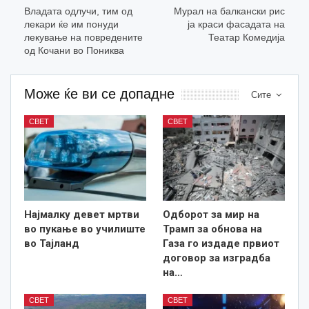
Владата одлучи, тим од
Мурал на балкански рис
лекари ќе им понуди
ја краси фасадата на
лекување на повредените
Театар Комедија
од Кочани во Пониква
Може ќе ви се допадне
Сите
СВЕТ
СВЕТ
Најмалку девет мртви
Одборот за мир на
во пукање во училиште
Трамп за обнова на
во Тајланд
Газа го издаде првиот
договор за изградба
на…
СВЕТ
СВЕТ