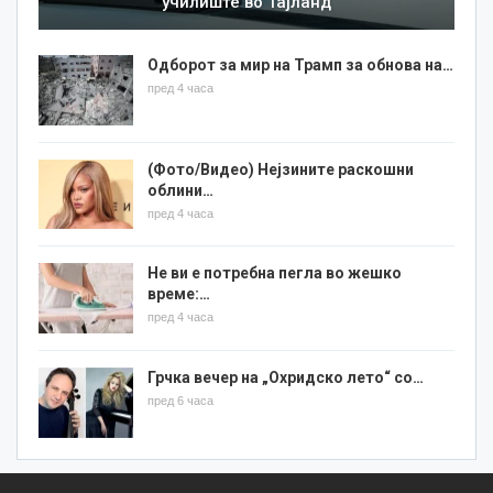
училиште во Тајланд
Одборот за мир на Трамп за обнова на…
пред 4 часа
(Фото/Видео) Нејзините раскошни
облини…
пред 4 часа
Не ви е потребна пегла во жешко
време:…
пред 4 часа
Грчка вечер на „Охридско лето“ со…
пред 6 часа