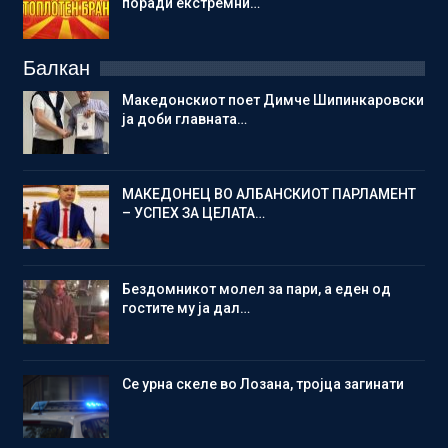
поради екстремни…
Балкан
Македонскиот поет Димче Шипинкаровски
ја доби главната…
МАКЕДОНЕЦ ВО АЛБАНСКИОТ ПАРЛАМЕНТ
– УСПЕХ ЗА ЦЕЛАТА…
Бездомникот молел за пари, а еден од
гостите му ја дал…
Се урна скеле во Лозана, тројца загинати