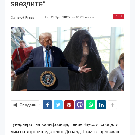
ѕвездите“
СВЕТ
На
11 Јун, 2025 во 10:01 часот.
Од
Istok Press
Сподели
Гувернерот на Калифорнија, Гевин Њусом, сподели
мим на кој претседателот Доналд Трамп е прикажан