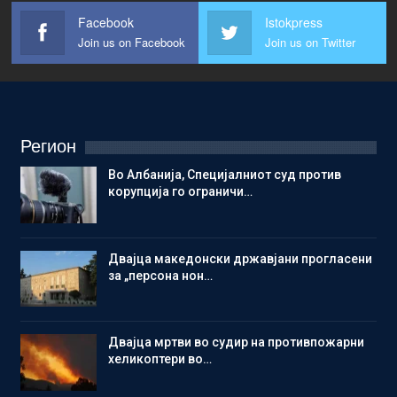
Facebook
Istokpress
Join us on Facebook
Join us on Twitter
Регион
Во Албанија, Специјалниот суд против
корупција го ограничи…
Двајца македонски државјани прогласени
за „персона нон…
Двајца мртви во судир на противпожарни
хеликоптери во…