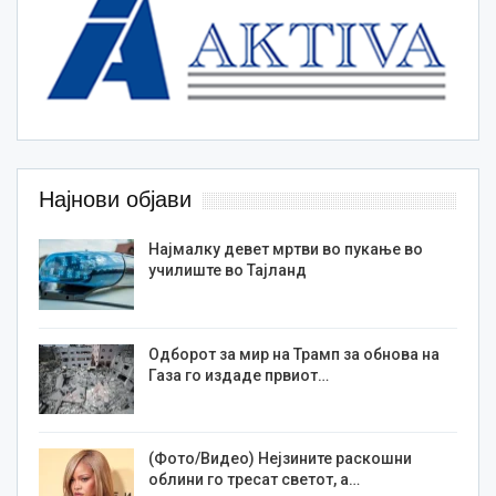
Најнови објави
Најмалку девет мртви во пукање во
училиште во Тајланд
Одборот за мир на Трамп за обнова на
Газа го издаде првиот…
(Фото/Видео) Нејзините раскошни
облини го тресат светот, а…