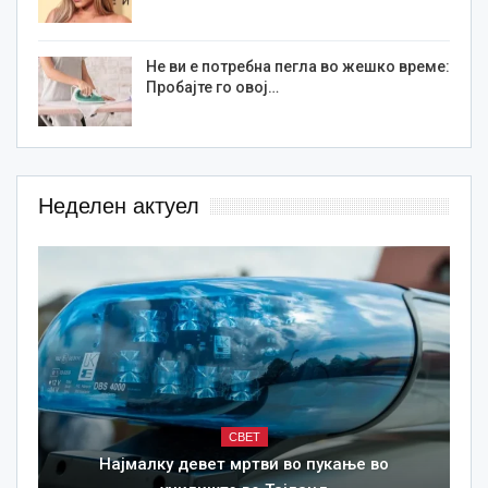
Не ви е потребна пегла во жешко време:
Пробајте го овој…
Неделен актуел
СВЕТ
Најмалку девет мртви во пукање во