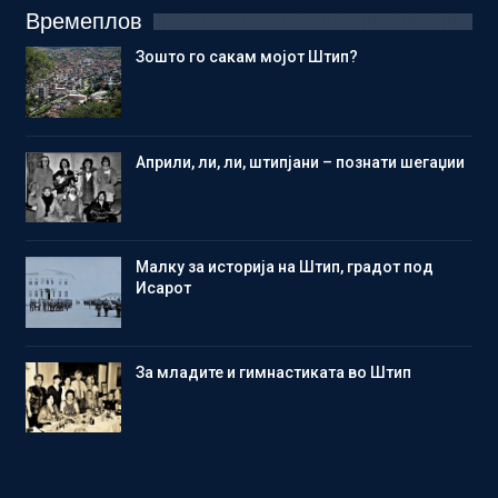
Времеплов
Зошто го сакам мојот Штип?
Aприли, ли, ли, штипјани – познати шегаџии
Малку за историја на Штип, градот под
Исарот
Зa младите и гимнастиката во Штип