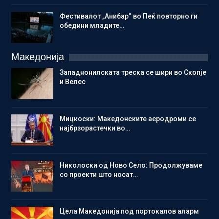
Фестивалот „Анибар“ во Пеќ повторно ги
обедини младите…
Македонија
Западнонилската треска се шири во Скопје
и Велес
Мицкоски: Македонските аеродроми се
најбрзорастечки во…
Николоски од Ново Село: Продолжуваме
со проекти што носат…
Цела Македонија под портокалов аларм