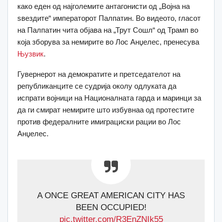
како еден од најголемите антагонисти од „Војна на
ѕвездите“ императорот Палпатин. Во видеото, гласот
на Палпатин чита објава на „Трут Сошл“ од Трамп во
која зборува за немирите во Лос Анџелес, пренесува
Њузвик
.
Гувернерот на демократите и претседателот на
републиканците се судрија околу одлуката да
испрати војници на Националната гарда и маринци за
да ги смират немирите што избувнаа од протестите
против федералните имиграциски рации во Лос
Анџелес.
A ONCE GREAT AMERICAN CITY HAS
BEEN OCCUPIED!
pic.twitter.com/R3EnZNIk55