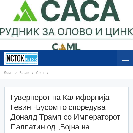
Дома
Вести
Свет
Гувернерот на Калифорнија
Гевин Њусом го споредува
Доналд Трамп со Императорот
Палпатин од „Војна на