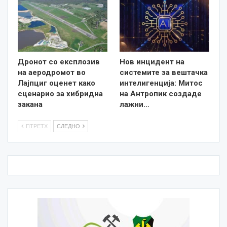
Дронот со експлозив
Нов инцидент на
на аеродромот во
системите за вештачка
Лајпциг оценет како
интелигенција: Митос
сценарио за хибридна
на Антропик создаде
закана
лажни…
ПТРЕТХ
СЛЕДНО