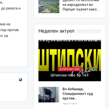
е,
на аеродромот во
 до реката и
Лајпциг оценет како…
ана на
тпор против
Неделен актуел
от на
ШТИПСКИ ГЛАС
Штипски глас бр.163
Во Албанија,
Специјалниот суд
против…
пред 4 часа