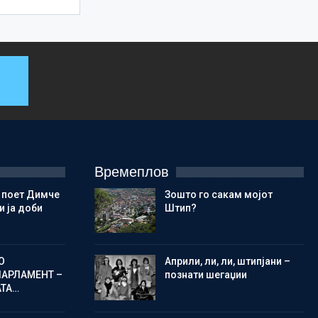
Времеплов
 поет Димче
Зошто го сакам мојот
 ја доби
Штип?
О
Aприли, ли, ли, штипјани –
ПАРЛАМЕНТ –
познати шегаџии
АТА…