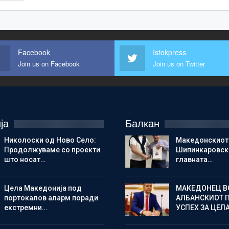
Facebook
Istokpress
Join us on Facebook
Join us on Twitter
ја
Балкан
Николоски од Ново Село:
Македонскиот
Продолжуваме со проекти
Шипинкаровски
што носат…
главната…
Цела Македонија под
МАКЕДОНЕЦ В
портокалов аларм поради
АЛБАНСКИОТ 
екстремни…
УСПЕХ ЗА ЦЕЛ