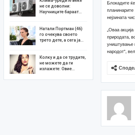
Клима-уредите веќе
Блокадите ќе 
не се доволни:
планинарите 
Научниците бараат…
нејзината чи
Натали Портман (46)
„Оваа акција
го очекува своето
природата, в
трето дете, а сега ја…
уништување ш
народот“, ве
Колку и да се трудите,
не можете да ги
Споде
излажете: Овие…