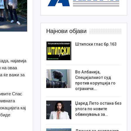
Најнови објави
Штипски глас бр.163
ада, најавија
 на оваа
Во Албанија,
а ќе важи за
Специјалниот суд
против корупција го
ограничи…
тивите Спас
нивната
Џаред Лето остана без
окацијата кај
улога по новите
обвинувања за…
 биде
Дронот со експлозив