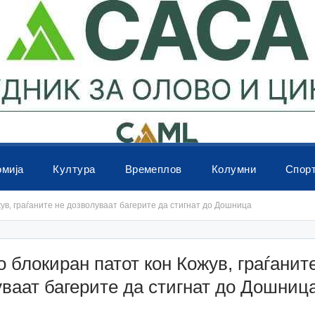
омија
Култура
Времеплов
Колумни
Спор
ув, граѓаните не дозволуваат багерите да стигнат до Дошница
 блокиран патот кон Кожув, граѓанит
ваат багерите да стигнат до Дошниц