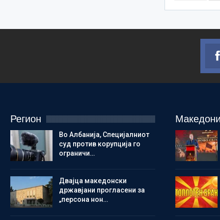
Регион
Македони
Во Албанија, Специјалниот
суд против корупција го
ограничи…
Двајца македонски
државјани прогласени за
„персона нон…