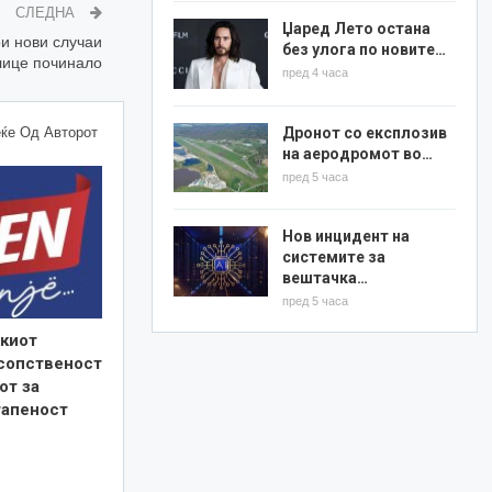
СЛЕДНА
Џаред Лето остана
ри нови случаи
без улога по новите…
лице починало
пред 4 часа
Дронот со експлозив
ќе Од Авторот
на аеродромот во…
пред 5 часа
Нов инцидент на
системите за
вештачка…
пред 5 часа
киот
 сопственост
от за
тапеност