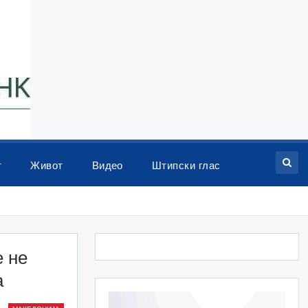
т
Живот
Видео
Штипски глас
е не
а