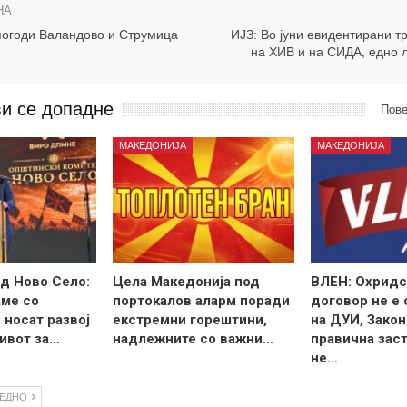
НА
 погоди Валандово и Струмица
ИЈЗ: Во јуни евидентирани т
на ХИВ и на СИДА, едно 
ви се допадне
Пове
МАКЕДОНИЈА
МАКЕДОНИЈА
д Ново Село:
Цела Македонија под
ВЛЕН: Охридс
ме со
портокалов аларм поради
договор не е
 носат развој
екстремни горештини,
на ДУИ, Закон
ивот за…
надлежните со важни…
правична зас
не…
ЛЕДНО