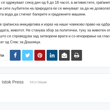
се одржуваат секој ден од 6 до 18 часот, а активистите, граѓанит
и сите љубители на природата ќе се менуваат за да не дозволат
ста вода да стигнат багерите и градежните машини.
 е граѓанска иницијатива и израз на наше човеково право на одбр
одата, животот. Не станува збор за политички, туку за животен о
то се спроведува зад затворени врати и со игнорирање на глас
лат од Спас за Дошница.
ли
Istok Press
5413 Објави