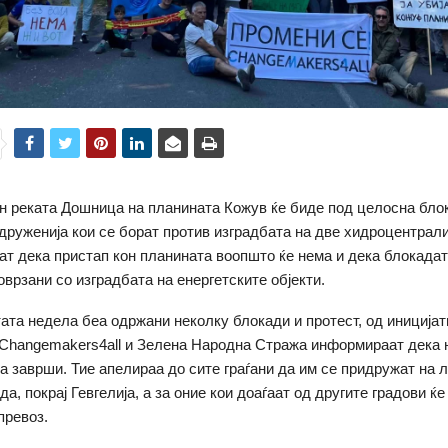
н реката Дошница на планината Кожув ќе биде под целосна блок
здруженија кои се борат против изградбата на две хидроцентрали
лат дека пристап кон планината воопшто ќе нема и дека блокадат
оврзани со изградбата на енергетските објекти.
ата недела беа одржани неколку блокади и протест, од иниција
Changemakers4all и Зелена Народна Стража информираат дека 
а заврши. Тие апелираа до сите граѓани да им се придружат на л
, покрај Гевгелија, а за оние кои доаѓаат од другите градови ќе
превоз.