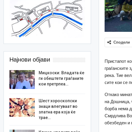
Сподели
Најнови објави
Пристапот ко
граѓанските 
Мицкоски: Владата ќе
река. Тие ве
ги обештети граѓаните
сите кои се п
кои претрпеа…
Откако минат
Шест хороскопски
на Дошница, 
знаци влегуваат во
борба нема д
златна ера која ќе
Смрдлива Вода
трае…
обезбеден и 