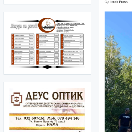
Од
Istok Press