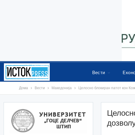
Вести
Екон
Дома
Вести
Македонија
Целосно блокиран патот кон Кож
Целосно
дозволу