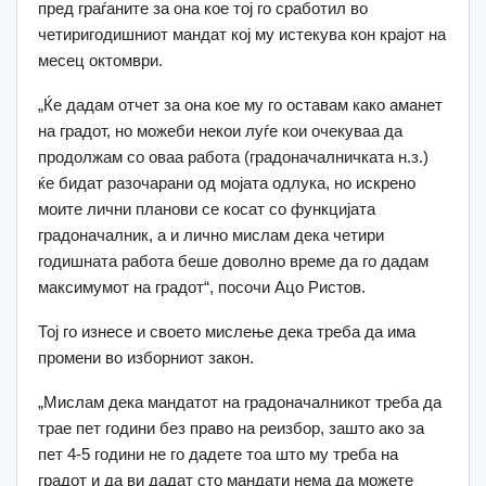
пред граѓаните за она кое тој го сработил во
четиригодишниот мандат кој му истекува кон крајот на
месец октомври.
„Ќе дадам отчет за она кое му го оставам како аманет
на градот, но можеби некои луѓе кои очекуваа да
продолжам со оваа работа (градоначалничката н.з.)
ќе бидат разочарани од мојата одлука, но искрено
моите лични планови се косат со функцијата
градоначалник, а и лично мислам дека четири
годишната работа беше доволно време да го дадам
максимумот на градот“, посочи Ацо Ристов.
Тој го изнесе и своето мислење дека треба да има
промени во изборниот закон.
„Мислам дека мандатот на градоначалникот треба да
трае пет години без право на реизбор, зашто ако за
пет 4-5 години не го дадете тоа што му треба на
градот и да ви дадат сто мандати нема да можете