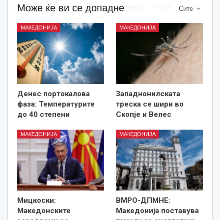
Може ќе ви се допадне
Сите
МАКЕДОНИЈА
МАКЕДОНИЈА
Денес портокалова
Западнонилската
фаза: Температурите
треска се шири во
до 40 степени
Скопје и Велес
МАКЕДОНИЈА
МАКЕДОНИЈА
Мицкоски:
ВМРО-ДПМНЕ:
Македонските
Македонија поставува