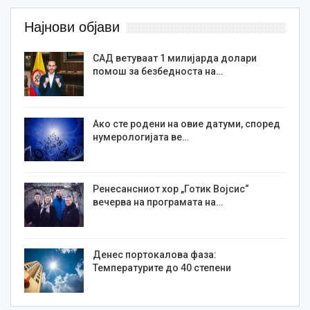
Најнови објави
САД ветуваат 1 милијарда долари
помош за безбедноста на…
Ако сте родени на овие датуми, според
нумерологијата ве…
Ренесансниот хор „Готик Војсис“
вечерва на програмата на…
Денес портокалова фаза:
Температурите до 40 степени