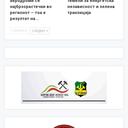
аеродроми се
темели за енергетска
најбрзорастечки во
независност и зелена
регионот – тоа е
транзиција
резултат на…
ПТРЕТХ
СЛЕДНО