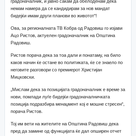
градоначалник, и јавно сакам да обелоденам дека
немам намера да се кандидирам за нов мандат
бидејќи имам други планови во животот“!
Ова, за регионалната ТВ Кобра од Радовиш го изјави
Ацо Ристов, актуелен градоначалник на Општина
Радовиш.
Ристов порача дека за тоа дали и понатаму, на било
каков начин ќе остане во политиката, ќе се знаело по
неговите разговори со премиерот Христијан
Мицковски.
„Мислам дека за позицијата градоначалник е време за
нови, помлади луѓе бидејќи градоначалничката
позиција подразбира менаџмент кој е мошне стресен“,
порача Ристов.
Тој им вети на жителите на Општина Радовиш дека
пред да замине од функцијата ќе дал опширен отчет