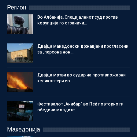
Регион
Во Албанија, Специјалниот суд против
корупција го ограничи…
Двајца македонски државјани прогласени
за „персона нон…
Двајца мртви во судир на противпожарни
хеликоптери во…
Фестивалот „Анибар“ во Пеќ повторно ги
обедини младите…
Македонија