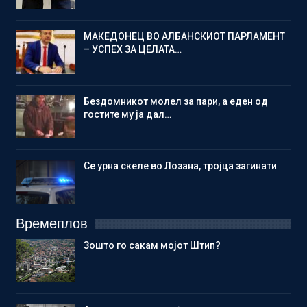
МАКЕДОНЕЦ ВО АЛБАНСКИОТ ПАРЛАМЕНТ
– УСПЕХ ЗА ЦЕЛАТА…
Бездомникот молел за пари, а еден од
гостите му ја дал…
Се урна скеле во Лозана, тројца загинати
Времеплов
Зошто го сакам мојот Штип?