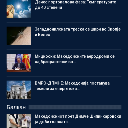
Денес портокалова фаза: Температурите
до 40 степени
Западнонилската треска се шири во Скопје
и Велес
Мицкоски: Македонските аеродроми се
најбрзорастечки во…
ВМРО-ДПМНЕ: Македонија поставува
темели за енергетска…
Балкан
Македонскиот поет Димче Шипинкаровски
ја доби главната…