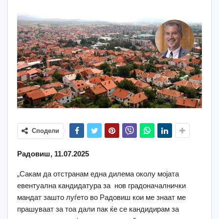
Сподели
Радовиш, 11.07.2025
„Сакам да отстранам една дилема околу мојата
евентуална кандидатура за нов градоначалнички
мандат зашто луѓето во Радовиш кои ме знаат ме
прашуваат за тоа дали пак ќе се кандидирам за