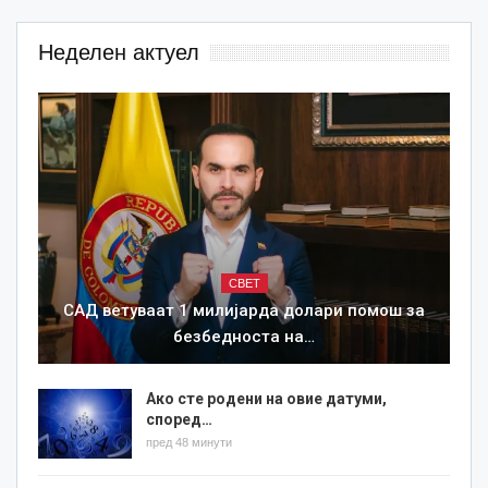
Неделен актуел
СВЕТ
САД ветуваат 1 милијарда долари помош за
безбедноста на…
Ако сте родени на овие датуми,
според…
пред 48 минути