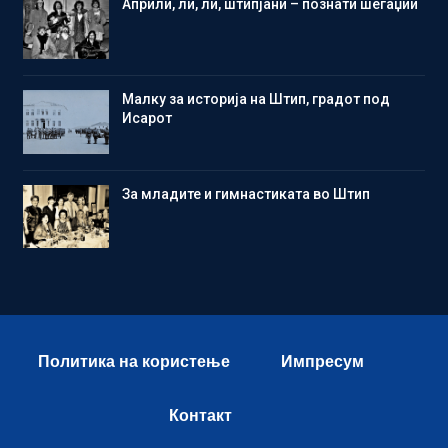
Aприли, ли, ли, штипјани – познати шегаџии
Малку за историја на Штип, градот под
Исарот
Зa младите и гимнастиката во Штип
Политика на користење
Импресум
Контакт