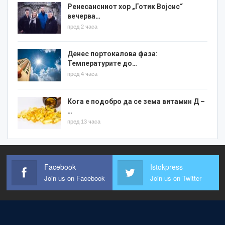
Ренесансниот хор „Готик Војсис“
вечерва…
пред 2 часа
Денес портокалова фаза:
Температурите до…
пред 4 часа
Кога е подобро да се зема витамин Д –
…
пред 13 часа
Facebook
Istokpress
Join us on Facebook
Join us on Twitter