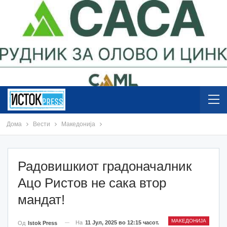
Дома
Вести
Македонија
Радовишкиот градоначалник
Ацо Ристов не сака втор
мандат!
МАКЕДОНИЈА
На
11 Јул, 2025 во 12:15 часот.
Од
Istok Press