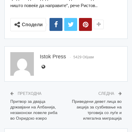
ништо повеќе да направите“, рече Ристов..
Сподели
Istok Press
5429 Објави
ПРЕТХОДНА
СЛЕДНА
Притвор за двајца
Приведени девет лица во
државјани на Албанија,
акција за сузбивање на
незаконски ловеле риба
трговија со луѓе и
во Охридско езеро
илегална миграција