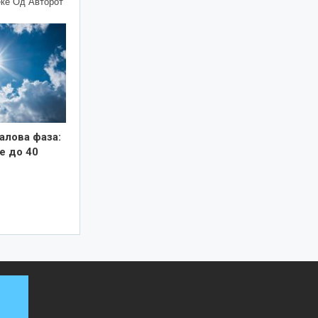
ќе Од Авторот
алова фаза:
е до 40