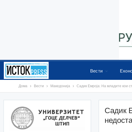
Вести
Екон
Дома
Вести
Македонија
Садик Емроја: На младите кои с
Садик Е
недост