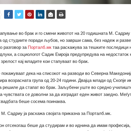
апување во брак и го смени животот на 20 годишната М. Садриу 
жа од студиите поради љубов, но заврши сама, без надеж и разв
Во разговор за
Порталб.мк
таа раскажува за тешките последици 
длуки, а социологот Садик Емроја предупредува на недостаток 
зрелост кај младите кои стапуваат во брак.
 покажуваат дека на списокот на разводи во Северна Македониј
ира возрасната група од 20-24 години. Двајца млади од Скопје 
га решиле да стапат во брак. Заљубени уште во средно училишт
а чувствата се доволни за да изградат еден живот заедно. Меѓу
свадбата беше сосема поинаква.
 М. Садриу ја раскажа својата приказна за Порталб.мк.
сон отсекогаш беше да студирам и во иднина да имам професија,