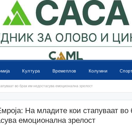
омија
Култура
Времеплов
Колумни
Спор
тапуваат во брак им недостасува емоционална зрелост
мроја: На младите кои стапуваат во 
асува емоционална зрелост