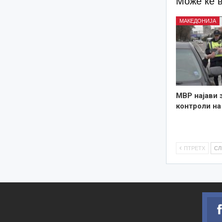
Може ќе 
МАКЕДОНИЈА
МВР најави 
контроли на
ПТРЕТХ
С