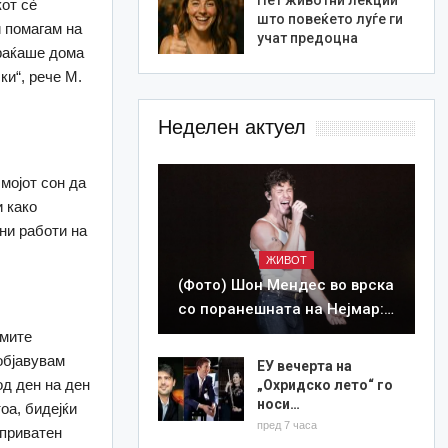
кот сè
што повеќето луѓе ги
 помагам на
учат предоцна
враќаше дома
ки“, рече М.
Неделен актуел
 мојот сон да
и како
ни работи на
ЖИВОТ
(Фото) Шон Мендес во врска
со поранешната на Нејмар:…
емите
објавувам
ЕУ вечерта на
од ден на ден
„Охридско лето“ го
носи…
оа, бидејќи
пред 7 часа
 приватен