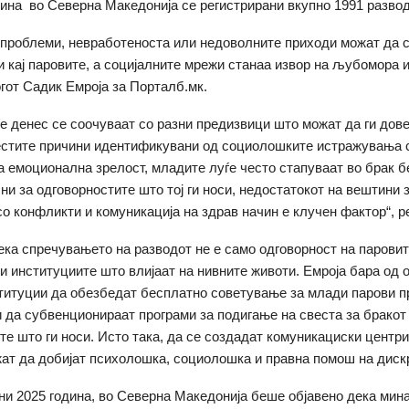
ина во Северна Македонија се регистрирани вкупно 1991 развод
проблеми, невработеноста или недоволните приходи можат да 
и кај паровите, а социјалните мрежи станаа извор на љубомора 
гот Садик Емроја за Порталб.мк.
е денес се соочуваат со разни предизвици што можат да ги дов
естите причини идентификувани од социолошките истражувања 
а емоционална зрелост, младите луѓе често стапуваат во брак б
ни за одговорностите што тој ги носи, недостатокот на вештини 
о конфликти и комуникација на здрав начин е клучен фактор“, р
дека спречувањето на разводот не е само одговорност на паровите
и институциите што влијаат на нивните животи. Емроја бара од
ституции да обезбедат бесплатно советување за млади парови п
 и да субвенционираат програми за подигање на свеста за бракот
те што ги носи. Исто така, да се создадат комуникациски центр
ат да добијат психолошка, социолошка и правна помош на диск
јуни 2025 година, во Северна Македонија беше објавено дека мин