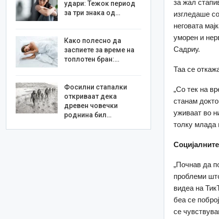
за жал стапи
удари: Тежок период
за три знака од…
изгледаше со
неговата мај
уморен и нер
Како полесно да
Садриу.
заспиете за време на
топлотен бран:…
Таа се откажа
Фосилни стапалки
„Со тек на вр
откриваат дека
станам докто
древен човечки
уживаат во н
роднина бил…
толку млада в
Социјалните
„Почнав да п
проблеми што
видеа на Тик
беа се побро
се чувствува