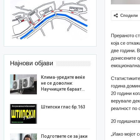
Сподели
Прераното ст
која се отка
две години. 
донесените о
Најнови објави
емоционална 
Клима-уредите веќе
Статистиките
не се доволни:
година домин
Научниците бараат…
20 години ко
верувале дек
Штипски глас бр.163
реалност по 
20 годишната
„Иако мојот 
Подгответе се за јаки