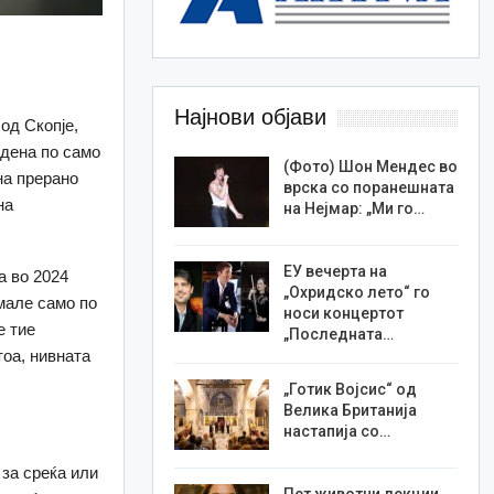
Најнови објави
од Скопје,
едена по само
(Фото) Шон Мендес во
на прерано
врска со поранешната
на
на Нејмар: „Ми го…
ЕУ вечерта на
а во 2024
„Охридско лето“ го
имале само по
носи концертот
е тие
„Последната…
тоа, нивната
„Готик Војсис“ од
Велика Британија
настапија со…
 за среќа или
Пет животни лекции