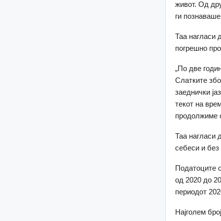
живот. Од др
ги познаваше
Таа нагласи 
погрешно про
„По две годи
Слатките збо
заеднички ја
текот на вре
продолжиме с
Таа нагласи 
себеси и без
Податоците о
од 2020 до 20
периодот 202
Најголем број