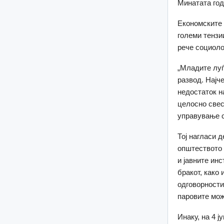
Минатата год
Економските 
големи тензи
рече социоло
„Младите луѓ
развод. Најч
недостаток н
целосно свес
управување с
Тој нагласи 
општеството 
и јавните ин
бракот, како
одговорности
паровите мож
Инаку, на 4 