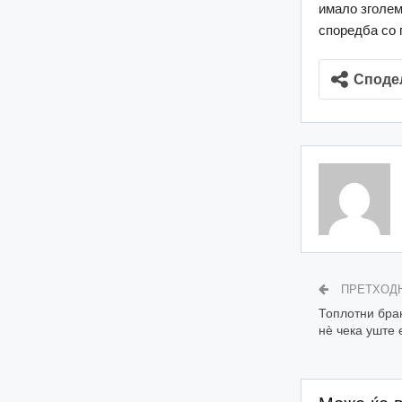
имало зголем
споредба со 
Споде
ПРЕТХОД
Топлотни бра
нè чека уште 