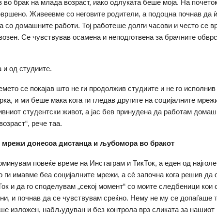
в во брак на млада возраст, иако одлуката беше моја. На почето
вршено. Живеевме со неговите родители, а подоцна почнав да ѝ
ка со домашните работи. Тој работеше долги часови и често се 
возен. Се чувствував осамена и неподготвена за брачните обврс
 и од студиите.
емето се покајав што не ги продолжив студиите и не го исполнив
рка, и ми беше мака кога ги гледав другите на социјалните мреж
ивниот студентски живот, а јас бев принудена да работам домаш
озраст“, рече таа.
 мрежи донесоа дистанца и љубомора во бракот
оминувам повеќе време на Инстаграм и ТикТок, а еден од најгол
 ги имавме беа социјалните мрежи, а сè започна кога решив да 
Ток и да го споделувам „секој момент“ со моите следбеници кои 
јни, и почнав да се чувствувам среќно. Нему не му се допаѓаше т
ше изложен, набљудуван и без контрола врз сликата за нашиот