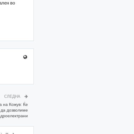
ален во
СЛЕДНА
 на Кожув: Ќе
а да дозволиме
идроелектрани