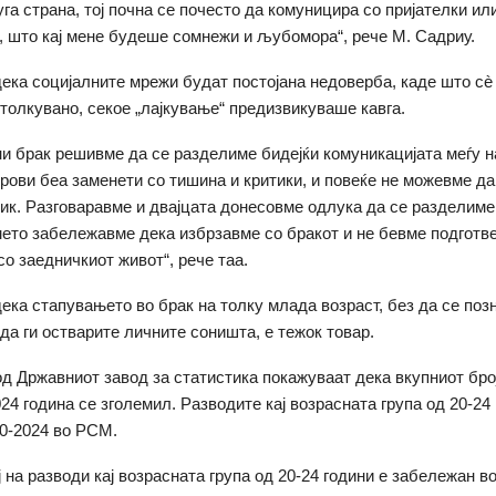
уга страна, тој почна се почесто да комуницира со пријателки ил
, што кај мене будеше сомнежи и љубомора“, рече М. Садриу.
дека социјалните мрежи будат постојана недоверба, каде што с
толкувано, секое „лајкување“ предизвикуваше кавга.
ни брак решивме да се разделиме бидејќи комуникацијата меѓу н
рови беа заменети со тишина и критики, и повеќе не можевме да
зик. Разговаравме и двајцата донесовме одлука да се разделиме,
мето забележавме дека избрзавме со бракот и не бевме подготв
о заедничкиот живот“, рече таа.
дека стапувањето во брак на толку млада возраст, без да се поз
 да ги остварите личните соништа, е тежок товар.
д Државниот завод за статистика покажуваат дека вкупниот бро
24 година се зголемил. Разводите кај возрасната група од 20-24 
0-2024 во РСМ.
 на разводи кај возрасната група од 20-24 години е забележан во