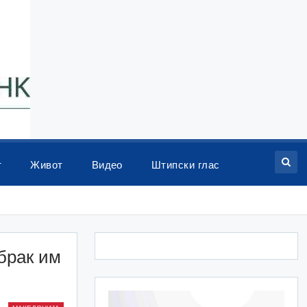
т
Живот
Видео
Штипски глас
брак им