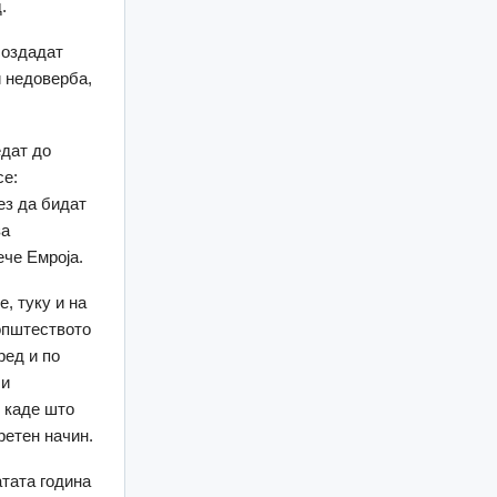
.
создадат
и недоверба,
едат до
се:
ез да бидат
за
ече Емроја.
, туку и на
 општеството
ред и по
 и
и каде што
ретен начин.
атата година