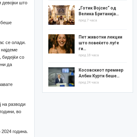
и девојки што
„Готик Војсис“ од
Велика Британија…
пред 7 часа
è беше
Пет животни лекции
ас се олади.
што повеќето луѓе
ги…
 најдеме
пред 18 часа
 бидејќи со
ени да
Косовскиот премиер
Албин Курти беше…
пред 24 часа
навате
ј на разводи
години, во
 2024 година.