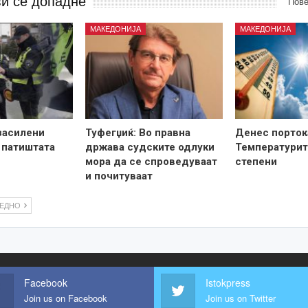
ви се допадне
Пове
МАКЕДОНИЈА
МАКЕДОНИЈА
засилени
Туфегџиќ: Во правна
Денес порток
 патиштата
држава судските одлуки
Температурит
мора да се спроведуваат
степени
и почитуваат
ЛЕДНО
Facebook
Istokpress
Join us on Facebook
Join us on Twitter