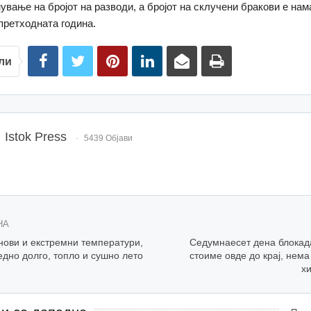
ување на бројот на разводи, а бројот на склучени бракови е нам
претходната година.
ли
Istok Press
5439 Објави
НА
нови и екстремни температури,
Седумнаесет дена блокада
едно долго, топло и сушно лето
стоиме овде до крај, нем
х