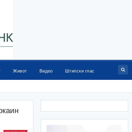
т
Живот
Видео
Штипски глас
окаин