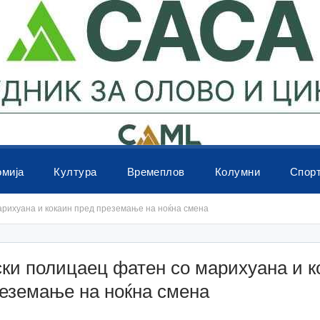
омија
Култура
Времеплов
Колумни
Спор
арихуана и кокаин пред преземање на ноќна смена
ки полицаец фатен со марихуана и к
реземање на ноќна смена