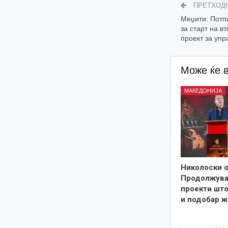
ПРЕТХОД
Меџити: Потп
за старт на в
проект за упр
Може ќе 
МАКЕДОНИЈА
Николоски о
Продолжува
проекти што
и подобар ж