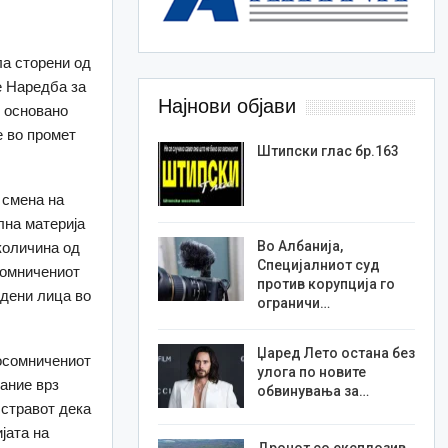
ла сторени од
е Наредба за
Најнови објави
 основано
 во промет
Штипски глас бр.163
 смена на
лна материја
Во Албанија,
количина од
Специјалниот суд
сомничениот
против корупција го
удени лица во
ограничи…
Џаред Лето остана без
 осомничениот
улога по новите
јание врз
обвинувања за…
 стравот дека
јата на
Дронот со експлозив