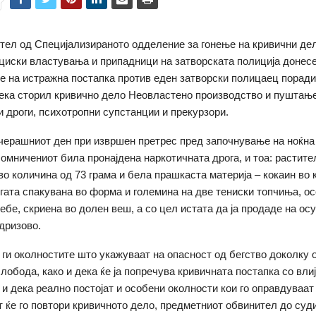
тел од Специјализираното одделение за гонење на кривични де
циски властувања и припадници на затворската полиција донес
 на истражна постапка против еден затворски полицаец поради
ка сторил кривично дело Неовластено производство и пуштање
и дроги, психотропни супстанции и прекурзори.
вчерашниот ден при извршен претрес пред започнување на ноќна
осомничениот била пронајдена наркотичната дрога, и тоа: растите
во количина од 73 грама и бела прашкаста материја – кокаин во 
огата спакувана во форма и големина на две тениски топчиња, о
себе, скриена во долен веш, а со цел истата да ја продаде на ос
дризово.
 ги околностите што укажуваат на опасност од бегство доколку
лобода, како и дека ќе ја попречува кривичната постапка со вли
 и дека реално постојат и особени околности кои го оправдуваат
 ќе го повтори кривичното дело, предметниот обвинител до суди