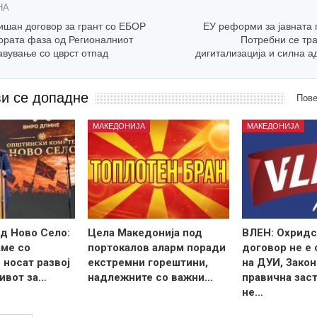
НА
ишан договор за грант со ЕБОР
ЕУ реформи за јавната 
тората фаза од Регионалниот
Потребни се тра
авување со цврст отпад
дигитализација и силна а
ви се допадне
Пове
МАКЕДОНИЈА
МАКЕДОНИЈА
д Ново Село:
Цела Македонија под
ВЛЕН: Охридс
ме со
портокалов аларм поради
договор не е
 носат развој
екстремни горештини,
на ДУИ, Закон
ивот за…
надлежните со важни…
правична зас
не…