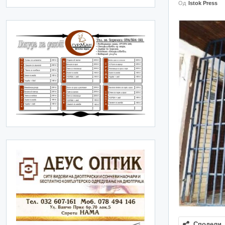
Од
Istok Press
Сподели