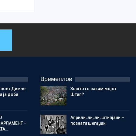
Времеплов
 поет Димче
Зошто го сакам мојот
 ја доби
Штип?
О
Aприли, ли, ли, штипјани –
ПАРЛАМЕНТ –
познати шегаџии
АТА…