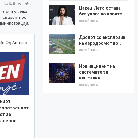
СЛЕДНА
Џаред Лето остана
потрошувачка:
без улога по новите…
нспарентност,
пред 4 часа
дминистрација
Дронот со експлозив
ќе Од Авторот
на аеродромот во…
пред 4 часа
Нов инцидент на
системите за
вештачка…
пред 5 часа
киот
 сопственост
от за
тапеност