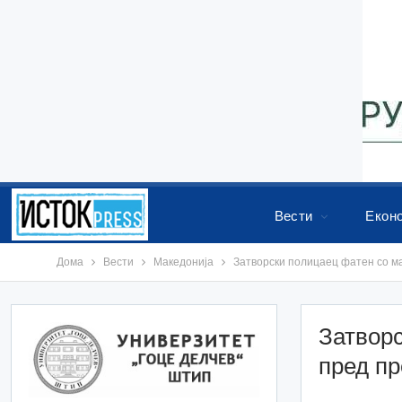
Вести
Екон
Дома
Вести
Македонија
Затворски полицаец фатен со м
Затворс
пред п