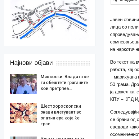
Јавен обвини
лица со поли
спроведување
сомневање де
на наркотичн
Најнови објави
Во текот на 
работа, кај 
Мицкоски: Владата ќе
– марихуана 
ги обештети граѓаните
50 грама. Др
кои претрпеа…
ја држел кај 
КПУ – КПД И
Шест хороскопски
Согледувајќи
знаци влегуваат во
златна ера која ќе
се брани од с
трае…
сведоци како
осомничениот