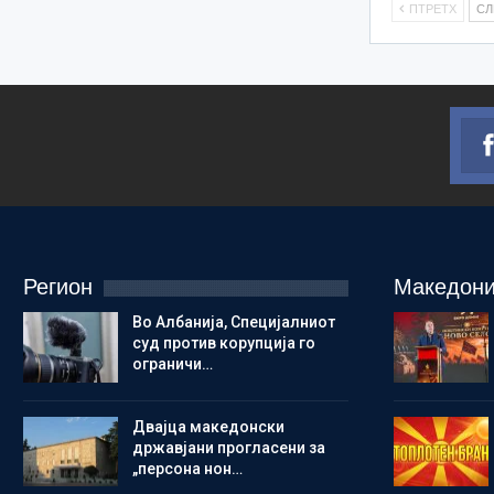
ПТРЕТХ
С
Регион
Македони
Во Албанија, Специјалниот
суд против корупција го
ограничи…
Двајца македонски
државјани прогласени за
„персона нон…