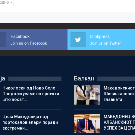
ЛЕДНО
Facebook
Istokpress
Join us on Facebook
Join us on Twitter
ја
Балкан
Николоски од Ново Село:
Македонскиот
Продолжуваме со проекти
Шипинкаровски
што носат…
главната…
Цела Македонија под
МАКЕДОНЕЦ В
портокалов аларм поради
АЛБАНСКИОТ 
екстремни…
УСПЕХ ЗА ЦЕЛ