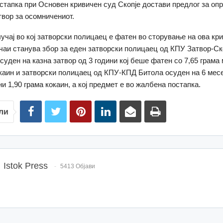
стапка при Основен кривичен суд Скопје достави предлог за о
твор за осомничениот.
лучај во кој затворски полицаец е фатен во сторување на ова кр
чаи станува збор за еден затворски полицаец од КПУ Затвор-Ск
суден на казна затвор од 3 години кој беше фатен со 7,65 грама
окаин и затворски полицаец од КПУ-КПД Битола осуден на 6 месе
и 1,90 грама кокаин, а кој предмет е во жалбена постапка.
ли
Istok Press
5413 Објави