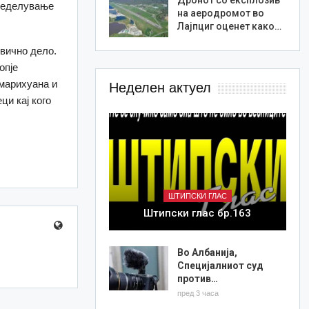
пределување
на аеродромот во
Лајпциг оценет како…
ивично дело.
опје
 марихуана и
Неделен актуел
ци кај кого
ШТИПСКИ ГЛАС
Штипски глас бр.163
Во Албанија,
Специјалниот суд
против…
пред 3 часа