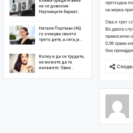
Клима-уредите веќе
претходна по
не се доволни:
на мерка при
Научниците бараат…
Ова е трет с
Натали Портман (46)
Во двата слу
го очекува своето
правосилно о
трето дете, а сега ја…
0,96 грама к
беа пронајден
Колку и да се трудите,
не можете да ги
Споде
излажете: Овие…