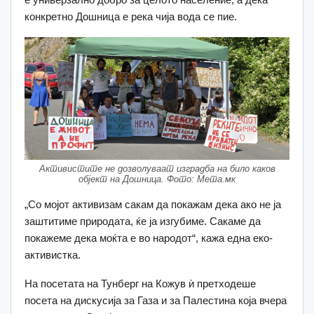
конкретно Дошница е река чија вода се пие.
Aктивистите не дозволуваат изградба на било каков
објект на Дошница. Фото: Мета.мк
„Со мојот активизам сакам да покажам дека ако не ја
заштитиме природата, ќе ја изгубиме. Сакаме да
покажеме дека моќта е во народот“, кажа една еко-
активистка.
На посетата на Тунберг на Кожув ѝ претходеше
посета на дискусија за Газа и за Палестина која вчера