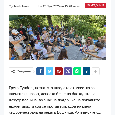
МАКЕДОНИЈА
На
26 Јул, 2025 во 15:28 часот.
Од
Istok Press
Сподели
Грета Тунберг, познатата шведска активистка за
климатски права, денеска беше на блокадите на
Кожуф планина, во знак на поддршка на локалните
еко-активисти кои се против изградба на мала
хидроелектрана на реката Дошница. Активисите од