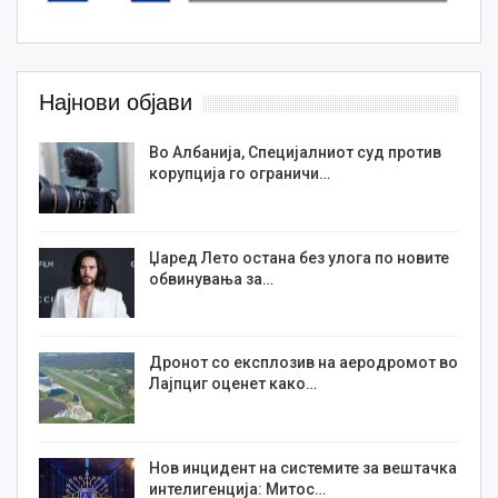
Најнови објави
Во Албанија, Специјалниот суд против
корупција го ограничи…
Џаред Лето остана без улога по новите
обвинувања за…
Дронот со експлозив на аеродромот во
Лајпциг оценет како…
Нов инцидент на системите за вештачка
интелигенција: Митос…