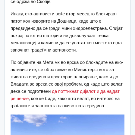
се одржа во Скопје.
Инаку, еко-активисти веќе втор месец го блокираат
патот кон изворите на Дошница, каде што е
предвидено да се гради мини хидроелектрана. Спијат
покрај патот во шатори и не дозволуваат тепка
механизациј и камиони да се упатат кон местото о да
започнат градеѓмни активности.
По објавите на Мета.мк во врска со блокадите на еко-
активистите, се обративме во Министерството за
животна средина и просторно планирање, како и до
Владата во врска со овој проблем, од каде што велат
дека се подготвени
да поттикнат дијалот и да најдат
решение
, кое ќе биде, како што велат, во интерес на
граѓаните и заштитата на животната средина.