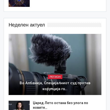
Неделен актуел
РЕГИОН
Во Албанија, Специјалниот суд против
корупција го…
Џаред Лето остана без улога по
новите…