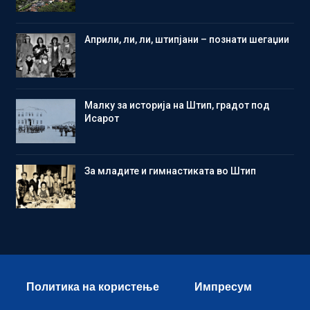
Aприли, ли, ли, штипјани – познати шегаџии
Малку за историја на Штип, градот под
Исарот
Зa младите и гимнастиката во Штип
Политика на користење
Импресум