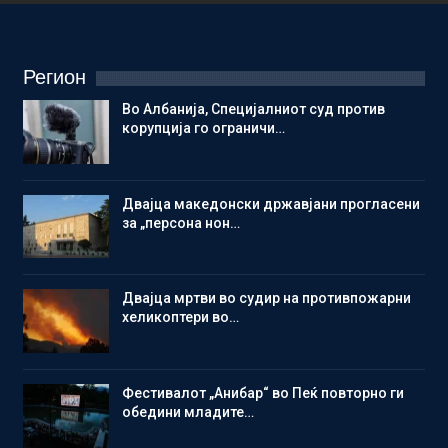
Регион
Во Албанија, Специјалниот суд против
корупција го ограничи…
Двајца македонски државјани прогласени
за „персона нон…
Двајца мртви во судир на противпожарни
хеликоптери во…
Фестивалот „Анибар“ во Пеќ повторно ги
обедини младите…