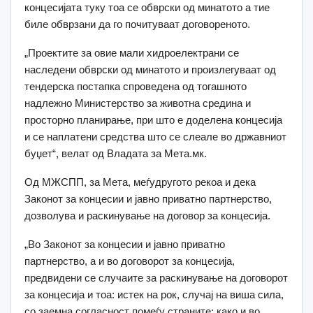
концесијата туку тоа се обврски од минатото а тие
биле обврзани да го почитуваат договореното.
„Проектите за овие мали хидроелектрани се
наследени обврски од минатото и произлегуваат од
тендерска постапка спроведена од тогашното
надлежно Министерство за животна средина и
просторно планирање, при што е доделена концесија
и се наплатени средства што се слеале во државниот
буџет“, велат од Владата за Мета.мк.
Од МЖСПП, за Мета, меѓудругото рекоа и дека
Законот за концесии и јавно приватно партнерство,
дозволува и раскинување на договор за концесија.
„Во Законот за концесии и јавно приватно
партнерство, а и во договорот за концесија,
предвидени се случаите за раскинување на договорот
за концесија и тоа: истек на рок, случај на виша сила,
со заемна согласност помеѓу страните; како и во