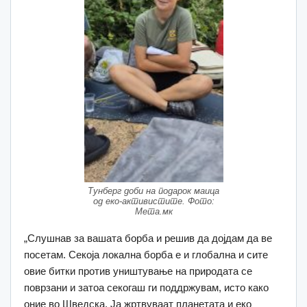
Тунберг доби на подарок маица
од еко-активистите. Фото:
Мета.мк
„Слушнав за вашата борба и решив да дојдам да ве
посетам. Секоја локална борба е и глобална и сите
овие битки против уништување на природата се
поврзани и затоа секогаш ги поддржувам, исто како
оние во Шведска. Ја жртвуваат планетата и еко