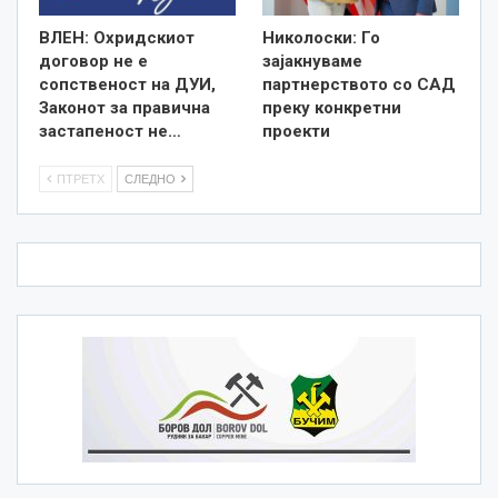
ВЛЕН: Охридскиот
Николоски: Го
договор не е
зајакнуваме
сопственост на ДУИ,
партнерството со САД
Законот за правична
преку конкретни
застапеност не…
проекти
ПТРЕТХ
СЛЕДНО