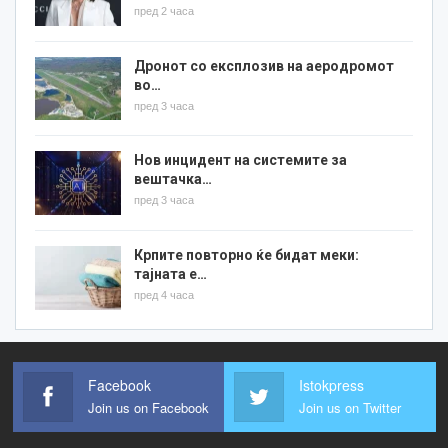
пред 2 часа
Дронот со експлозив на аеродромот
во…
пред 3 часа
Нов инцидент на системите за
вештачка…
пред 3 часа
Крпите повторно ќе бидат меки:
тајната е…
пред 4 часа
Facebook
Istokpress
Join us on Facebook
Join us on Twitter