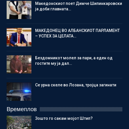
Македонскиот поет Димче Шипинкаровски
ја доби главната…
МАКЕДОНЕЦ ВО АЛБАНСКИОТ ПАРЛАМЕНТ
– УСПЕХ ЗА ЦЕЛАТА…
Бездомникот молел за пари, а еден од
гостите му ја дал…
Се урна скеле во Лозана, тројца загинати
Времеплов
Зошто го сакам мојот Штип?