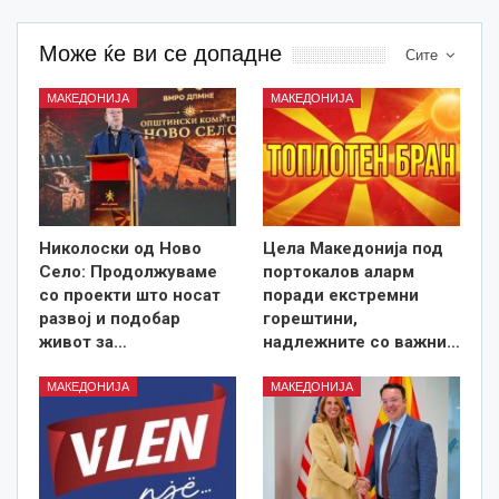
Може ќе ви се допадне
Сите
МАКЕДОНИЈА
МАКЕДОНИЈА
Николоски од Ново
Цела Македонија под
Село: Продолжуваме
портокалов аларм
со проекти што носат
поради екстремни
развој и подобар
горештини,
живот за…
надлежните со важни…
МАКЕДОНИЈА
МАКЕДОНИЈА