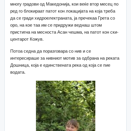
многу градови од Македонија, кои веќе втор месец по
ред го блокираат патот кон локацијата на која треба
да се гради хидроелектраната, ја пречекаа Грета со
оро, на кое таа им се придружи веднаш штом
пристигна на месноста Асан чешма, на патот кон ски-
центарот Кожув.
Потоа седна да поразговара со нив и се
интересираше за нивниот мотив за одбрана на реката
Дошница, која е единствената река од која се пие
водата.