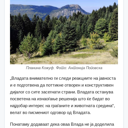
Планина Кожуф. Фото: Антонија Поповска
„Владата внимателно ги следи реакциите на јавноста
и е подготвена да поттикне отворен и конструктивен
дијалог со сите засегнати страни. Владата останува
посветена на изнаоѓање решенија што ќе бидат во
најдобар интерес на граѓаните и животната средина“,
велат во писмениот одговор од Владата.
Понатаму додаваат дека оваа Влада не ја доделила