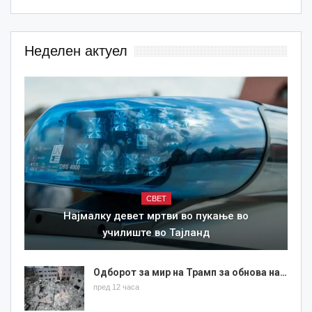
Неделен актуел
СВЕТ
Најмалку девет мртви во пукање во
училиште во Тајланд
Одборот за мир на Трамп за обнова на…
пред 12 часа