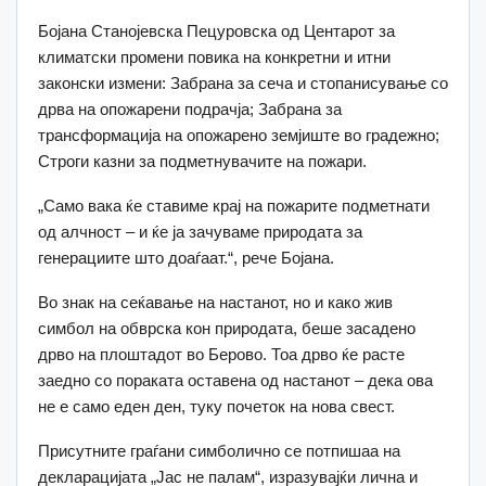
Бојана Станојевска Пецуровска од Центарот за
климатски промени повика на конкретни и итни
законски измени: Забрана за сеча и стопанисување со
дрва на опожарени подрачја; Забрана за
трансформација на опожарено земјиште во градежно;
Строги казни за подметнувачите на пожари.
„Само вака ќе ставиме крај на пожарите подметнати
од алчност – и ќе ја зачуваме природата за
генерациите што доаѓаат.“, рече Бојана.
Во знак на сеќавање на настанот, но и како жив
симбол на обврска кон природата, беше засадено
дрво на плоштадот во Берово. Тоа дрво ќе расте
заедно со пораката оставена од настанот – дека ова
не е само еден ден, туку почеток на нова свест.
Присутните граѓани симболично се потпишаа на
декларацијата „Јас не палам“, изразувајќи лична и