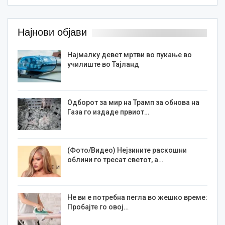
Најнови објави
Најмалку девет мртви во пукање во
училиште во Тајланд
Одборот за мир на Трамп за обнова на
Газа го издаде првиот…
(Фото/Видео) Нејзините раскошни
облини го тресат светот, а…
Не ви е потребна пегла во жешко време:
Пробајте го овој…