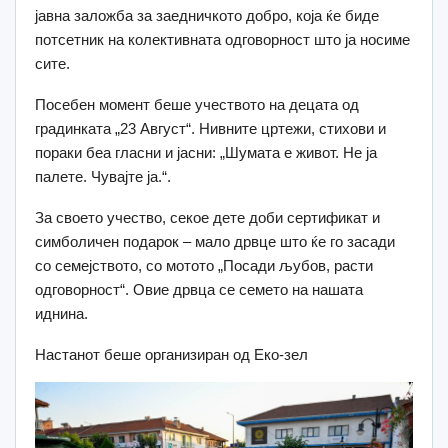
јавна заложба за заедничкото добро, која ќе биде
потсетник на колективната одговорност што ја носиме
сите.
Посебен момент беше учеството на децата од
градинката „23 Август“. Нивните цртежи, стихови и
пораки беа гласни и јасни: „Шумата е живот. Не ја
палете. Чувајте ја.“.
За своето учество, секое дете доби сертификат и
симболичен подарок – мало дрвце што ќе го засади
со семејството, со мотото „Посади љубов, расти
одговорност“. Овие дрвца се семето на нашата
иднина.
Настанот беше организиран од Еко-зел