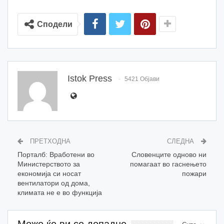
Сподели
Istok Press
5421 Објави
ПРЕТХОДНА
СЛЕДНА
Порталб: Вработени во
Словенците одново ни
Министерството за
помагаат во гаснењето
економија си носат
пожари
вентилатори од дома,
климата не е во функција
Може ќе ви се допадне