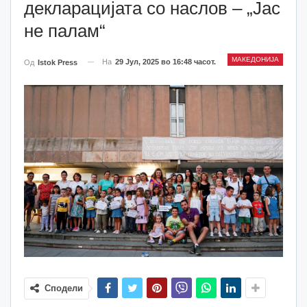
декларацијата со наслов – „Јас
не палам“
МАКЕДОНИЈА
На
29 Јул, 2025 во 16:48 часот.
Од
Istok Press
Сподели