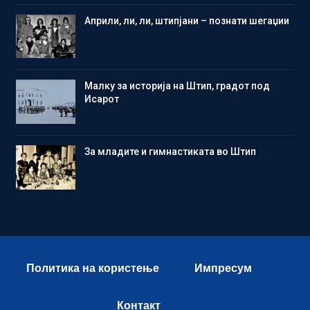
Aприли, ли, ли, штипјани – познати шегаџии
Малку за историја на Штип, градот под
Исарот
Зa младите и гимнастиката во Штип
Политика на користење
Импресум
Контакт