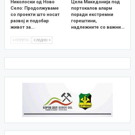
Николоски од Ново
Цела Македонија под
Село: Продолжуваме
портокалов аларм
со проекти што носат
поради екстремни
развој и подобар
горештини,
живот за…
надлежните со важни…
ПТРЕТХ
СЛЕДНО