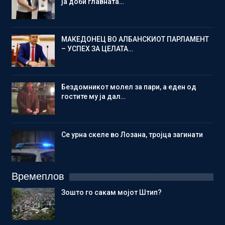
ја доби главната…
МАКЕДОНЕЦ ВО АЛБАНСКИОТ ПАРЛАМЕНТ
– УСПЕХ ЗА ЦЕЛАТА…
Бездомникот молел за пари, а еден од
гостите му ја дал…
Се урна скеле во Лозана, тројца загинати
Времеплов
Зошто го сакам мојот Штип?