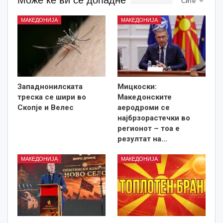
Сите
МАКЕДОНИЈА
МАКЕДОНИЈА
Западнонилската
Мицкоски:
треска се шири во
Македонските
Скопје и Велес
аеродроми се
најбрзорастечки во
регионот – тоа е
резултат на…
МАКЕДОНИЈА
МАКЕДОНИЈА