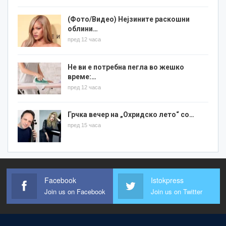
(Фото/Видео) Нејзините раскошни
облини…
пред 12 часа
Не ви е потребна пегла во жешко
време:…
пред 12 часа
Грчка вечер на „Охридско лето“ со…
пред 15 часа
Facebook
Istokpress
Join us on Facebook
Join us on Twitter