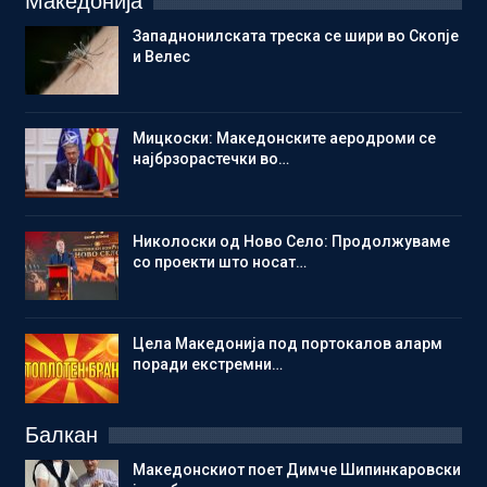
Македонија
Западнонилската треска се шири во Скопје
и Велес
Мицкоски: Македонските аеродроми се
најбрзорастечки во…
Николоски од Ново Село: Продолжуваме
со проекти што носат…
Цела Македонија под портокалов аларм
поради екстремни…
Балкан
Македонскиот поет Димче Шипинкаровски