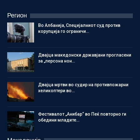
Регион
Во Албанија, Специјалниот суд против
корупција го ограничи…
Двајца македонски државјани прогласени
за „персона нон…
Двајца мртви во судир на противпожарни
хеликоптери во…
Фестивалот „Анибар“ во Пеќ повторно ги
обедини младите…