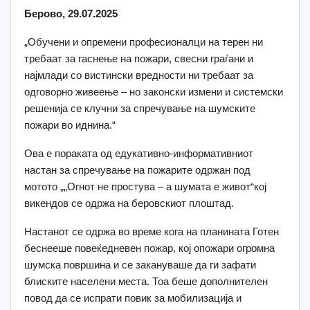
Берово, 29.07.2025
„Обучени и опремени професионалци на терен ни
требаат за гаснење на пожари, свесни граѓани и
најмлади со вистински вредности ни требаат за
одговорно живеење – но законски измени и системски
решенија се клучни за спречување на шумските
пожари во иднина.“
Ова е пораката од едукативно-информативниот
настан за спречување на пожарите одржан под
мотото „„Огнот не простува – а шумата е живот“кој
викендов се одржа на беровскиот плоштад.
Настанот се одржа во време кога на планината Готен
беснееше повеќедневен пожар, кој опожари огромна
шумска површина и се закануваше да ги зафати
блиските населени места. Тоа беше дополнителен
повод да се испрати повик за мобилизација и