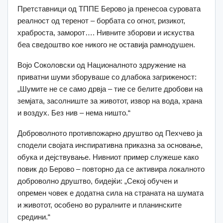
Претставници од ТППЕ Берово ја пренесоа суровата
реалност од теренот – борбата со огнот, ризикот,
храброста, заморот…. Нивните зборови и искуства
беа сведоштво кое никого не оставија рамнодушен.
Војо Соколовски од Националното здружение на
приватни шуми зборуваше со длабока загриженост:
„Шумите не се само дрвја – тие се белите дробови на
земјата, засолниште за животот, извор на вода, храна
и воздух. Без нив – нема ништо.“
Доброволното противпожарно друштво од Пехчево ја
сподели својата инспиративна приказна за основање,
обука и дејствување. Нивниот пример служеше како
повик до Берово – повторно да се активира локалното
доброволно друштво, бидејќи: „Секој обучен и
опремен човек е додатна сила на страната на шумата
и животот, особено во руралните и планинските
средини.“