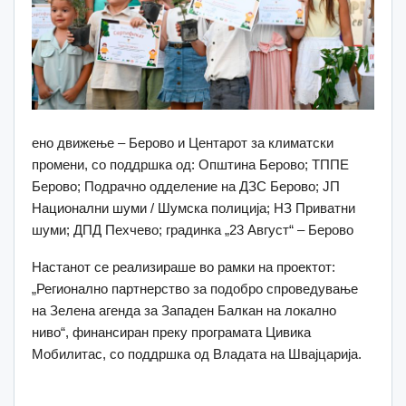
ено движење – Берово и Центарот за климатски
промени, со поддршка од: Општина Берово; ТППЕ
Берово; Подрачно одделение на ДЗС Берово; ЈП
Национални шуми / Шумска полиција; НЗ Приватни
шуми; ДПД Пехчево; градинка „23 Август“ – Берово
Настанот се реализираше во рамки на проектот:
„Регионално партнерство за подобро спроведување
на Зелена агенда за Западен Балкан на локално
ниво“, финансиран преку програмата Цивика
Мобилитас, со поддршка од Владата на Швајцарија.