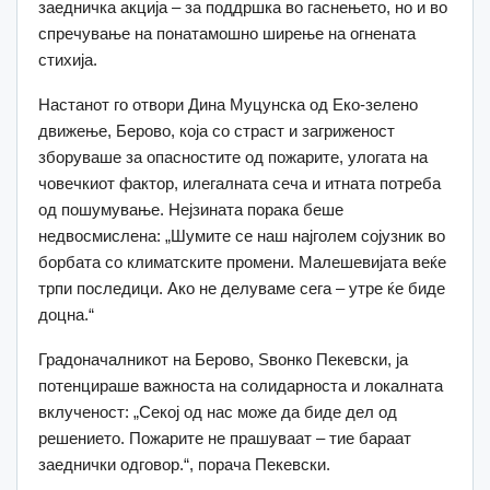
заедничка акција – за поддршка во гаснењето, но и во
спречување на понатамошно ширење на огнената
стихија.
Настанот го отвори Дина Муцунска од Еко-зелено
движење, Берово, која со страст и загриженост
зборуваше за опасностите од пожарите, улогата на
човечкиот фактор, илегалната сеча и итната потреба
од пошумување. Нејзината порака беше
недвосмислена: „Шумите се наш најголем сојузник во
борбата со климатските промени. Малешевијата веќе
трпи последици. Ако не делуваме сега – утре ќе биде
доцна.“
Градоначалникот на Берово, Ѕвонко Пекевски, ја
потенцираше важноста на солидарноста и локалната
вклученост: „Секој од нас може да биде дел од
решението. Пожарите не прашуваат – тие бараат
заеднички одговор.“, порача Пекевски.