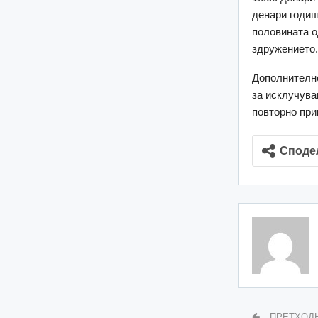
денари годиш
половината о
здружението
Дополнително
за исклучува
повторно пр
Споде
ПРЕТХОД