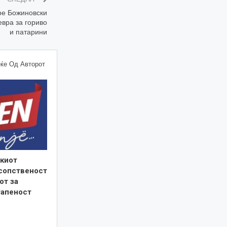
ре Божиновски
вра за гориво
и патарини
ќе Од Авторот
киот
 сопственост
от за
тапеност