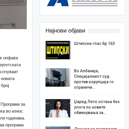
Најнови објави
Штипски глас бр.163
не опфаќа
ергетската
Во Албанија,
осочуваат
Специјалниот суд
 новата
против корупција го
 број
ограничи…
Џаред Лето остана без
 Програма за
улога по новите
ка во износ
обвинувања за…
ули годинава.
ваа програма
Дронот со експлозив