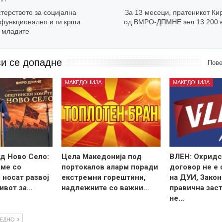
ерството за социјална
За 13 месеци, пратеникот Ки
ефункционално и ги крши
од ВМРО-ДПМНЕ зел 13.200 е
н младите
ви се допадне
Пове
МАКЕДОНИЈА
МАКЕДОНИЈА
д Ново Село:
Цела Македонија под
ВЛЕН: Охридс
ме со
портокалов аларм поради
договор не е
 носат развој
екстремни горештини,
на ДУИ, Закон
ивот за…
надлежните со важни…
правична зас
не…
ЛЕДНО