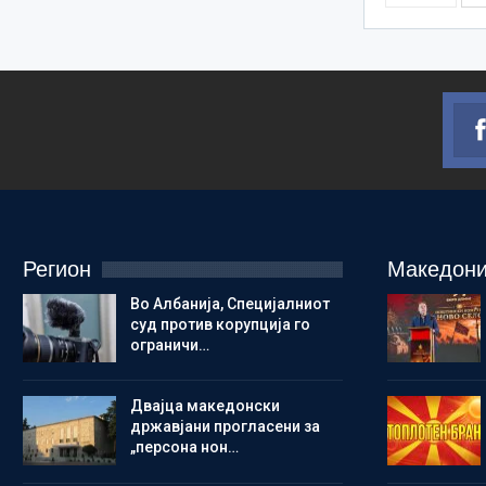
Регион
Македони
Во Албанија, Специјалниот
суд против корупција го
ограничи…
Двајца македонски
државјани прогласени за
„персона нон…