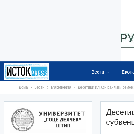
Вести
Екон
Дома
Вести
Македонија
Десетици илјади ранливи семејст
Десетиц
субвенц