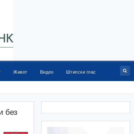
т
Живот
Видео
Штипски глас
и без