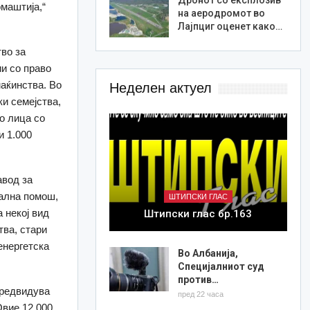
маштија,“
на аеродромот во
Лајпциг оценет како…
во за
ии со право
маќинства. Во
Неделен актуел
ки семејства,
о лица со
и 1.000
авод за
мална помош,
ШТИПСКИ ГЛАС
 некој вид
Штипски глас бр.163
тва, стари
енергетска
Во Албанија,
Специјалниот суд
против…
предвидува
пред 22 часа
Овие 12.000