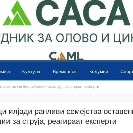
омија
Култура
Времеплов
Колумни
Спор
ва оставени без субвенции за струја, реагираат експерти
и илјади ранливи семејства оставен
ии за струја, реагираат експерти