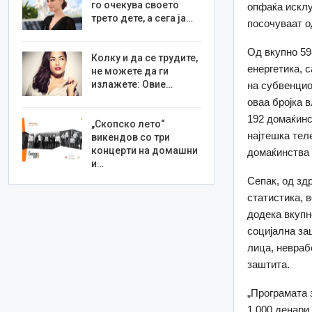
го очекува своето
опфаќа исклу
трето дете, а сега ја…
посочуваат о
Од вкупно 59
Колку и да се трудите,
енергетика, 
не можете да ги
излажете: Овие…
на субвенцио
оваа бројка 
192 домаќинс
„Скопско лето“
најтешка тел
викендов со три
концерти на домашни
домаќинства 
и…
Сепак, од зд
статистика, 
додека вкупн
социјална за
лица, невраб
заштита.
„Програмата 
1.000 денари