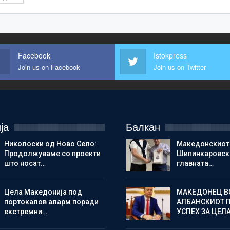
Facebook
Istokpress
Join us on Facebook
Join us on Twitter
ја
Балкан
Николоски од Ново Село:
Македонскиот
Продолжуваме со проекти
Шипинкаровски
што носат…
главната…
Цела Македонија под
МАКЕДОНЕЦ В
портокалов аларм поради
АЛБАНСКИОТ 
екстремни…
УСПЕХ ЗА ЦЕЛ