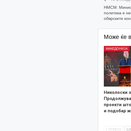
НМСМ: Минист
политика е н
обврските ко
Може ќе 
МАКЕДОНИЈА
Николоски о
Продолжува
проекти што
и подобар ж
ПТРЕТХ
С