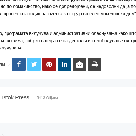
но по домаќинство, иако се добредојдени, се недоволни да ја по
д просечната годишна сметка за струја во еден македонски дом“
.
, програмата вклучува и административни олеснувања како што
ње во зима, побрзо санирање на дефекти и ослободување од т
иклучување.
ли
Istok Press
5413 Објави
НА