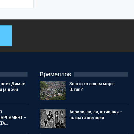
Времеплов
 поет Димче
Зошто го сакам мојот
 ја доби
Штип?
О
Aприли, ли, ли, штипјани –
ПАРЛАМЕНТ –
познати шегаџии
АТА…