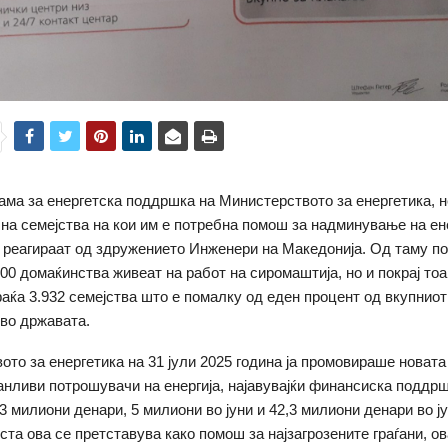
ама за енергетска поддршка на Министерството за енергетика, 
 на семејства на кои им е потребна помош за надминување на ен
 реагираат од здружението Инженери на Македонија. Од таму п
000 домаќинства живеат на работ на сиромаштија, но и покрај тоа
аќа 3.932 семејства што е помалку од еден процент од вкупниот
во државата.
ото за енергетика на 31 јули 2025 година ја промовираше новата
анливи потрошувачи на енергија, најавувајќи финансиска поддрш
3 милиони денари, 5 милиони во јуни и 42,3 милиони денари во ј
оста ова се претставува како помош за најзагрозените граѓани, о