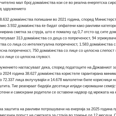
чително мал број домаќинства кои се во реална енергетска сиро
д здружението
8.632 домаќинства попишани во 2021 година, според Министерст
само 3.932 домаќинства ќе бидат опфатени како ранливи категор
нирана сметка за струја, што е помалку од 0,7 отсто од сите до
влегуваат 313 домаќинства со деца со попреченост, 94 згрижувач
тва со лица со интелектуална попреченост, 1.583 домаќинства с
есна попреченост, 750 домаќинства со лице со целосна слепост 
со лице со целосна глувост.
ружението нагласуваат дека, според податоците на Државниот з
во 2024 година 38.627 домаќинства користеле гарантирана мини
о 72.337 лица вклучувајќи и 14.678 малолетни биле корисници на
штита. Тие реагираат бидејќи десетици илјади сиромашни семејс
отени и самохрани родители се оставени надвор од мрежата на 
за заштита на ранливи потрошувачи на енергија за 2025 година 
 месечен попуст на сметката за струја во траење од 12 месеци. 