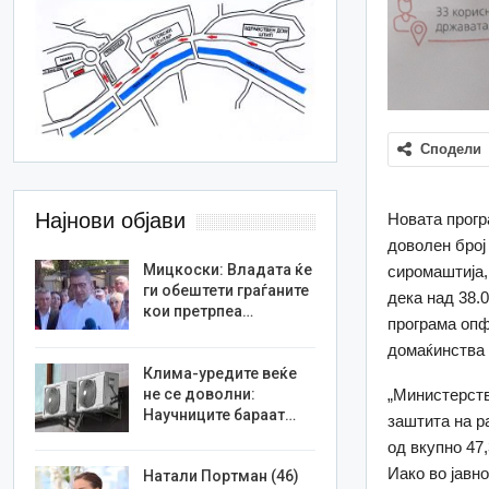
Сподели
Најнови објави
Новата прогр
доволен број
Мицкоски: Владата ќе
сиромаштија,
ги обештети граѓаните
дека над 38.
кои претрпеа…
програма опф
домаќинства 
Клима-уредите веќе
„Министерств
не се доволни:
Научниците бараат…
заштита на р
од вкупно 47,
Иако во јавн
Натали Портман (46)