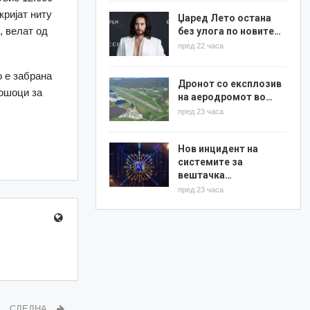
кријат ниту
Џаред Лето остана
, велат од
без улога по новите…
пред 22 часа
 е забрана
Дронот со експлозив
рошоци за
на аеродромот во…
пред 23 часа
Нов инцидент на
системите за
вештачка…
пред 23 часа
СЛЕДНА