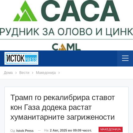
Дома
Вести
Македонија
Трамп го рекалибрира ставот
кон Газа додека растат
хуманитарните загрижености
МАКЕДОНИЈА
На
2 Авг, 2025 во 09:09 часот.
Од
Istok Press