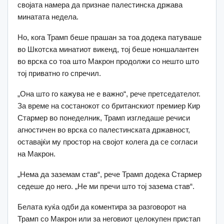
својата намера да признае палестинска држава
минатата недела.
Но, кога Трамп беше прашан за тоа додека патуваше
во Шкотска минатиот викенд, тој беше ноншалантен
во врска со тоа што Макрон продолжи со нешто што
тој приватно го спречил.
„Она што го кажува не е важно“, рече претседателот.
За време на состанокот со британскиот премиер Кир
Стармер во понеделник, Трамп изгледаше речиси
агностичен во врска со палестинската државност,
оставајќи му простор на својот колега да се согласи
на Макрон.
„Нема да заземам став“, рече Трамп додека Стармер
седеше до него. „Не ми пречи што тој зазема став“.
Белата куќа одби да коментира за разговорот на
Трамп со Макрон или за неговиот целокупен пристап