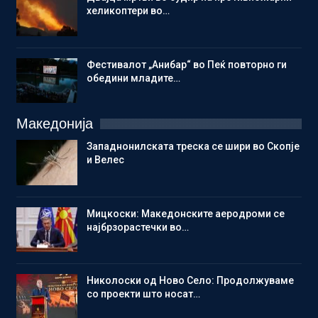
хеликоптери во…
Фестивалот „Анибар“ во Пеќ повторно ги
обедини младите…
Македонија
Западнонилската треска се шири во Скопје
и Велес
Мицкоски: Македонските аеродроми се
најбрзорастечки во…
Николоски од Ново Село: Продолжуваме
со проекти што носат…