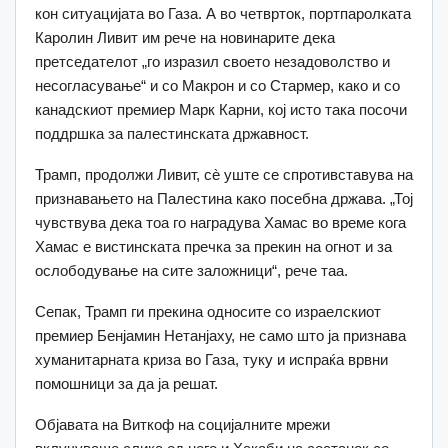
кон ситуацијата во Газа. А во четврток, портпаролката
Каролин Ливит им рече на новинарите дека
претседателот „го изразил своето незадоволство и
несогласување“ и со Макрон и со Стармер, како и со
канадскиот премиер Марк Карни, кој исто така посочи
поддршка за палестинската државност.
Трамп, продолжи Ливит, сè уште се спротивставува на
признавањето на Палестина како посебна држава. „Тој
чувствува дека тоа го наградува Хамас во време кога
Хамас е вистинската пречка за прекин на огнот и за
ослободување на сите заложници“, рече таа.
Сепак, Трамп ги прекина односите со израелскиот
премиер Бенјамин Нетанјаху, не само што ја признава
хуманитарната криза во Газа, туку и испраќа врвни
помошници за да ја решат.
Објавата на Виткоф на социјалните мрежи