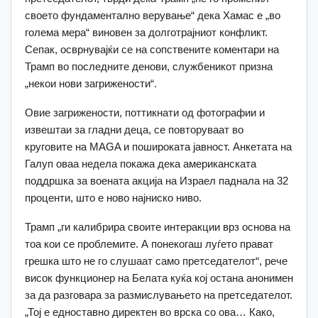
своето фундаментално верување“ дека Хамас е „во
голема мера“ виновен за долготрајниот конфликт.
Сепак, осврнувајќи се на сопствените коментари на
Трамп во последните денови, службеникот призна
„некои нови загрижености“.
Овие загрижености, поттикнати од фотографии и
извештаи за гладни деца, се повторуваат во
круговите на MAGA и пошироката јавност. Анкетата на
Галуп оваа недела покажа дека американската
поддршка за воената акција на Израел паднала на 32
проценти, што е ново најниско ниво.
Трамп „ги калибрира своите интеракции врз основа на
тоа кои се проблемите. А понекогаш луѓето прават
грешка што не го слушаат само претседателот“, рече
висок функционер на Белата куќа кој остана анонимен
за да разговара за размислувањето на претседателот.
„Тој е едноставно директен во врска со ова… Како,