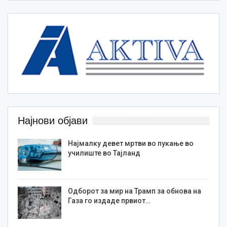
Најнови објави
Најмалку девет мртви во пукање во
училиште во Тајланд
Одборот за мир на Трамп за обнова на
Газа го издаде првиот…