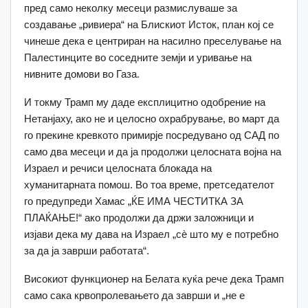
пред само неколку месеци размислуваше за
создавање „ривиера“ на Блискиот Исток, план кој се
чинеше дека е центриран на насилно преселување на
Палестинците во соседните земји и уривање на
нивните домови во Газа.
И токму Трамп му даде експлицитно одобрение на
Нетанјаху, ако не и целосно охрабрување, во март да
го прекине кревкото примирје посредувано од САД по
само два месеци и да ја продолжи целосната војна на
Израел и речиси целосната блокада на
хуманитарната помош. Во тоа време, претседателот
го предупреди Хамас „ЌЕ ИМА ЧЕСТИТКА ЗА
ПЛАЌАЊЕ!“ ако продолжи да држи заложници и
изјави дека му дава на Израел „сè што му е потребно
за да ја заврши работата“.
Високиот функционер на Белата куќа рече дека Трамп
само сака крвопролевањето да заврши и „не е