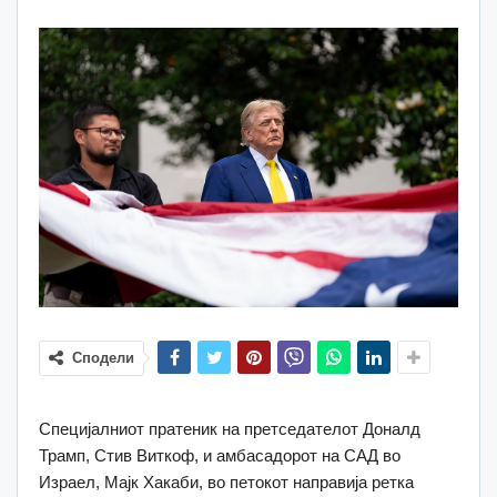
Сподели
Специјалниот пратеник на претседателот Доналд
Трамп, Стив Виткоф, и амбасадорот на САД во
Израел, Мајк Хакаби, во петокот направија ретка