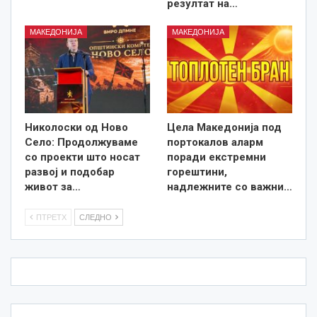
резултат на…
МАКЕДОНИЈА
МАКЕДОНИЈА
Николоски од Ново
Цела Македонија под
Село: Продолжуваме
портокалов аларм
со проекти што носат
поради екстремни
развој и подобар
горештини,
живот за…
надлежните со важни…
ПТРЕТХ
СЛЕДНО