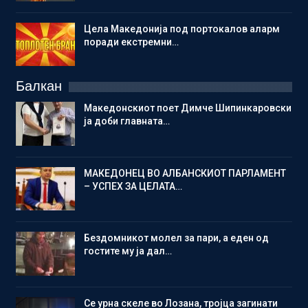
Цела Македонија под портокалов аларм
поради екстремни…
Балкан
Македонскиот поет Димче Шипинкаровски
ја доби главната…
МАКЕДОНЕЦ ВО АЛБАНСКИОТ ПАРЛАМЕНТ
– УСПЕХ ЗА ЦЕЛАТА…
Бездомникот молел за пари, а еден од
гостите му ја дал…
Се урна скеле во Лозана, тројца загинати