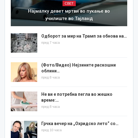
СВЕТ
Најмалку девет мртви во пукање во
училиште во Тајланд
Одборот за мир на Трамп за обнова на…
пред 7 часа
(Фото/Видео) Нејзините раскошни
облини…
пред 8 часа
Не ви е потребна пегла во жешко
време:…
пред 8 часа
Грчка вечер на „Охридско лето“ со…
пред 10 часа