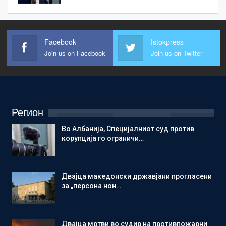
Facebook
Istokpress
Join us on Facebook
Join us on Twitter
Регион
Во Албанија, Специјалниот суд против
корупција го ограничи…
Двајца македонски државјани прогласени
за „персона нон…
Двајца мртви во судир на противпожарни