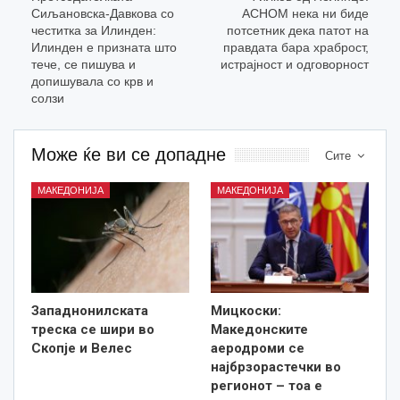
Сиљановска-Давкова со
АСНОМ нека ни биде
честитка за Илинден:
потсетник дека патот на
Илинден е призната што
правдата бара храброст,
тече, се пишува и
истрајност и одговорност
допишувала со крв и
солзи
Може ќе ви се допадне
Сите
МАКЕДОНИЈА
МАКЕДОНИЈА
Западнонилската
Мицкоски:
треска се шири во
Македонските
Скопје и Велес
аеродроми се
најбрзорастечки во
регионот – тоа е