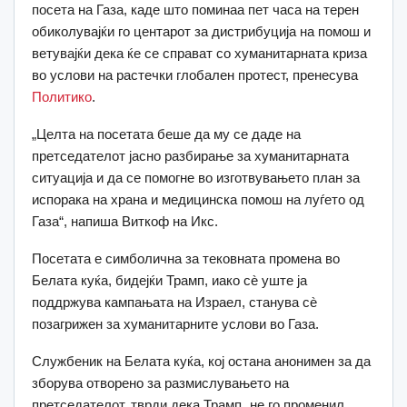
посета на Газа, каде што поминаа пет часа на терен
обиколувајќи го центарот за дистрибуција на помош и
ветувајќи дека ќе се справат со хуманитарната криза
во услови на растечки глобален протест, пренесува
Политико
.
„Целта на посетата беше да му се даде на
претседателот јасно разбирање за хуманитарната
ситуација и да се помогне во изготвувањето план за
испорака на храна и медицинска помош на луѓето од
Газа“, напиша Виткоф на Икс.
Посетата е симболична за тековната промена во
Белата куќа, бидејќи Трамп, иако сè уште ја
поддржува кампањата на Израел, станува сè
позагрижен за хуманитарните услови во Газа.
Службеник на Белата куќа, кој остана анонимен за да
зборува отворено за размислувањето на
претседателот, тврди дека Трамп „не го променил