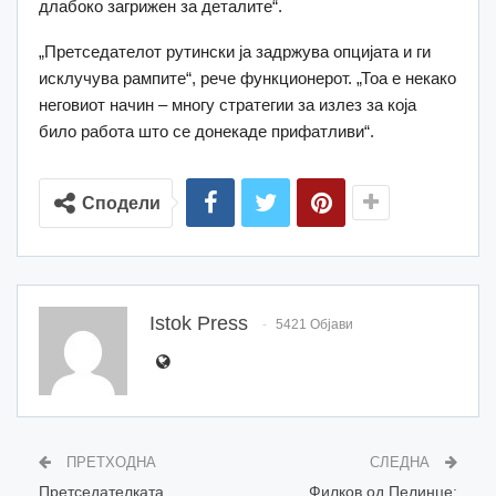
длабоко загрижен за деталите“.
„Претседателот рутински ја задржува опцијата и ги
исклучува рампите“, рече функционерот. „Тоа е некако
неговиот начин – многу стратегии за излез за која
било работа што се донекаде прифатливи“.
Сподели
Istok Press
5421 Објави
ПРЕТХОДНА
СЛЕДНА
Претседателката
Филков од Пелинце: