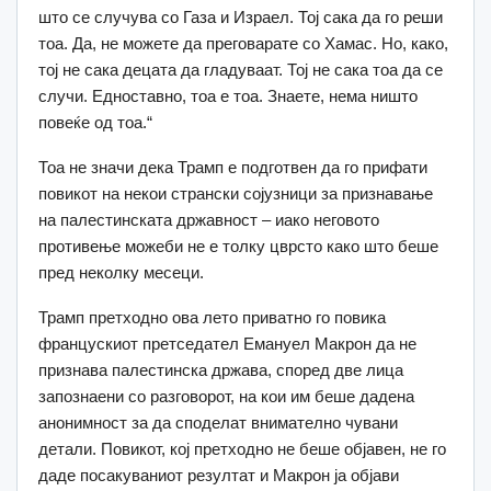
што се случува со Газа и Израел. Тој сака да го реши
тоа. Да, не можете да преговарате со Хамас. Но, како,
тој не сака децата да гладуваат. Тој не сака тоа да се
случи. Едноставно, тоа е тоа. Знаете, нема ништо
повеќе од тоа.“
Тоа не значи дека Трамп е подготвен да го прифати
повикот на некои странски сојузници за признавање
на палестинската државност – иако неговото
противење можеби не е толку цврсто како што беше
пред неколку месеци.
Трамп претходно ова лето приватно го повика
францускиот претседател Емануел Макрон да не
признава палестинска држава, според две лица
запознаени со разговорот, на кои им беше дадена
анонимност за да споделат внимателно чувани
детали. Повикот, кој претходно не беше објавен, не го
даде посакуваниот резултат и Макрон ја објави