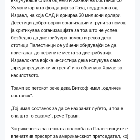
вклучуваше слика од него и Хакаби на состанок со
Хуманитарната фондација за Газа, поддржана од
Израел, на која САД ѝ донираа 30 милиони долари.
Десетици добротворни организации и групи за помош
ја критикуваа организацијата за тоа што не успеа
безбедно да дистрибуира помош и рекоа дека
стотици Палестинци се убиени обидувајќи се да
пристапат до нејзините места за дистрибуција.
Израелската војска инсистира дека испукува само
„предупредувачки истрели“ и го обвинува Хамас за
насилството.
Трамп во петокот рече дека Виткоф имал „одличен
состанок“.
„Тој имал состанок за да се нахранат луѓето, и тоа е
она што го сакаме“, рече Трамп.
Загриженоста за тешката положба на Палестинците е
впечатлив пресврт за американскиот претседател, кој