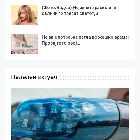
(Фото/Видео) Нејзините раскошни
облини го тресат светот, а…
Не ви е потребна пегла во жешко време:
Пробајте го овој…
Неделен актуел