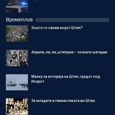
Времеплов
Зошто го сакам мојот Штип?
Aприли, ли, ли, штипјани – познати шегаџии
Малку за историја на Штип, градот под
Исарот
Зa младите и гимнастиката во Штип