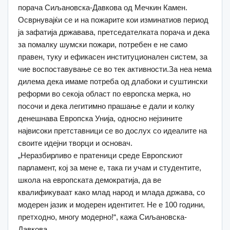
порача Сиљановска-Давкова од Мечкин Камен.
Осврнувајќи се и на пожарите кои изминатиов период
ја зафатија државава, претседателката порача и дека
за помалку шумски пожари, потребен е не само
правен, туку и ефикасен институционален систем, за
чие воспоставување се во тек активности.За неа нема
дилема дека имаме потреба од длабоки и суштински
реформи во секоја област по европска мерка, но
посочи и дека легитимно прашање е дали и колку
денешнава Европска Унија, односно нејзините
највисоки претставници се во дослух со идеалите на
своите идејни творци и основач.
„Неразбирливо е пратеници среде Европскиот
парламент, кој за мене е, така ги учам и студентите,
школа на европската демократија, да ве
квалификуваат како млад народ и млада држава, со
модерен јазик и модерен идентитет. Не е 100 години,
претходно, многу модерно!“, кажа Сиљановска-
Давкова.