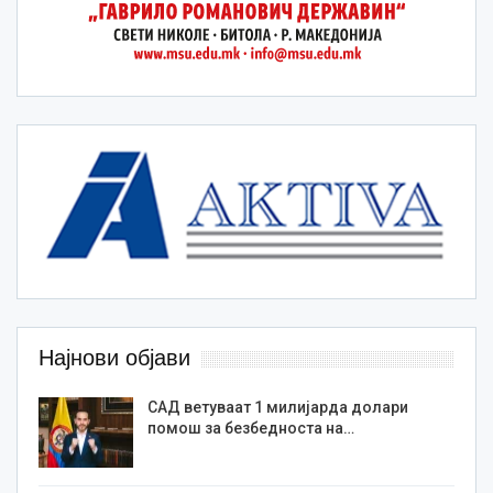
Најнови објави
САД ветуваат 1 милијарда долари
помош за безбедноста на…