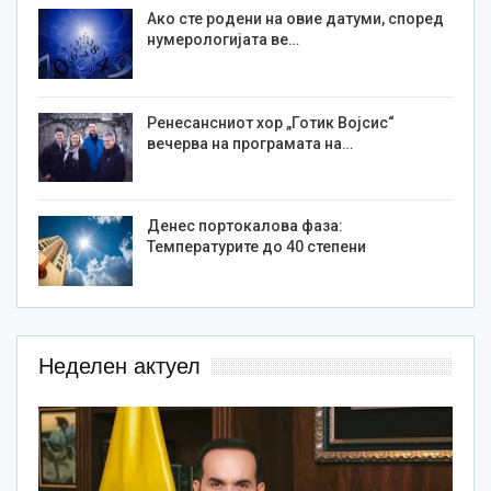
Ако сте родени на овие датуми, според
нумерологијата ве…
Ренесансниот хор „Готик Војсис“
вечерва на програмата на…
Денес портокалова фаза:
Температурите до 40 степени
Неделен актуел