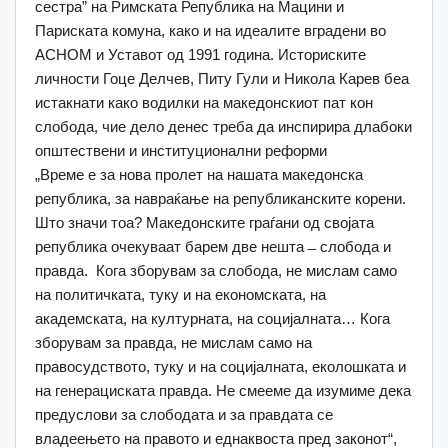
сестра” на Римската Република на Мацини и
Париската комуна, како и на идеалите вградени во
АСНОМ и Уставот од 1991 година. Историските
личности Гоце Делчев, Питу Гули и Никола Карев беа
истакнати како водилки на македонскиот пат кон
слобода, чие дело денес треба да инспирира длабоки
општествени и институционални реформи
„Време е за нова пролет на нашата македонска
република, за навраќање на републиканските корени.
Што значи тоа? Македонските граѓани од својата
република очекуваат барем две нешта ̶ слобода и
правда. Кога зборувам за слобода, не мислам само
на политичката, туку и на економската, на
академската, на културната, на социјалната… Кога
зборувам за правда, не мислам само на
правосудството, туку и на социјалната, еколошката и
на генерациската правда. Не смееме да изумиме дека
предуслови за слободата и за правдата се
владеењето на правото и еднаквоста пред законот“,