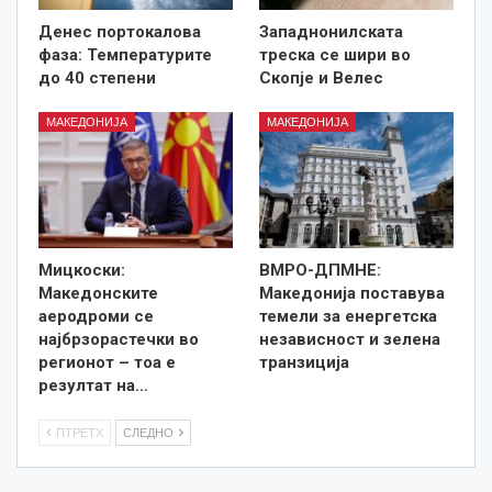
Денес портокалова
Западнонилската
фаза: Температурите
треска се шири во
до 40 степени
Скопје и Велес
МАКЕДОНИЈА
МАКЕДОНИЈА
Мицкоски:
ВМРО-ДПМНЕ:
Македонските
Македонија поставува
аеродроми се
темели за енергетска
најбрзорастечки во
независност и зелена
регионот – тоа е
транзиција
резултат на…
ПТРЕТХ
СЛЕДНО