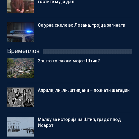
гостите му ја дал…
Се урна скеле во Лозана, тројца загинати
Времеплов
Зошто го сакам мојот Штип?
Aприли, ли, ли, штипјани – познати шегаџии
Малку за историја на Штип, градот под
Исарот