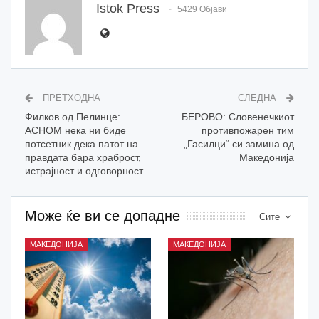
Istok Press
5429 Објави
ПРЕТХОДНА
СЛЕДНА
Филков од Пелинце:
БЕРОВО: Словенечкиот
АСНОМ нека ни биде
противпожарен тим
потсетник дека патот на
„Гасилци“ си замина од
правдата бара храброст,
Македонија
истрајност и одговорност
Може ќе ви се допадне
Сите
МАКЕДОНИЈА
МАКЕДОНИЈА