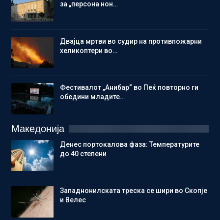
за „персона нон…
Двајца мртви во судир на противпожарни
хеликоптери во…
Фестивалот „Анибар“ во Пеќ повторно ги
обедини младите…
Македонија
Денес портокалова фаза: Температурите
до 40 степени
Западнонилската треска се шири во Скопје
и Велес