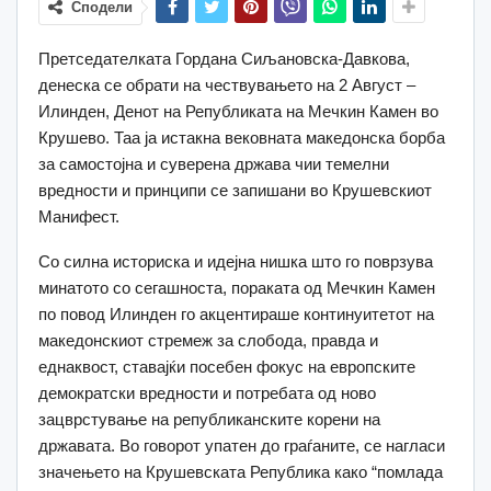
Сподели
Претседателката Гордана Сиљановска-Давкова,
денеска се обрати на чествувањето на 2 Август –
Илинден, Денот на Републиката на Мечкин Камен во
Крушево. Таа ја истакна вековната македонска борба
за самостојна и суверена држава чии темелни
вредности и принципи се запишани во Крушевскиот
Манифест.
Со силна историска и идејна нишка што го поврзува
минатото со сегашноста, пораката од Мечкин Камен
по повод Илинден го акцентираше континуитетот на
македонскиот стремеж за слобода, правда и
еднаквост, ставајќи посебен фокус на европските
демократски вредности и потребата од ново
зацврстување на републиканските корени на
државата. Во говорот упатен до граѓаните, се нагласи
значењето на Крушевската Република како “помлада