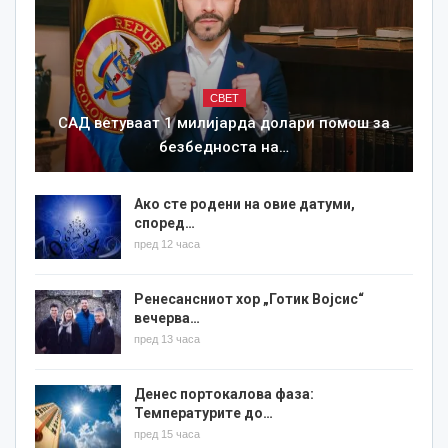
СВЕТ
САД ветуваат 1 милијарда долари помош за
безбедноста на…
Ако сте родени на овие датуми,
според…
пред 12 часа
Ренесансниот хор „Готик Војсис“
вечерва…
пред 13 часа
Денес портокалова фаза:
Температурите до…
пред 15 часа