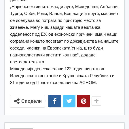
„Најперспективните млади луѓе, Македонци, Албанци,
Турци, Срби, Роми, Власи, Бошњаци и други, масовно
се иселуваа во потрага по пристојно место за
живеење. Меѓу нив, заради нашата вештачка
одделеност од ЕУ, од економски причини, има и наши
сограѓани коишто посегаат по државјанства на нашите
соседи, членки на Европската Унија, што буди
националистички апетити кон нас“, додаде
претседателката.
Македонија денеска слави 122 годишнината од
Илинденското востание и Крушевската Република и
81 години од Првото заседание на АСНОМ.
Сподели