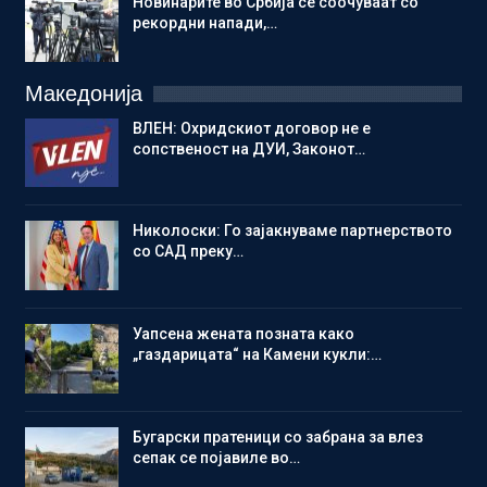
Новинарите во Србија се соочуваат со
рекордни напади,…
Македонија
ВЛЕН: Охридскиот договор не е
сопственост на ДУИ, Законот…
Николоски: Го зајакнуваме партнерството
со САД преку…
Уапсена жената позната како
„газдарицата“ на Камени кукли:…
Бугарски пратеници со забрана за влез
сепак се појавиле во…