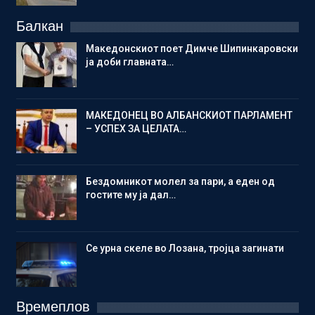
Балкан
Македонскиот поет Димче Шипинкаровски
ја доби главната…
МАКЕДОНЕЦ ВО АЛБАНСКИОТ ПАРЛАМЕНТ
– УСПЕХ ЗА ЦЕЛАТА…
Бездомникот молел за пари, а еден од
гостите му ја дал…
Се урна скеле во Лозана, тројца загинати
Времеплов