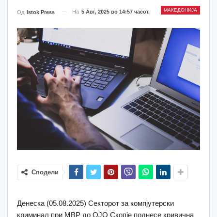
МАКЕДОНИЈА
На
5 Авг, 2025 во 14:57 часот.
Од
Istok Press
Сподели
Денеска (05.08.2025) Секторот за компјутерски
криминал при МВР до ОЈО Скопје поднесе кривична