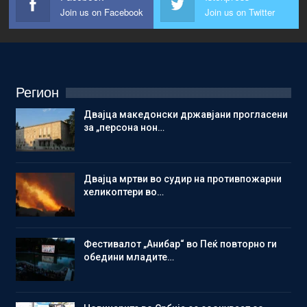
Join us on Facebook
Join us on Twitter
Регион
Двајца македонски државјани прогласени
за „персона нон…
Двајца мртви во судир на противпожарни
хеликоптери во…
Фестивалот „Анибар“ во Пеќ повторно ги
обедини младите…