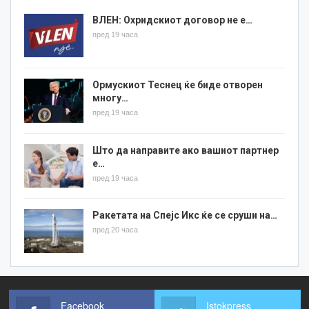
ВЛЕН: Охридскиот договор не е…
пред 19 часа
Ормускиот Теснец ќе биде отворен
многу…
пред 19 часа
Што да направите ако вашиот партнер
е…
пред 19 часа
Ракетата на Спејс Икс ќе се сруши на…
пред 20 часа
Facebook
Istokpress