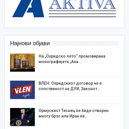
Најнови објави
На „Охридско лето“ промовирана
монографијата „Ана…
ВЛЕН: Охридскиот договор не е
сопственост на ДУИ, Законот…
Ормускиот Теснец ќе биде отворен
многу брзо или Иран ќе…