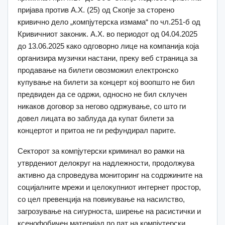
пријава против А.Х. (25) од Скопје за сторено
кривично дело „компјутерска измама“ по чл.251-б од
Кривичниот законик. А.Х. во периодот од 04.04.2025
до 13.06.2025 како одговорно лице на компанија која
организира музички настани, преку веб страница за
продавање на билети овозможил електронско
купување на билети за концерт кој воопшто не бил
предвиден да се одржи, односно не бил склучен
никаков договор за негово одржување, со што ги
довел лицата во заблуда да купат билети за
концертот и притоа не ги рефундирал парите.
Секторот за компјутерски криминал во рамки на
утврдениот делокруг на надлежности, продолжува
активно да спроведува мониторинг на содржините на
социјалните мрежи и целокупниот интернет простор,
со цел превенција на повикување на насилство,
загрозување на сигурноста, ширење на расистички и
ксенофобичен материјал по пат на компјутерски