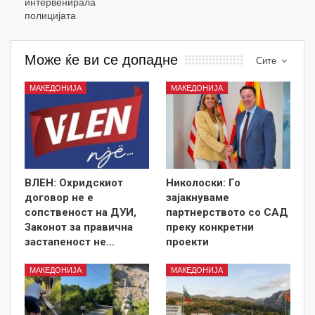
интервенирала
полицијата
Може ќе ви се допадне
Сите
МАКЕДОНИЈА
МАКЕДОНИЈА
ВЛЕН: Охридскиот
Николоски: Го
договор не е
зајакнуваме
сопственост на ДУИ,
партнерството со САД
Законот за правична
преку конкретни
застапеност не…
проекти
МАКЕДОНИЈА
МАКЕДОНИЈА