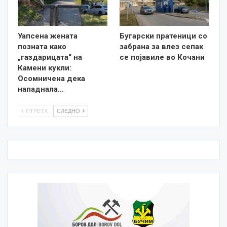
Уапсена жената
Бугарски пратеници со
позната како
забрана за влез сепак
„газдарицата“ на
се појавиле во Кочани
Камени кукли:
Осомничена дека
нападнала…
ПТРЕТХ
СЛЕДНО