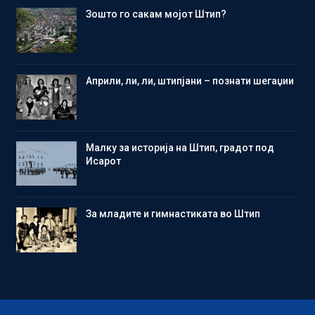
Зошто го сакам мојот Штип?
Aприли, ли, ли, штипјани – познати шегаџии
Малку за историја на Штип, градот под
Исарот
Зa младите и гимнастиката во Штип