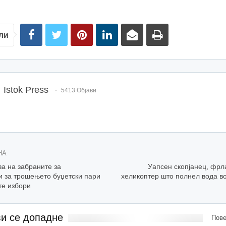
ли
Istok Press
5413 Објави
НА
а на забраните за
Уапсен скопјанец, фрл
и за трошењето буџетски пари
хеликоптер што полнел вода во
те избори
ви се допадне
Пове