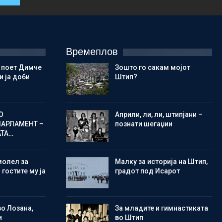
Времеплов
 поет Димче
Зошто го сакам мојот
 ја доби
Штип?
О
Aприли, ли, ли, штипјани –
ПАРЛАМЕНТ –
познати шегаџии
АТА…
молел за
Малку за историја на Штип,
 гостите му ја
градот под Исарот
во Лозана,
Зa младите и гимнастиката
и
во Штип