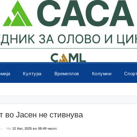
омија
Култура
Времеплов
Колумни
Спор
 во Јасен не стивнува
На
12 Авг, 2025 во 08:49 часот.