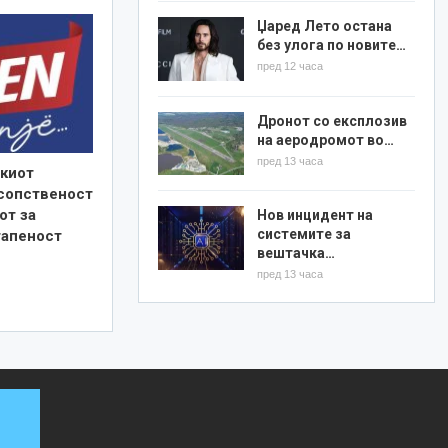
Џаред Лето остана
без улога по новите…
пред 12 часа
Дронот со експлозив
на аеродромот во…
пред 13 часа
киот
 сопственост
от за
Нов инцидент на
системите за
тапеност
вештачка…
пред 13 часа