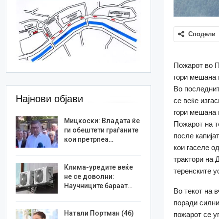
Сподели
Пожарот во П
гори мешана 
Во последнит
Најнови објави
се веќе изга
гори мешана 
Мицкоски: Владата ќе
Пожарот на т
ги обештети граѓаните
после капија
кои претрпеа…
кои гаселе о
трактори на 
Клима-уредите веќе
теренските у
не се доволни:
Научниците бараат…
Во текот на 
поради силни
Натали Портман (46)
пожарот се у