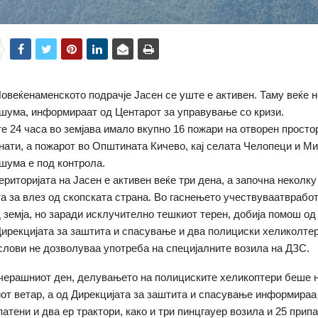
овеќенаменското подрачје Јасен се уште е активен. Таму веќе 
шума, информираат од Центарот за управување со кризи.
е 24 часа во земјава имало вкупно 16 пожари на отворен простор
снати, а пожарот во Општината Кичево, кај селата Челопеци и Ми
шума е под контрола.
ериторијата на Јасен е активен веќе три дена, а започна неколк
та за влез од скопската страна. Во гаснењето учествуваатврабо
д земја, но заради исклучително тешкиот терен, добија помош од
Дирекцијата за заштита и спасување и два полициски хеликолтер
слови не дозволуваа употреба на специјалните возила на ДЗС.
вчерашниот ден, делувањето на полициските хеликоптери беше
от ветар, а од Дирекцијата за заштита и спасување информираа
патени и два ер трактори, како и три пинцгауер возила и 25 прип