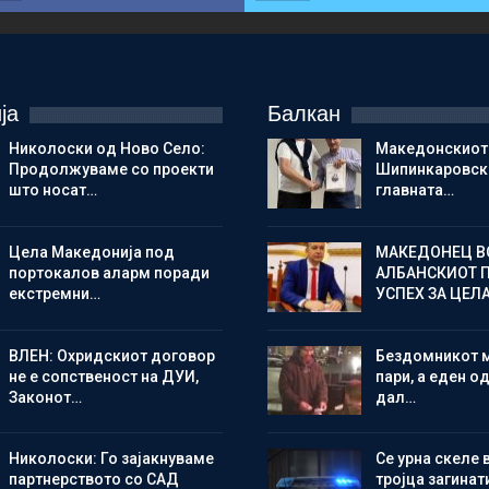
ја
Балкан
Николоски од Ново Село:
Македонскиот
Продолжуваме со проекти
Шипинкаровски
што носат…
главната…
Цела Македонија под
МАКЕДОНЕЦ В
портокалов аларм поради
АЛБАНСКИОТ 
екстремни…
УСПЕХ ЗА ЦЕЛ
ВЛЕН: Охридскиот договор
Бездомникот 
не е сопственост на ДУИ,
пари, а еден од
Законот…
дал…
Николоски: Го зајакнуваме
Се урна скеле 
партнерството со САД
тројца загинат