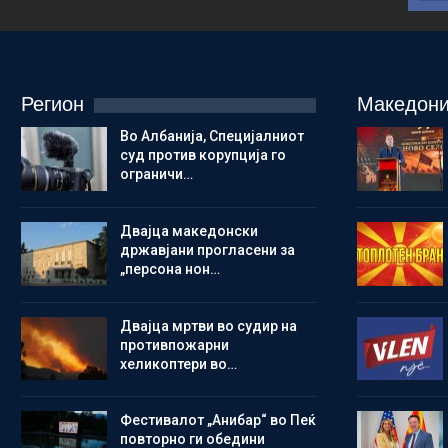
Регион
Македони
Во Албанија, Специјалниот
суд против корупција го
ограничи…
Двајца македонски
државјани прогласени за
„персона нон…
Двајца мртви во судир на
противпожарни
хеликоптери во…
Фестивалот „Анибар“ во Пеќ
повторно ги обедини