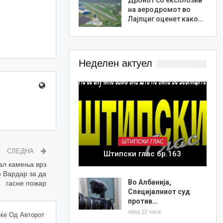
на аеродромот во
Лајпциг оценет како…
Неделен актуел
ШТИПСКИ ГЛАС
СЛЕДНА
Штипски глас бр.163
ал камења врз
 Вардар за да
Во Албанија,
гасне пожар
Специјалниот суд
против…
пред 12 часа
ќе Од Авторот