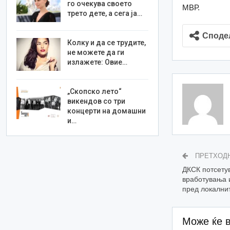
го очекува своето
МВР.
трето дете, а сега ја…
Споде
Колку и да се трудите,
не можете да ги
излажете: Овие…
„Скопско лето“
викендов со три
концерти на домашни
и…
ПРЕТХОД
ДКСК потсетув
вработувања 
пред локални
Може ќе 