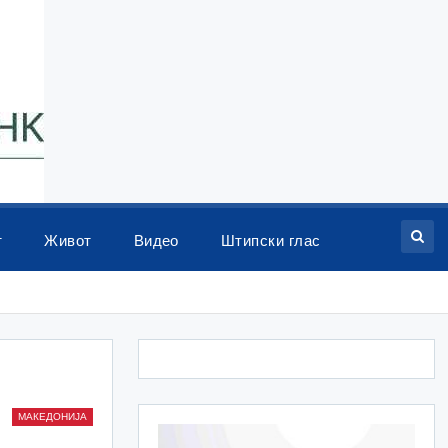
т
Живот
Видео
Штипски глас
МАКЕДОНИЈА