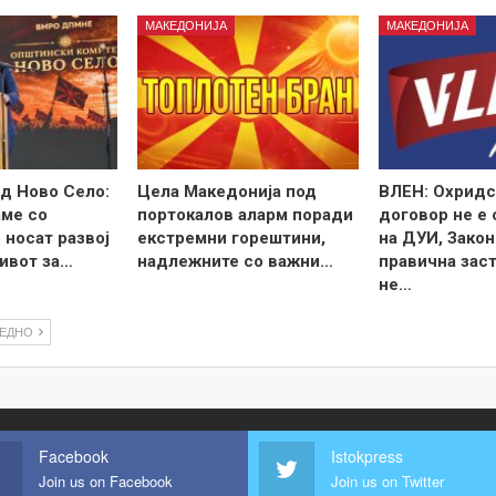
МАКЕДОНИЈА
МАКЕДОНИЈА
д Ново Село:
Цела Македонија под
ВЛЕН: Охридс
ме со
портокалов аларм поради
договор не е
 носат развој
екстремни горештини,
на ДУИ, Закон
ивот за…
надлежните со важни…
правична зас
не…
ЛЕДНО
Facebook
Istokpress
Join us on Facebook
Join us on Twitter