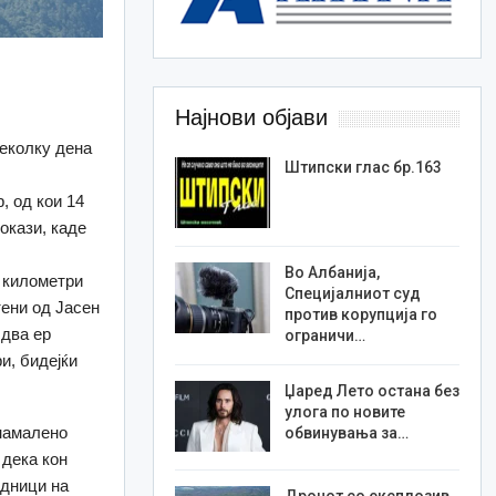
Најнови објави
неколку дена
Штипски глас бр.163
, од кои 14
окази, каде
Во Албанија,
у километри
Специјалниот суд
тени од Јасен
против корупција го
 два ер
ограничи…
и, бидејќи
Џаред Лето остана без
улога по новите
 намалено
обвинувања за…
 дека кон
адници на
Дронот со експлозив