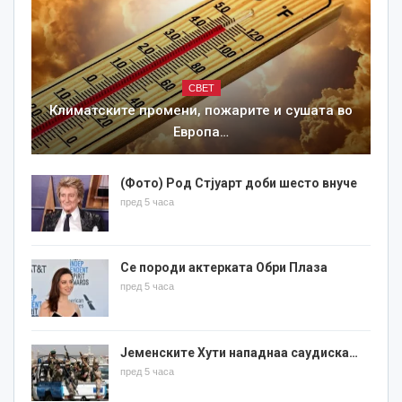
СВЕТ
Климатските промени, пожарите и сушата во
Европа…
(Фото) Род Стјуарт доби шесто внуче
пред 5 часа
Се породи актерката Обри Плаза
пред 5 часа
Јеменските Хути нападнаа саудиска…
пред 5 часа