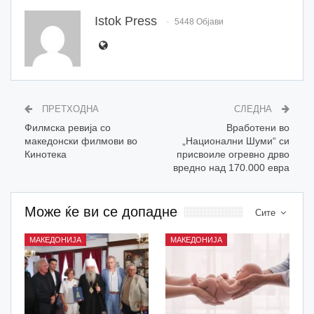
Istok Press
5448 Објави
ПРЕТХОДНА
СЛЕДНА
Филмска ревија со
Вработени во
македонски филмови во
„Национални Шуми“ си
Кинотека
присвоиле огревно дрво
вредно над 170.000 евра
Може ќе ви се допадне
Сите
МАКЕДОНИЈА
МАКЕДОНИЈА