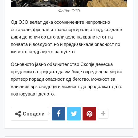
Фото: ОЈО
Од ОЈО велат дека осомничените непрописно
оставале, фрлале и транспортирале отпад, создале
диви депонии со што влијаеле на квалитетот на
почвата и воздухот, но и предизвикале опасност по
животот и здравјето на луѓето.
Основното јавно обвинителство Скопје денеска
предложи на тројцата да им биде определена мерка
притвор поради опасност од бегство, можност за
влијание врз сведоци и можност да продолжат да го
повторуваат делото.
Сподели