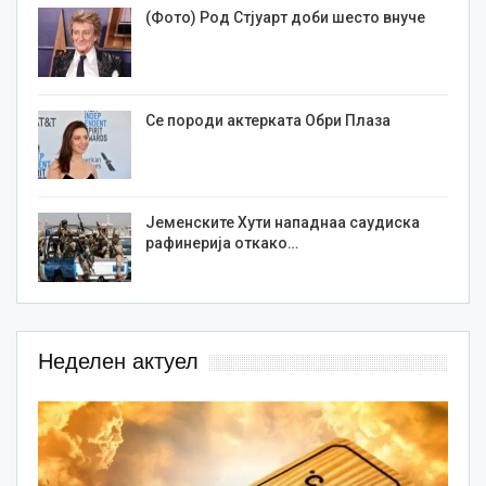
(Фото) Род Стјуарт доби шесто внуче
Се породи актерката Обри Плаза
Јеменските Хути нападнаа саудиска
рафинерија откако…
Неделен актуел