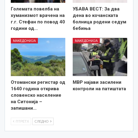
Големата повелба на
УБАВА ВЕСТ: За два
хуманизмот врачена на
дена во кочанската
г.г. Стефан по повод 40
болница родени седум
години од…
бебиња
МАКЕДОНИЈА
МАКЕДОНИЈА
Отомански регистар од
МВР најави засилени
1640 година открива
контроли на патиштата
словенско население
на Ситонија –
запишани…
ПТРЕТХ
СЛЕДНО