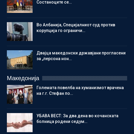
Состаноците се…
Во Албанија, Специјалниот суд против
корупција го ограничи…
Двајца македонски државјани прогласени
за „персона нон…
Македонија
Големата повелба на хуманизмот врачена
на г.г. Стефан по…
УБАВА ВЕСТ: За два дена во кочанската
болница родени седум…