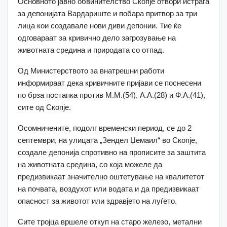
Основното јавно обвинителство Скопје отвори истрага
за депонијата Вардариште и побара притвор за три
лица кои создавале нови диви депонии. Тие ќе
одговараат за кривично дело загрозување на
животната средина и природата со отпад.
Од Министерството за внатрешни работи
информираат дека кривичните пријави се поснесени
по брза постапка против М.М.(54), А.А.(28) и Ф.А.(41),
сите од Скопје.
Осомничените, подолг временски период, се до 2
септември, на улицата „Зендел Џемаил“ во Скопје,
создале депонија спротивно на прописите за заштита
на животната средина, со која можеле да
предизвикаат значително оштетување на квалитетот
на почвата, воздухот или водата и да предизвикаат
опасност за животот или здравјето на луѓето.
Сите тројца вршеле откуп на старо железо, метални