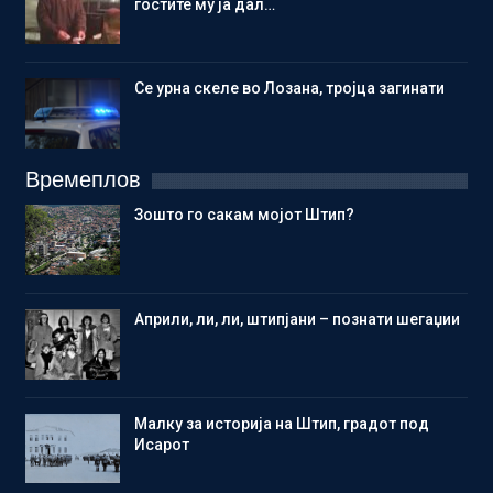
гостите му ја дал…
Се урна скеле во Лозана, тројца загинати
Времеплов
Зошто го сакам мојот Штип?
Aприли, ли, ли, штипјани – познати шегаџии
Малку за историја на Штип, градот под
Исарот