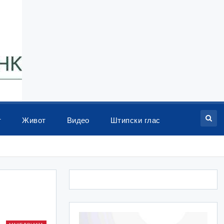
т
Живот
Видео
Штипски глас