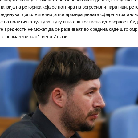
панзија на реторика која се потпира на регресивни наративи, рет
бединува, дополнително ја поларизира јавната сфера и граѓанино
 на политичка култура, туку и на општествена одговорност, бид
е вредности не можат да се развиваат во средина каде што омр
се нормализираат“, вели Илјази.