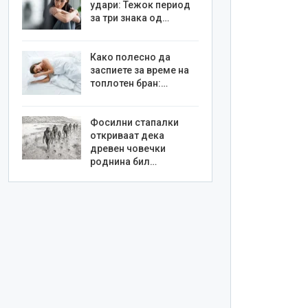
удари: Тежок период
за три знака од…
Како полесно да
заспиете за време на
топлотен бран:…
Фосилни стапалки
откриваат дека
древен човечки
роднина бил…