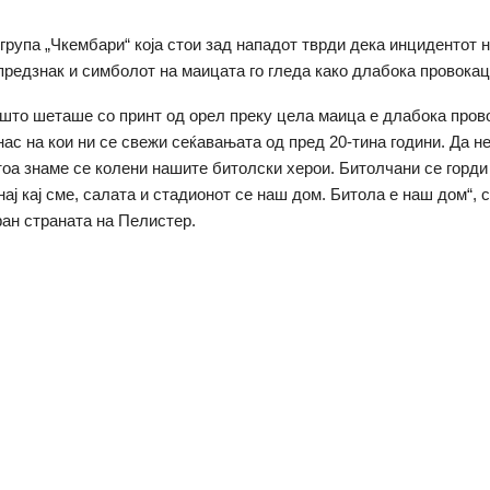
група „Чкембари“ која стои зад нападот тврди дека инцидентот 
предзнак и симболот на маицата го гледа како длабока провокац
што шеташе со принт од орел преку цела маица е длабока пров
нас на кои ни се свежи сеќавањата од пред 20-тина години. Да не
тоа знаме се колени нашите битолски херои. Битолчани се горди 
знај кај сме, салата и стадионот се наш дом. Битола е наш дом“, 
фан страната на Пелистер.