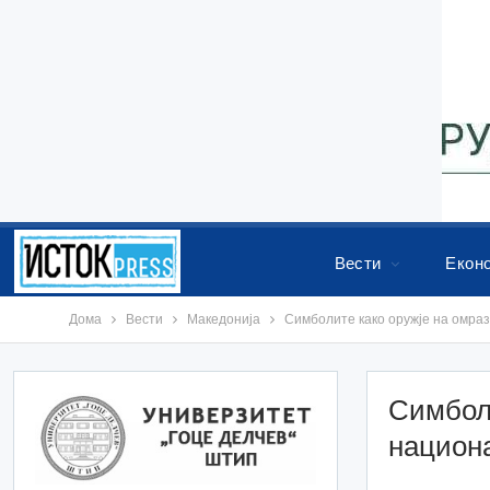
Вести
Екон
Дома
Вести
Македонија
Симболите како оружје на омраз
Симболи
национ