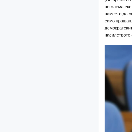
поголема екс
наместо да о
само прашање
демократскит
насилството 