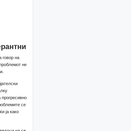
ерантни
а говор на
 проблемот не
и.
ијателски
алку
а прогресивно
роблемите се
и ја како
ведоци на се