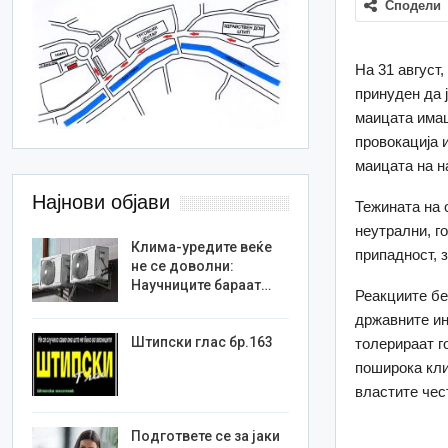
Сподели
На 31 август
принуден да 
маицата имаш
провокација 
маицата на н
Најнови објави
Тежината на 
неутрални, г
Клима-уредите веќе
припадност, 
не се доволни:
Научниците бараат…
Реакциите бе
државните ин
Штипски глас бр.163
толерираат го
поширока кли
властите чес
Подгответе се за јаки