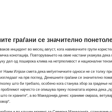
ите граѓани се значително понетол
ваков инцидент во месец август, кога навивачките групи користе
ничка конотација. Повторувањето на овие настани укажува дека
туку дел од поширока клима на нетрпеливост и национални тензи
т Наим Илјази смета дека меѓуетничките односи не се толку пр
 изгледаат на прв поглед. Денешните граѓани се значително пом
тколку што би требало, особено кога станува збор за градење н
 проблемот најчесто се опишува преку познатата изрека дека „п
што ги храните“, а во Македонија денес храниме омраза, ветувајќ
овор“.
 избори и во клучен момент за Северна Македонија, стануваме с