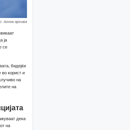
о: лична архива
звикаат
а ја
е се
вата, бидејќи
 во корист и
клучиво на
елите на
цијата
ажуваат дека
от на