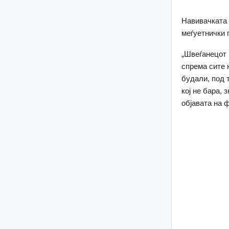
Навивачката 
меѓуетнички 
„Швеѓанецот 
спрема сите 
будали, под 
кој не бара, 
објавата на 