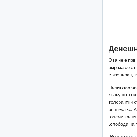
Денешн
Ова не е прв 
омраза со ет
е изолиран, 
Политиколого
колку што ни
толерантни о
општество. А
големи колку 
„слобода на г
„Во време на