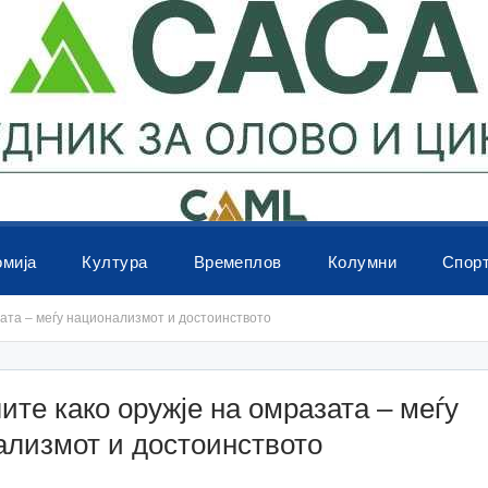
омија
Култура
Времеплов
Колумни
Спор
ата – меѓу национализмот и достоинството
те како оружје на омразата – меѓу
ализмот и достоинството