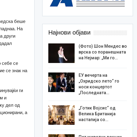
Шведска беше
ападнаа. На
Најнови објави
а други
едадал
(Фото) Шон Мендес во
врска со поранешната
на Нејмар: „Ми го…
о себе се
ие се знак на
ЕУ вечерта на
„Охридско лето“ го
носи концертот
инувајќи ги
„Последната…
м и
уку дел од
„Готик Војсис“ од
кционирани, а
Велика Британија
настапија со…
Пет животни лекции