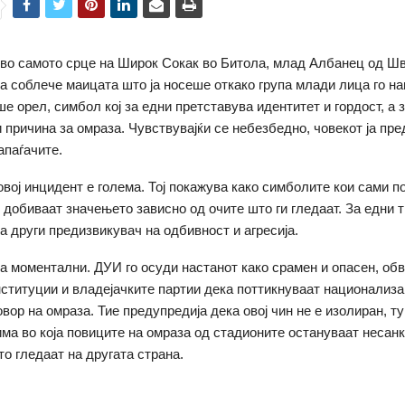
, во самото срце на Широк Сокак во Битола, млад Албанец од 
ја соблече маицата што ја носеше откако група млади лица го н
е орел, симбол кој за едни претставува идентитет и гордост, а з
и причина за омраза. Чувствувајќи се небезбедно, човекот ја пр
апаѓачите.
овој инцидент е голема. Тој покажува како симболите кои сами п
о добиваат значењето зависно од очите што ги гледаат. За едни т
за други предизвикувач на одбивност и агресија.
а моментални. ДУИ го осуди настанот како срамен и опасен, обв
ституции и владејачките партии дека поттикнуваат национализа
вор на омраза. Тие предупредија дека овој чин не е изолиран, т
ма во која повиците на омраза од стадионите остануваат несан
то гледаат на другата страна.