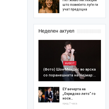
што повеќето луѓе ги
учат предоцна
Неделен актуел
ЖИВОТ
(Фото) Шон Мендес во врска
со поранешната на Нејмар:…
ЕУ вечерта на
„Охридско лето“ го
носи…
пред 7 часа