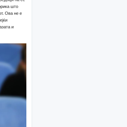
орика што
т. Ова не е
ејќи
азата и