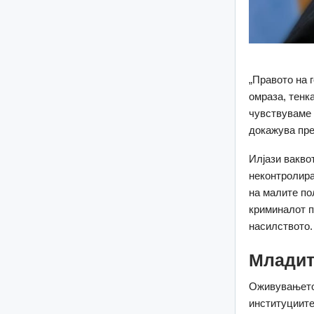
„Правото на 
омраза, тенк
чувствуваме 
докажува пре
Илјази вакво
неконтролира
на малите по
криминалот п
насилството.
Младит
Оживувањето 
институциите