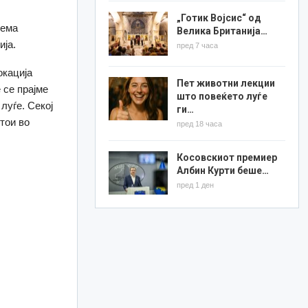
„Готик Војсис“ од
нема
Велика Британија…
ија.
пред 7 часа
окација
Пет животни лекции
 се прајме
што повеќето луѓе
луѓе. Секој
ги…
стои во
пред 18 часа
Косовскиот премиер
Албин Курти беше…
пред 1 ден