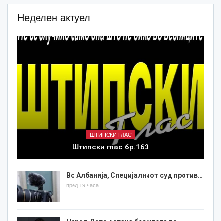
Неделен актуел
ШТИПСКИ ГЛАС
Штипски глас бр.163
Во Албанија, Специјалниот суд против…
пред 19 часа