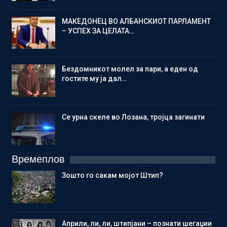
МАКЕДОНЕЦ ВО АЛБАНСКИОТ ПАРЛАМЕНТ
– УСПЕХ ЗА ЦЕЛАТА…
Бездомникот молел за пари, а еден од
гостите му ја дал…
Се урна скеле во Лозана, тројца загинати
Времеплов
Зошто го сакам мојот Штип?
Aприли, ли, ли, штипјани – познати шегаџии