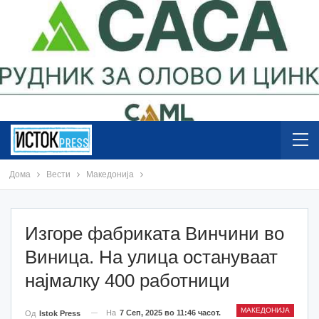
Дома
Вести
Македонија
Изгоре фабриката Винчини во
Виница. На улица остануваат
најмалку 400 работници
МАКЕДОНИЈА
На
7 Сеп, 2025 во 11:46 часот.
Од
Istok Press