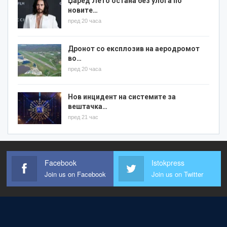
Џаред Лето остана без улога по
новите…
пред 20 часа
Дронот со експлозив на аеродромот
во…
пред 20 часа
Нов инцидент на системите за
вештачка…
пред 21 час
Facebook
Istokpress
Join us on Facebook
Join us on Twitter