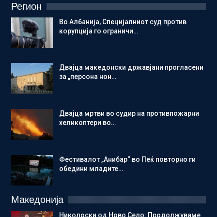
Регион
Во Албанија, Специјалниот суд против
корупција го ограничи…
Двајца македонски државјани прогласени
за „персона нон…
Двајца мртви во судир на противпожарни
хеликоптери во…
Фестивалот „Анибар“ во Пеќ повторно ги
обедини младите…
Македонија
Николоски од Ново Село: Продолжуваме