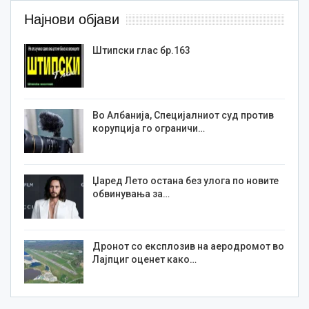
Најнови објави
Штипски глас бр.163
Во Албанија, Специјалниот суд против
корупција го ограничи…
Џаред Лето остана без улога по новите
обвинувања за…
Дронот со експлозив на аеродромот во
Лајпциг оценет како…