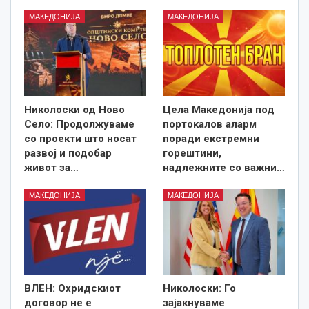
МАКЕДОНИЈА
МАКЕДОНИЈА
Николоски од Ново
Цела Македонија под
Село: Продолжуваме
портокалов аларм
со проекти што носат
поради екстремни
развој и подобар
горештини,
живот за…
надлежните со важни…
МАКЕДОНИЈА
МАКЕДОНИЈА
ВЛЕН: Охридскиот
Николоски: Го
договор не е
зајакнуваме