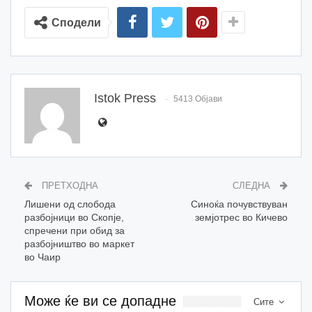
Сподели
Istok Press
5413 Објави
ПРЕТХОДНА
СЛЕДНА
Лишени од слобода
Синоќа почувствуван
разбојници во Скопје,
земјотрес во Кичево
спречени при обид за
разбојништво во маркет
во Чаир
Може ќе ви се допадне
Сите