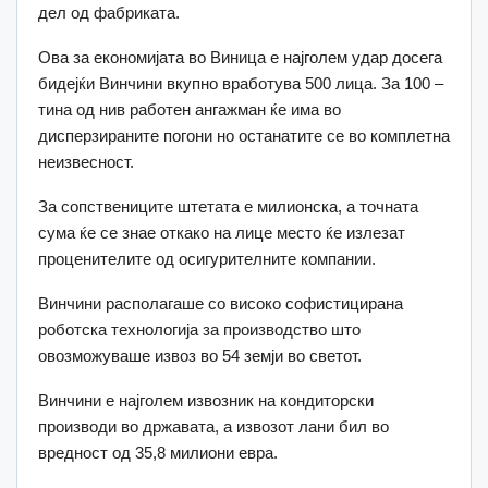
дел од фабриката.
Ова за економијата во Виница е најголем удар досега
бидејќи Винчини вкупно вработува 500 лица. За 100 –
тина од нив работен ангажман ќе има во
дисперзираните погони но останатите се во комплетна
неизвесност.
За сопствениците штетата е милионска, а точната
сума ќе се знае откако на лице место ќе излезат
проценителите од осигурителните компании.
Винчини располагаше со високо софистицирана
роботска технологија за производство што
овозможуваше извоз во 54 земји во светот.
Винчини е најголем извозник на кондиторски
производи во државата, а извозот лани бил во
вредност од 35,8 милиони евра.