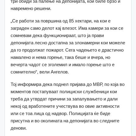
три обиди за палење на депонијата, кои биле брзо и
навремено решени.
„Се работи за површина од 85 хектари, на кои е
заграден само делот кај влезот. Има камери за кои се
сомневам дека функционираат, што ја прави
депонијата лесно достапна за злонамерни кои можеле
да го продолжат пожарот. Сега чадењето е драстично
намалено и нема горење, така беше и вчера, но
вечерта чадот се зголемил и имало горење што е
сомнително“, вели Ангелов.
Тој информира дека поднел пријава до МВР, по која во
моментов постапуваат полициски службеници кои
треба да утврдат причини за запалувањето и дали
некој од вработените учествува во овие активности
или се тоа лица од надвор. Полицијата ќе биде
присутна и во околината на депонијата во следните
денови.