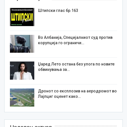
Штипски глас бр.163
Во Албанија, Специјалниот суд против
корупција го ограничи…
Џаред Лето остана без улога по новите
обвинувања за…
Дронот со експлозив на аеродромот во
Лајпциг оценет како…