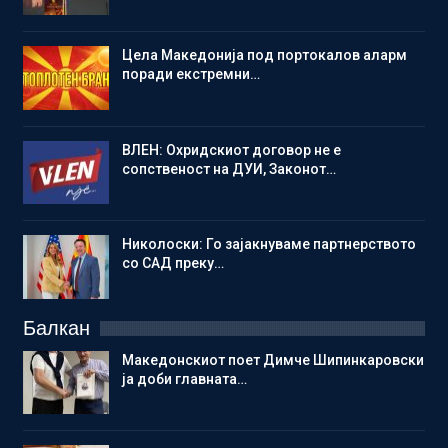
Цела Македонија под портокалов аларм
поради екстремни…
ВЛЕН: Охридскиот договор не е
сопственост на ДУИ, Законот…
Николоски: Го зајакнуваме партнерството
со САД преку…
Балкан
Македонскиот поет Димче Шипинкаровски
ја доби главната…