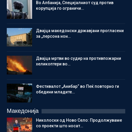
Во Албанија, Специјалниот суд против
корупција го ограничи…
Двајца македонски државјани прогласени
за „персона нон…
Двајца мртви во судир на противпожарни
хеликоптери во…
Фестивалот „Анибар“ во Пеќ повторно ги
обедини младите…
Македонија
Николоски од Ново Село: Продолжуваме
со проекти што носат…