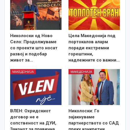
Николоски од Ново
Цела Македонија под
Село: Продолжуваме
портокалов аларм
со проекти што носат
поради екстремни
развој и подобар
горештини,
живот за…
надлежните со важни…
МАКЕДОНИЈА
МАКЕДОНИЈА
ВЛЕН: Охридскиот
Николоски: Го
договор не е
зајакнуваме
сопственост на ДУИ,
партнерството со САД
Законот за правична
преку конкретни