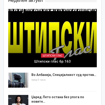
Неделен актуел
ШТИПСКИ ГЛАС
Штипски глас бр.163
Во Албанија, Специјалниот суд против…
пред 5 часа
Џаред Лето остана без улога по
новите…