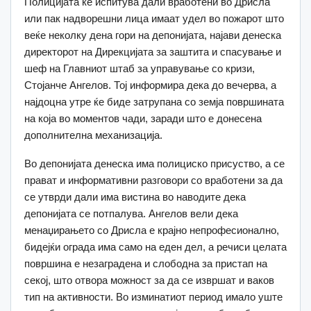
Полицијата ќе испитува дали вработени во Дрисла
или пак надворешни лица имаат удел во пожарот што
веќе неколку дена гори на депонијата, најави денеска
директорот на Дирекцијата за заштита и спасување и
шеф на Главниот штаб за управување со кризи,
Стојанче Ангелов. Тој информира дека до вечерва, а
најдоцна утре ќе биде затрупана со земја површината
на која во моментов чади, заради што е донесена
дополнителна механизација.
Во депонијата денеска има полициско присуство, а се
прават и информативни разговори со вработени за да
се утврди дали има вистина во наводите дека
депонијата се потпалува. Ангелов вели дека
менаџирањето со Дрисла е крајно непрофесионално,
бидејќи ограда има само на еден дел, а речиси целата
површина е незаградена и слободна за пристап на
секој, што отвора можност за да се извршат и ваков
тип на активности. Во изминатиот период имало уште