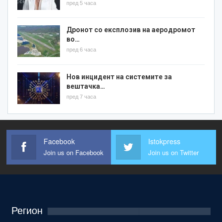
пред 5 часа
Дронот со експлозив на аеродромот
во…
пред 6 часа
Нов инцидент на системите за
вештачка…
пред 7 часа
Facebook
Istokpress
Join us on Facebook
Join us on Twitter
Регион