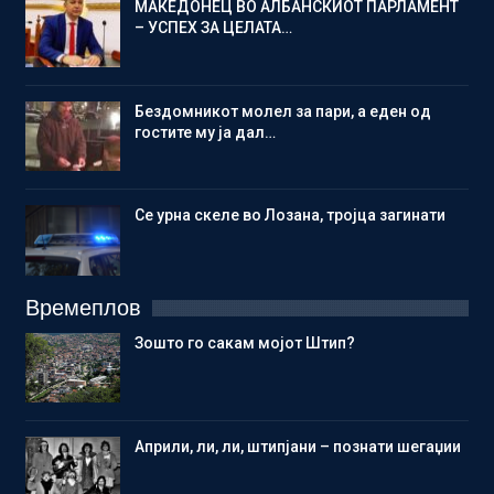
МАКЕДОНЕЦ ВО АЛБАНСКИОТ ПАРЛАМЕНТ
– УСПЕХ ЗА ЦЕЛАТА…
Бездомникот молел за пари, а еден од
гостите му ја дал…
Се урна скеле во Лозана, тројца загинати
Времеплов
Зошто го сакам мојот Штип?
Aприли, ли, ли, штипјани – познати шегаџии