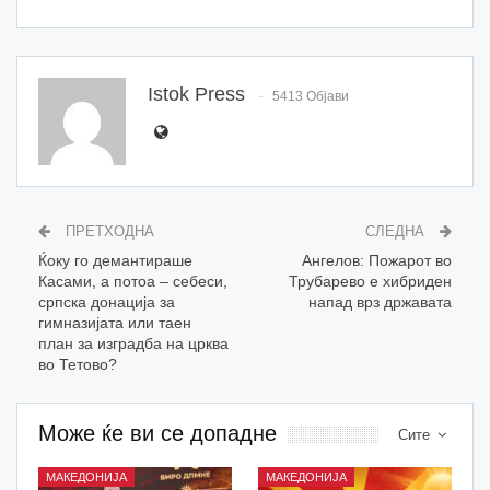
Istok Press
5413 Објави
ПРЕТХОДНА
СЛЕДНА
Ќоку го демантираше
Ангелов: Пожарот во
Касами, а потоа – себеси,
Трубарево е хибриден
српска донација за
напад врз државата
гимназијата или таен
план за изградба на црква
во Тетово?
Може ќе ви се допадне
Сите
МАКЕДОНИЈА
МАКЕДОНИЈА