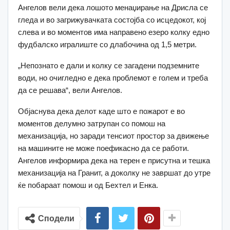
Ангелов вели дека лошото менаџирање на Дрисла се
гледа и во загрижувачката состојба со исцедокот, кој
слева и во моментов има направено езеро колку едно
фудбалско игралиште со длабочина од 1,5 метри.
„Непознато е дали и колку се загадени подземните
води, но очигледно е дека проблемот е голем и треба
да се решава“, вели Ангелов.
Објаснува дека делот каде што е пожарот е во
моментов делумно затрупан со помош на
механизација, но заради тенсиот простор за движење
на машините не може поефикасно да се работи.
Ангелов информира дека на терен е присутна и тешка
механизација на Гранит, а доколку не завршат до утре
ќе побараат помош и од Бехтел и Енка.
Сподели