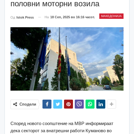
половни моторни возила
МАКЕДОНИЈА
На
18 Сеп, 2025 во 16:16 часот.
Од
Istok Press
Сподели
Според новото соопштение на МВР информираат
дека секторот за внатрешни работи Куманово во