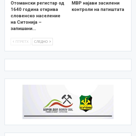
Отомански регистар од
МВР најави засилени
1640 година открива
контроли на патиштата
словенско население
на Ситонија –
запишани…
ПТРЕТХ
СЛЕДНО