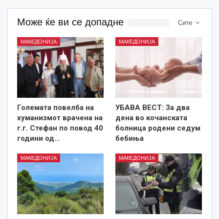
Може ќе ви се допадне
Сите
МАКЕДОНИЈА
МАКЕДОНИЈА
Големата повелба на
УБАВА ВЕСТ: За два
хуманизмот врачена на
дена во кочанската
г.г. Стефан по повод 40
болница родени седум
години од…
бебиња
МАКЕДОНИЈА
МАКЕДОНИЈА