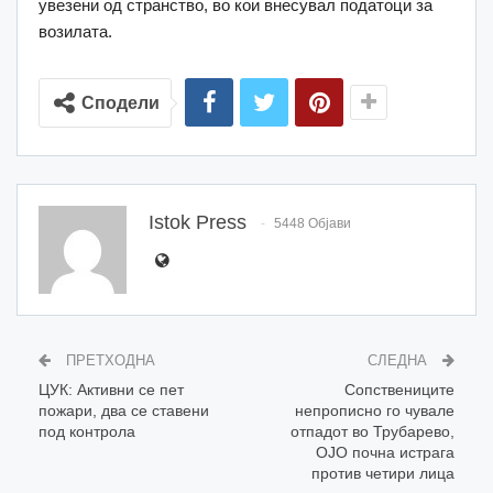
увезени од странство, во кои внесувал податоци за
возилата.
Сподели
Istok Press
5448 Објави
ПРЕТХОДНА
СЛЕДНА
ЦУК: Активни се пет
Сопствениците
пожари, два се ставени
непрописно го чувале
под контрола
отпадот во Трубарево,
ОЈО почна истрага
против четири лица