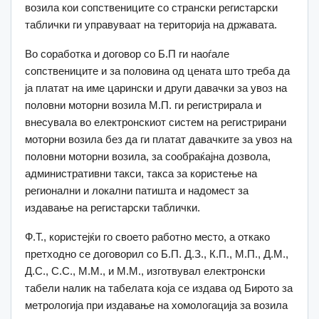
возила кои сопствениците со странски регистарски
таблички ги управуваат на територија на државата.
Во соработка и договор со Б.П ги наоѓале
сопствениците и за половина од цената што треба да
jа платат на име царински и други давачки за увоз на
половни моторни возила М.П. ги регистрирала и
внесувала во електронскиот систем на регистрирани
моторни возила без да ги платат давачките за увоз на
половни моторни возила, за сообраќајна дозвола,
административни такси, такса за користење на
регионални и локални патишта и надомест за
издавање на регистарски таблички.
Ф.Т., користејќи го своето работно место, а откако
претходно се договорил со Б.П. Д.З., К.П., М.П., Д.М.,
Д.С., С.С., М.М., и М.М., изготвувал електронски
табели налик на табелата која се издава од Бирото за
метрологија при издавање на хомологација за возила