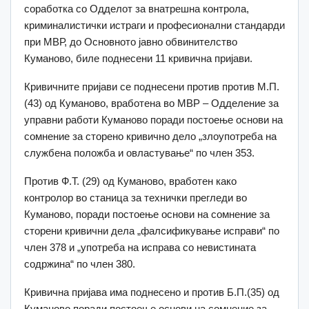
соработка со Одделот за внатрешна контрола,
криминалистички истраги и професионални стандарди
при МВР, до Основното јавно обвинителство
Куманово, биле поднесени 11 кривична пријави.
Кривичните пријави се поднесени против против М.П.
(43) од Куманово, вработена во МВР – Одделение за
управни работи Куманово поради постоење основи на
сомнение за сторено кривично дело „злоупотреба на
службена положба и овластување“ по член 353.
Против Ф.Т. (29) од Куманово, вработен како
контролор во станица за технички прегледи во
Куманово, поради постоење основи на сомнение за
сторени кривични дела „фалсификување исправи“ по
член 378 и „употреба на исправа со невистината
содржина“ по член 380.
Кривична пријава има поднесено и против Б.П.(35) од
Куманово поради постоење основи на сомнение за