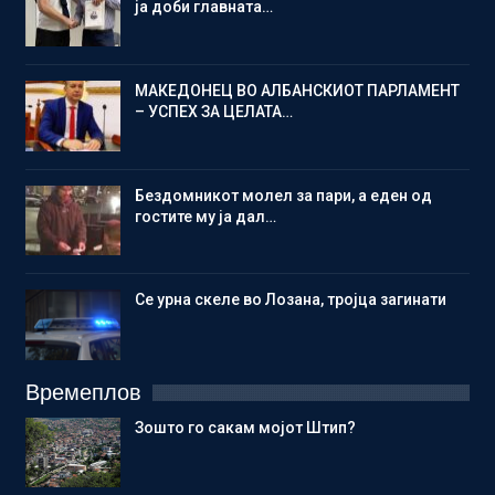
ја доби главната…
МАКЕДОНЕЦ ВО АЛБАНСКИОТ ПАРЛАМЕНТ
– УСПЕХ ЗА ЦЕЛАТА…
Бездомникот молел за пари, а еден од
гостите му ја дал…
Се урна скеле во Лозана, тројца загинати
Времеплов
Зошто го сакам мојот Штип?