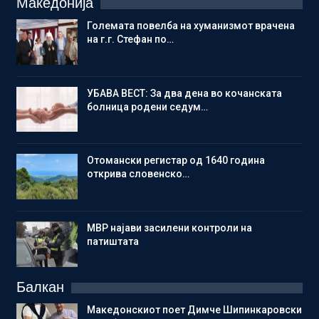
Македонија
Големата повелба на хуманизмот врачена
на г.г. Стефан по…
УБАВА ВЕСТ: За два дена во кочанската
болница родени седум…
Отомански регистар од 1640 година
открива словенско…
МВР најави засилени контроли на
патиштата
Балкан
Македонскиот поет Димче Шипинкаровски