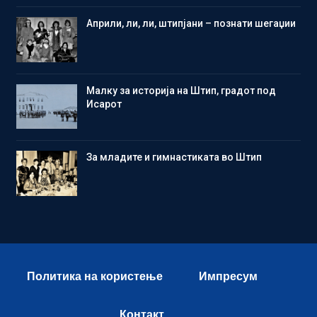
Aприли, ли, ли, штипјани – познати шегаџии
Малку за историја на Штип, градот под
Исарот
Зa младите и гимнастиката во Штип
Политика на користење
Импресум
Контакт