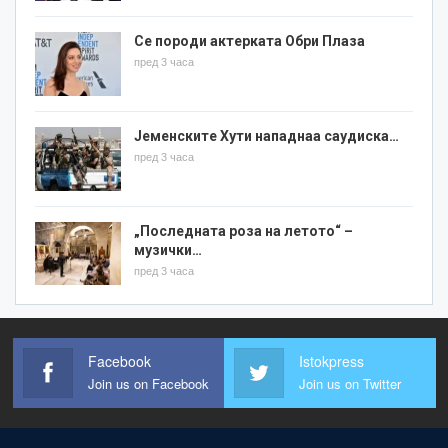
Се породи актерката Обри Плаза
пред 3 часа
Јеменските Хути нападнаа саудиска…
пред 3 часа
„Последната роза на летото“ –
музички…
пред 3 часа
Facebook
Istokpress
Join us on Facebook
Join us on Twitter