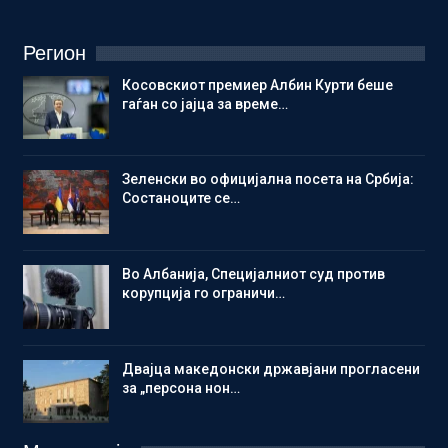
Регион
Косовскиот премиер Албин Курти беше
гаѓан со јајца за време…
Зеленски во официјална посета на Србија:
Состаноците се…
Во Албанија, Специјалниот суд против
корупција го ограничи…
Двајца македонски државјани прогласени
за „персона нон…