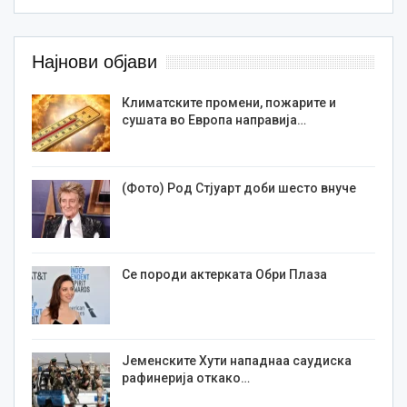
Најнови објави
Климатските промени, пожарите и
сушата во Европа направија…
(Фото) Род Стјуарт доби шесто внуче
Се породи актерката Обри Плаза
Јеменските Хути нападнаа саудиска
рафинерија откако…