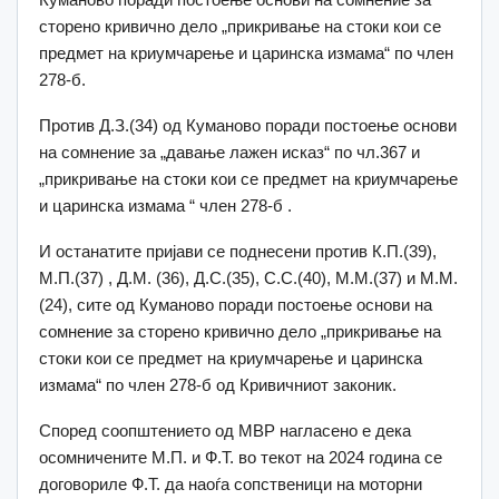
сторено кривично дело „прикривање на стоки кои се
предмет на криумчарење и царинска измама“ по член
278-б.
Против Д.З.(34) од Куманово поради постоење основи
на сомнение за „давање лажен исказ“ по чл.367 и
„прикривање на стоки кои се предмет на криумчарење
и царинска измама “ член 278-б .
И останатите пријави се поднесени против К.П.(39),
М.П.(37) , Д.М. (36), Д.С.(35), С.С.(40), М.М.(37) и М.М.
(24), сите од Куманово поради постоење основи на
сомнение за сторено кривично дело „прикривање на
стоки кои се предмет на криумчарење и царинска
измама“ по член 278-б од Кривичниот законик.
Според соопштението од МВР нагласено е дека
осомничените М.П. и Ф.Т. во текот на 2024 година се
договориле Ф.Т. да наоѓа сопственици на моторни