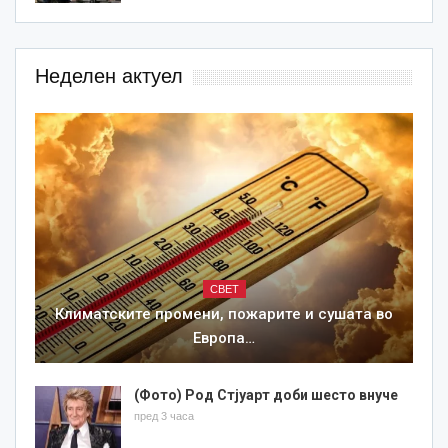
Неделен актуел
СВЕТ
Климатските промени, пожарите и сушата во
Европа…
(Фото) Род Стјуарт доби шесто внуче
пред 3 часа