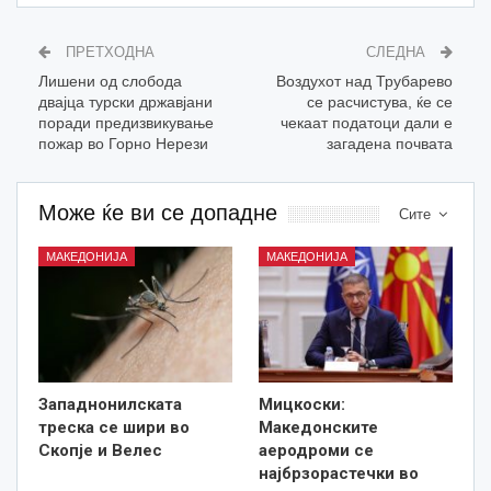
ПРЕТХОДНА
СЛЕДНА
Лишени од слобода
Воздухот над Трубарево
двајца турски државјани
се расчистува, ќе се
поради предизвикување
чекаат податоци дали е
пожар во Горно Нерези
загадена почвата
Може ќе ви се допадне
Сите
МАКЕДОНИЈА
МАКЕДОНИЈА
Западнонилската
Мицкоски:
треска се шири во
Македонските
Скопје и Велес
аеродроми се
најбрзорастечки во