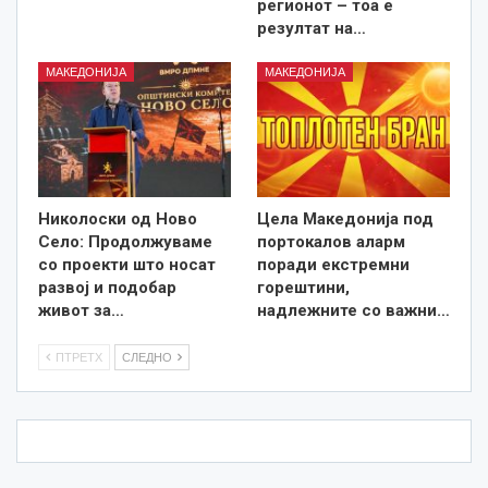
регионот – тоа е
резултат на…
МАКЕДОНИЈА
МАКЕДОНИЈА
Николоски од Ново
Цела Македонија под
Село: Продолжуваме
портокалов аларм
со проекти што носат
поради екстремни
развој и подобар
горештини,
живот за…
надлежните со важни…
ПТРЕТХ
СЛЕДНО