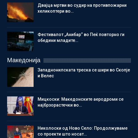
Двајца мртви во судир на противпожарни
хеликоптери во…
Фестивалот „Анибар“ во Пеќ повторно ги
обедини младите…
Македонија
Западнонилската треска се шири во Скопје
и Велес
Мицкоски: Македонските аеродроми се
најбрзорастечки во…
Николоски од Ново Село: Продолжуваме
со проекти што носат…