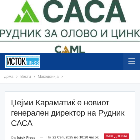
Дома
Вести
Македонија
Џејми Караматиќ е новиот
генерален директор на Рудник
САСА
МАКЕДОНИЈА
На
22 Сеп, 2025 во 10:28 часот.
Од
Istok Press