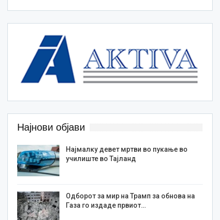
Најнови објави
Најмалку девет мртви во пукање во
училиште во Тајланд
Одборот за мир на Трамп за обнова на
Газа го издаде првиот…