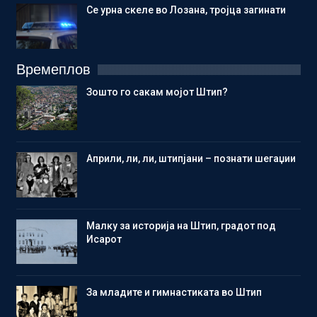
Се урна скеле во Лозана, тројца загинати
Времеплов
Зошто го сакам мојот Штип?
Aприли, ли, ли, штипјани – познати шегаџии
Малку за историја на Штип, градот под
Исарот
Зa младите и гимнастиката во Штип