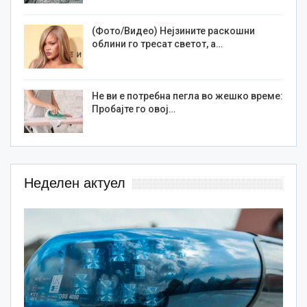
(Фото/Видео) Нејзините раскошни
облини го тресат светот, а…
Не ви е потребна пегла во жешко време:
Пробајте го овој…
Неделен актуел