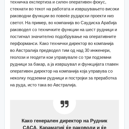
техничка експертиза и силен оперативен фокус,
стекнати во текот на работата и извршувањето високи
раководни функции во повеќе рударски проекти низ
светот. На пример, во компанија во Саудиска Арабија
раководел со техничките функции на шест рудници и
постигнал значително подобрување на оперативните
перформанси. Како технички директор во компанија
во Австралија предводел тим од над 30 инженери,
геолози и геодети кои управувале со три подземни
рудници за бакар, а ја извршувал и функцијата главен
оперативен директор на компанија која управува со
неколку подземни рудници и постројки за преработка
на руда, исто така во Австралија.
Како генерален директор на Рудник
САСА, Караматиќ ќе раководи и ќе