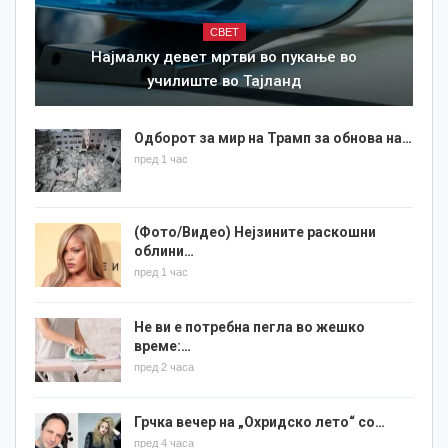
СВЕТ
Најмалку девет мртви во пукање во
училиште во Тајланд
Одборот за мир на Трамп за обнова на…
пред 1 час
(Фото/Видео) Нејзините раскошни
облини…
пред 1 час
Не ви е потребна пегла во жешко
време:…
пред 2 часа
Грчка вечер на „Охридско лето“ со…
пред 4 часа