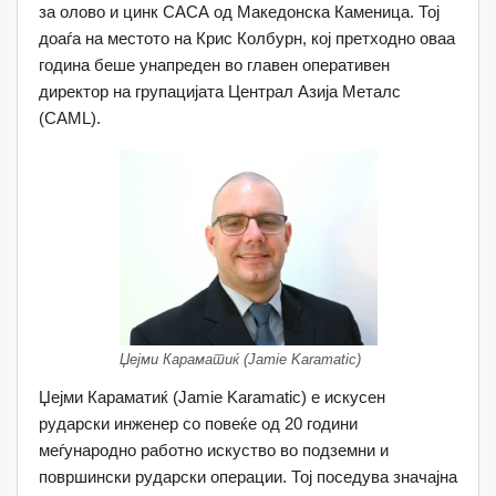
за олово и цинк САСА од Македонска Каменица. Тој
доаѓа на местото на Крис Колбурн, кој претходно оваа
година беше унапреден во главен оперативен
директор на групацијата Централ Азија Металс
(CAML).
Џејми Караматиќ (Jamie Karamatic)
Џејми Караматиќ (Jamie Karamatic) е искусен
рударски инженер со повеќе од 20 години
меѓународно работно искуство во подземни и
површински рударски операции. Тој поседува значајна