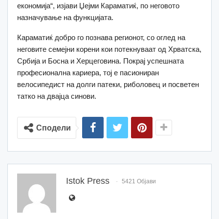
економија“, изјави Џејми Караматиќ, по неговото
назначување на функцијата.
Караматиќ добро го познава регионот, со оглед на
неговите семејни корени кои потекнуваат од Хрватска,
Србија и Босна и Херцеговина. Пoкрај успешната
професионална кариера, тој е пасиониран
велосипедист на долги патеки, риболовец и посветен
татко на двајца синови.
Сподели
Istok Press
5421 Објави