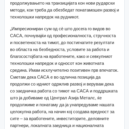
продолжувањето на транзицијата кон нови рударски
методи, кои треба да обезбедат понатамошен развој и
технолошки напредок на рудникот.
„Импресиониран сум од сè што досега го видов во
САСА, почнувајќи од професионалноста, стручноста
и посветеноста на тимот, до постигнатите резултати
во областа на безбедноста, условите за работа и
благосостојбата на вработените, како и севкупниот
технолошки напредок и односот кон животната
средина. Имам исклучително позитивен прв впечаток.
Сметам дека САСА е во одлична позиција да
продолжи со идниот одржлив развој и верувам дека
со заедничка работа со тимот на САСА и поддршката
што ја добиваме од Централ Азија Металс, ќе
продолжиме и понатаму да ја унапредуваме нашата
целокупна работа, на начин кој создава вредност за
сите – за вработените, инвеститорите, деловните
партнери, локалната заедница и националната