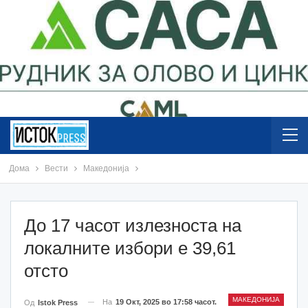
Дома
Вести
Македонија
До 17 часот излезноста на
локалните избори е 39,61
отсто
МАКЕДОНИЈА
На
19 Окт, 2025 во 17:58 часот.
Од
Istok Press