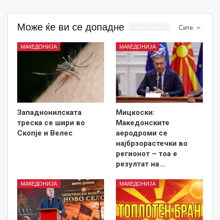
Може ќе ви се допадне
Сите
МАКЕДОНИЈА
МАКЕДОНИЈА
Западнонилската
Мицкоски:
треска се шири во
Македонските
Скопје и Велес
аеродроми се
најбрзорастечки во
регионот – тоа е
резултат на…
МАКЕДОНИЈА
МАКЕДОНИЈА