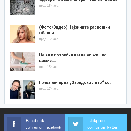
пред 15 часа
(Фото/Видео) Нејзините раскошни
облини…
пред 15 часа
Не ви е потребна пегла во жешко
време:…
пред 15 часа
Грчка вечер на „Охридско лето“ со…
пред 17 часа
Facebook
Istokpress
Join us on Facebook
Join us on Twitter