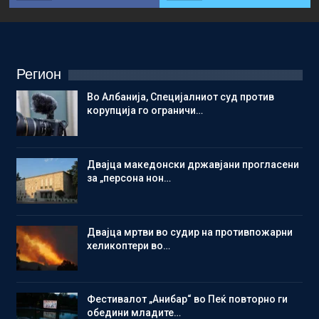
Регион
Во Албанија, Специјалниот суд против
корупција го ограничи…
Двајца македонски државјани прогласени
за „персона нон…
Двајца мртви во судир на противпожарни
хеликоптери во…
Фестивалот „Анибар“ во Пеќ повторно ги
обедини младите…