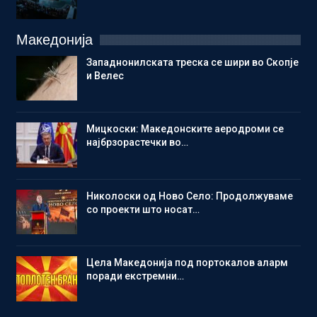
Македонија
Западнонилската треска се шири во Скопје
и Велес
Мицкоски: Македонските аеродроми се
најбрзорастечки во…
Николоски од Ново Село: Продолжуваме
со проекти што носат…
Цела Македонија под портокалов аларм
поради екстремни…