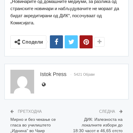
„Новинарите од домашните медиуми, за разлика од
странските новинари и набљудувачите не мораат да
бидат акредитирани од ДИК“, посочуваат од
Комисијата.
Сподели
Istok Press
5421 Објави
ПРЕТХОДНА
СЛЕДНА
Мирно и без чекање се
ДИК: Излезноста на
гласа во училиштето
локалните избори до
„Иднина“ во Чаир
18:30 часот е 46,65 отсто