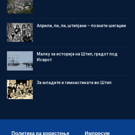
Aприли, ли, ли, штипјани – познати шегаџии
Малку за историја на Штип, градот под
Исарот
Зa младите и гимнастиката во Штип
Политика на користење
Импресум