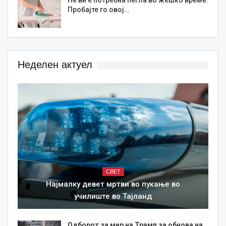
Не ви е потребна пегла во жешко време:
Пробајте го овој…
Неделен актуел
СВЕТ
Најмалку девет мртви во пукање во
училиште во Тајланд
Одборот за мир на Трамп за обнова на…