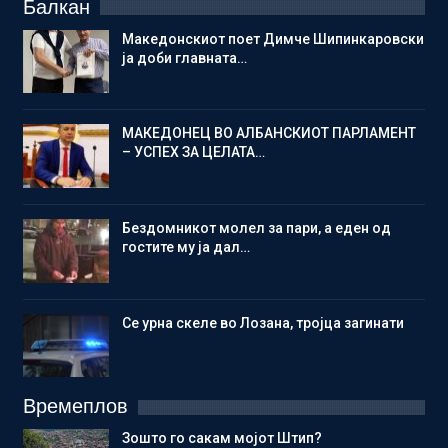
Балкан
Македонскиот поет Димче Шипинкаровски
ја доби главната…
МАКЕДОНЕЦ ВО АЛБАНСКИОТ ПАРЛАМЕНТ
– УСПЕХ ЗА ЦЕЛАТА…
Бездомникот молел за пари, а еден од
гостите му ја дал…
Се урна скеле во Лозана, тројца загинати
Времеплов
Зошто го сакам мојот Штип?