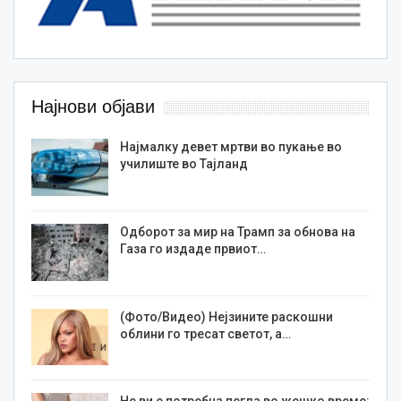
Најнови објави
Најмалку девет мртви во пукање во
училиште во Тајланд
Одборот за мир на Трамп за обнова на
Газа го издаде првиот…
(Фото/Видео) Нејзините раскошни
облини го тресат светот, а…