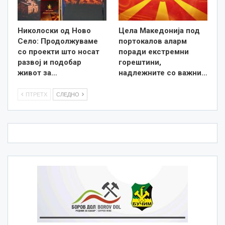
Николоски од Ново
Цела Македонија под
Село: Продолжуваме
портокалов аларм
со проекти што носат
поради екстремни
развој и подобар
горештини,
живот за…
надлежните со важни…
ПТРЕТХ
СЛЕДНО