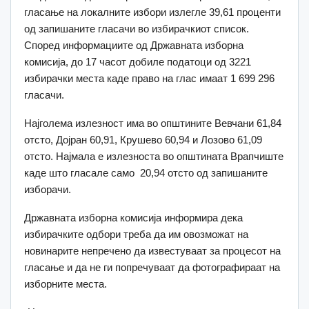
гласање на локалните избори излегле 39,61 проценти
од запишаните гласачи во избирачкиот список.
Според информациите од Државната изборна
комисија, до 17 часот добиле податоци од 3221
избирачки места каде право на глас имаат 1 699 296
гласачи.
Најголема излезност има во општините Вевчани 61,84
отсто, Дојран 60,91, Крушево 60,94 и Лозово 61,09
отсто. Најмала е излезноста во општината Врапчиште
каде што гласале само 20,94 отсто од запишаните
изборачи.
Државната изборна комисија информира дека
избирачките одбори треба да им овозможат на
новинарите непречено да известуваат за процесот на
гласање и да не ги попречуваат да фотографираат на
изборните места.