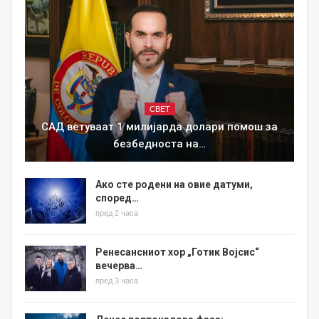
СВЕТ
САД ветуваат 1 милијарда долари помош за
безбедноста на…
Ако сте родени на овие датуми,
според…
пред 2 часа
Ренесансниот хор „Готик Војсис“
вечерва…
пред 3 часа