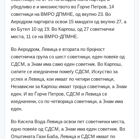
убедливо е и мнозинството во Ѓорче Петров, 14
советници на ВМРО ДПМНЕ, од вкупно 23. Во
Аеродром партијата освои 15 мандати од вкупно 27, а
во Бутел 10 од 19. Во Карпош, од 27 советнички
места, 11 се на ВМРО-ДПМНЕ.
Во Аеродром, Левица е втората по бројност
советничка група со шест советници, еден повеќе од
СДСМ, а Знам има само еден советник. Во Карпош,
силите се изедначени помеѓу СДСМ, Искуство за
успех и Левица, кои имаат по четири советници,
Независни за Карпош имаат тројца советници, а Знам
еден. И во Ѓорче Петров, СДСМ и Левица се
изедначени, со по четворица советници, а Знам има
еден.
Во Кисела Вода Левица освои пет советнички места,
едно повеќе од СДСМ, а Знам има еден советник. Во
Општината Гази Баба, Левица и СДСМ имаат по