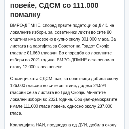
повеќе, СДСМ со 111.000
помалку
ВМРО-ДПМНЕ, според првите податоци од ДИК, на
локалните избори, за советнички листи во сите 80
општини има освоено вкупно околу 301.000 гласа. За
листата на партијата за Советот на Градот Скопје
гласале 81.669 гласачи. Во споредба со локалните
избори во 2021 година, ВМРО-ДПМНЕ сега освоила
околу 12.000 гласа повеќе.
Опозициската СДСМ, пак, за советници добила околу
126.000 гласови во сите општини, додека 24.594
гласови се за листата во Град Скопје. Минатите
локални избори во 2021 година, Социјал-демократите
имале 111.000 гласа повеќе, односно околу 237.000
гласа.
Коалицијата НАИ, предводена од ДУИ, добила околу