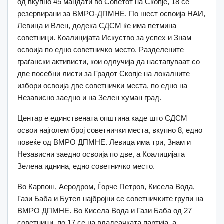
од вкупно 45 мандати во Советот на Скопје, 18 се
резервирани за ВМРО-ДПМНЕ. По шест освоија НАИ,
Левица и Влен, додека СДСМ ќе има петмина
советници. Коалицијата Искуство за успех и Знам
освоија по едно советничко место. Разделените
граѓански активисти, кои одлучија да настапуваат со
две посебни листи за Градот Скопје на локалните
избори освоија две советнички места, по едно на
Независно заедно и на Зелен хуман град.
Центар е единствената општина каде што СДСМ
освои најголем број советнички места, вкупно 8, едно
повеќе од ВМРО ДПМНЕ. Левица има три, Знам и
Независни заедно освоија по две, а Коалицијата
Зелена иднина, едно советничко место.
Во Карпош, Аеродром, Ѓорче Петров, Кисела Вода,
Гази Баба и Бутел најбројни се советничките групи на
ВМРО ДПМНЕ. Во Кисела Вода и Гази Баба од 27
советници, по 17 се на владеачката партија, а