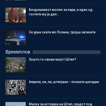
Бездомникот молел за пари, а еден од
гостите му ја дал…
Се урна скеле во Лозана, тројца загинати
Времеплов
Зошто го сакам мојот Штип?
Aприли, ли, ли, штипјани – познати шегаџии
Малку за историја на Штип, градот под