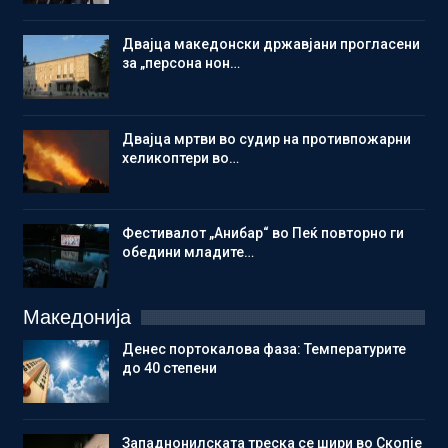
Двајца македонски државјани прогласени
за „персона нон…
Двајца мртви во судир на противпожарни
хеликоптери во…
Фестивалот „Анибар“ во Пеќ повторно ги
обедини младите…
Македонија
Денес портокалова фаза: Температурите
до 40 степени
Западнонилската треска се шири во Скопје