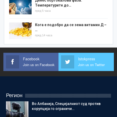
Денес портокалова фаза:
Температурите до…
пред 5 часа
Кога е подобро да се зема витамин Д –
…
пред 14 часа
Facebook
Istokpress
Join us on Facebook
Join us on Twitter
Регион
Во Албанија, Специјалниот суд против
корупција го ограничи…