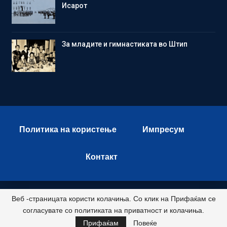
Исарот
Зa младите и гимнастиката во Штип
Политика на користење
Импресум
Контакт
Веб -страницата користи колачиња. Со клик на Прифаќам се
© 2026 - Istok Press. All Rights Reserved.
согласувате со политиката на приватност и колачиња.
Развиено и хостирано од
Прифаќам
Повеќе