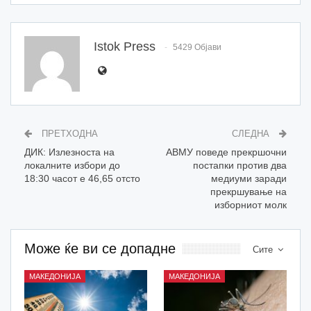
Istok Press
5429 Објави
ПРЕТХОДНА
СЛЕДНА
ДИК: Излезноста на
АВМУ поведе прекршочни
локалните избори до
постапки против два
18:30 часот е 46,65 отсто
медиуми заради
прекршување на
изборниот молк
Може ќе ви се допадне
Сите
МАКЕДОНИЈА
МАКЕДОНИЈА