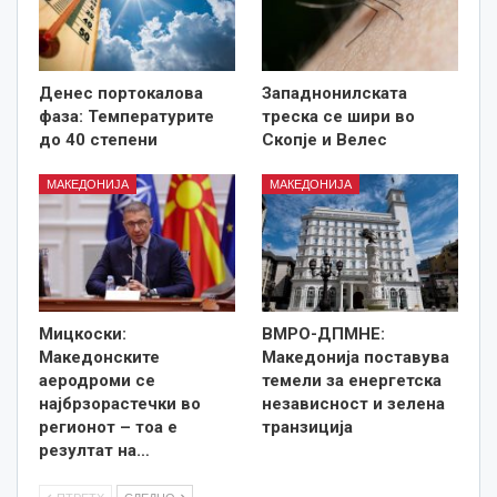
Денес портокалова
Западнонилската
фаза: Температурите
треска се шири во
до 40 степени
Скопје и Велес
МАКЕДОНИЈА
МАКЕДОНИЈА
Мицкоски:
ВМРО-ДПМНЕ:
Македонските
Македонија поставува
аеродроми се
темели за енергетска
најбрзорастечки во
независност и зелена
регионот – тоа е
транзиција
резултат на…