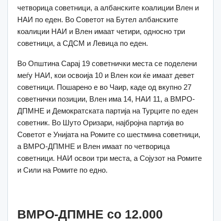
четворица советници, а албанските коалиции Влен и
НАИ по еден. Во Советот на Бутел албанските
коалиции НАИ и Влен имаат четири, односно три
советници, а СДСМ и Левица по еден.
Во Општина Сарај 19 советнички места се поделени
меѓу НАИ, кои освоија 10 и Влен кои ќе имаат девет
советници. Пошарено е во Чаир, каде од вкупно 27
советнички позиции, Влен има 14, НАИ 11, а ВМРО-
ДПМНЕ и Демократската партија на Турците по еден
советник. Во Шуто Оризари, најбројна партија во
Советот е Унијата на Ромите со шестмина советници,
а ВМРО-ДПМНЕ и Влен имаат по четворица
советници. НАИ освои три места, а Сојузот на Ромите
и Сили на Ромите по едно.
ВМРО-ДПМНЕ со 12.000