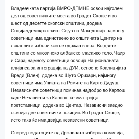
Владеачката партија ВМРО-ДПМНЕ освои најголем
дел од советничките места во Градот Скопје и во
шест од десетте скопски општини, додека
Социјалдемократскиот Сојуз на Македонија најмногу
советници има единствено во општината Центар на
локалните избори кои се одржаа вчера. Во двете
општини со мнозинско албанско гласачко тело, Чаир
и Сарај најмногу советници освоија Националната
алијанса за интеграција на ДУИ, осносно Коалицијата
Вреди (Влен), додека во Шуто Оризари, најмногу
советници има Унијата на Ромите на Курто Дудуш.
Независните советници поминаа најдобро во Карпош,
каде Независни за Карпош ќе има тројца
претставници, додека во Центар, Независни заедно
освоија две советнички позиции. Во Градот Скопје,
исто така ќе има двајца независни советници.
Според податоците од Државната изборна комисија,