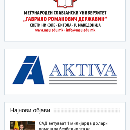
Најнови објави
САД ветуваат 1 милијарда долари
помош за безбедноста на…