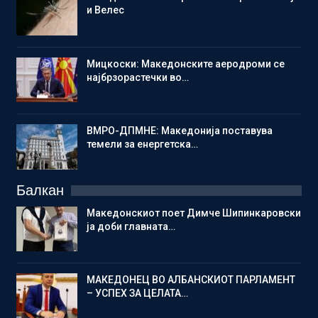
и Велес
Мицкоски: Македонските аеродроми се
најбрзорастечки во…
ВМРО-ДПМНЕ: Македонија поставува
темели за енергетска…
Балкан
Македонскиот поет Димче Шипинкаровски
ја доби главната…
МАКЕДОНЕЦ ВО АЛБАНСКИОТ ПАРЛАМЕНТ
– УСПЕХ ЗА ЦЕЛАТА…