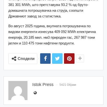
381 301 МWh, што претставува 93.2 % од бруто-
домашната потрошувачка на струја, соопшти
Државниот завод за статистика.
Во август 2025 година, вкупната потрошувачка по
видови енергенти изнесува 409 092 МWh електрична
енергија, 20.185 мил. нм3 природен гас, 267 987 тони
јаглен и 110 475 тони нафтени продукти.
Сподели
Istok Press
5421 Објави