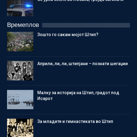
Времеплов
Зошто го сакам мојот Штип?
Aприли, ли, ли, штипјани – познати шегаџии
Малку за историја на Штип, градот под
Исарот
Зa младите и гимнастиката во Штип