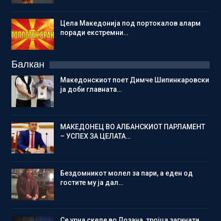
Цела Македонија под портокалов аларм
поради екстремни…
Балкан
Македонскиот поет Димче Шипинкаровски
ја доби главната…
МАКЕДОНЕЦ ВО АЛБАНСКИОТ ПАРЛАМЕНТ
– УСПЕХ ЗА ЦЕЛАТА…
Бездомникот молел за пари, а еден од
гостите му ја дал…
Се урна скеле во Лозана, тројца загинати