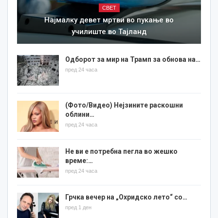
СВЕТ
Најмалку девет мртви во пукање во
училиште во Тајланд
Одборот за мир на Трамп за обнова на…
пред 24 часа
(Фото/Видео) Нејзините раскошни
облини…
пред 24 часа
Не ви е потребна пегла во жешко
време:…
пред 24 часа
Грчка вечер на „Охридско лето“ со…
пред 1 ден