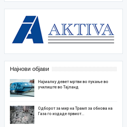
Најнови објави
Најмалку девет мртви во пукање во
училиште во Тајланд
Одборот за мир на Трамп за обнова на
Газа го издаде првиот…