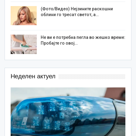
(Фото/Видео) Нејзините раскошни
облини го тресат светот, а…
Не ви е потребна пегла во жешко време:
Пробајте го овој…
Неделен актуел