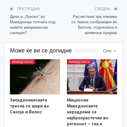
ПРЕТХОДНА
СЛЕДНА
Дали и „Лукоил“ во
Расчистени три измами
Македонија потпаѓа под
со лажни сообраќајки во
новите американски
Битола, поднесена е
санкции?
кривична пријава
Може ќе ви се допадне
Сите
МАКЕДОНИЈА
МАКЕДОНИЈА
Западнонилската
Мицкоски:
треска се шири во
Македонските
Скопје и Велес
аеродроми се
најбрзорастечки во
регионот – тоа е