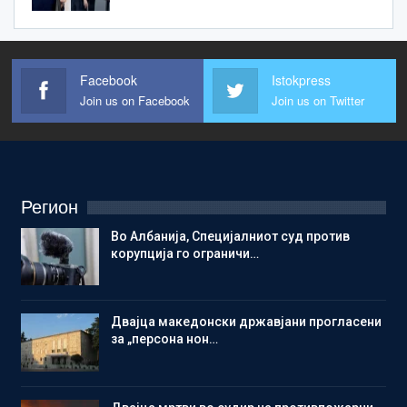
Facebook
Istokpress
Join us on Facebook
Join us on Twitter
Регион
Во Албанија, Специјалниот суд против
корупција го ограничи…
Двајца македонски државјани прогласени
за „персона нон…