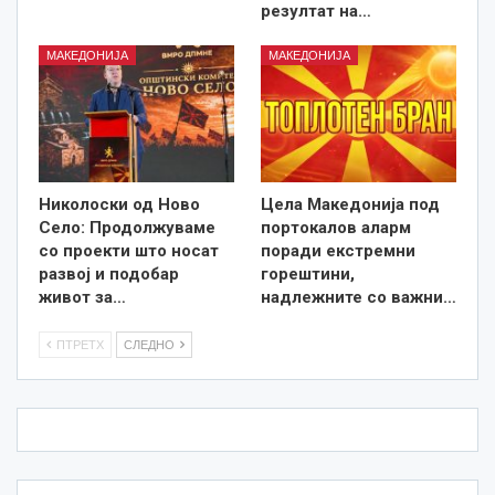
резултат на…
МАКЕДОНИЈА
МАКЕДОНИЈА
Николоски од Ново
Цела Македонија под
Село: Продолжуваме
портокалов аларм
со проекти што носат
поради екстремни
развој и подобар
горештини,
живот за…
надлежните со важни…
ПТРЕТХ
СЛЕДНО