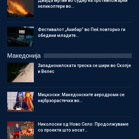
Двајца мртви во судир на противпожарни
хеликоптери во…
Фестивалот „Анибар“ во Пеќ повторно ги
обедини младите…
Македонија
Западнонилската треска се шири во Скопје
и Велес
Мицкоски: Македонските аеродроми се
најбрзорастечки во…
Николоски од Ново Село: Продолжуваме
со проекти што носат…