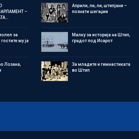
О
Aприли, ли, ли, штипјани –
ПАРЛАМЕНТ –
познати шегаџии
АТА…
молел за
Малку за историја на Штип,
 гостите му ја
градот под Исарот
во Лозана,
Зa младите и гимнастиката
и
во Штип