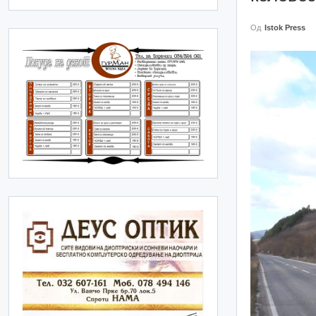
Од
Istok Press