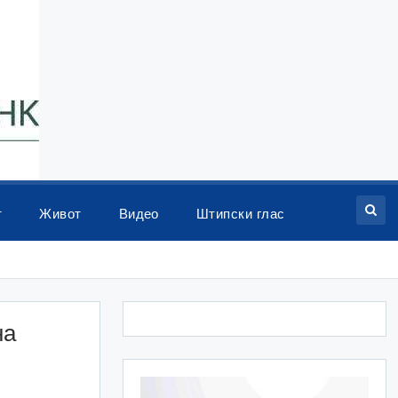
т
Живот
Видео
Штипски глас
на