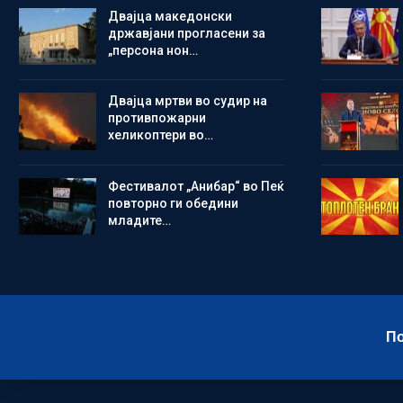
Двајца македонски
државјани прогласени за
„персона нон…
Двајца мртви во судир на
противпожарни
хеликоптери во…
Фестивалот „Анибар“ во Пеќ
повторно ги обедини
младите…
По