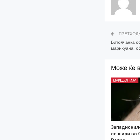
ПРЕТХОД
Битолчанка о
марихуана, о
Може ќе 
МАКЕДОНИЈА
Западнонил
се шири во 