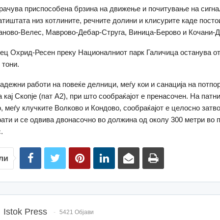
чува приспособена брзина на движење и почитување на сигнал
атиштата низ котлините, речните долини и клисурите каде посто
аново-Велес, Маврово-Дебар-Струга, Виница-Берово и Кочани-Д
ец Охрид-Ресен преку Националниот парк Галичица останува от
 тони.
градежни работи на повеќе делници, меѓу кои и санација на потпо
 кај Скопје (пат А2), при што сообраќајот е пренасочен. На патн
, меѓу клучките Волково и Кондово, сообраќајот е целосно затв
ати и се одвива двонасочно во должина од околу 300 метри во 
.
ли
Istok Press
5421 Објави