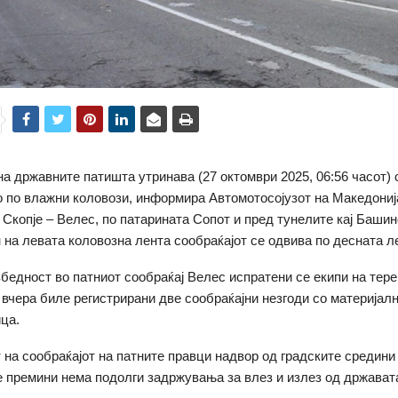
на државните патишта утринава (27 октомври 2025, 06:56 часот) 
о по влажни коловози, информира Автомотосојузот на Македони
 Скопје – Велес, по патарината Сопот и пред тунелите кај Башин
 на левата коловозна лента сообраќајот се одвива по десната л
бедност во патниот сообраќај Велес испратени се екипи на терен
 вчера биле регистрирани две сообраќајни незгоди со материјалн
ца.
 на сообраќајот на патните правци надвор од градските средини 
е премини нема подолги задржувања за влез и излез од држават