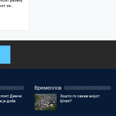
осат развој
вот за…
Времеплов
 поет Димче
Зошто го сакам мојот
 ја доби
Штип?