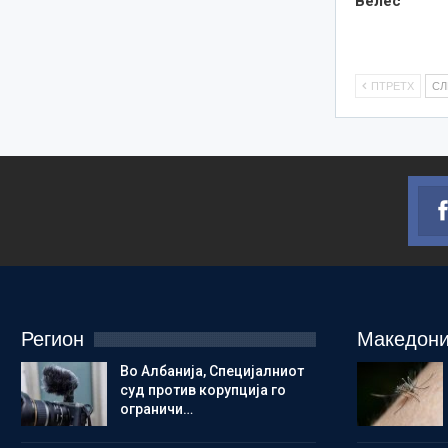
Велес
ПТРЕТХ
С
Регион
Македони
Во Албанија, Специјалниот
суд против корупција го
ограничи…