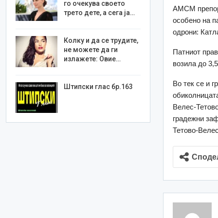
го очекува своето
АМСМ препора
трето дете, а сега ја…
особено на п
одрони: Катл
Колку и да се трудите,
не можете да ги
Патниот прав
излажете: Овие…
возила до 3,5
Во тек се и 
Штипски глас бр.163
обиколницата
Велес-Тетово
градежни заф
Тетово-Велес
Споде