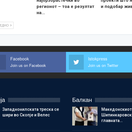
најбрзорастечки во
проекти што н
регионот – тоа е резултат
и подобар жи
на…
ЛЕДНО
Facebook
Istokpress
Join us on Facebook
Join us on Twitter
ја
Балкан
Западнонилската треска се
Македонскиот
шири во Скопје и Велес
Шипинкаровски
главната…