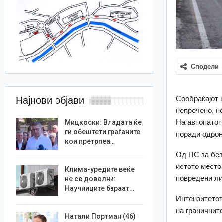
Сподели
Сообраќајот 
Најнови објави
непречено, н
На автопатот
Мицкоски: Владата ќе
ги обештети граѓаните
поради одрон
кои претрпеа…
Од ПС за без
истото место
Клима-уредите веќе
повредени ли
не се доволни:
Научниците бараат…
Интензитетот
на граничнит
Натали Портман (46)