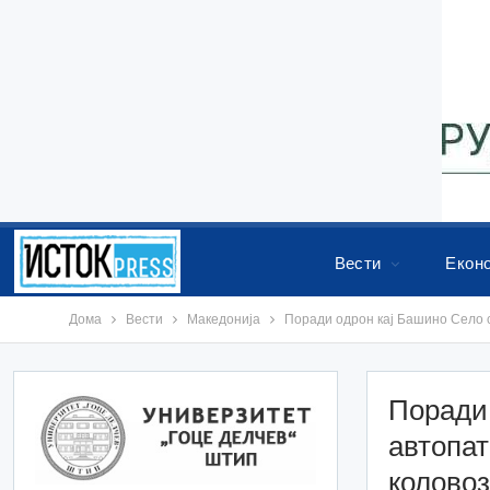
Вести
Екон
Дома
Вести
Македонија
Поради одрон кај Башино Село с
Поради 
автопат
коловоз