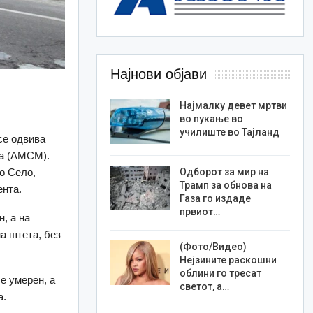
Најнови објави
Најмалку девет мртви
во пукање во
училиште во Тајланд
се одвива
ја (АМСМ).
о Село,
Одборот за мир на
Трамп за обнова на
ента.
Газа го издаде
првиот…
, а на
а штета, без
(Фото/Видео)
Нејзините раскошни
облини го тресат
е умерен, а
светот, а…
а.