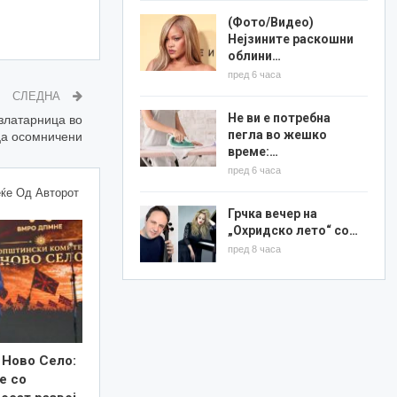
(Фото/Видео)
Нејзините раскошни
облини…
пред 6 часа
СЛЕДНА
Не ви е потребна
 златарница во
пегла во жешко
ца осомничени
време:…
пред 6 часа
ќе Од Авторот
Грчка вечер на
„Охридско лето“ со…
пред 8 часа
 Ново Село:
е со