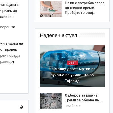
Не ви е потребна пегла
изацијата,
во жешко време:
и ризик од
Пробајте го овој…
елчево.
ворен за
Неделен актуел
рни ѕидови на
иот правец
орен поради
правецот
СВЕТ
Најмалку девет мртви во
пукање во училиште во
Тајланд
Одборот за мир на
Трамп за обнова на…
пред 6 часа