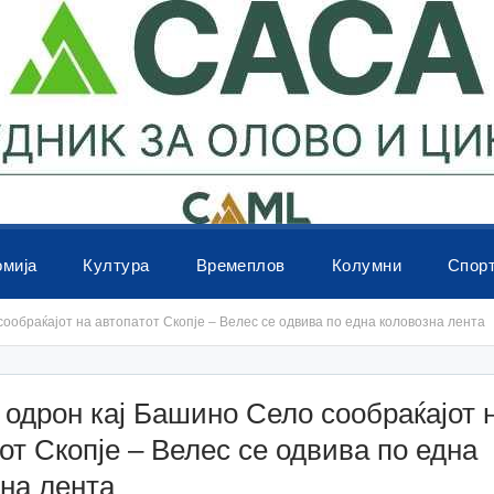
омија
Култура
Времеплов
Колумни
Спор
ообраќајот на автопатот Скопје – Велес се одвива по една коловозна лента
одрон кај Башино Село сообраќајот 
от Скопје – Велес се одвива по една
на лента