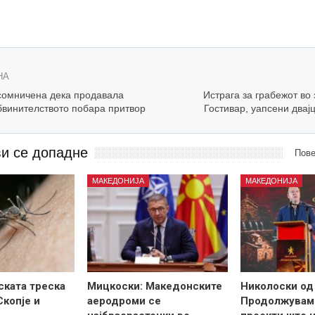
НА
сомничена дека продавала
Истрага за грабежот во
бвинителството побара притвор
Гостивар, уапсени двај
ви се допадне
Пове
МАКЕДОНИЈА
МАКЕДОНИЈА
ската треска
Мицкоски: Македонските
Николоски од
Скопје и
аеродроми се
Продолжувам