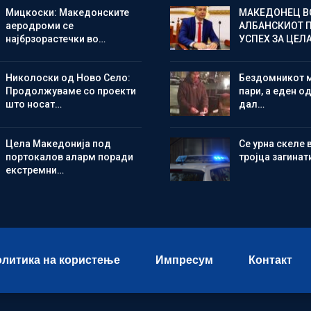
Мицкоски: Македонските
МАКЕДОНЕЦ В
аеродроми се
АЛБАНСКИОТ 
најбрзорастечки во…
УСПЕХ ЗА ЦЕЛ
Николоски од Ново Село:
Бездомникот 
Продолжуваме со проекти
пари, а еден од
што носат…
дал…
Цела Македонија под
Се урна скеле 
портокалов аларм поради
тројца загинат
екстремни…
литика на користење
Импресум
Контакт