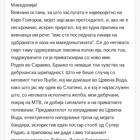
Македонија!
Вевчани остана, за што заслугата е најверојатно на
Киро Глигоров, мојот најсакан претседател, и, ако не е
нескромнио, искрен пријател, кој во една прилика на
вевчанци им рече: “вие сте последната линија на
одбраната и оаза на македонштината”. Се до неговата
смрт таму одржуваеше ликовна колон ија, после тоа,
подржувачите си ја приватизираа со ново име.
Роден во Сараево, Бранко го немаше тоа чувство на
дебрчанска шрипадност. Што не беше случај со
неговиот татко Љубе, кој ми доаѓаше во Црвена Вода,
како што јас му одев во Слатино, а и кој е најзаслужен
што, со неговата исполнета желба, мои дебрчани,
покрај на МТВ, ги добија сигналите и на приватните
телевизии. Предавателот го изградивме во Црвена
Вода, електричното напојување тргна од мојата
бандера, искористив еден постар столб од Супер
Радио, а припомош ми даде само тогашниот
градоначалник на Дебрца, Љупчо Којчиноски.