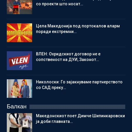
со проекти што носат…
Цела Македонија под портокалов аларм
поради екстремни…
ВЛЕН: Охридскиот договор не е
сопственост на ДУИ, Законот…
Николоски: Го зајакнуваме партнерството
со САД преку…
Балкан
Македонскиот поет Димче Шипинкаровски
ја доби главната…