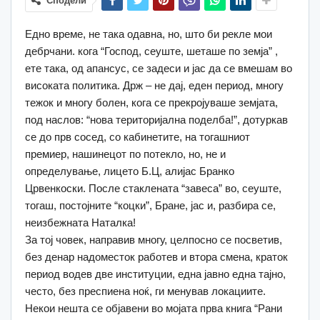
Сподели
Едно време, не така одавна, но, што би рекле мои
дебрчани. кога “Господ, сеуште, шеташе по земја” ,
ете така, од апансус, се задеси и јас да се вмешам во
високата политика. Држ – не дај, еден период, многу
тежок и многу болен, кога се прекројуваше земјата,
под наслов: “нова територијална поделба!”, дотуркав
се до прв сосед, со кабинетите, на тогашниот
премиер, нашинецот по потекло, но, не и
определување, лицето Б.Ц, алијас Бранко
Црвенкоски. После стаклената “завеса” во, сеуште,
тогаш, постојните “коцки”, Бране, јас и, разбира се,
неизбежната Наталка!
За тој човек, направив многу, целпосно се посветив,
без денар надоместок работев и втора смена, краток
период водев две институции, една јавно една тајно,
често, без преспиена ноќ, ги менував локациите.
Некои нешта се објавени во мојата прва книга “Рани