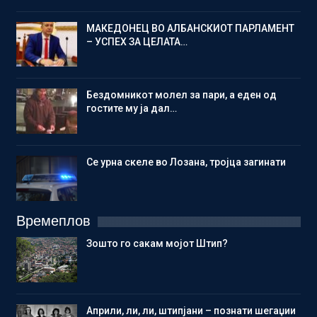
МАКЕДОНЕЦ ВО АЛБАНСКИОТ ПАРЛАМЕНТ
– УСПЕХ ЗА ЦЕЛАТА…
Бездомникот молел за пари, а еден од
гостите му ја дал…
Се урна скеле во Лозана, тројца загинати
Времеплов
Зошто го сакам мојот Штип?
Aприли, ли, ли, штипјани – познати шегаџии