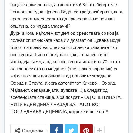
рацете држи лопата, а тие мотика! Зошто би вртеле
поглед кон една Црвена Вода, со троца избирачи, кога
пред носот им се селата од припоената мешеишка
општина, со илјада гласачи!?
Дури и кога, најголемиот дел од средствата со кои ја
полнат општинската каса им доагаат од Црвена Вода.
Било тоа преку најголемиот стопански капацитет во
општината, било шреку патот, кој селание си го
изградија сами, а од кој општината инкасира 70 посто
од концесијата на мајданот (чист чакал варовник) со
кој се послани половината од поновите згради во
Охрид и Струга, а сега автопатпот Кичево – Охрид.
Мајданот, сепарацијата, дупката …ја следат од
вселенската станица, а за поврат – ОД ОПШТИНАТА,
НИТУ ЕДЕН ДЕНАР НАЗАД ЗА ПАТОТ ВО
ПОСЛЕДНАВА ДЕЦЕНИЈА, кој веќе и не е пат!!!
Сподели