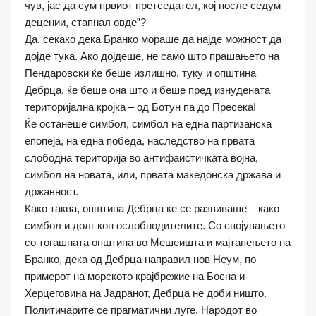
чув, јас да сум првиот претседател, кој после седум
децении, стапнал овде”?
Да, секако дека Бранко мораше да најде можност да
дојде тука. Ако дојдеше, не само што прашањето на
Пендаровски ќе беше излишно, туку и општина
Дебрца, ќе беше она што и беше пред изнудената
територијална кројка – од Ботун па до Пресека!
Ќе останеше симбол, симбол на една партизанска
епопеја, на една победа, наследство на првата
слободна територија во антифаистичката војна,
симбол на новата, или, првата македонска држава и
државност.
Како таква, општина Дебрца ќе се развиваше – како
симбол и долг кон ослобнодителите. Со спојувањето
со тогашната општина во Мешеишта и мајтапењето на
Бранко, дека од Дебрца направил нов Неум, по
примерот на морското крајбрежие на Босна и
Херцеговина на Јадранот, Дебрца не доби ништо.
Политичарите се прагматични луге. Народот во