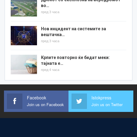
во…
пред 3 часа
Нов инцидент на системите за
вештачка…
пред 3 часа
Крпите повторно ќе бидат меки:
тајната е…
пред 4 часа
Facebook
Istokpress
Join us on Facebook
Join us on Twitter