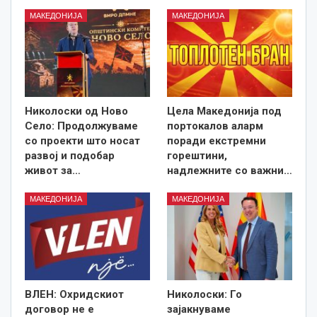
МАКЕДОНИЈА
МАКЕДОНИЈА
Николоски од Ново
Цела Македонија под
Село: Продолжуваме
портокалов аларм
со проекти што носат
поради екстремни
развој и подобар
горештини,
живот за…
надлежните со важни…
МАКЕДОНИЈА
МАКЕДОНИЈА
ВЛЕН: Охридскиот
Николоски: Го
договор не е
зајакнуваме