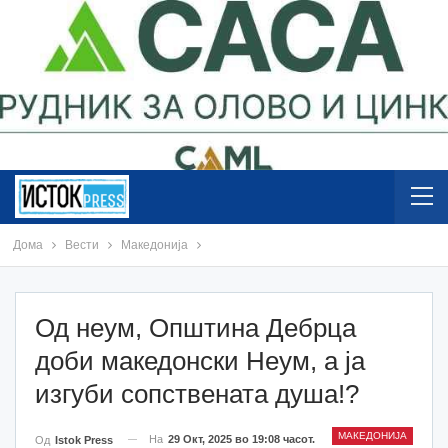
Дома
Вести
Македонија
Од неум, Општина Дебрца
доби македонски Неум, а ја
изгуби сопствената душа!?
МАКЕДОНИЈА
На
29 Окт, 2025 во 19:08 часот.
Од
Istok Press