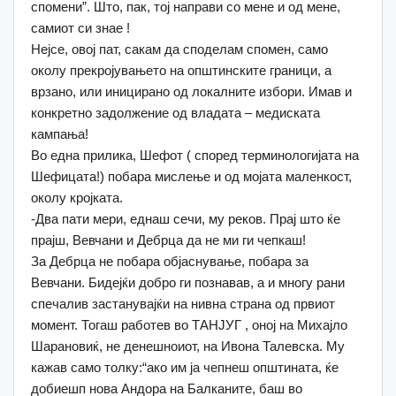
спомени”. Што, пак, тој направи со мене и од мене,
самиот си знае !
Нејсе, овој пат, сакам да споделам спомен, само
околу прекројувањето на општинските граници, а
врзано, или иницирано од локалните избори. Имав и
конкретно задолжение од владата – медиската
кампања!
Во една прилика, Шефот ( според терминологијата на
Шефицата!) побара мислење и од мојата маленкост,
околу кројката.
-Два пати мери, еднаш сечи, му реков. Прај што ќе
прајш, Вевчани и Дебрца да не ми ги чепкаш!
За Дебрца не побара објаснување, побара за
Вевчани. Бидејќи добро ги познавав, а и многу рани
спечалив застанувајќи на нивна страна од првиот
момент. Тогаш работев во ТАНЈУГ , оној на Михајло
Шарановиќ, не денешноиот, на Ивона Талевска. Му
кажав само толку:“ако им ја чепнеш општината, ќе
добиешп нова Андора на Балканите, баш во