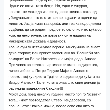
Чудни се патиштата божји. Но, едно е сигурно,
човекот не може да излезе од сопствената кожа, од
убедувањето што го стекнал во најраните години од
животот. Јас ја имав таа среќа, или тешка подоцнежна
судбина, да се родам, пред се во село, но и во куќа со
која, на некој начин, се поврзани сите нишани на
македонската држава и дравност.
Тоа не сум го истакнувал порано. Многумина не знаат
дека вториот, или првиот главен лик во “Волшебн ото
самарче” на Ванчо Николески, е мојот дедо, Ангеле.
Прв човек во селото, партизански кмет, по директен,
личен избор на Петре Пирузе Мајски. Ангеле е
човекот, кој курирчето Трајче го водешпе до куќата на
Владо Малески Тале, истата онаа што овие денови ја
растурија градежните бандити!!!
Мојот дом, пред неколку години, место поп го “освети”
тогашнкиот претседател Стево Пендаровски, со
прашањето: “ како е можно, после сево ова што го