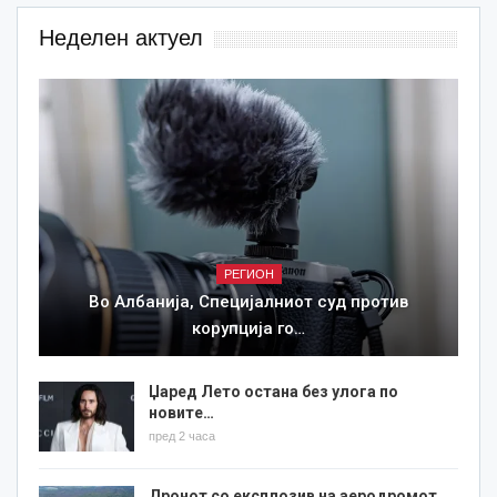
Неделен актуел
РЕГИОН
Во Албанија, Специјалниот суд против
корупција го…
Џаред Лето остана без улога по
новите…
пред 2 часа
Дронот со експлозив на аеродромот