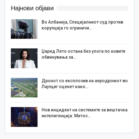
Најнови објави
Во Албанија, Специјалниот суд против
корупција го ограничи…
Џаред Лето остана без улога по новите
обвинувања за…
Дронот со експлозив на аеродромот во
Лајпциг оценет како…
Нов инцидент на системите за вештачка
интелигенција: Митос…