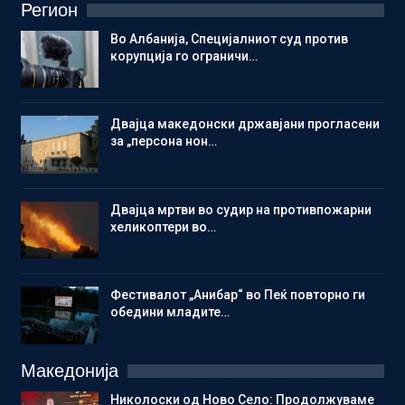
Регион
Во Албанија, Специјалниот суд против
корупција го ограничи…
Двајца македонски државјани прогласени
за „персона нон…
Двајца мртви во судир на противпожарни
хеликоптери во…
Фестивалот „Анибар“ во Пеќ повторно ги
обедини младите…
Македонија
Николоски од Ново Село: Продолжуваме