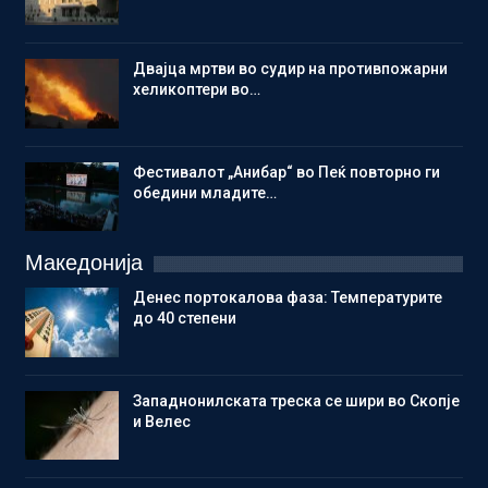
Двајца мртви во судир на противпожарни
хеликоптери во…
Фестивалот „Анибар“ во Пеќ повторно ги
обедини младите…
Македонија
Денес портокалова фаза: Температурите
до 40 степени
Западнонилската треска се шири во Скопје
и Велес