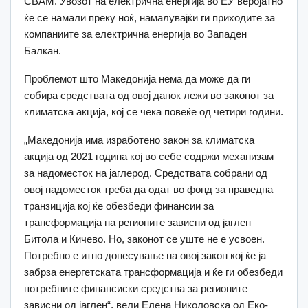
CBAM. Увозот на електрична енергија во ЕУ веројатно
ќе се намали преку ноќ, намалувајќи ги приходите за
компаниите за електрична енергија во Западен
Балкан.
Проблемот што Македонија нема да може да ги
собира средствата од овој данок лежи во законот за
климатска акција, кој се чека повеќе од четири години.
„Македонија има изработено закон за климатска
акција од 2021 година кој во себе содржи механизам
за надоместок на јаглерод. Средствата собрани од
овој надоместок треба да одат во фонд за праведна
транзиција кој ќе обезбеди финансии за
трансформација на регионите зависни од јаглен –
Битола и Кичево. Но, законот се уште не е усвоен.
Потребно е итно донесување на овој закон кој ќе ја
забрза енергетската трансформација и ќе ги обезбеди
потребните финансиски средства за регионите
зависни од јаглен“, вели Елена Николовска од Еко-