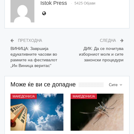
Istok Press
5425 Објави
ПРЕТХОДНА
СЛЕДНА
ВИНИЦА: Завршија
ДИК: Да се почитува
едукативните часови во
изборниот молк и сите
рамките на фестивалот
законски процедури
„Ин Виница веритас“
Може ќе ви се допадне
Сите
МАКЕДОНИЈА
МАКЕДОНИЈА