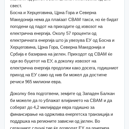
свест.
Босна и Херцеговина, Црна Гора и Северна
Македонија нема да плаќаат CBAM такси, но ќе бидат
погодени од падот на приходите од извозот на
електрична енергија. Околу 57 проценти од
електричната енергија што ја увезува ЕУ од Босна и
Херцеговина, Црна Гора, Северна Македонија и
Србија е базирана на јаглен. Приходот од CBAM ќе
оди во буџетот на ЕУ, а доколку извозот на
електрична енергија продолжи како досега, годишниот
приход на ЕУ само од нив би можел да достигне
речиси 965 милиони евра.
Доколку беа подготвени, земјите од Западен Балкан
би можеле да го ублажат влијанието на CBAM и да
соберат до 4,2 милијарди евра годишно за
финансирање на одржлива енергетска транзиција и
поддршка на регионите зависни од јаглен. Во
сегашниот случај тие ќе дозволат ЕУ да генерира