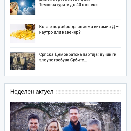
Температурите до 40 степени
Кога е подобро да се зема витамин Д –
наутро или навечер?
Српска Демократска партија: Вучиќ ги
злоупотребува Србите…
Неделен актуел