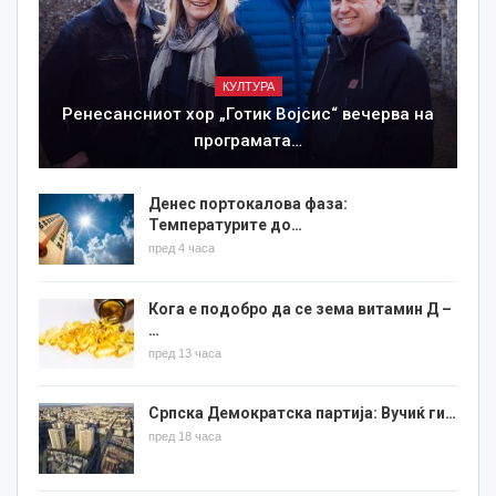
КУЛТУРА
Ренесансниот хор „Готик Војсис“ вечерва на
програмата…
Денес портокалова фаза:
Температурите до…
пред 4 часа
Кога е подобро да се зема витамин Д –
…
пред 13 часа
Српска Демократска партија: Вучиќ ги…
пред 18 часа