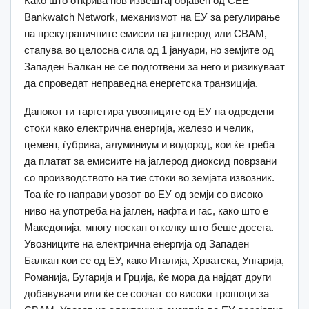
Како што открива нов извештај објавен од CEE
Bankwatch Network, механизмот на ЕУ за регулирање
на прекуграничните емисии на јаглерод или CBAM,
стапува во целосна сила од 1 јануари, но земјите од
Западен Балкан не се подготвени за него и ризикуваат
да спроведат неправедна енергетска транзиција.
Данокот ги таргетира увозниците од ЕУ на одредени
стоки како електрична енергија, железо и челик,
цемент, ѓубрива, алуминиум и водород, кои ќе треба
да платат за емисиите на јаглерод диоксид поврзани
со производството на тие стоки во земјата извозник.
Тоа ќе го направи увозот во ЕУ од земји со високо
ниво на употреба на јаглен, нафта и гас, како што е
Македонија, многу поскап отколку што беше досега.
Увозниците на електрична енергија од Западен
Балкан кои се од ЕУ, како Италија, Хрватска, Унгарија,
Романија, Бугарија и Грција, ќе мора да најдат други
добавувачи или ќе се соочат со високи трошоци за