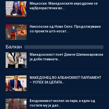
Мицкоски: Македонските аеродроми се
најбрзорастечки во…
Николоски од Ново Село: Продолжуваме
со проекти што носат…
Балкан
Македонскиот поет Димче Шипинкаровски
ја доби главната…
МАКЕДОНЕЦ ВО АЛБАНСКИОТ ПАРЛАМЕНТ
– УСПЕХ ЗА ЦЕЛАТА…
Бездомникот молел за пари, а еден од
гостите му ја дал…