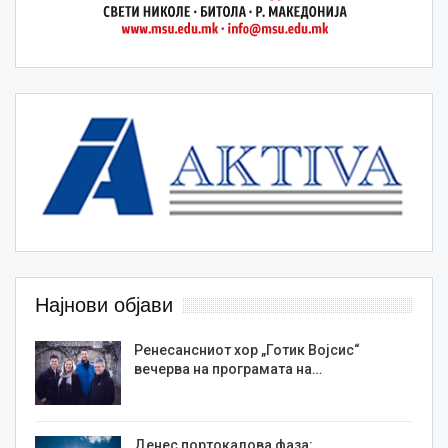
Најнови објави
Ренесансниот хор „Готик Војсис“
вечерва на програмата на…
Денес портокалова фаза: