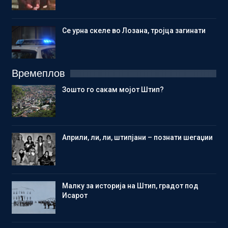
Се урна скеле во Лозана, тројца загинати
Времеплов
Зошто го сакам мојот Штип?
Aприли, ли, ли, штипјани – познати шегаџии
Малку за историја на Штип, градот под
Исарот