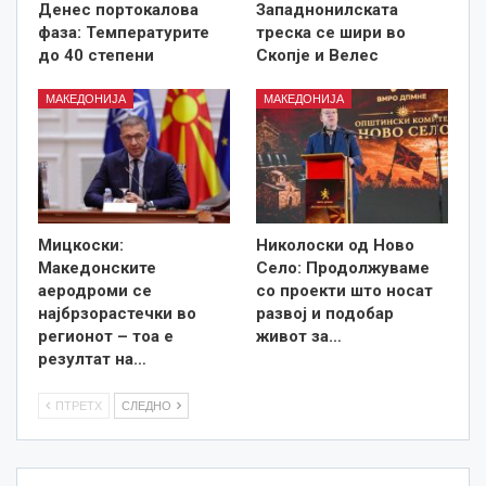
Денес портокалова
Западнонилската
фаза: Температурите
треска се шири во
до 40 степени
Скопје и Велес
МАКЕДОНИЈА
МАКЕДОНИЈА
Мицкоски:
Николоски од Ново
Македонските
Село: Продолжуваме
аеродроми се
со проекти што носат
најбрзорастечки во
развој и подобар
регионот – тоа е
живот за…
резултат на…
ПТРЕТХ
СЛЕДНО