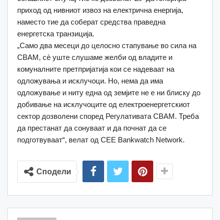
приход од нивниот извоз на електрична енергија,
наместо тие да соберат средства праведна
енергетска транзиција.
„Само два месеци до целосно стапување во сила на
CBAM, сè уште слушаме желби од владите и
комуналните претпријатија кои се надеваат на
одложувања и исклучоци. Но, нема да има
одложување и ниту една од земјите не е ни блиску до
добивање на исклучоците од електроенергетскиот
сектор дозволени според Регулативата CBAM. Треба
да престанат да сонуваат и да почнат да се
подготвуваат“, велат од CEE Bankwatch Network.
Сподели