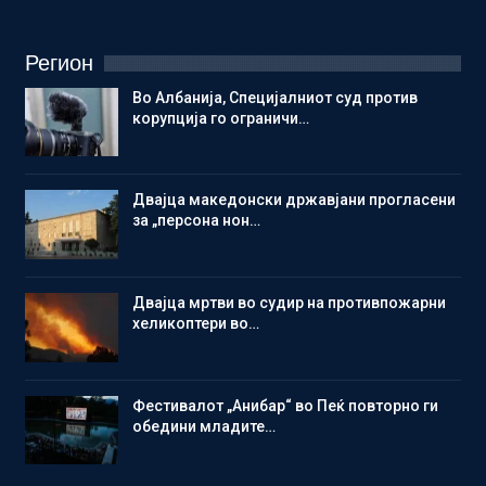
Регион
Во Албанија, Специјалниот суд против
корупција го ограничи…
Двајца македонски државјани прогласени
за „персона нон…
Двајца мртви во судир на противпожарни
хеликоптери во…
Фестивалот „Анибар“ во Пеќ повторно ги
обедини младите…