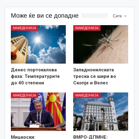
Може ќе ви се допадне
Сите
МАКЕДОНИЈА
МАКЕДОНИЈА
Денес портокалова
Западнонилската
фаза: Температурите
треска се шири во
до 40 степени
Скопје и Велес
МАКЕДОНИЈА
МАКЕДОНИЈА
Мицкоски:
ВМРО-ДПМНЕ: