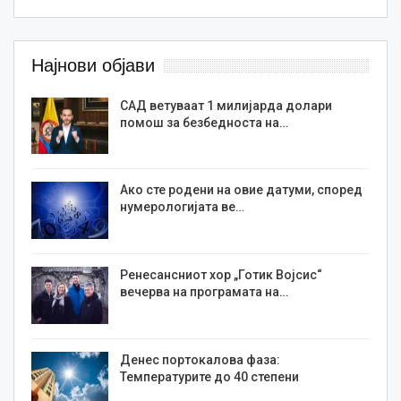
Најнови објави
САД ветуваат 1 милијарда долари
помош за безбедноста на…
Ако сте родени на овие датуми, според
нумерологијата ве…
Ренесансниот хор „Готик Војсис“
вечерва на програмата на…
Денес портокалова фаза:
Температурите до 40 степени