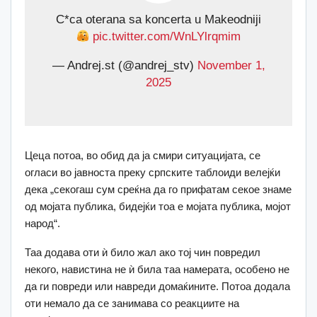
C*ca oterana sa koncerta u Makeodniji
pic.twitter.com/WnLYlrqmim
— Andrej.st (@andrej_stv)
November 1,
2025
Цеца потоа, во обид да ја смири ситуацијата, се
огласи во јавноста преку српските таблоиди велејќи
дека „секогаш сум среќна да го прифатам секое знаме
од мојата публика, бидејќи тоа е мојата публика, мојот
народ“.
Таа додава оти ѝ било жал ако тој чин повредил
некого, навистина не ѝ била таа намерата, особено не
да ги повреди или навреди домаќините. Потоа додала
оти немало да се занимава со реакциите на