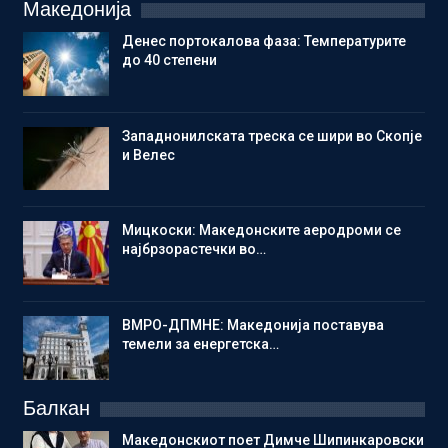
Македонија
Денес портокалова фаза: Температурите
до 40 степени
Западнонилската треска се шири во Скопје
и Велес
Мицкоски: Македонските аеродроми се
најбрзорастечки во…
ВМРО-ДПМНЕ: Македонија поставува
темели за енергетска…
Балкан
Македонскиот поет Димче Шипинкаровски