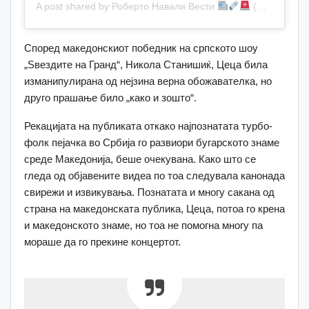
A post shared by Роберто Навали Вести
(@roberto_navali_news)
Според македонскиот победник на српското шоу
„Ѕвездите на Гранд“, Никола Станишиќ, Цеца била
изманипулирана од нејзина верна обожавателка, но
друго прашање било „како и зошто“.
Рекацијата на публиката откако најпознатата турбо-
фолк пејачка во Србија го развиори бугарското знаме
среде Македонија, беше очекувана. Како што се
гледа од објавените видеа по тоа следувала канонада
свирежи и извикувања. Познатата и многу сакана од
страна на македонската публика, Цеца, потоа го крена
и македонското знаме, но тоа не помогна многу па
мораше да го прекине концертот.