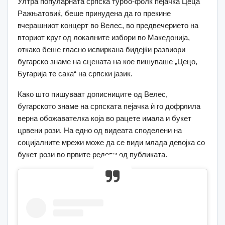
Ултра популарната српска турбо-фолк пејачка Цеца
Ражњатовиќ, беше принудена да го прекине
вчерашниот концерт во Велес, во предвечерието на
вториот круг од локалните избори во Македонија,
откако беше гласно исвиркана бидејќи развиори
бугарско знаме на сцената на кое пишуваше „Цецо,
Бугарија те сака“ на српски јазик.
Како што пишуваат дописниците од Велес,
бугарското знаме на српската пејачка ѝ го дофрлила
верна обожавателка која во рацете имала и букет
црвени рози. На едно од видеата споделени на
социјалните мрежи може да се види млада девојка со
букет рози во првите редови од публиката.