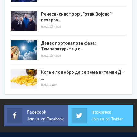
Ренесансниот хор „Готик Војсис“
вечерва…
пред 13 часа
Денес портокалова фаза:
Температурите до…
пред 15 часа
Кога е подобро да се зема витамин Д –
…
пред 1 ден
Facebook
Istokpress
Join us on Facebook
Join us on Twitter