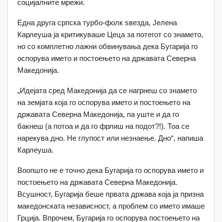
социјалните мрежи.
Една друга српска турбо-фолк ѕвезда, Јелена
Карлеуша ја критикуваше Цеца за потегот со знамето,
но со комплетно лажни обвинувања дека Бугарија го
оспорува името и постоењето на државата Северна
Македонија.
„Идејата сред Македонија да се нагрнеш со знамето
на земјата која го оспорува името и постоењето на
државата Северна Македонија, па уште и да го
бакнеш (а потоа и да го фрлиш на подот?!). Тоа се
нарекува дно. Не глупост или незнаење. Дно“, напиша
Карлеуша.
Воопшто не е точно дека Бугарија го оспорува името и
постоењето на државата Северна Македонија.
Всушност, Бугарија беше првата држава која ја призна
македонската независност, а проблем со името имаше
Грција. Впрочем, Бугарија го оспорува постоењето на