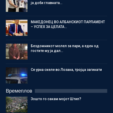
ја доби главната…
МАКЕДОНЕЦ ВО АЛБАНСКИОТ ПАРЛАМЕНТ
– УСПЕХ ЗА ЦЕЛАТА…
Бездомникот молел за пари, а еден од
гостите му ја дал…
Се урна скеле во Лозана, тројца загинати
Времеплов
Зошто го сакам мојот Штип?