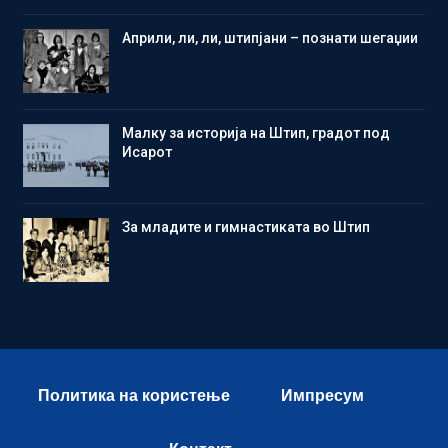
Aприли, ли, ли, штипјани – познати шегаџии
Малку за историја на Штип, градот под
Исарот
Зa младите и гимнастиката во Штип
Политика на користење
Импресум