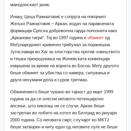
македонскиот јазик.
Инаку, Цеца Ражнатовиќ е сопруга на покојниот
Жељко Ражнатовиќ – Аркан, водач на паравоената
формација Српска доброволна гарда попознати како
„Арканови тигри“. Тој во 1997 година е
обвинет
од
Меѓународниот кривичен трибунал за поранешна
Југославија во Хаг за злосторства против човештвото
и тешки прекршувања на Женевската конвенција
извршени за време на војната во Босна. Меѓу другото
беше обвинет за убиства со намера, силувања и
други нехумани дела и суров третман.
Обвинението беше чувано во тајност до март 1999
година за да се олесни неговото потенцијално
апсење, што никогаш не се случи. Аркан беше
застрелан во лобито на хотел во Белград во јануари
2000 година. Со неговата смрт, случајот во МКТЈ
беше затворен и ниту еден од неговите луѓе не беше