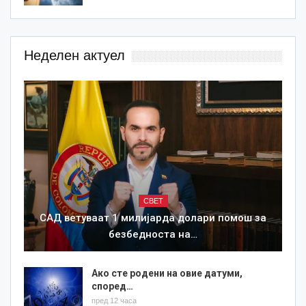
Неделен актуел
СВЕТ
САД ветуваат 1 милијарда долари помош за
безбедноста на…
Ако сте родени на овие датуми,
според…
пред 12 часа