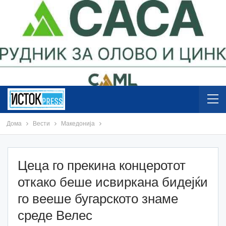
Дома
Вести
Македонија
Цеца го прекина концеротот
откако беше исвиркана бидејќи
го вееше бугарското знаме
среде Велес