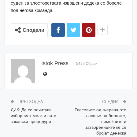
суден за злосторствата извршени додека се бореле
под негова команда.
Сподели
Istok Press
5429 Објави
ПРЕТХОДНА
СЛЕДНА
ДИК: Да се почитува
Гласовите од вчерашното
изборниот молк и сите
гласање на болните,
законски процедури
немоќните и
затворениците ќе се
бројат денеска