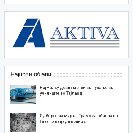
Најнови објави
Најмалку девет мртви во пукање во
училиште во Тајланд
Одборот за мир на Трамп за обнова на
Газа го издаде првиот…