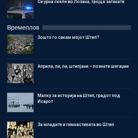
Се урна скеле во Лозана, тројца загинати
Времеплов
Зошто го сакам мојот Штип?
Aприли, ли, ли, штипјани – познати шегаџии
Малку за историја на Штип, градот под
Исарот
Зa младите и гимнастиката во Штип