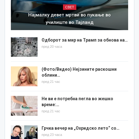
СВЕТ
Најмалку девет мртви во пукање во
училиште во Тајланд
Одборот за мир на Трамп за обнова на…
пред 20 часа
(Фото/Видео) Нејзините раскошни
облини…
пред 21 час
Не ви е потребна пегла во жешко
време:…
пред 21 час
Грчка вечер на „Охридско лето“ со…
пред 23 часа