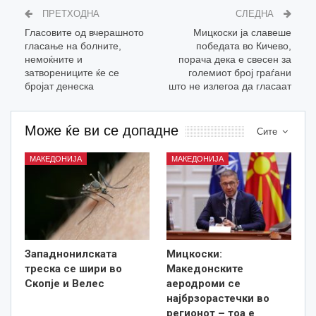
ПРЕТХОДНА
СЛЕДНА
Гласовите од вчерашното
Мицкоски ја славеше
гласање на болните,
победата во Кичево,
немоќните и
порача дека е свесен за
затворениците ќе се
големиот број граѓани
бројат денеска
што не излегоа да гласаат
Може ќе ви се допадне
Сите
МАКЕДОНИЈА
МАКЕДОНИЈА
Западнонилската
Мицкоски:
треска се шири во
Македонските
Скопје и Велес
аеродроми се
најбрзорастечки во
регионот – тоа е