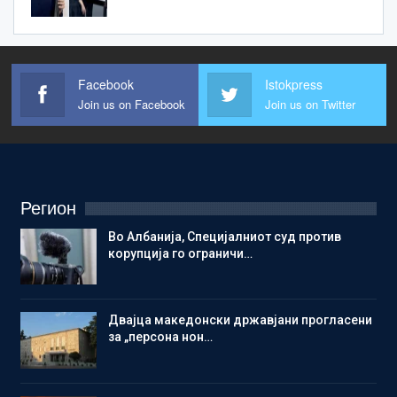
Facebook
Istokpress
Join us on Facebook
Join us on Twitter
Регион
Во Албанија, Специјалниот суд против
корупција го ограничи…
Двајца македонски државјани прогласени
за „персона нон…