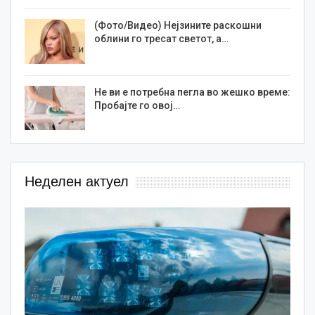
(Фото/Видео) Нејзините раскошни
облини го тресат светот, а…
Не ви е потребна пегла во жешко време:
Пробајте го овој…
Неделен актуел