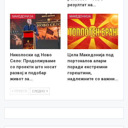
резултат на…
МАКЕДОНИЈА
МАКЕДОНИЈА
Николоски од Ново
Цела Македонија под
Село: Продолжуваме
портокалов аларм
со проекти што носат
поради екстремни
развој и подобар
горештини,
живот за…
надлежните со важни…
ПТРЕТХ
СЛЕДНО