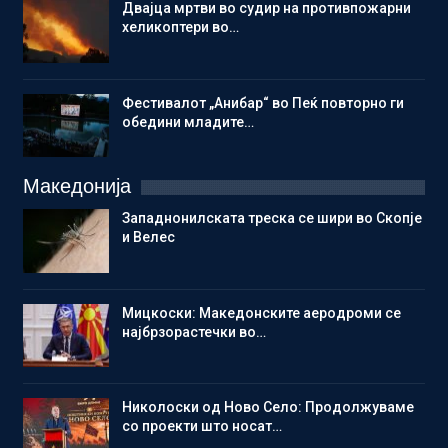
Двајца мртви во судир на противпожарни
хеликоптери во…
Фестивалот „Анибар“ во Пеќ повторно ги
обедини младите…
Македонија
Западнонилската треска се шири во Скопје
и Велес
Мицкоски: Македонските аеродроми се
најбрзорастечки во…
Николоски од Ново Село: Продолжуваме
со проекти што носат…