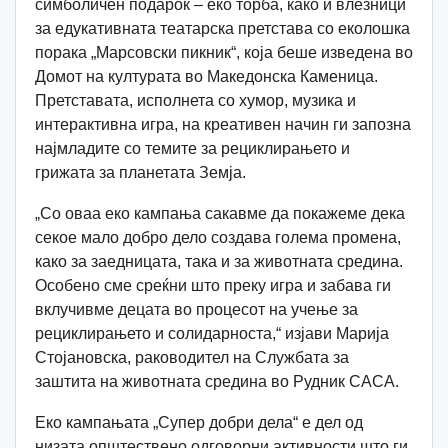
симболичен подарок – еко торба, како и влезници
за едукативната театарска претстава со еколошка
порака „Марсовски пикник“, која беше изведена во
Домот на културата во Македонска Каменица.
Претставата, исполнета со хумор, музика и
интерактивна игра, на креативен начин ги запозна
најмладите со темите за рециклирањето и
грижата за планетата Земја.
„
Со оваа еко кампања сакавме да покажеме дека
секое мало добро дело создава голема промена,
како за заедницата, така и за животната средина.
Особено сме среќни што преку игра и забава ги
вклучивме децата во процесот на учење за
рециклирањето и солидарноста,“ изјави Марија
Стојановска, раководител на Службата за
заштита на животната средина во Рудник САСА.
Еко кампањата „Супер добри дела“ е дел од
низата општествено одговорни активности што ги