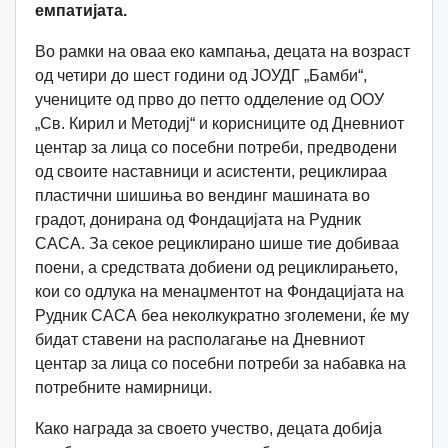
емпатијата.
Во рамки на оваа еко кампања, децата на возраст
од четири до шест години од ЈОУДГ „Бамби“,
учениците од прво до петто одделение од ООУ
„Св. Кирил и Методиј“ и корисниците од Дневниот
центар за лица со посебни потреби, предводени
од своите наставници и асистенти, рециклираа
пластични шишиња во вендинг машината во
градот, донирана од Фондацијата на Рудник
САСА. За секое рециклирано шише тие добиваа
поени, а средствата добиени од рециклирањето,
кои со одлука на менаџментот на Фондацијата на
Рудник САСА беа неколкукратно зголемени, ќе му
бидат ставени на располагање на Дневниот
центар за лица со посебни потреби за набавка на
потребните намирници.
Како награда за своето учество, децата добија