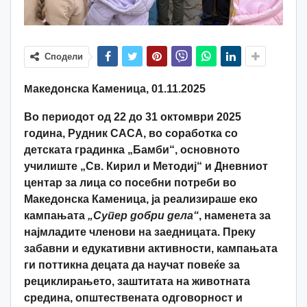
Сподели
M
акедонска Каменица, 01.11.2025
Во периодот од 22 до 31 октомври 2025
година, Рудник САСА,
во соработка со
детската градинка „Бамби“, основното
училиште „Св. Кирил и Методиј“ и Дневниот
центар за лица со посебни потреби во
Македонска Каменица, ја реализираше еко
кампањата
„Супер добри дела“
, наменета за
најмладите членови на заедницата.
Преку
забавни и едукативни активности, кампањата
ги поттикна децата да научат повеќе за
рециклирањето, заштитата на животната
средина, општествената одговорност и