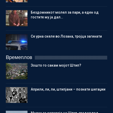
Бездомникот молел за пари, а еден од
гостите му ја дал…
Се урна скеле во Лозана, тројца загинати
Времеплов
Зошто го сакам мојот Штип?
Aприли, ли, ли, штипјани – познати шегаџии