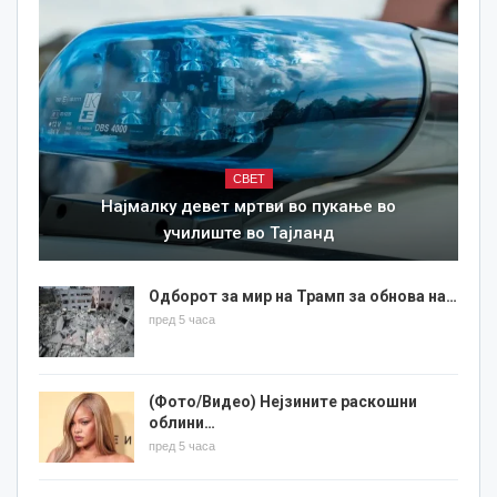
СВЕТ
Најмалку девет мртви во пукање во
училиште во Тајланд
Одборот за мир на Трамп за обнова на…
пред 5 часа
(Фото/Видео) Нејзините раскошни
облини…
пред 5 часа