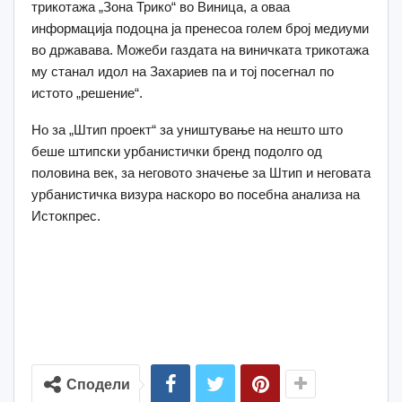
трикотажа „Зона Трико“ во Виница, а оваа
информација подоцна ја пренесоа голем број медиуми
во државава. Можеби газдата на виничката трикотажа
му станал идол на Захариев па и тој посегнал по
истото „решение“.
Но за „Штип проект“ за уништување на нешто што
беше штипски урбанистички бренд подолго од
половина век, за неговото значење за Штип и неговата
урбанистичка визура наскоро во посебна анализа на
Истокпрес.
Сподели