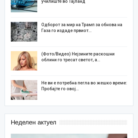
училиште во Тајланд
Одборот за мир на Трамп за обнова на
Газа го издаде првиот…
(Фото/Видео) Нејзините раскошни
облини го тресат светот, а…
Не ви е потребна пегла во жешко време:
Пробајте го овој…
Неделен актуел