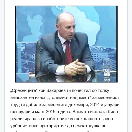
„Среќниците“ кои Захариев ги почестил со толку
импозантен износ, „големиот надомест“ за месечниот
труд ги добиле за месеците декември, 2014 и јануари,
февруари и март 2015 година. Ваквата исплата била
реализирана за вработените во некогашното јавно
урбанистичко претпријатие да немаат дупка во