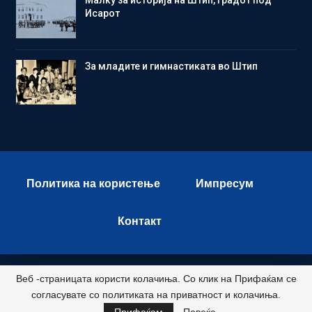
Малку за историја на Штип, градот под
Исарот
Зa младите и гимнастиката во Штип
Политика на користење
Импресум
Контакт
Веб -страницата користи колачиња. Со клик на Прифаќам се
© 2026 - Istok Press. All Rights Reserved.
согласувате со политиката на приватност и колачиња.
Развиено и хостирано од