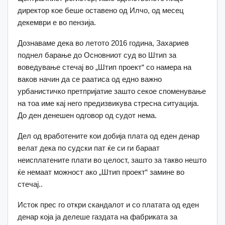
директор кое беше оставено од Илчо, од месец
декември е во пензија.
Дознаваме дека во летото 2016 година, Захариев
поднел барање до Основниот суд во Штип за
воведување стечај во „Штип проект“ со намера на
ваков начин да се раатиса од едно важно
урбанистичко претпријатие зашто секое споменување
на тоа име кај него предизвикува стресна ситуација.
До ден денешен одговор од судот нема.
Дел од вработените кои добија плата од еден денар
велат дека по судски пат ќе си ги бараат
неисплатените плати во целост, зашто за такво нешто
ќе немаат можност ако „Штип проект“ замине во
стечај..
Исток прес го откри скандалот и со платата од еден
денар која ја делеше газдата на фабриката за