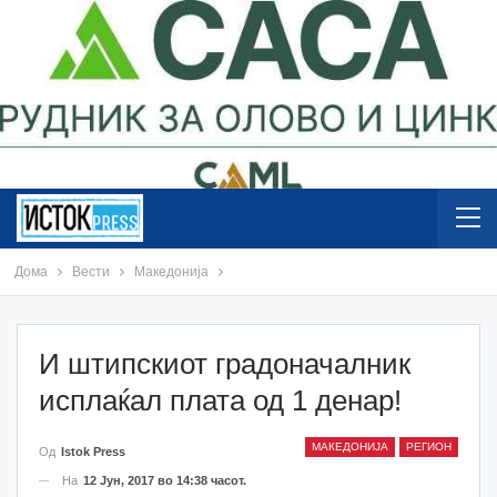
Дома
Вести
Македонија
И штипскиот градоначалник
исплаќал плата од 1 денар!
МАКЕДОНИЈА
РЕГИОН
Од
Istok Press
На
12 Јун, 2017 во 14:38 часот.