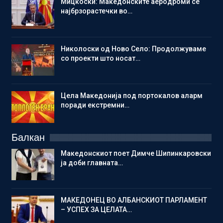
Мицкоски: Македонските аеродроми се
најбрзорастечки во…
Николоски од Ново Село: Продолжуваме
со проекти што носат…
Цела Македонија под портокалов аларм
поради екстремни…
Балкан
Македонскиот поет Димче Шипинкаровски
ја доби главната…
МАКЕДОНЕЦ ВО АЛБАНСКИОТ ПАРЛАМЕНТ
– УСПЕХ ЗА ЦЕЛАТА…