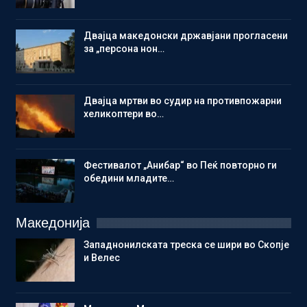
Двајца македонски државјани прогласени
за „персона нон…
Двајца мртви во судир на противпожарни
хеликоптери во…
Фестивалот „Анибар“ во Пеќ повторно ги
обедини младите…
Македонија
Западнонилската треска се шири во Скопје
и Велес