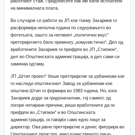
работниот стаж. Придонесите пак им биле исплатени
на минималната плата.
Во случајов се работи за ЈП кое токму Захариев го
расформира неполна година по седнувањето во
фотељата, зашто за неговиот „политички вкус“
претпријатието било премногу „комунистичко“. Дел од
вработените Захариев ги префрли во ЈП „Стипион“,
дел во Општинската администрација, а дел сами си
заминаа одтаму.
ЈП „Штип проект“ беше претпријатие за урбанизам кое
го наследи општинскиот Завод за урбанизам кое
општина Штип го формира во 1983 година. Но, кога
Захариев дојде за градоначалник, тој самиот, од
погоре нотирани причини, реши вработените да ги
префрли во „Стипион“ и во Општинската
администрација, оставајќи само едно лице за
директор. Ова јавно претпријатие и денес фигурира во
Централниот регистер, иако единственото лице-