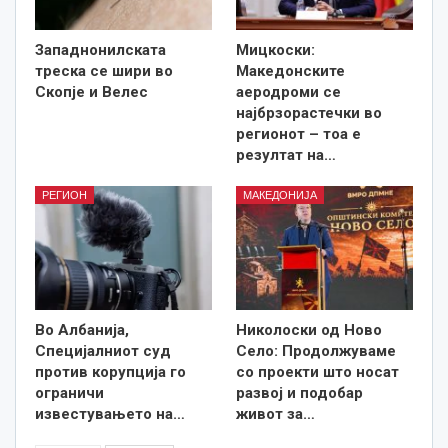
Западнонилската
Мицкоски:
треска се шири во
Македонските
Скопје и Велес
аеродроми се
најбрзорастечки во
регионот – тоа е
резултат на…
РЕГИОН
МАКЕДОНИЈА
Во Албанија,
Николоски од Ново
Специјалниот суд
Село: Продолжуваме
против корупција го
со проекти што носат
ограничи
развој и подобар
известувањето на…
живот за…