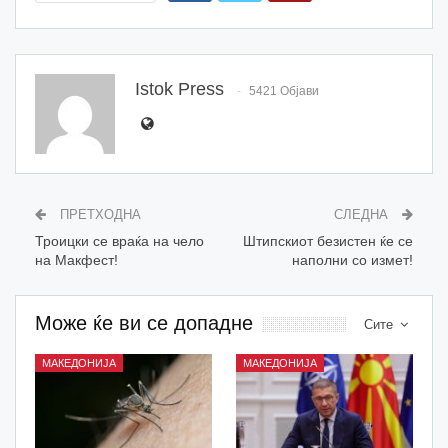
Istok Press
5421 Објави
ПРЕТХОДНА
СЛЕДНА
Троицки се враќа на чело
Штипскиот безистен ќе се
на Макфест!
наполни со измет!
Може ќе ви се допадне
Сите
МАКЕДОНИЈА
МАКЕДОНИЈА