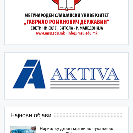
Најнови објави
Најмалку девет мртви во пукање во