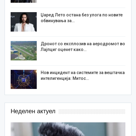
Џаред Лето остана без улога по новите
обвинувања за…
Дронот со експлозив на аеродромот во
Лајпциг оценет како…
Нов инцидент на системите за вештачка
интелигенција: Митос…
Неделен актуел