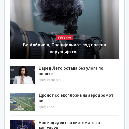
РЕГИОН
Во Албанија, Специјалниот суд против
корупција го…
Џаред Лето остана без улога по
новите…
пред 44 минути
Дронот со експлозив на аеродромот
во…
пред 1 час
Нов инцидент на системите за
вештачка…