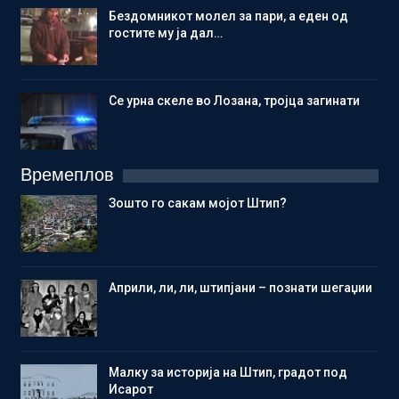
Бездомникот молел за пари, а еден од
гостите му ја дал…
Се урна скеле во Лозана, тројца загинати
Времеплов
Зошто го сакам мојот Штип?
Aприли, ли, ли, штипјани – познати шегаџии
Малку за историја на Штип, градот под
Исарот