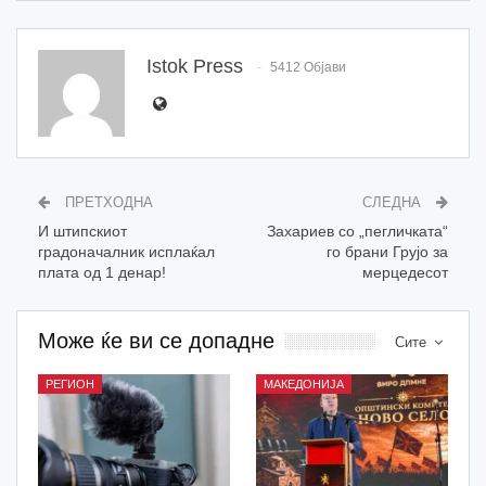
Istok Press
5412 Објави
ПРЕТХОДНА
СЛЕДНА
И штипскиот
Захариев со „пегличката“
градоначалник исплаќал
го брани Грујо за
плата од 1 денар!
мерцедесот
Може ќе ви се допадне
Сите
РЕГИОН
МАКЕДОНИЈА