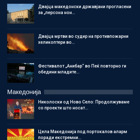
Двајца македонски државјани прогласени
за „персона нон…
Двајца мртви во судир на противпожарни
хеликоптери во…
Фестивалот „Анибар“ во Пеќ повторно ги
обедини младите…
Македонија
Николоски од Ново Село: Продолжуваме
со проекти што носат…
Цела Македонија под портокалов аларм
поради екстремни…