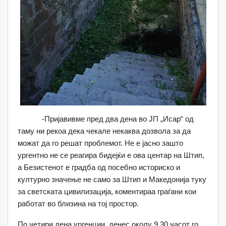
-Пријавивме пред два дена во ЈП „Исар“ од
таму ни рекоа дека чекале некаква дозвола за да
можат да го решат проблемот. Не е јасно зашто
ургентно не се реагира бидејќи е ова центар на Штип,
а Безистенот е градба од посебно историско и
културно значење не само за Штип и Македонија туку
за светската цивилизација, коментираа граѓани кои
работат во близина на тој простор.
По четири дена ургенции, денес околу 9,30 часот го