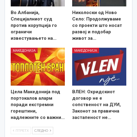
Во Албанија,
Николоски од Ново
Специјалниот суд
Село: Продолжуваме
против корупција го
со проекти што носат
ограничи
развој и подобар
известувањето на…
живот за…
МАКЕДОНИЈА
МАКЕДОНИЈА
Цела Македонија под
ВЛЕН: Охридскиот
портокалов аларм
договор не е
поради екстремни
сопственост на ДУИ,
горештини,
Законот за правична
надлежните со важни…
застапеност не…
ПТРЕТХ
СЛЕДНО