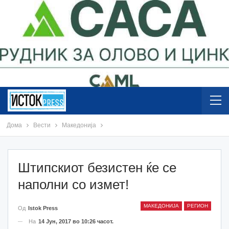
Дома
Вести
Македонија
Штипскиот безистен ќе се
наполни со измет!
МАКЕДОНИЈА
РЕГИОН
Од
Istok Press
На
14 Јун, 2017 во 10:26 часот.