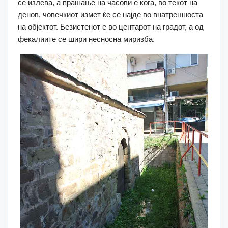
се излева, а прашање на часови е кога, во текот на
денов, човечкиот измет ќе се најде во внатрешноста
на објектот. Безистенот е во центарот на градот, а од
фекалиите се шири несносна миризба.