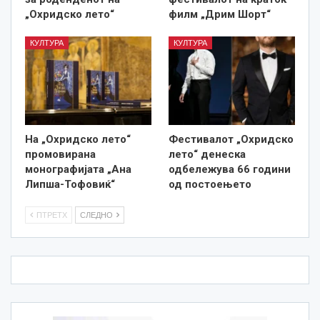
„Охридско лето“
филм „Дрим Шорт“
КУЛТУРА
КУЛТУРА
На „Охридско лето“
Фестивалот „Охридско
промовирана
лето“ денеска
монографијата „Ана
одбележува 66 години
Липша-Тофовиќ“
од постоењето
ПТРЕТХ
СЛЕДНО