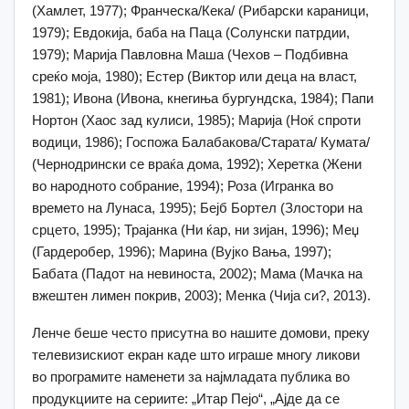
(Хамлет, 1977); Франческа/Кека/ (Рибарски караници,
1979); Евдокија, баба на Паца (Солунски патрдии,
1979); Марија Павловна Маша (Чехов – Подбивна
среќо моја, 1980); Естер (Виктор или деца на власт,
1981); Ивона (Ивона, кнегиња бургундска, 1984); Папи
Нортон (Хаос зад кулиси, 1985); Марија (Ноќ спроти
водици, 1986); Госпожа Балабакова/Старата/ Кумата/
(Чернодрински се враќа дома, 1992); Херетка (Жени
во народното собрание, 1994); Роза (Игранка во
времето на Лунаса, 1995); Бејб Бортел (Злостори на
срцето, 1995); Трајанка (Ни ќар, ни зијан, 1996); Меџ
(Гардеробер, 1996); Марина (Вујко Вања, 1997);
Бабата (Падот на невиноста, 2002); Мама (Мачка на
вжештен лимен покрив, 2003); Менка (Чија си?, 2013).
Ленче беше често присутна во нашите домови, преку
телевизискиот екран каде што играше многу ликови
во програмите наменети за најмладата публика во
продукциите на сериите: „Итар Пејо“, „Ајде да се