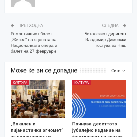
ПРЕТХОДНА
СЛЕДНА
Романтичниот балет
Битолскиот диригент
„Жизел“ на сцената на
Владимир Димовски
Националната опера и
гостува во Ниш
балет на 27 февруари
Може ќе ви се допадне
Сите
КУЛТУРА
КУЛТУРА
„Вокален и
Почнува десеттото
пијанистички огномет“
јубилејно издание на
за роденденот на
фестивалот на краток