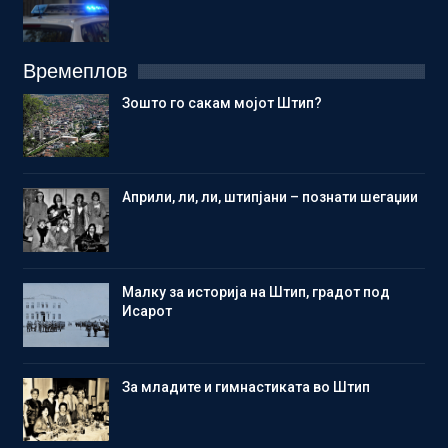
Времеплов
Зошто го сакам мојот Штип?
Aприли, ли, ли, штипјани – познати шегаџии
Малку за историја на Штип, градот под
Исарот
Зa младите и гимнастиката во Штип