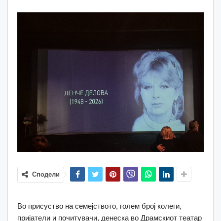
Сподели
Во присуство на семејството, голем број колеги,
пријатели и почитувачи, денеска во Драмскиот театар