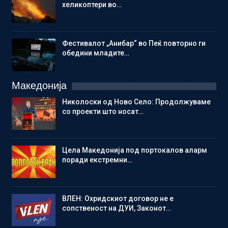
хеликоптери во…
Фестивалот „Анибар“ во Пеќ повторно ги
обедини младите…
Македонија
Николоски од Ново Село: Продолжуваме
со проекти што носат…
Цела Македонија под портокалов аларм
поради екстремни…
ВЛЕН: Охридскиот договор не е
сопственост на ДУИ, Законот…