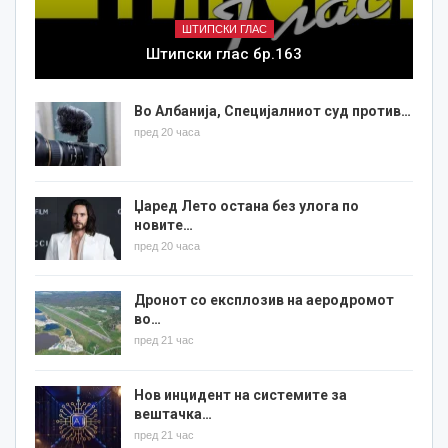
ШТИПСКИ ГЛАС
Штипски глас бр.163
Во Албанија, Специјалниот суд против…
пред 20 часа
Џаред Лето остана без улога по
новите…
пред 20 часа
Дронот со експлозив на аеродромот
во…
пред 21 час
Нов инцидент на системите за
вештачка…
пред 21 час