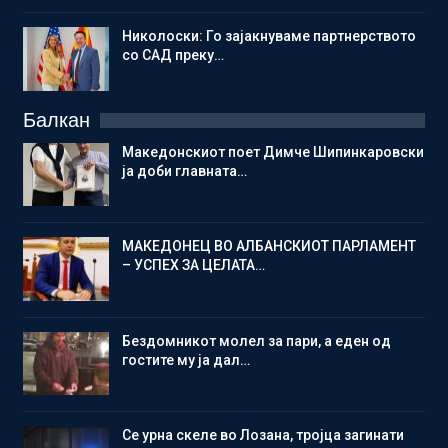
Николоски: Го зајакнуваме партнерството
со САД преку…
Балкан
Македонскиот поет Димче Шипинкаровски
ја доби главната…
МАКЕДОНЕЦ ВО АЛБАНСКИОТ ПАРЛАМЕНТ
– УСПЕХ ЗА ЦЕЛАТА…
Бездомникот молел за пари, а еден од
гостите му ја дал…
Се урна скеле во Лозана, тројца загинати