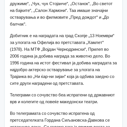
дружиме“, „Чук, чук Стојанче“, „Останок“, „Во светот
на бајките“, „Салон Хармони“. Таа имаше значајни
остварувања и во филмовите „Пред дождот“ и „До
балчак“.
Добитник е на наградата на град Скопје „13 Ноември“
за улогата на Офелија во претставата „Хамлет“
(1978). На МТФ „Војдан Чернодрински“, Прилеп во
2006 година ја добива награда за животно дело. Во
1996 година на истот фестивал ја добива наградата за
најдобро актерско остварување за улогата на
Трајанка во „Ни ќар-ни зијан“ која ја одбива заедно со
сите други наградени од претставата.
Телеграми со сочувство беа испратени од државниот
врв и колегите од повеќе македонски театри.
Во телеграмата со сочувство испратена од
претседателката Гордана Сиљановска-Давкова се
истакнува дека: „Со голема тага ја примив веста за