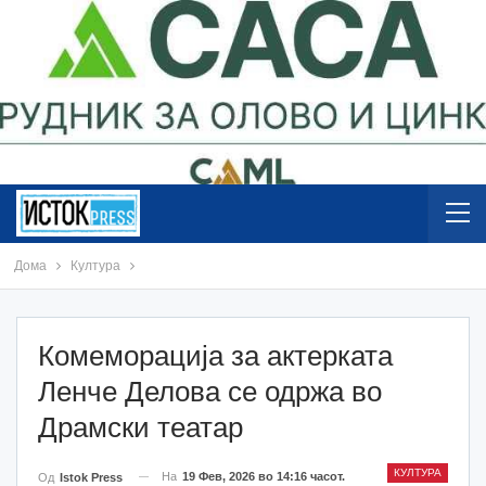
Дома
Култура
Комеморација за актерката
Ленче Делова се одржа во
Драмски театар
КУЛТУРА
На
19 Фев, 2026 во 14:16 часот.
Од
Istok Press