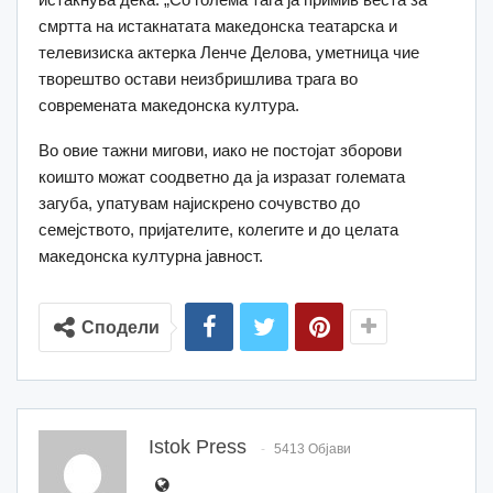
смртта на истакнатата македонска театарска и
телевизиска актерка Ленче Делова, уметница чие
творештво остави неизбришлива трага во
современата македонска култура.
Во овие тажни мигови, иако не постојат зборови
коишто можат соодветно да ја изразат големата
загуба, упатувам најискрено сочувство до
семејството, пријателите, колегите и до целата
македонска културна јавност.
Сподели
Istok Press
5413 Објави