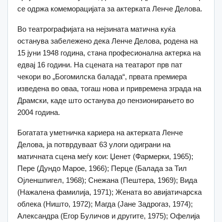
се одржа комеморацијата за актерката Ленче Делова.
Во театрографијата на нејзината матична куќа
останува забележено дека Ленче Делова, родена на
15 јуни 1948 година, стана професионална актерка на
едвај 16 години. На сцената на театарот прв пат
чекори во „Богомилска балада“, првата премиера
изведена во оваа, тогаш нова и привремена зграда на
Драмски, каде што останува до пензионирањето во
2004 година.
Богатата уметничка кариера на актерката Ленче
Делова, ја потврдуваат 63 улоги одиграни на
матичната сцена меѓу кои: Џенет (Фармерки, 1965);
Пере (Дундо Марое, 1966); Перце (Балада за Тил
Ојленшпигел, 1968); Снежана (Пештера, 1969); Вида
(Нажалена фамилија, 1971); Жената во авијатичарска
облека (Ништо, 1972); Магда (Јане Задрогаз, 1974);
Александра (Егор Буличов и другите, 1975); Офелија