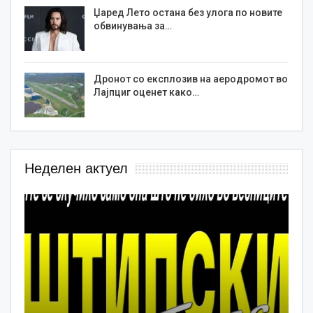
Џаред Лето остана без улога по новите
обвинувања за…
Дронот со експлозив на аеродромот во
Лајпциг оценет како…
Неделен актуел