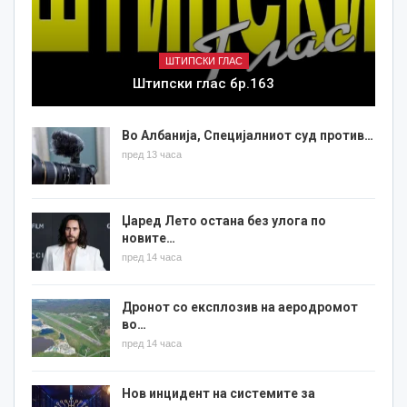
ШТИПСКИ ГЛАС
Штипски глас бр.163
Во Албанија, Специјалниот суд против…
пред 13 часа
Џаред Лето остана без улога по
новите…
пред 14 часа
Дронот со експлозив на аеродромот
во…
пред 14 часа
Нов инцидент на системите за