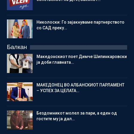
Николоски: Го зајакнуваме партнерството
со САД преку…
Балкан
Македонскиот поет Димче Шипинкаровски
ја доби главната…
МАКЕДОНЕЦ ВО АЛБАНСКИОТ ПАРЛАМЕНТ
– УСПЕХ ЗА ЦЕЛАТА…
Бездомникот молел за пари, а еден од
гостите му ја дал…