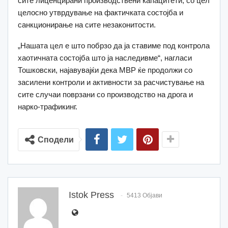
сите лиценцирани производствени капацитети, со цел
целосно утврдување на фактичката состојба и
санкционирање на сите незаконитости.
„Нашата цел е што побрзо да ја ставиме под контрола
хаотичната состојба што ја наследивме“, нагласи
Тошковски, најавувајќи дека МВР ќе продолжи со
засилени контроли и активности за расчистување на
сите случаи поврзани со производство на дрога и
нарко-трафикинг.
Сподели
Istok Press
5413 Објави