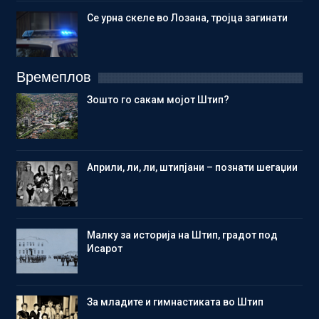
Се урна скеле во Лозана, тројца загинати
Времеплов
Зошто го сакам мојот Штип?
Aприли, ли, ли, штипјани – познати шегаџии
Малку за историја на Штип, градот под
Исарот
Зa младите и гимнастиката во Штип