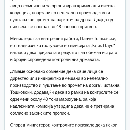
лица осомничени за организиран криминал и висока
корупција, поврзани со нелегално производство и
пуштање во промет на наркотична дрога. Двајца од
нив веќе се наоѓаат во 48-часовен притвор.
Министерот за внатрешни работи, Панче Тошковски,
во телевизиско гостување во емисијата „Клик Плус“
нагласи дека пријавата е резултат на обемна истрага
и бројни спроведени контроли низ државата.
„Имаме основано сомнение дека овие лица се
директно или индиректно вмешани во нелегално
производство и пуштање во промет на дрога“, истакна
Тошковски, додавајќи дека во рамки на контролите се
одземени околу 40 тони марихуана, за која
надлежната комисија утврдила дека не е третирана
согласно законските прописи.
Според министерот, контролите покажале дека некои