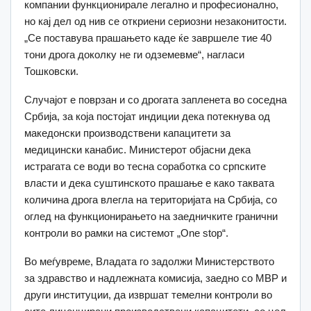
компании функционирале легално и професионално,
но кај дел од нив се откриени сериозни незаконитости.
„Се поставува прашањето каде ќе завршеле тие 40
тони дрога доколку не ги одземевме“, нагласи
Тошковски.
Случајот е поврзан и со дрогата запленета во соседна
Србија, за која постојат индиции дека потекнува од
македонски производствени капацитети за
медицински канабис. Министерот објасни дека
истрагата се води во тесна соработка со српските
власти и дека суштинското прашање е како таквата
количина дрога влегла на територијата на Србија, со
оглед на функционирањето на заедничките гранични
контроли во рамки на системот „One stop“.
Во меѓувреме, Владата го задолжи Министерството
за здравство и надлежната комисија, заедно со МВР и
други институции, да извршат темелни контроли во