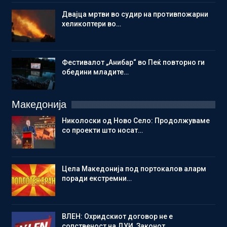
Двајца мртви во судир на противпожарни
хеликоптери во…
Фестивалот „Анибар“ во Пеќ повторно ги
обедини младите…
Македонија
Николоски од Ново Село: Продолжуваме
со проекти што носат…
Цела Македонија под портокалов аларм
поради екстремни…
ВЛЕН: Охридскиот договор не е
сопственост на ДУИ, Законот…