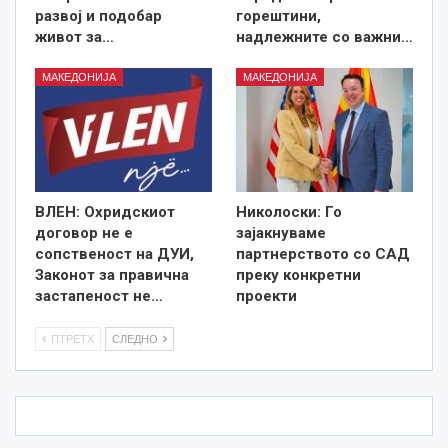
развој и подобар
горештини,
живот за…
надлежните со важни…
МАКЕДОНИЈА
МАКЕДОНИЈА
ВЛЕН: Охридскиот
Николоски: Го
договор не е
зајакнуваме
сопственост на ДУИ,
партнерството со САД
Законот за правична
преку конкретни
застапеност не…
проекти
ПТРЕТХ
СЛЕДНО