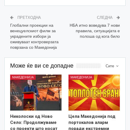
ПРЕТХОДНА
СЛЕДНА
Глобални проекции на
НБА итно воведува 7 нови
венецуелскиот филм за
правила, ситуацијата е
украдените избори ја
полоша од кога било
оживуваат контроверзата
поврзана со Македонија
Може ќе ви се допадне
Сите
МАКЕДОНИЈА
МАКЕДОНИЈА
Николоски од Ново
Цела Македонија под
Село: Продолжуваме
портокалов аларм
со проекти што носат
поради екстремни