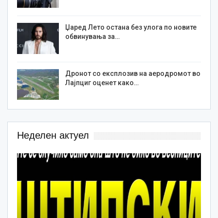
Џаред Лето остана без улога по новите
обвинувања за…
Дронот со експлозив на аеродромот во
Лајпциг оценет како…
Неделен актуел