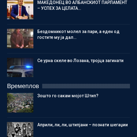
МАКЕДОНЕЦ ВО АЛБАНСКИОТ ПАРЛАМЕНТ
– УСПЕХ ЗА ЦЕЛАТА…
Бездомникот молел за пари, а еден од
гостите му ја дал…
Се урна скеле во Лозана, тројца загинати
Времеплов
Зошто го сакам мојот Штип?
Aприли, ли, ли, штипјани – познати шегаџии