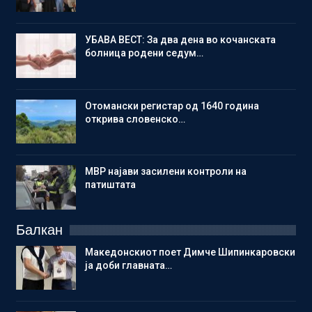
УБАВА ВЕСТ: За два дена во кочанската
болница родени седум…
Отомански регистар од 1640 година
открива словенско…
МВР најави засилени контроли на
патиштата
Балкан
Македонскиот поет Димче Шипинкаровски
ја доби главната…