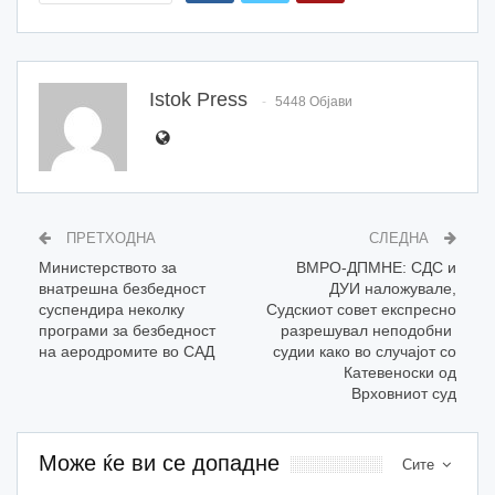
Istok Press
5448 Објави
ПРЕТХОДНА
СЛЕДНА
Министерството за
ВМРО-ДПМНЕ: СДС и
внатрешна безбедност
ДУИ наложувале,
суспендира неколку
Судскиот совет експресно
програми за безбедност
разрешувал неподобни
на аеродромите во САД
судии како во случајот со
Катевеноски од
Врховниот суд
Може ќе ви се допадне
Сите