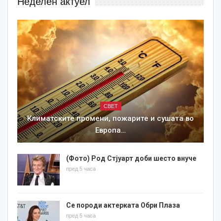
Неделен актуел
СВЕТ
Климатските промени, пожарите и сушата во
Европа…
(Фото) Род Стјуарт доби шесто внуче
пред 5 часа
Се породи актерката Обри Плаза
пред 5 часа