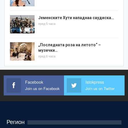
Јеменските Хути нападнаа саудиска…
пред 5 часа
„Последната роза на летото“ –
музички…
пред 6 часа
Facebook
Istokpress
Join us on Facebook
Join us on Twitter
Регион