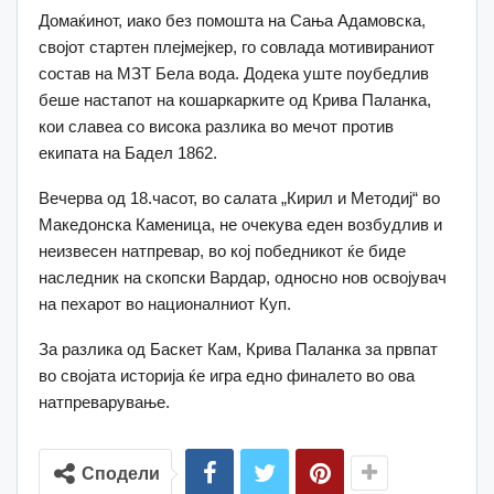
Домаќинот, иако без помошта на Сања Адамовска,
својот стартен плејмејкер, го совлада мотивираниот
состав на МЗТ Бела вода. Додека уште поубедлив
беше настапот на кошаркарките од Крива Паланка,
кои славеа со висока разлика во мечот против
екипата на Бадел 1862.
Вечерва од 18.часот, во салата „Кирил и Методиј“ во
Македонска Каменица, не очекува еден возбудлив и
неизвесен натпревар, во кој победникот ќе биде
наследник на скопски Вардар, односно нов освојувач
на пехарот во националниот Куп.
За разлика од Баскет Кам, Крива Паланка за првпат
во својата историја ќе игра едно финалето во ова
натпреварување.
Сподели