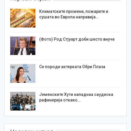
Климатските промени, пожарите и
сушата во Европа направија…
(Фото) Род Стјуарт доби шесто внуче
Се породи актерката Обри Плаза
Јеменските Хути нападнаа саудиска
рафинерија откако…