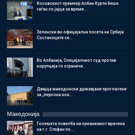
Косовскиот премиер Албин Курти беше
гаѓан со јајца за време…
Зеленски во официјална посета на Србија:
Состаноците се…
Во Албанија, Специјалниот суд против
корупција го ограничи…
Двајца македонски државјани прогласени
за „персона нон…
Македонија
Големата повелба на хуманизмот врачена
на г.г. Стефан по…