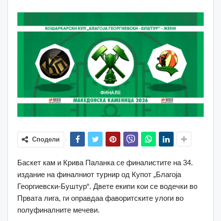
Сподели
Баскет кам и Крива Паланка се финалистите на 34.
издание на финалниот турнир од Купот „Благоја
Георгиевски-Буштур“. Двете екипи кои се водечки во
Првата лига, ги оправдаа фаворитските улоги во
полуфиналните мечеви.