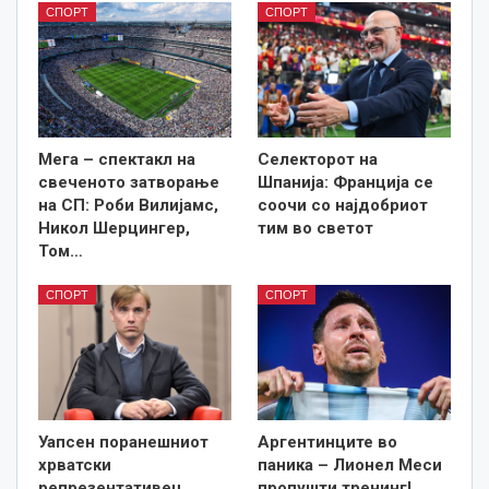
СПОРТ
СПОРТ
Мега – спектакл на
Селекторот на
свеченото затворање
Шпанија: Франција се
на СП: Роби Вилијамс,
соочи со најдобриот
Никол Шерцингер,
тим во светот
Том…
СПОРТ
СПОРТ
Уапсен поранешниот
Аргентинците во
хрватски
паника – Лионел Меси
репрезентативец
пропушти тренинг!