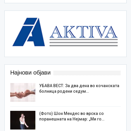
Најнови објави
УБАВА ВЕСТ: За два дена во кочанската
болница родени седум…
(Фото) Шон Мендес во врска со
поранешната на Нејмар: „Ми го…