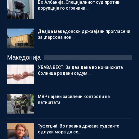
Во Албанија, Специјалниот суд против
корупција го ограничи…
Двајца македонски државјани прогласени
за „персона нон…
Македонија
УБАВА ВЕСТ: За два дена во кочанската
болница родени седум…
МВР најави засилени контроли на
патиштата
Туфегџиќ: Во правна држава судските
одлуки мора да се…