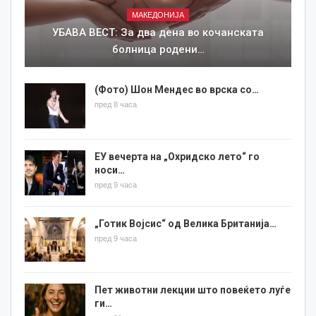
МАКЕДОНИЈА
УБАВА ВЕСТ: За два дена во кочанската
болница родени…
(Фото) Шон Мендес во врска со…
пред 8 часа
ЕУ вечерта на „Охридско лето“ го
носи…
пред 9 часа
„Готик Војсис“ од Велика Британија…
пред 9 часа
Пет животни лекции што повеќето луѓе
ги…