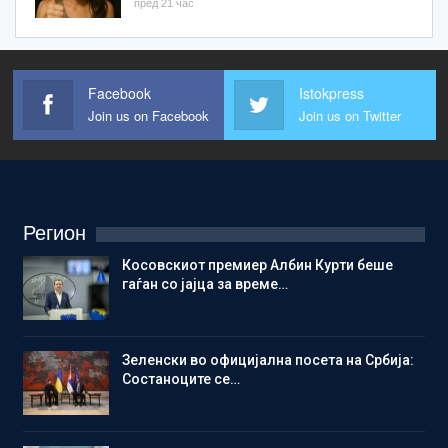
пред 21 час
Facebook
Istokpress
Join us on Facebook
Join us on Twitter
Регион
Косовскиот премиер Албин Курти беше
гаѓан со јајца за време…
Зеленски во официјална посета на Србија:
Состаноците се…