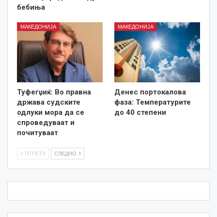
бебиња
МАКЕДОНИЈА
МАКЕДОНИЈА
Туфегџиќ: Во правна
Денес портокалова
држава судските
фаза: Температурите
одлуки мора да се
до 40 степени
спроведуваат и
почитуваат
ПТРЕТХ
СЛЕДНО