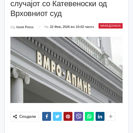
случајот со Катевеноски од
Врховниот суд
МАКЕДОНИЈА
На
22 Фев, 2026 во 10:02 часот.
Од
Istok Press
Сподели