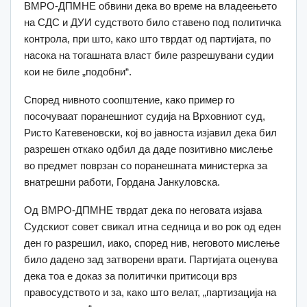
ВМРО-ДПМНЕ обвини дека во време на владеењето
на СДС и ДУИ судството било ставено под политичка
контрола, при што, како што тврдат од партијата, по
насока на тогашната власт биле разрешувани судии
кои не биле „подобни“.
Според нивното соопштение, како пример го
посочуваат поранешниот судија на Врховниот суд,
Ристо Катевеновски, кој во јавноста изјавил дека бил
разрешен откако одбил да даде позитивно мислење
во предмет поврзан со поранешната министерка за
внатрешни работи, Гордана Јанкуловска.
Од ВМРО-ДПМНЕ тврдат дека по неговата изјава
Судскиот совет свикал итна седница и во рок од еден
ден го разрешил, иако, според нив, неговото мислење
било дадено зад затворени врати. Партијата оценува
дека тоа е доказ за политички притисоци врз
правосудството и за, како што велат, „партизација на