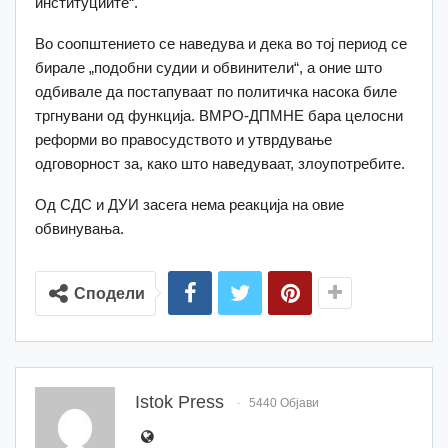
институциите“.
Во соопштението се наведува и дека во тој период се
бирале „подобни судии и обвинители“, а оние што
одбивале да постапуваат по политичка насока биле
тргнувани од функција. ВМРО-ДПМНЕ бара целосни
реформи во правосудството и утврдување
одговорност за, како што наведуваат, злоупотребите.
Од СДС и ДУИ засега нема реакција на овие
обвинувања.
Сподели
Istok Press
5440 Објави