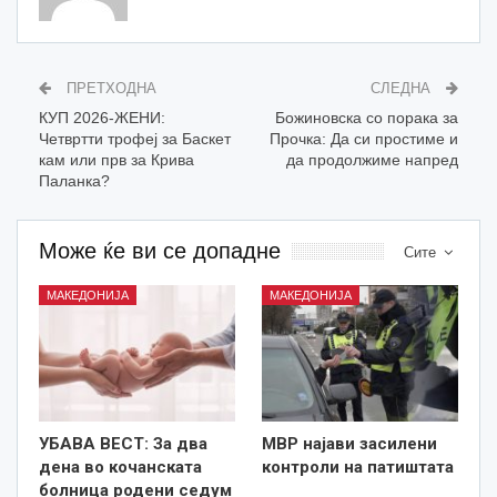
ПРЕТХОДНА
СЛЕДНА
КУП 2026-ЖЕНИ:
Божиновска со порака за
Четвртти трофеј за Баскет
Прочка: Да си простиме и
кам или прв за Крива
да продолжиме напред
Паланка?
Може ќе ви се допадне
Сите
МАКЕДОНИЈА
МАКЕДОНИЈА
УБАВА ВЕСТ: За два
МВР најави засилени
дена во кочанската
контроли на патиштата
болница родени седум