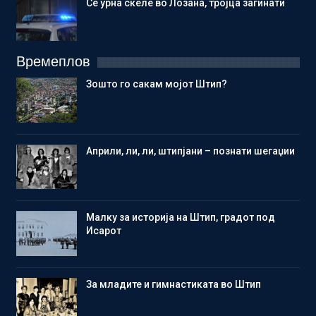
Се урна скеле во Лозана, тројца загинати
Времеплов
Зошто го сакам мојот Штип?
Aприли, ли, ли, штипјани – познати шегаџии
Малку за историја на Штип, градот под
Исарот
Зa младите и гимнастиката во Штип