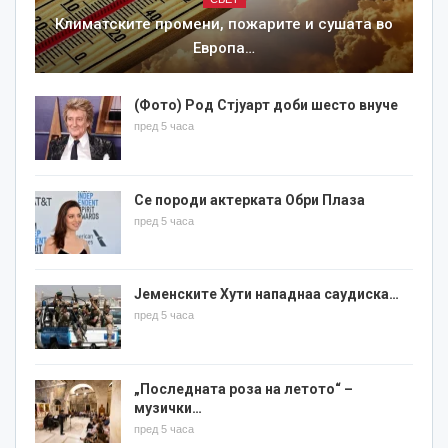
Климатските промени, пожарите и сушата во
Европа…
(Фото) Род Стјуарт доби шесто внуче
пред 5 часа
Се породи актерката Обри Плаза
пред 5 часа
Јеменските Хути нападнаа саудиска…
пред 5 часа
„Последната роза на летото“ –
музички…
пред 5 часа