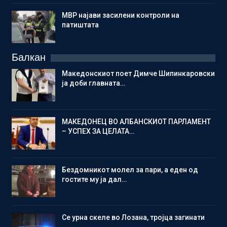
МВР најави засилени контроли на
патиштата
Балкан
Македонскиот поет Димче Шипинкаровски
ја доби главната…
МАКЕДОНЕЦ ВО АЛБАНСКИОТ ПАРЛАМЕНТ
– УСПЕХ ЗА ЦЕЛАТА…
Бездомникот молел за пари, а еден од
гостите му ја дал…
Се урна скеле во Лозана, тројца загинати