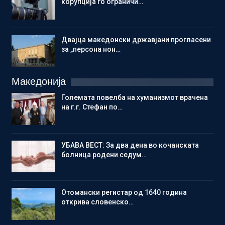
корупција го ограничи…
Двајца македонски државјани прогласени
за „персона нон…
Македонија
Големата повелба на хуманизмот врачена
на г.г. Стефан по…
УБАВА ВЕСТ: За два дена во кочанската
болница родени седум…
Отомански регистар од 1640 година
открива словенско…