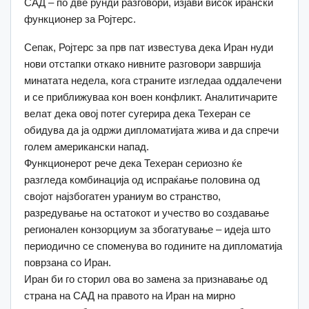
САД – по две рунди разговори, изјави висок ирански
функционер за Ројтерс.
Сепак, Ројтерс за прв пат известува дека Иран нуди
нови отстапки откако нивните разговори завршија
минатата недела, кога страните изгледаа оддалечени
и се приближуваа кон воен конфликт. Аналитичарите
велат дека овој потег сугерира дека Техеран се
обидува да ја одржи дипломатијата жива и да спречи
голем американски напад.
Функционерот рече дека Техеран сериозно ќе
разгледа комбинација од испраќање половина од
својот најзбогатен ураниум во странство,
разредување на остатокот и учество во создавање
регионален конзорциум за збогатување – идеја што
периодично се споменува во годините на дипломатија
поврзана со Иран.
Иран би го сторил ова во замена за признавање од
страна на САД на правото на Иран на мирно