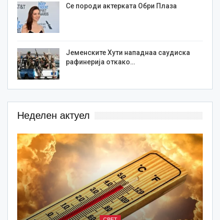
Се породи актерката Обри Плаза
Јеменските Хути нападнаа саудиска
рафинерија откако…
Неделен актуел
СВЕТ