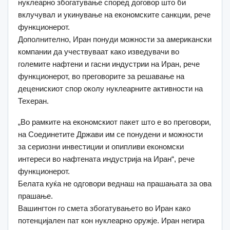
нуклеарно збогатување според договор што би
вклучувал и укинување на економските санкции, рече
функционерот.
Дополнително, Иран понуди можности за американски
компании да учествуваат како изведувачи во
големите нафтени и гасни индустрии на Иран, рече
функционерот, во преговорите за решавање на
деценискиот спор околу нуклеарните активности на
Техеран.
„Во рамките на економскиот пакет што е во преговори,
на Соединетите Држави им се понудени и можности
за сериозни инвестиции и опипливи економски
интереси во нафтената индустрија на Иран“, рече
функционерот.
Белата куќа не одговори веднаш на прашањата за ова
прашање.
Вашингтон го смета збогатувањето во Иран како
потенцијален пат кон нуклеарно оружје. Иран негира