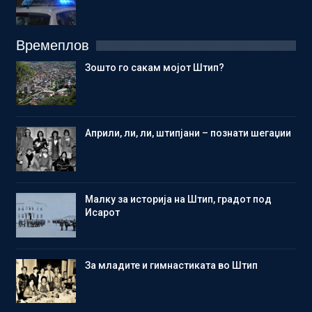
Времеплов
Зошто го сакам мојот Штип?
Aприли, ли, ли, штипјани – познати шегаџии
Малку за историја на Штип, градот под
Исарот
Зa младите и гимнастиката во Штип