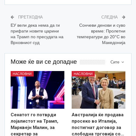
ПРЕТХОДНА
СЛЕДНА
ЕУ вели дека нема да ги
Сончеви денови и суво
прифати новите царини
време: Пролетни
на Трамп по пресудата на
температури до 20°C во
Врховниот суд
Македонија
Може ќе ви се допадне
Сите
НАСЛОВНИ
НАСЛОВНИ
Сенатот го потврди
Австралија ќе продава
лојалистот на Трамп,
просеко во Италија,
Марквејн Малин, за
постигнат договор за
секретар за
слободна трговија со…