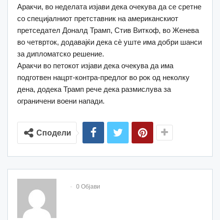
Аракчи, во неделата изјави дека очекува да се сретне
со специјалниот претставник на американскиот
претседател Доналд Трамп, Стив Виткоф, во Женева
во четврток, додавајќи дека сè уште има добри шанси
за дипломатско решение.
Аракчи во петокот изјави дека очекува да има
подготвен нацрт-контра-предлог во рок од неколку
дена, додека Трамп рече дека размислува за
ограничени воени напади.
Сподели
0 Објави