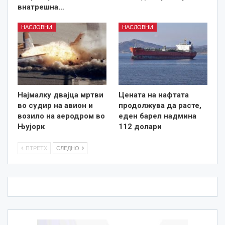
внатрешна…
НАСЛОВНИ
НАСЛОВНИ
Најмалку двајца мртви
Цената на нафтата
во судир на авион и
продолжува да расте,
возило на аеродром во
еден барел надмина
Њујорк
112 долари
ПТРЕТХ
СЛЕДНО