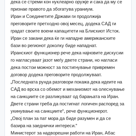
дека се стреми кон нуклеарно оружје и сака да му се
признае правото да збогатува ураниум.
Иран и Соединетите Држави ги продолжија
преговорите претходно овој месец, додека САД ги
градат своите воени капацитети на Блискиот Исток.
Иран се закани дека ќе ги нападне американските
бази во регионот доколку биде нападнат.
Иранскиот функционер рече дека најновите дискусии
го нагласуваат јазот меѓу двете страни, но нагласи
дека постои можност за постигнување привремен
договор додека преговорите продолжуваат.
„Последната рунда разговори покажа дека идеите на
САД во врска со обемот и механизмот на олеснување
на санкциите се разликуваат од барањата на Иран.
Двете страни треба да постигнат логичен распоред за
укинување на санкциите“, рече функционерот.
„Овој план за пат мора да биде разумен и да се
базира на заеднички интереси.“
Министерот за надворешни работи на Иран, Абас