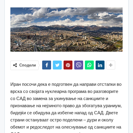
Сподели
Иран посочи дека е подготвен да направи отстапки во
врска со својата нуклеарна програма во разговорите
со САД во замена за укинување на санкциите и
признавање на нејзиното право да збогатува ураниум,
бидејќи се обидува да избегне напад од САД. Двете
страни остануваат остро поделени – дури и околу
обемот и редоследот на олеснување од санкциите на