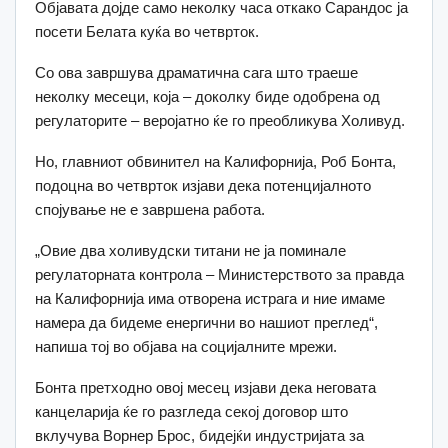
Објавата дојде само неколку часа откако Сарандос ја
посети Белата куќа во четврток.
Со ова завршува драматична сага што траеше
неколку месеци, која – доколку биде одобрена од
регулаторите – веројатно ќе го преобликува Холивуд.
Но, главниот обвинител на Калифорнија, Роб Бонта,
подоцна во четврток изјави дека потенцијалното
спојување не е завршена работа.
„Овие два холивудски титани не ја поминале
регулаторната контрола – Министерството за правда
на Калифорнија има отворена истрага и ние имаме
намера да бидеме енергични во нашиот преглед“,
напиша тој во објава на социјалните мрежи.
Бонта претходно овој месец изјави дека неговата
канцеларија ќе го разгледа секој договор што
вклучува Ворнер Брос, бидејќи индустријата за