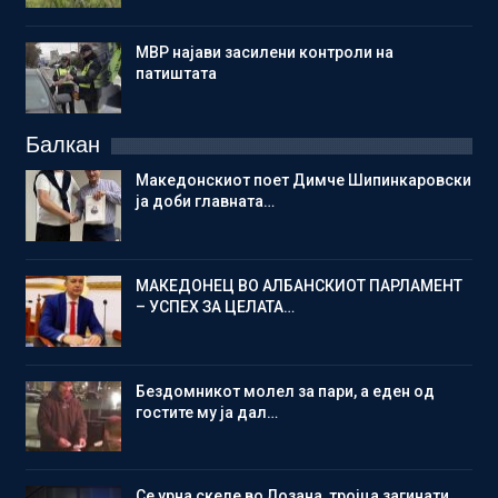
МВР најави засилени контроли на
патиштата
Балкан
Македонскиот поет Димче Шипинкаровски
ја доби главната…
МАКЕДОНЕЦ ВО АЛБАНСКИОТ ПАРЛАМЕНТ
– УСПЕХ ЗА ЦЕЛАТА…
Бездомникот молел за пари, а еден од
гостите му ја дал…
Се урна скеле во Лозана, тројца загинати