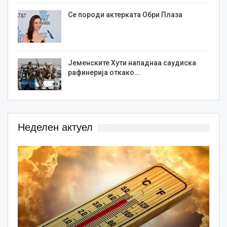
Се породи актерката Обри Плаза
Јеменските Хути нападнаа саудиска
рафинерија откако…
Неделен актуел