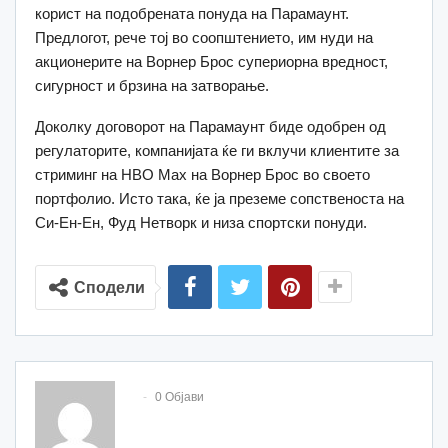
корист на подобрената понуда на Парамаунт.
Предлогот, рече тој во соопштението, им нуди на
акционерите на Ворнер Брос супериорна вредност,
сигурност и брзина на затворање.
Доколку договорот на Парамаунт биде одобрен од
регулаторите, компанијата ќе ги вклучи клиентите за
стриминг на HBO Max на Ворнер Брос во своето
портфолио. Исто така, ќе ја преземе сопственоста на
Си-Ен-Ен, Фуд Нетворк и низа спортски понуди.
Сподели
0 Објави