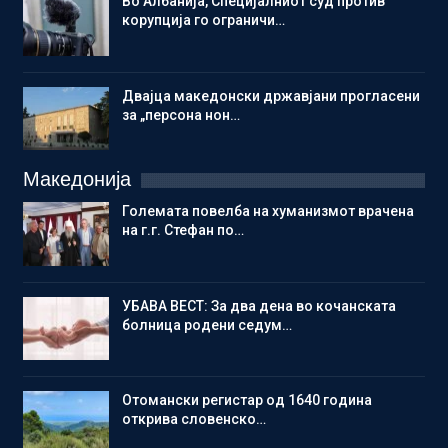
Во Албанија, Специјалниот суд против
корупција го ограничи…
Двајца македонски државјани прогласени
за „персона нон…
Македонија
Големата повелба на хуманизмот врачена
на г.г. Стефан по…
УБАВА ВЕСТ: За два дена во кочанската
болница родени седум…
Отомански регистар од 1640 година
открива словенско…