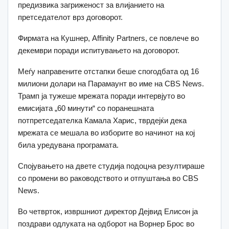
предизвика загриженост за влијанието на
претседателот врз договорот.
Фирмата на Кушнер, Affinity Partners, се повлече во
декември поради испитувањето на договорот.
Меѓу направените отстапки беше спогодбата од 16
милиони долари на Парамаунт во име на CBS News.
Трамп ја тужеше мрежата поради интервјуто во
емисијата „60 минути“ со поранешната
потпретседателка Камала Харис, тврдејќи дека
мрежата се мешала во изборите во начинот на кој
била уредувана програмата.
Спојувањето на двете студија подоцна резултираше
со промени во раководството и отпуштања во CBS
News.
Во четврток, извршниот директор Дејвид Елисон ја
поздрави одлуката на одборот на Ворнер Брос во