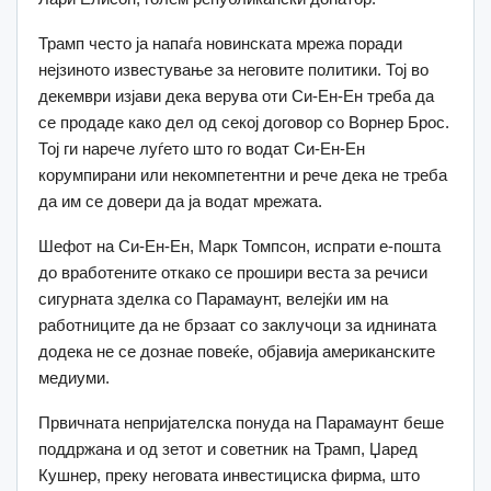
Трамп често ја напаѓа новинската мрежа поради
нејзиното известување за неговите политики. Тој во
декември изјави дека верува оти Си-Ен-Ен треба да
се продаде како дел од секој договор со Ворнер Брос.
Тој ги нарече луѓето што го водат Си-Ен-Ен
корумпирани или некомпетентни и рече дека не треба
да им се довери да ја водат мрежата.
Шефот на Си-Ен-Ен, Марк Томпсон, испрати е-пошта
до вработените откако се прошири веста за речиси
сигурната зделка со Парамаунт, велејќи им на
работниците да не брзаат со заклучоци за иднината
додека не се дознае повеќе, објавија американските
медиуми.
Првичната непријателска понуда на Парамаунт беше
поддржана и од зетот и советник на Трамп, Џаред
Кушнер, преку неговата инвестициска фирма, што