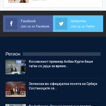
Facebook
Istokpress
Join us on Facebook
Join us on Twitter
Регион
Косовскиот премиер Албин Курти беше
гаѓан со јајца за време…
Зеленски во официјална посета на Србија:
Состаноците се…