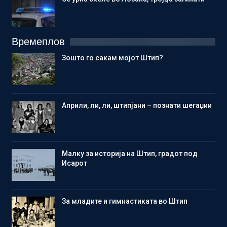
Времеплов
Зошто го сакам мојот Штип?
Aприли, ли, ли, штипјани – познати шегаџии
Малку за историја на Штип, градот под
Исарот
Зa младите и гимнастиката во Штип