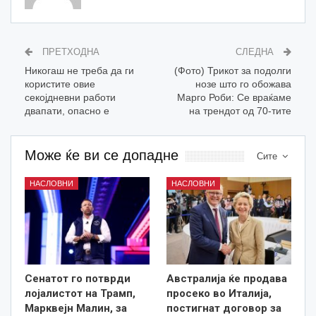
ПРЕТХОДНА
СЛЕДНА
Никогаш не треба да ги
(Фото) Трикот за подолги
користите овие
нозе што го обожава
секојдневни работи
Марго Роби: Се враќаме
двапати, опасно е
на трендот од 70-тите
Може ќе ви се допадне
Сите
НАСЛОВНИ
НАСЛОВНИ
Сенатот го потврди
Австралија ќе продава
лојалистот на Трамп,
просеко во Италија,
Марквејн Малин, за
постигнат договор за