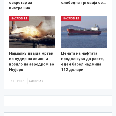
секретар за
слободна трговија со…
внатрешна…
НАСЛОВНИ
НАСЛОВНИ
Најмалку двајца мртви
Цената на нафтата
во судир на авион и
продолжува да расте,
возило на аеродром во
еден барел надмина
Њујорк
112 долари
ПТРЕТХ
СЛЕДНО