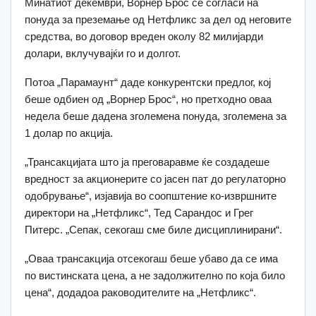
Минатиот декември, Ворнер Брос се согласи на
понуда за преземање од Нетфликс за дел од неговите
средства, во договор вреден околу 82 милијарди
долари, вклучувајќи го и долгот.
Потоа „Парамаунт“ даде конкурентски предлог, кој
беше одбиен од „Ворнер Брос“, но претходно оваа
недела беше дадена зголемена понуда, зголемена за
1 долар по акција.
„Трансакцијата што ја преговаравме ќе создадеше
вредност за акционерите со јасен пат до регулаторно
одобрување“, изјавија во соопштение ко-извршните
директори на „Нетфликс“, Тед Сарандос и Грег
Питерс. „Сепак, секогаш сме биле дисциплинирани“.
„Оваа трансакција отсекогаш беше убаво да се има
по вистинската цена, а не задолжително по која било
цена“, додадоа раководителите на „Нетфликс“.