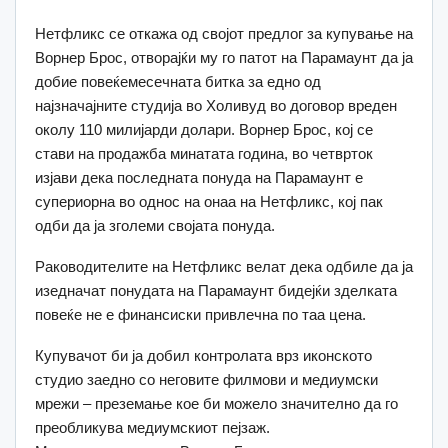
Нетфликс се откажа од својот предлог за купување на
Ворнер Брос, отворајќи му го патот на Парамаунт да ја
добие повеќемесечната битка за едно од
најзначајните студија во Холивуд во договор вреден
околу 110 милијарди долари. Ворнер Брос, кој се
стави на продажба минатата година, во четврток
изјави дека последната понуда на Парамаунт е
супериорна во однос на онаа на Нетфликс, кој пак
одби да ја зголеми својата понуда.
Раководителите на Нетфликс велат дека одбиле да ја
изедначат понудата на Парамаунт бидејќи зделката
повеќе не е финансиски привлечна по таа цена.
Купувачот би ја добил контролата врз иконското
студио заедно со неговите филмови и медиумски
мрежи – преземање кое би можело значително да го
преобликува медиумскиот пејзаж.