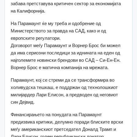
забава претставува критичен сектор за економијата
на Калифорнија.
На Парамаунт ќе му треба и одобрение од
Министерството за правда на САД, како и од
европските регулатори.
Договорот меѓу Парамаунт и Ворнер Брос би можел
да има сериозни последици за иднината на еден од
најголемите новински брендови во САД – Си-Ен-Ен.
Ворнер Брос е матична компанија на мрежата.
Парамаунт, кој се стреми да се трансформира во
холивудска тешкаш, е поддржан од технолошкиот
милијардер Лари Елисон, а предводен од неговиот
син Дејвид.
Финансирањето на понудата на Парамаунт
предизвика критики, делумно поради блиските врски
меѓу американскиот претседател Доналд Трамп и
Лари Елисон, голем републикански донатор.