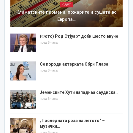
СВЕТ
Климатските промени, пожарите и сушата во
Европа…
(Фото) Род Стјуарт доби шесто внуче
пред 8 часа
Се породи актерката Обри Плаза
пред 8 часа
Јеменските Хути нападнаа саудиска…
пред 8 часа
„Последната роза на летото“ –
музички…
пред 8 часа