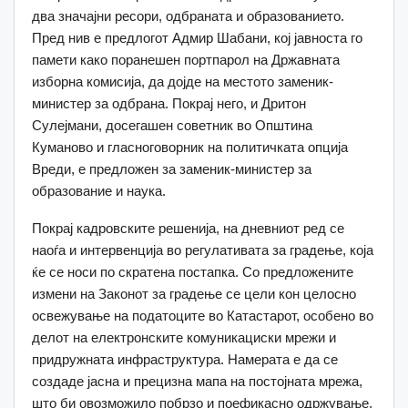
два значајни ресори, одбраната и образованието.
Пред нив е предлогот Адмир Шабани, кој јавноста го
памети како поранешен портпарол на Државната
изборна комисија, да дојде на местото заменик-
министер за одбрана. Покрај него, и Дритон
Сулејмани, досегашен советник во Општина
Куманово и гласноговорник на политичката опција
Вреди, е предложен за заменик-министер за
образование и наука.
Покрај кадровските решенија, на дневниот ред се
наоѓа и интервенција во регулативата за градење, која
ќе се носи по скратена постапка. Со предложените
измени на Законот за градење се цели кон целосно
освежување на податоците во Катастарот, особено во
делот на електронските комуникациски мрежи и
придружната инфраструктура. Намерата е да се
создаде јасна и прецизна мапа на постојната мрежа,
што би овозможило побрзо и поефикасно одржување,