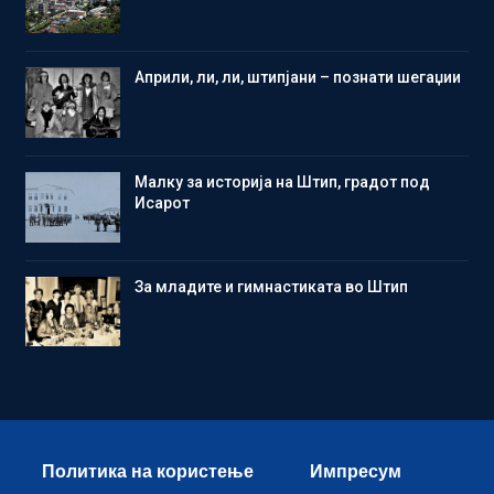
Aприли, ли, ли, штипјани – познати шегаџии
Малку за историја на Штип, градот под
Исарот
Зa младите и гимнастиката во Штип
Политика на користење
Импресум