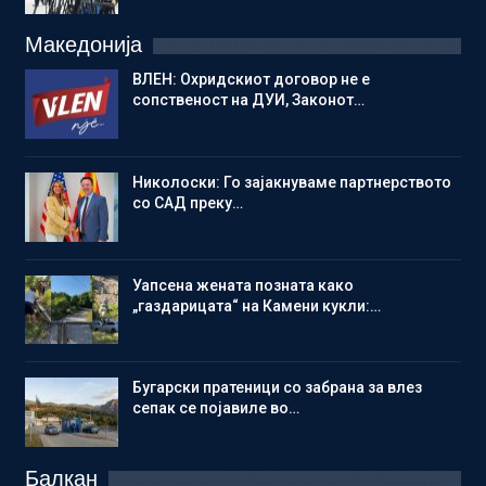
Македонија
ВЛЕН: Охридскиот договор не е
сопственост на ДУИ, Законот…
Николоски: Го зајакнуваме партнерството
со САД преку…
Уапсена жената позната како
„газдарицата“ на Камени кукли:…
Бугарски пратеници со забрана за влез
сепак се појавиле во…
Балкан