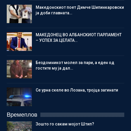
Македонскиот поет Димче Шипинкаровски
ја доби главната…
МАКЕДОНЕЦ ВО АЛБАНСКИОТ ПАРЛАМЕНТ
– УСПЕХ ЗА ЦЕЛАТА…
Бездомникот молел за пари, а еден од
гостите му ја дал…
Се урна скеле во Лозана, тројца загинати
Времеплов
Зошто го сакам мојот Штип?