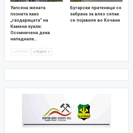
Уапсена жената
Бугарски пратеници со
позната како
забрана за влез сепак
„газдарицата“ на
се појавиле во Кочани
Камени кукли:
Осомничена дека
нападнала…
ПТРЕТХ
СЛЕДНО