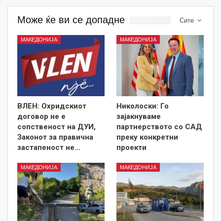
Може ќе ви се допадне
Сите
МАКЕДОНИЈА
МАКЕДОНИЈА
ВЛЕН: Охридскиот
Николоски: Го
договор не е
зајакнуваме
сопственост на ДУИ,
партнерството со САД
Законот за правична
преку конкретни
застапеност не…
проекти
МАКЕДОНИЈА
МАКЕДОНИЈА