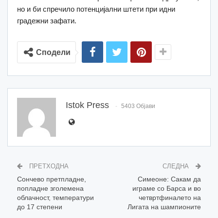
но и би спречило потенцијални штети при идни
градежни зафати.
Сподели
Istok Press
5403 Објави
ПРЕТХОДНА
СЛЕДНА
Сончево претпладне,
Симеоне: Сакам да
попладне зголемена
играме со Барса и во
облачност, температури
четвртфиналето на
до 17 степени
Лигата на шампионите