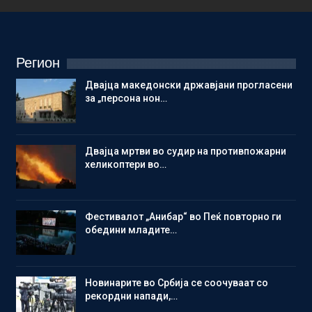
Регион
Двајца македонски државјани прогласени
за „персона нон…
Двајца мртви во судир на противпожарни
хеликоптери во…
Фестивалот „Анибар“ во Пеќ повторно ги
обедини младите…
Новинарите во Србија се соочуваат со
рекордни напади,…