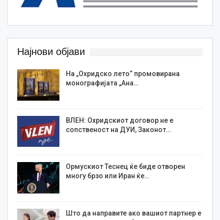
Најнови објави
На „Охридско лето“ промовирана
монографијата „Ана…
ВЛЕН: Охридскиот договор не е
сопственост на ДУИ, Законот…
Ормускиот Теснец ќе биде отворен
многу брзо или Иран ќе…
Што да направите ако вашиот партнер е