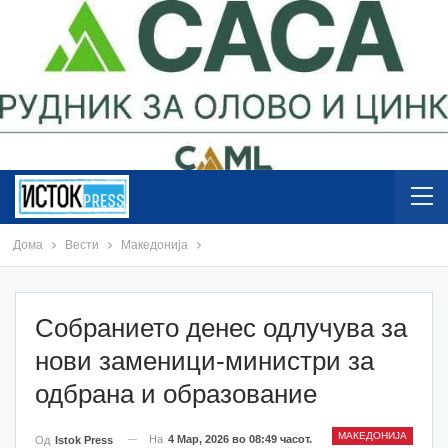
Дома
Вести
Македонија
Собранието денес одлучува за
нови заменици-министри за
одбрана и образование
МАКЕДОНИЈА
На
4 Мар, 2026 во 08:49 часот.
Од
Istok Press