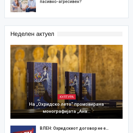
пасивно-агресивен?
Неделен актуел
КУЛТУРА
На „Охридско лето“ промовирана
монографијата „Ана…
ВЛЕН: Охридскиот договор не е…