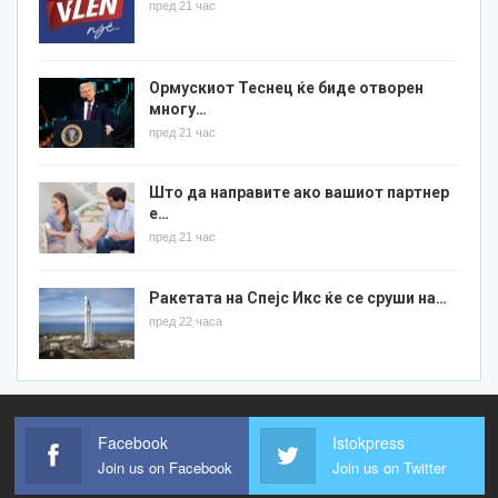
пред 21 час
Ормускиот Теснец ќе биде отворен
многу…
пред 21 час
Што да направите ако вашиот партнер
е…
пред 21 час
Ракетата на Спејс Икс ќе се сруши на…
пред 22 часа
Facebook
Istokpress
Join us on Facebook
Join us on Twitter