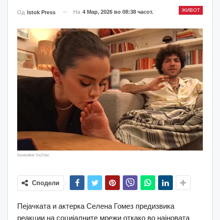
ЖИВОТ
На
4 Мар, 2026 во 08:38 часот.
Од
Istok Press
Сподели
Пејачката и актерка Селена Гомез предизвика
реакции на социјалните мрежи откако во најновата