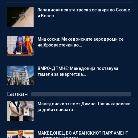
Западнонилската треска се шири во Скопје
и Велес
Мицкоски: Македонските аеродроми се
најбрзорастечки во…
ВМРО-ДПМНЕ: Македонија поставува
темели за енергетска…
Балкан
Македонскиот поет Димче Шипинкаровски
ја доби главната…
МАКЕДОНЕЦ ВО АЛБАНСКИОТ ПАРЛАМЕНТ