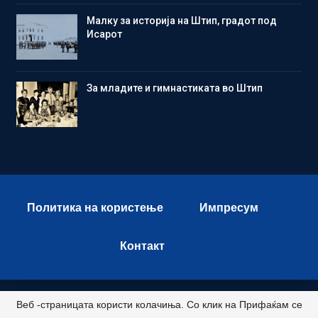
Малку за историја на Штип, градот под
Исарот
Зa младите и гимнастиката во Штип
Политика на користење
Импресум
Контакт
Веб -страницата користи колачиња. Со клик на Прифаќам се
© 2026 - Istok Press. All Rights Reserved.