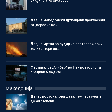
корупција го ограничи…
Двајца македонски државјани прогласени
за „персона нон…
Двајца мртви во судир на противпожарни
хеликоптери во…
Фестивалот „Анибар“ во Пеќ повторно ги
обедини младите…
Македонија
Денес портокалова фаза: Температурите
до 40 степени