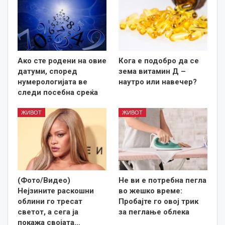
Ако сте родени на овие
Кога е подобро да се
датуми, според
зема витамин Д –
нумерологијата ве
наутро или навечер?
следи посебна среќа
ЖИВОТ
ЖИВОТ
(Фото/Видео)
Не ви е потребна пегла
Нејзините раскошни
во жешко време:
облини го тресат
Пробајте го овој трик
светот, а сега ја
за пеглање облека
покажа својата…