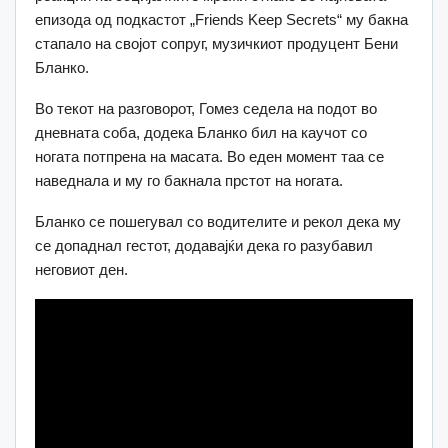
епизода од подкастот „Friends Keep Secrets“ му бакна
стапало на својот сопруг, музичкиот продуцент Бени
Бланко.
Во текот на разговорот, Гомез седела на подот во
дневната соба, додека Бланко бил на каучот со
ногата потпрена на масата. Во еден момент таа се
наведнала и му го бакнала прстот на ногата.
Бланко се пошегувал со водителите и рекол дека му
се допаднал гестот, додавајќи дека го разубавил
неговиот ден.