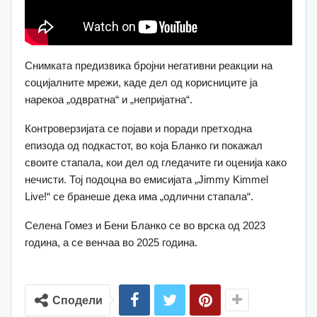
Снимката предизвика бројни негативни реакции на
социјалните мрежи, каде дел од корисниците ја
нарекоа „одвратна“ и „непријатна“.
Контроверзијата се појави и поради претходна
епизода од подкастот, во која Бланко ги покажал
своите стапала, кои дел од гледачите ги оценија како
нечисти. Тој подоцна во емисијата „Jimmy Kimmel
Live!“ се бранеше дека има „одлични стапала“.
Селена Гомез и Бени Бланко се во врска од 2023
година, а се венчаа во 2025 година.
Сподели