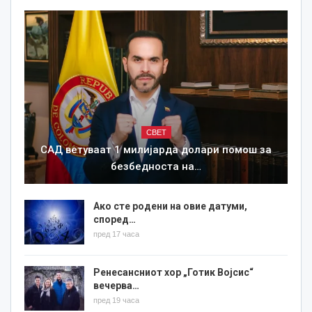
СВЕТ
САД ветуваат 1 милијарда долари помош за
безбедноста на…
Ако сте родени на овие датуми,
според…
пред 17 часа
Ренесансниот хор „Готик Војсис“
вечерва…
пред 19 часа