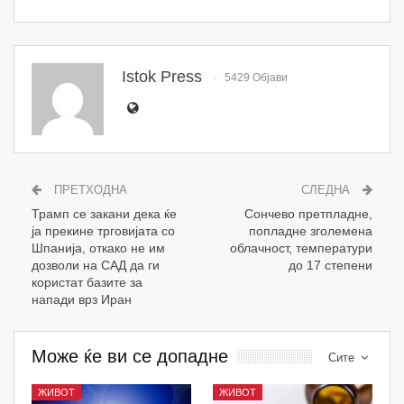
Istok Press
5429 Објави
ПРЕТХОДНА
СЛЕДНА
Трамп се закани дека ќе
Сончево претпладне,
ја прекине трговијата со
попладне зголемена
Шпанија, откако не им
облачност, температури
дозволи на САД да ги
до 17 степени
користат базите за
напади врз Иран
Може ќе ви се допадне
Сите
ЖИВОТ
ЖИВОТ