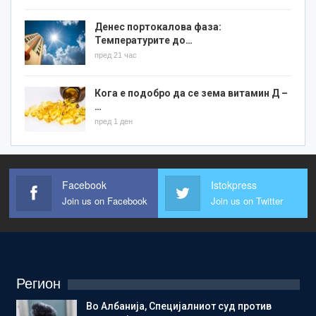
Денес портокалова фаза:
Температурите до…
пред 21 час
Кога е подобро да се зема витамин Д –
…
пред 1 ден
Facebook
Istokpress
Join us on Facebook
Join us on Twitter
Регион
Во Албанија, Специјалниот суд против