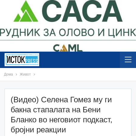
Дома
Живот
(Видео) Селена Гомез му ги
бакна стапалата на Бени
Бланко во неговиот подкаст,
бројни реакции