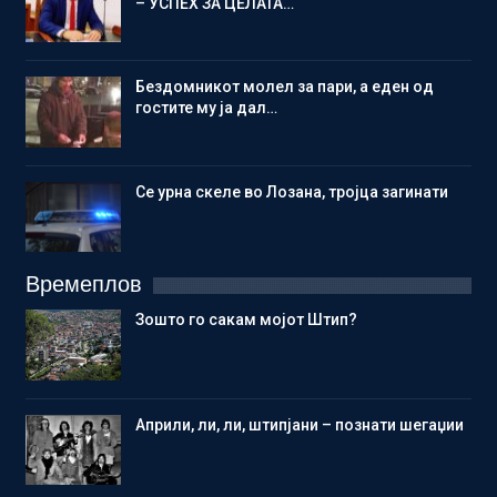
– УСПЕХ ЗА ЦЕЛАТА…
Бездомникот молел за пари, а еден од
гостите му ја дал…
Се урна скеле во Лозана, тројца загинати
Времеплов
Зошто го сакам мојот Штип?
Aприли, ли, ли, штипјани – познати шегаџии