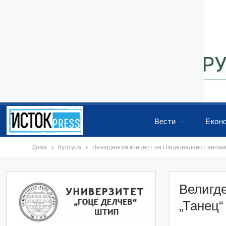
Вести
Екон
Дома
Култура
Велигденски концерт на Националниот ансамб
Велигд
„Танец“