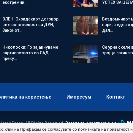
екстремни…
УСПЕХ ЗА ЦЕЛ
ВЛЕН: Охридскиот договор
Бездомникот 
не е сопственост на ДУИ,
пари, а еден од
Законот…
дал…
Николоски: Го зајакнуваме
Се урна скеле 
партнерството со САД
тројца загинат
преку…
литика на користење
Импресум
Контакт
 Istok Press. All Rights Reserved.
Развиено и хостирано од
Со клик на Прифаќам се согласувате со политиката на приватност 