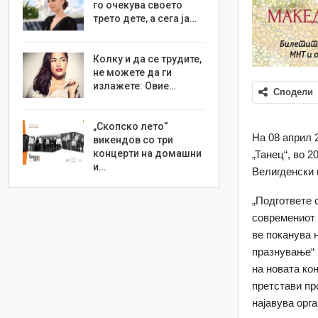
го очекува своето
трето дете, а сега ја…
Колку и да се трудите,
не можете да ги
излажете: Овие…
Сподели
„Скопско лето“
На 08 април 
викендов со три
концерти на домашни
„Танец“, во 
и…
Велигденски 
„Подгответе 
современиот 
ве поканува 
празнување“ 
на новата ко
претстави пр
најавува орга