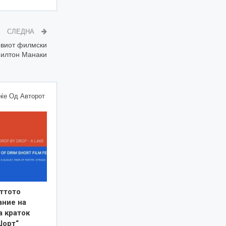
СЛЕДНА
рвиот филмски
Милтон Манаки
ќе Од Авторот
ттото
ание на
а краток
Шорт“