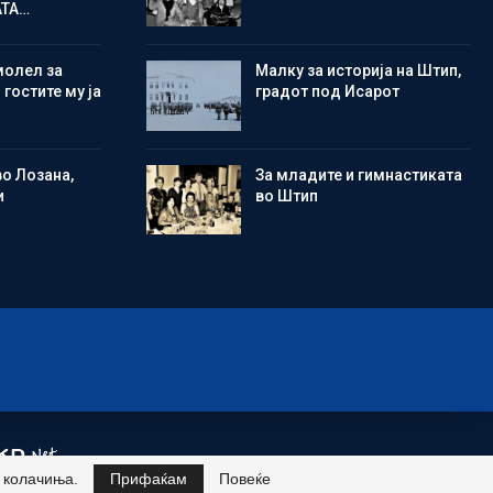
АТА…
молел за
Малку за историја на Штип,
 гостите му ја
градот под Исарот
во Лозана,
Зa младите и гимнастиката
и
во Штип
и колачиња.
Прифаќам
Повеќе