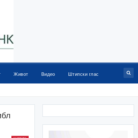
т
Живот
Видео
Штипски глас
мбл