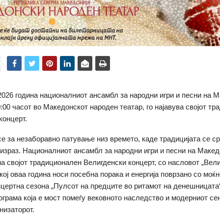
2026 година националниот ансамбл за народни игри и песни на М
20:00 часот во Македонскот народен театар, го најавува својот т
концерт.
се за незаборавно патување низ времето, каде традицијата се с
израз. Националниот ансамбл за народни игри и песни на Македо
на својот традиционален Велигденски концерт, со насловот „Вел
кој оваа година носи посебна порака и енергија поврзано со моќ
нцертна сезона „Пулсот на предците во ритамот на денешницата“
ограма која е мост помеѓу вековното наследство и модерниот се
низаторот.