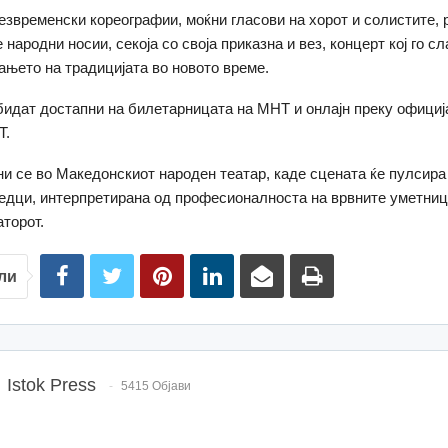
езвременски кореографии, моќни гласови на хорот и солистите, 
народни носии, секоја со своја приказна и вез, концерт кој го с
ањето на традицијата во новото време.
бидат достапни на билетарницата на МНТ и онлајн преку официј
Т.
и се во Македонскиот народен театар, каде сцената ќе пулсира 
едци, интерпретирана од професионалноста на врвните уметници
аторот.
ли
Istok Press
5415 Објави