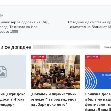
НА
министер за одбрана на САД,
62 години од смртта на п
елд: Тактиката во Иран
снимател на Балканот, 
Косово 1999
ви се допадне
Пове
КУЛТУРА
КУЛТУРА
 на „Охридско
„Вокален и пијанистички
Почнува десе
одосија Нтоку
огномет“ за роденденот
јубилејно изд
олидори
на „Охридско лето“
фестивалот н
филм „Дрим 