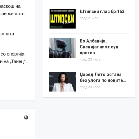
раскош на
Штипски глас бр.163
лави животот
пред 21 час
алната
Во Албанија,
Специјалниот суд
против…
со енергија
пред 23 часа
 на „Танец“,
Џаред Лето остана
без улога по новите…
пред 23 часа