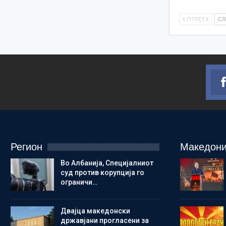
ПТРЕТХ
С
Регион
Македони
Во Албанија, Специјалниот
суд против корупција го
ограничи…
Двајца македонски
државјани прогласени за