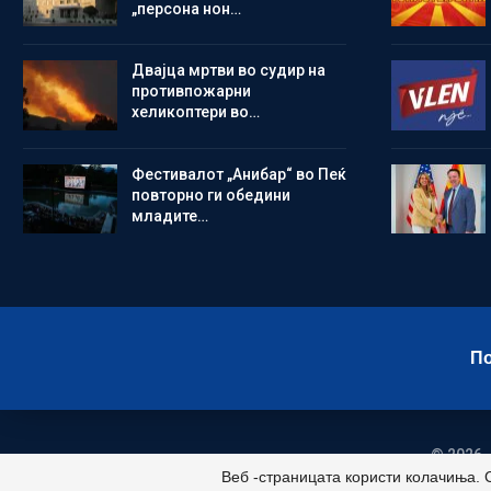
„персона нон…
Двајца мртви во судир на
противпожарни
хеликоптери во…
Фестивалот „Анибар“ во Пеќ
повторно ги обедини
младите…
По
© 2026 -
Веб -страницата користи колачиња. 