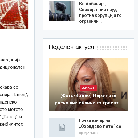
Во Албанија,
Специјалниот суд
против корупција го
ограничи…
Неделен актуел
акедонија
радиционален
реќава со
ЖИВОТ
нија „Танец“,
(Фото/Видео) Нејзините
игденско
раскошни облини го тресат…
ното мотото
 „Танец“ ќе
Грчка вечер на
нзибилитет,
„Охридско лето“ со…
пред 3 часа