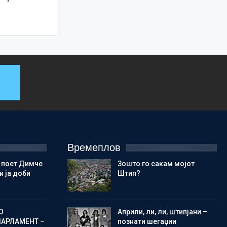
Времеплов
 поет Димче
Зошто го сакам мојот
 ја доби
Штип?
О
Aприли, ли, ли, штипјани –
ПАРЛАМЕНТ –
познати шегаџии