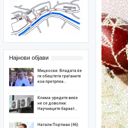
Најнови објави
Мицкоски: Владата ќе
ги обештети граѓаните
кои претрпеа…
Клима-уредите веќе
не се доволни:
Научниците бараат…
Натали Портман (46)