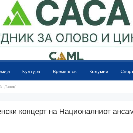
омија
Култура
Времеплов
Колумни
Спор
л „Танец“
енски концерт на Националниот анса