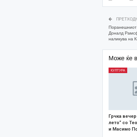
ПРЕТХОД
Поранешниот 
Доналд Рамсф
наликува на 
Може ќе 
КУЛТУРА
Грчка вечер
лето“ со Те
и Масимо П