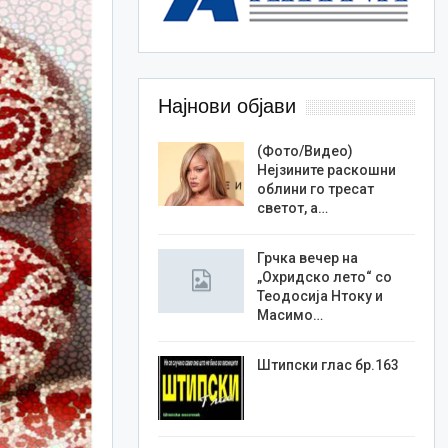
Најнови објави
(Фото/Видео)
Нејзините раскошни
облини го тресат
светот, а…
Грчка вечер на
„Охридско лето“ со
Теодосија Нтоку и
Масимо…
Штипски глас бр.163