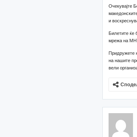
Очекувајте Б
македонските 
и воскреснув
Билетите ќе 
мрежа на МН
Придружете н
на нашите пр
вели организ
Споде