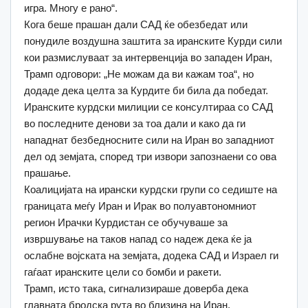
игра. Многу е рано“.
Кога беше прашан дали САД ќе обезбедат или
понудиле воздушна заштита за иранските Курди сили
кои размислуваат за интервенција во западен Иран,
Трамп одговори: „Не можам да ви кажам тоа“, но
додаде дека целта за Курдите би била да победат.
Иранските курдски милиции се консултираа со САД
во последните денови за тоа дали и како да ги
нападнат безбедносните сили на Иран во западниот
дел од земјата, според три извори запознаени со ова
прашање.
Коалицијата на ирански курдски групи со седиште на
границата меѓу Иран и Ирак во полуавтономниот
регион Ирачки Курдистан се обучуваше за
извршување на таков напад со надеж дека ќе ја
ослабне војската на земјата, додека САД и Израел ги
гаѓаат иранските цели со бомби и ракети.
Трамп, исто така, сигнализираше доверба дека
главната бродска рута во близина на Иран,