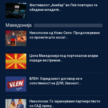
Фестивалот „Анибар“ во Пеќ повторно ги
обедини младите…
Македонија
Николоски од Ново Село: Продолжуваме
со проекти што носат…
Цела Македонија под портокалов аларм
поради екстремни…
ВЛЕН: Охридскиот договор не е
сопственост на ДУИ, Законот…
Николоски: Го зајакнуваме партнерството
со САД преку…