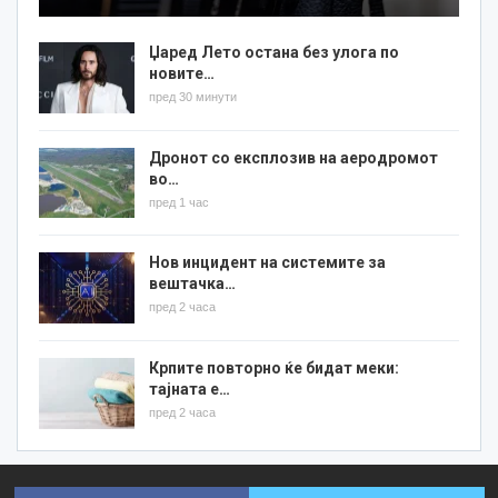
Џаред Лето остана без улога по
новите…
пред 30 минути
Дронот со експлозив на аеродромот
во…
пред 1 час
Нов инцидент на системите за
вештачка…
пред 2 часа
Крпите повторно ќе бидат меки:
тајната е…
пред 2 часа