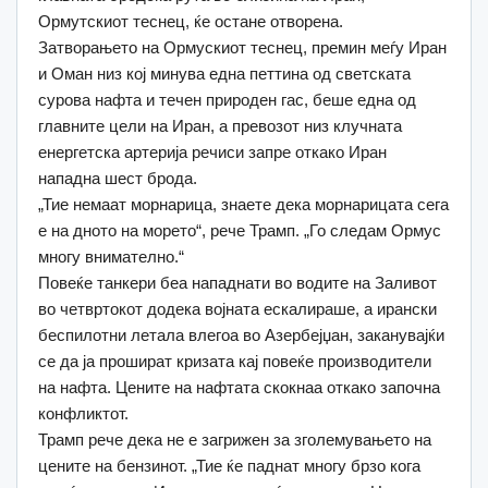
Ормутскиот теснец, ќе остане отворена.
Затворањето на Ормускиот теснец, премин меѓу Иран
и Оман низ кој минува една петтина од светската
сурова нафта и течен природен гас, беше една од
главните цели на Иран, а превозот низ клучната
енергетска артерија речиси запре откако Иран
нападна шест брода.
„Тие немаат морнарица, знаете дека морнарицата сега
е на дното на морето“, рече Трамп. „Го следам Ормус
многу внимателно.“
Повеќе танкери беа нападнати во водите на Заливот
во четвртокот додека војната ескалираше, а ирански
беспилотни летала влегоа во Азербејџан, заканувајќи
се да ја прошират кризата кај повеќе производители
на нафта. Цените на нафтата скокнаа откако започна
конфликтот.
Трамп рече дека не е загрижен за зголемувањето на
цените на бензинот. „Тие ќе паднат многу брзо кога