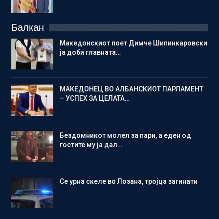
Балкан
Македонскиот поет Димче Шипинкаровски
ја доби главната…
МАКЕДОНЕЦ ВО АЛБАНСКИОТ ПАРЛАМЕНТ
– УСПЕХ ЗА ЦЕЛАТА…
Бездомникот молел за пари, а еден од
гостите му ја дал…
Се урна скеле во Лозана, тројца загинати