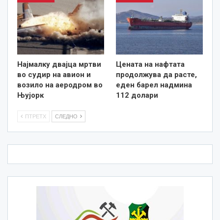
Најмалку двајца мртви
Цената на нафтата
во судир на авион и
продолжува да расте,
возило на аеродром во
еден барел надмина
Њујорк
112 долари
ПТРЕТХ
СЛЕДНО