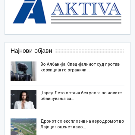
Најнови објави
Во Албанија, Специјалниот суд против
корупција го ограничи…
Џаред Лето остана без улога по новите
обвинувања за…
Дронот со експлозив на аеродромот во
Лајпциг оценет како…