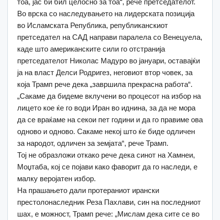
тоа, јас би бил целосно за тоа“, рече претседателот.
Во врска со наследувањето на лидерската позиција
во Исламската Република, републиканскиот
претседател на САД направи паралела со Венецуела,
каде што американските сили го отстранија
претседателот Николас Мадуро во јануари, оставајќи
ја на власт Делси Родригез, неговиот втор човек, за
која Трамп рече дека „завршила прекрасна работа“.
„Сакаме да бидеме вклучени во процесот на избор на
лицето кое ќе го води Иран во иднина, за да не мора
да се враќаме на секои пет години и да го правиме ова
одново и одново. Сакаме некој што ќе биде одличен
за народот, одличен за земјата“, рече Трамп.
Тој не образложи откако рече дека синот на Хамнеи,
Моџтаба, кој се појави како фаворит да го наследи, е
малку веројатен избор.
На прашањето дали протераниот ирански
престолонаследник Реза Пахлави, син на последниот
шах, е можност, Трамп рече: „Мислам дека сите се во