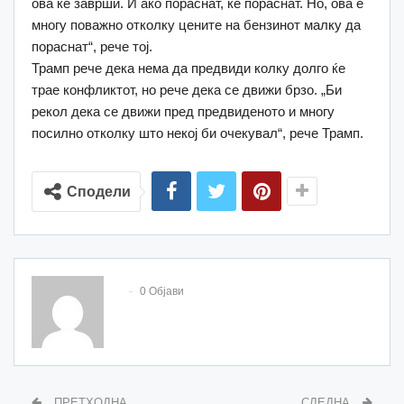
ова ќе заврши. И ако пораснат, ќе пораснат. Но, ова е
многу поважно отколку цените на бензинот малку да
пораснат“, рече тој.
Трамп рече дека нема да предвиди колку долго ќе
трае конфликтот, но рече дека се движи брзо. „Би
рекол дека се движи пред предвиденото и многу
посилно отколку што некој би очекувал“, рече Трамп.
Сподели
0 Објави
ПРЕТХОДНА
СЛЕДНА