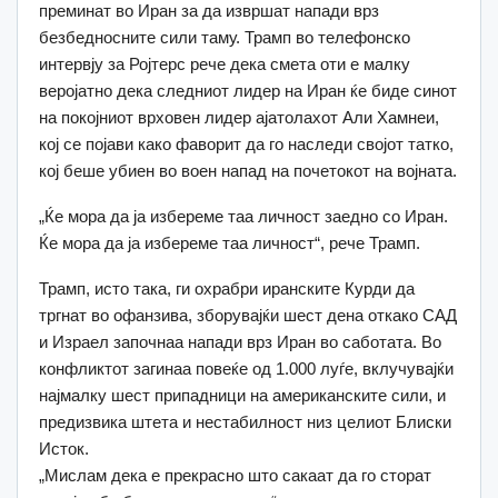
преминат во Иран за да извршат напади врз
безбедносните сили таму. Трамп во телефонско
интервју за Ројтерс рече дека смета оти е малку
веројатно дека следниот лидер на Иран ќе биде синот
на покојниот врховен лидер ајатолахот Али Хамнеи,
кој се појави како фаворит да го наследи својот татко,
кој беше убиен во воен напад на почетокот на војната.
„Ќе мора да ја избереме таа личност заедно со Иран.
Ќе мора да ја избереме таа личност“, рече Трамп.
Трамп, исто така, ги охрабри иранските Курди да
тргнат во офанзива, зборувајќи шест дена откако САД
и Израел започнаа напади врз Иран во саботата. Во
конфликтот загинаа повеќе од 1.000 луѓе, вклучувајќи
најмалку шест припадници на американските сили, и
предизвика штета и нестабилност низ целиот Блиски
Исток.
„Мислам дека е прекрасно што сакаат да го сторат