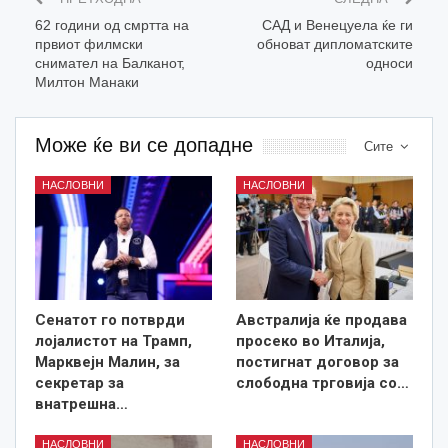
62 години од смртта на
САД и Венецуела ќе ги
првиот филмски
обноват дипломатските
снимател на Балканот,
односи
Милтон Манаки
Може ќе ви се допадне
Сите
НАСЛОВНИ
НАСЛОВНИ
Сенатот го потврди
Австралија ќе продава
лојалистот на Трамп,
просеко во Италија,
Марквејн Малин, за
постигнат договор за
секретар за
слободна трговија со…
внатрешна…
НАСЛОВНИ
НАСЛОВНИ