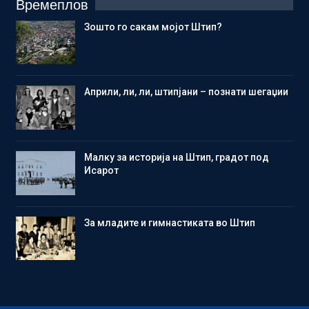
Времеплов
Зошто го сакам мојот Штип?
Aприли, ли, ли, штипјани – познати шегаџии
Малку за историја на Штип, градот под
Исарот
Зa младите и гимнастиката во Штип