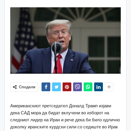
Сподели
Американскиот претседател Доналд Трамп изјави
дека САД мора да бидат вклучени во изборот на
следниот лидер на Иран и рече дека би било одлично
доколку иранските курдски сили со седиште во Ирак