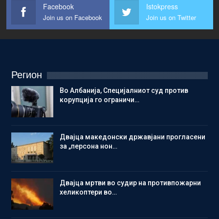
Facebook
Istokpress
Join us on Facebook
Join us on Twitter
Регион
Во Албанија, Специјалниот суд против
корупција го ограничи…
Двајца македонски државјани прогласени
за „персона нон…
Двајца мртви во судир на противпожарни
хеликоптери во…