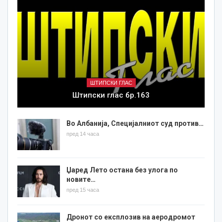
ШТИПСКИ ГЛАС
Штипски глас бр.163
Во Албанија, Специјалниот суд против…
пред 14 часа
Џаред Лето остана без улога по
новите…
пред 15 часа
Дронот со експлозив на аеродромот