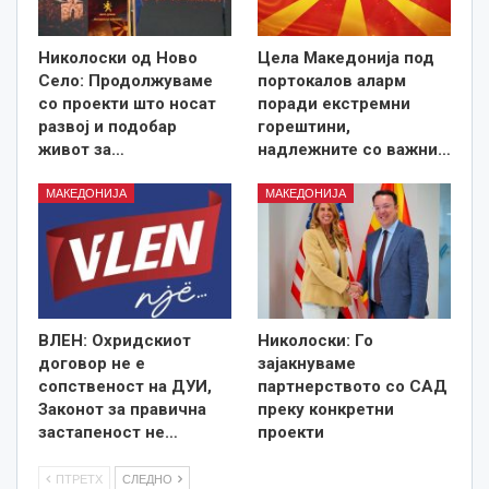
Николоски од Ново
Цела Македонија под
Село: Продолжуваме
портокалов аларм
со проекти што носат
поради екстремни
развој и подобар
горештини,
живот за…
надлежните со важни…
МАКЕДОНИЈА
МАКЕДОНИЈА
ВЛЕН: Охридскиот
Николоски: Го
договор не е
зајакнуваме
сопственост на ДУИ,
партнерството со САД
Законот за правична
преку конкретни
застапеност не…
проекти
ПТРЕТХ
СЛЕДНО