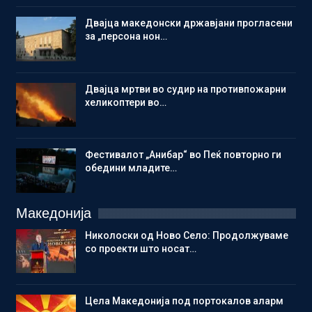
Двајца македонски државјани прогласени
за „персона нон…
Двајца мртви во судир на противпожарни
хеликоптери во…
Фестивалот „Анибар“ во Пеќ повторно ги
обедини младите…
Македонија
Николоски од Ново Село: Продолжуваме
со проекти што носат…
Цела Македонија под портокалов аларм