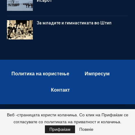
Исарот
Зa младите и гимнастиката во Штип
Политика на користење
Импресум
Контакт
Веб -страницата користи колачиња. Со клик на Прифаќам се
© 2026 - Istok Press. All Rights Reserved.
согласувате со политиката на приватност и колачиња.
Развиено и хостирано од
Прифаќам
Повеќе