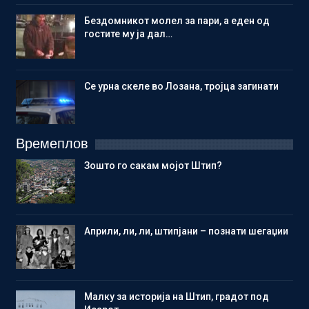
Бездомникот молел за пари, а еден од
гостите му ја дал…
Се урна скеле во Лозана, тројца загинати
Времеплов
Зошто го сакам мојот Штип?
Aприли, ли, ли, штипјани – познати шегаџии
Малку за историја на Штип, градот под