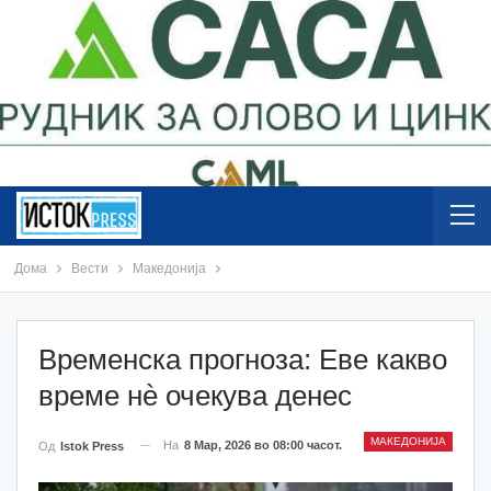
Дома
Вести
Македонија
Временска прогноза: Еве какво
време нè очекува денес
МАКЕДОНИЈА
На
8 Мар, 2026 во 08:00 часот.
Од
Istok Press