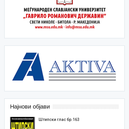
Најнови објави
Штипски глас бр.163