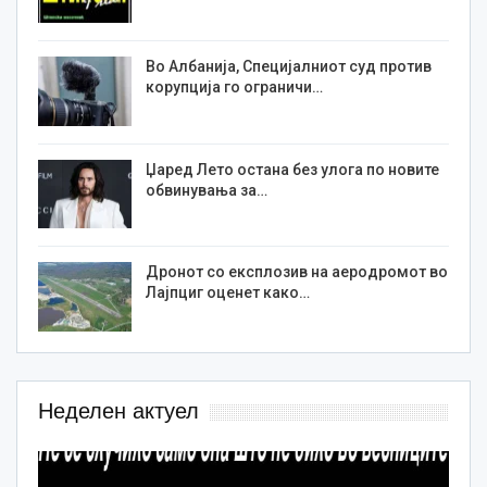
Во Албанија, Специјалниот суд против
корупција го ограничи…
Џаред Лето остана без улога по новите
обвинувања за…
Дронот со експлозив на аеродромот во
Лајпциг оценет како…
Неделен актуел