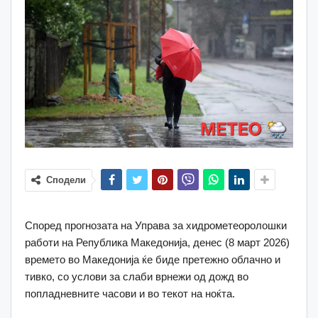
Сподели
Според прогнозата на Управа за хидрометеоролошки
работи на Република Македонија, денес (8 март 2026)
времето во Македонија ќе биде претежно облачно и
тивко, со услови за слаби врнежи од дожд во
попладневните часови и во текот на ноќта.