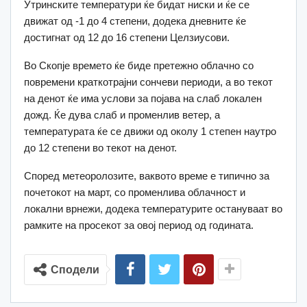
Утринските температури ќе бидат ниски и ќе се
движат од -1 до 4 степени, додека дневните ќе
достигнат од 12 до 16 степени Целзиусови.
Во Скопје времето ќе биде претежно облачно со
повремени краткотрајни сончеви периоди, а во текот
на денот ќе има услови за појава на слаб локален
дожд. Ќе дува слаб и променлив ветер, а
температурата ќе се движи од околу 1 степен наутро
до 12 степени во текот на денот.
Според метеоролозите, ваквото време е типично за
почетокот на март, со променлива облачност и
локални врнежи, додека температурите остануваат во
рамките на просекот за овој период од годината.
Сподели