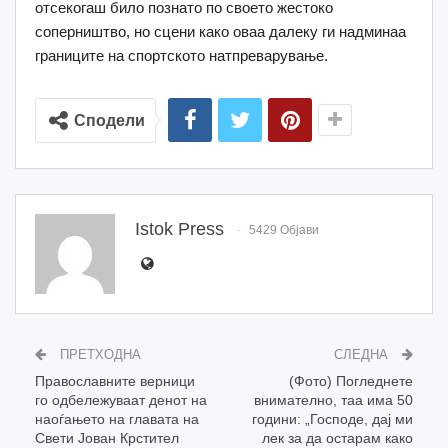
отсекогаш било познато по своето жестоко
соперништво, но сцени како оваа далеку ги надминаа
границите на спортското натпреварување.
Сподели
Istok Press
5429 Објави
ПРЕТХОДНА
СЛЕДНА
Православните верници
(Фото) Погледнете
го одбележуваат денот на
внимателно, таа има 50
наоѓањето на главата на
години: „Господе, дај ми
Свети Јован Крстител
лек за да остарам како