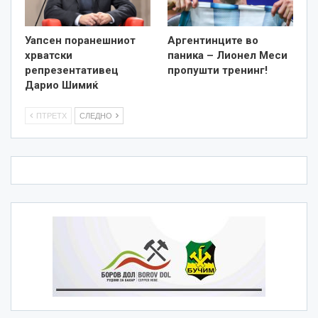
Уапсен поранешниот
Аргентинците во
хрватски
паника – Лионел Меси
репрезентативец
пропушти тренинг!
Дарио Шимиќ
ПТРЕТХ
СЛЕДНО