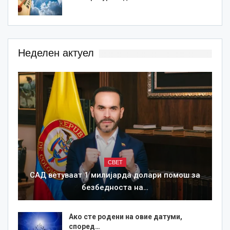
Неделен актуел
СВЕТ
САД ветуваат 1 милијарда долари помош за
безбедноста на…
Ако сте родени на овие датуми,
според…