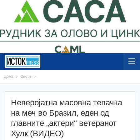
Дома
Спорт
Неверојатна масовна тепачка
на меч во Бразил, еден од
главните „актери“ ветеранот
Хулк (ВИДЕО)