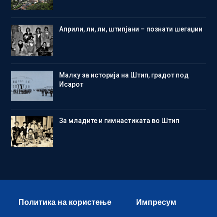
Aприли, ли, ли, штипјани – познати шегаџии
Малку за историја на Штип, градот под
Исарот
Зa младите и гимнастиката во Штип
Политика на користење
Импресум