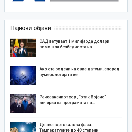
Најнови објави
САД ветуваат 1 милијарда долари
помош за безбедноста на…
Ако сте родени на овие датуми, според
нумерологијата ве…
Ренесансниот хор „Готик Војсис“
вечерва на програмата на…
Денес портокалова фаза:
Температурите до 40 степени