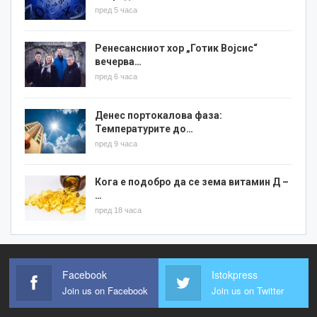
пред 5 часа
Ренесансниот хор „Готик Војсис“
вечерва…
пред 6 часа
Денес портокалова фаза:
Температурите до…
пред 9 часа
Кога е подобро да се зема витамин Д –
…
пред 18 часа
Facebook
Istokpress
Join us on Facebook
Join us on Twitter