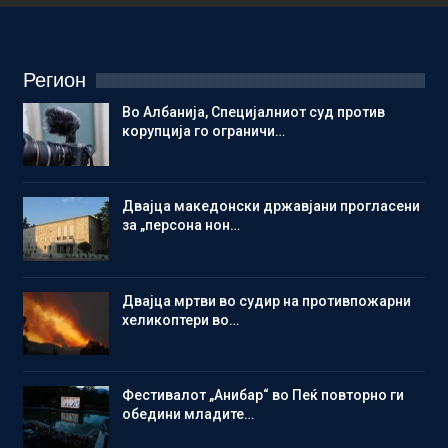
Регион
Во Албанија, Специјалниот суд против
корупција го ограничи…
Двајца македонски државјани прогласени
за „персона нон…
Двајца мртви во судир на противпожарни
хеликоптери во…
Фестивалот „Анибар“ во Пеќ повторно ги
обедини младите…