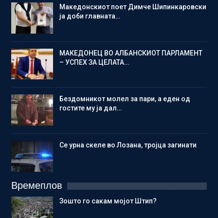
Македонскиот поет Димче Шипинкаровски
ја доби главната…
МАКЕДОНЕЦ ВО АЛБАНСКИОТ ПАРЛАМЕНТ
– УСПЕХ ЗА ЦЕЛАТА…
Бездомникот молел за пари, а еден од
гостите му ја дал…
Се урна скеле во Лозана, тројца загинати
Времеплов
Зошто го сакам мојот Штип?