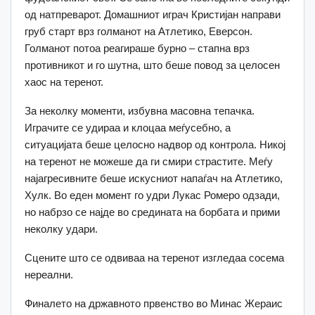
од натпреварот. Домашниот играч Кристијан направи
груб старт врз голманот на Атлетико, Еверсон.
Голманот потоа реагираше бурно – стапна врз
противникот и го шутна, што беше повод за целосен
хаос на теренот.
За неколку моменти, избувна масовна тепачка.
Играчите се удираа и клоцаа меѓусебно, а
ситуацијата беше целосно надвор од контрола. Никој
на теренот не можеше да ги смири страстите. Меѓу
најагресивните беше искусниот напаѓач на Атлетико,
Хулк. Во еден момент го удри Лукас Ромеро одзади,
но набрзо се најде во средината на борбата и прими
неколку удари.
Сцените што се одвиваа на теренот изгледаа сосема
нереални.
Финалето на државното првенство во Минас Жераис