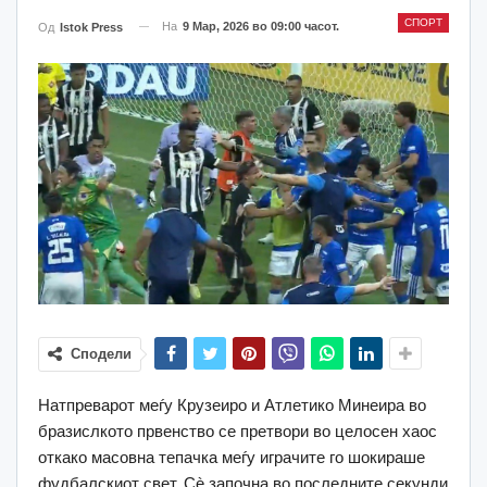
СПОРТ
На
9 Мар, 2026 во 09:00 часот.
Од
Istok Press
Сподели
Натпреварот меѓу Крузеиро и Атлетико Минеира во
бразислкото првенство се претвори во целосен хаос
откако масовна тепачка меѓу играчите го шокираше
фудбалскиот свет. Сè започна во последните секунди