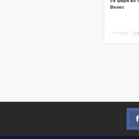
се шири во 
Велес
ПТРЕТХ
С