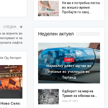
Не ви е потребна пегла
во жешко време:
Пробајте го овој…
СЛЕДНА
Неделен актуел
 за војните во
ислуваат и за
руската нафта
ќе Од Авторот
СВЕТ
Најмалку девет мртви во
пукање во училиште во
Тајланд
Одборот за мир на
Трамп за обнова на…
пред 20 часа
 Ново Село: