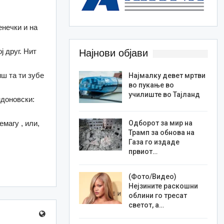
енечки и на
ј друг. Нит
Најнови објави
иш та ти зубе
Најмалку девет мртви
во пукање во
училиште во Тајланд
ндоновски:
емагу , или,
Одборот за мир на
Трамп за обнова на
Газа го издаде
првиот…
(Фото/Видео)
Нејзините раскошни
облини го тресат
светот, а…