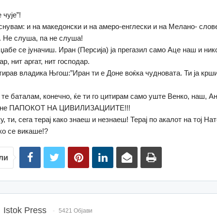
 чује”!
снувам: и на македонски и на амеро-енглески и на Мелано- слов
Не слуша, па не слуша!
 џабе се јуначиш. Иран (Персија) ја прегазил само Аце наш и нико
ар, нит аргат, нит господар.
итирав владика Њгош:”Иран ти е Доне воќка чудновата. Ти ја крш
а те баталам, конечно, ќе ти го цитирам само уште Венко, наш, А
Доне ПАПОКОТ НА ЦИВИЛИЗАЦИИТЕ!!!
, ти, сега терај како знаеш и незнаеш! Терај по акалот на тој Нат
ко се викаше!?
ли
Istok Press
5421 Објави