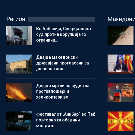
Регион
Македони
Во Албанија, Специјалниот
суд против корупција го
ограничи…
Двајца македонски
државјани прогласени за
„персона нон…
Двајца мртви во судир на
противпожарни
хеликоптери во…
Фестивалот „Анибар“ во Пеќ
повторно ги обедини
младите…