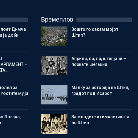
Времеплов
 поет Димче
Зошто го сакам мојот
 ја доби
Штип?
О
Aприли, ли, ли, штипјани –
ПАРЛАМЕНТ –
познати шегаџии
АТА…
молел за
Малку за историја на Штип,
 гостите му ја
градот под Исарот
во Лозана,
Зa младите и гимнастиката
и
во Штип