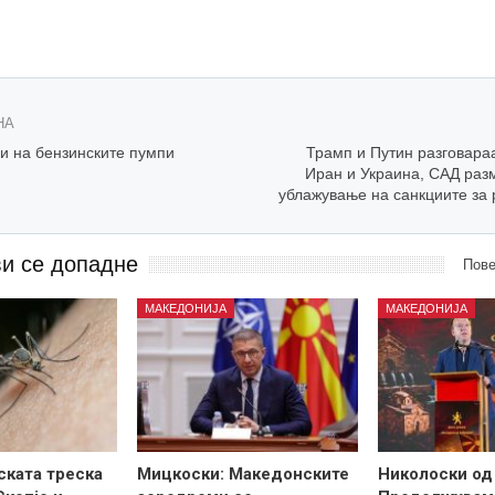
НА
и на бензинските пумпи
Трамп и Путин разговараа
Иран и Украина, САД разм
ублажување на санкциите за 
ви се допадне
Пове
МАКЕДОНИЈА
МАКЕДОНИЈА
ската треска
Мицкоски: Македонските
Николоски од