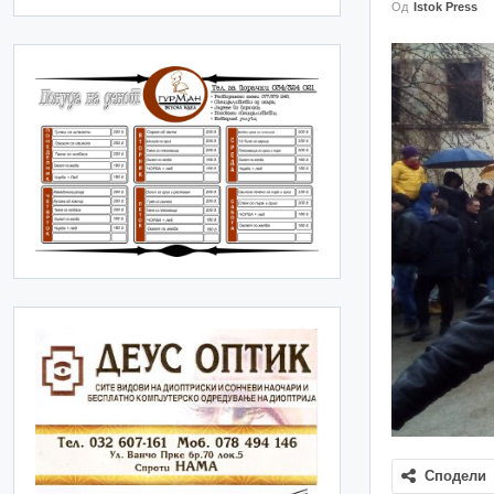
Од
Istok Press
Сподели