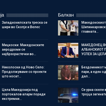
ја
Балкан
Западнонилската треска се
Македонскиот
шири во Скопје и Велес
Шипинкаровски
главната…
Мицкоски: Македонските
МАКЕДОНЕЦ В
аеродроми се
АЛБАНСКИОТ 
најбрзорастечки во…
УСПЕХ ЗА ЦЕЛ
Николоски од Ново Село:
Бездомникот 
Продолжуваме со проекти
пари, а еден од
што носат…
дал…
Цела Македонија под
Се урна скеле 
портокалов аларм поради
тројца загинат
екстремни…