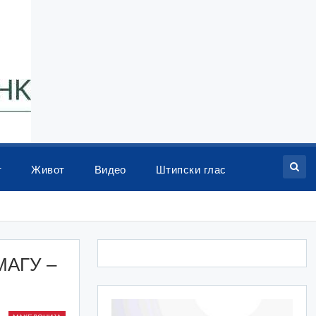
т
Живот
Видео
Штипски глас
МАГУ –