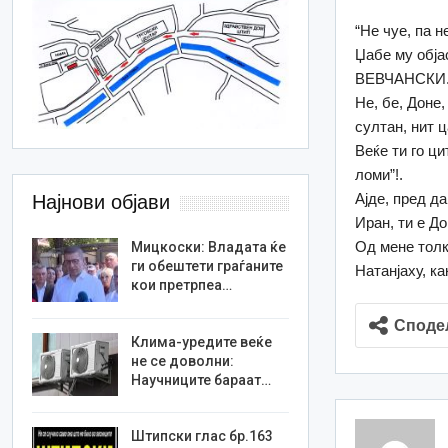
“Не чуе, па не
Џабе му обја
ВЕВЧАНСКИ. 
Не, бе, Доне,
султан, нит ц
Веќе ти го ц
ломи”!.
Ајде, пред д
Најнови објави
Иран, ти е 
Од мене толку
Мицкоски: Владата ќе
ги обештети граѓаните
Натанјаху, ка
кои претрпеа…
Споде
Клима-уредите веќе
не се доволни:
Научниците бараат…
Штипски глас бр.163