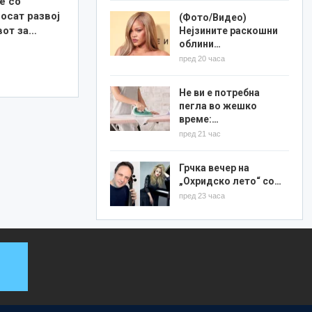
е со
осат развој
(Фото/Видео)
вот за…
Нејзините раскошни
облини…
пред 20 часа
Не ви е потребна
пегла во жешко
време:…
пред 21 час
Грчка вечер на
„Охридско лето“ со…
пред 23 часа