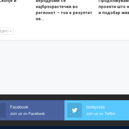
Скопје и
аеродроми се
Продолжувам
најбрзорастечки во
проекти што н
регионот – тоа е резултат
и подобар жи
на…
ЛЕДНО
Facebook
Istokpress
Join us on Facebook
Join us on Twitter