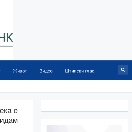
т
Живот
Видео
Штипски глас
ека е
бидам