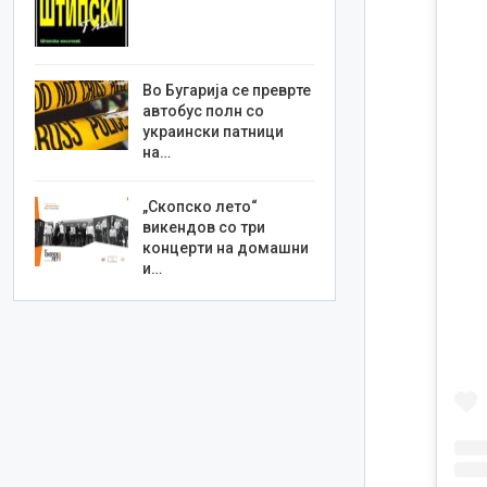
Во Бугарија се преврте
автобус полн со
украински патници
на…
„Скопско лето“
викендов со три
концерти на домашни
и…