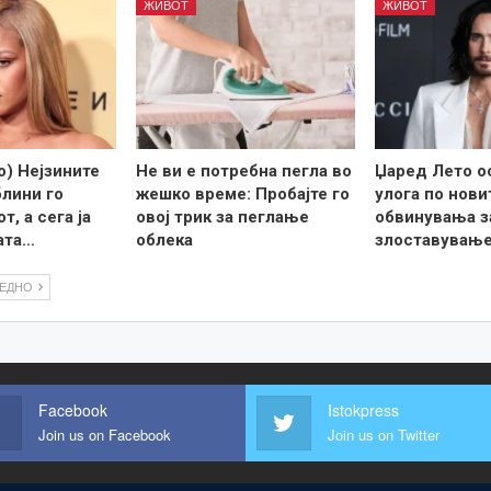
ЖИВОТ
ЖИВОТ
) Нејзините
Не ви е потребна пегла во
Џаред Лето о
лини го
жешко време: Пробајте го
улога по нови
т, а сега ја
овој трик за пеглање
обвинувања з
ата…
облека
злоставувањ
ЛЕДНО
Facebook
Istokpress
Join us on Facebook
Join us on Twitter