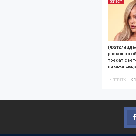
ЖИВОТ
(Фото/Видео
раскошни об
тресат свето
покажа свој
ПТРЕТХ
С