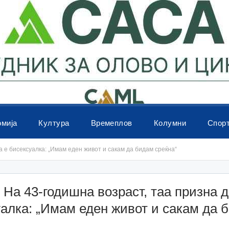
омија
Култура
Времеплов
Колумни
Спор
а е бисексуалка: „Имам еден живот и сакам да бидам среќна“
 На 43-годишна возраст, таа призна д
алка: „Имам еден живот и сакам да 