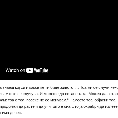
 знаеш кој си и каков ќе ти биде животот… Тоа ми се случи неко
знам што се случува. И можеше да остане така. Можев да остан
м: тоа е тоа, повеќе не се менувам.“ Наместо тоа, објасни таа, 
продолжи да расте и да учи, што е она што ја охрабри да излезе
о има денес.