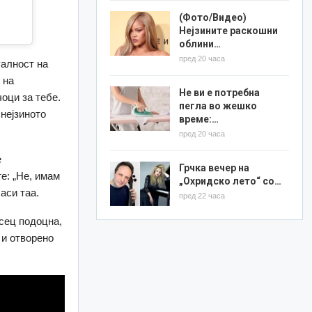
(Фото/Видео)
Нејзините раскошни
облини…
пред 20 часа
уалност на
 на
Не ви е потребна
чоци за тебе.
пегла во жешко
 нејзиното
време:…
пред 20 часа
е
Грчка вечер на
е: „Не, имам
„Охридско лето“ со…
аси таа.
пред 22 часа
есец подоцна,
 и отворено