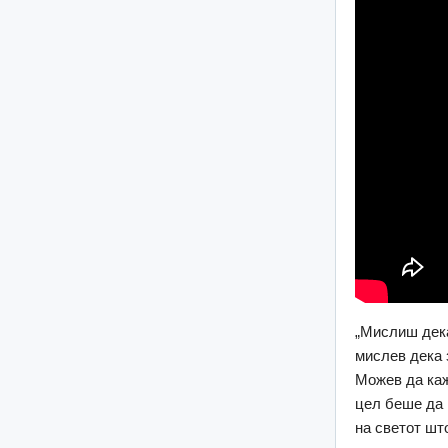
„Мислиш дека
мислев дека 
Можев да кажа
цел беше да 
на светот шт