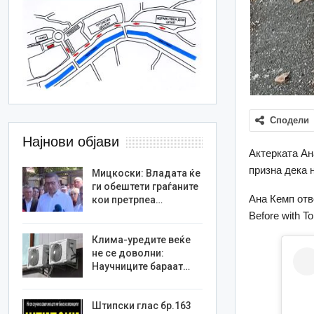
Сподели
Најнови објави
Актерката Ан
призна дека 
Мицкоски: Владата ќе
ги обештети граѓаните
Ана Кемп отв
кои претрпеа…
Before with T
Клима-уредите веќе
не се доволни:
Научниците бараат…
Штипски глас бр.163