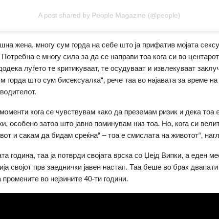
A post shared by People Magazine (@people)
ишна жена, многу сум горда на себе што ја прифатив мојата секс
 Потребна е многу сила за да се направи тоа кога си во центарот
додека луѓето те критикуваат, те осудуваат и извлекуваат заклу
м горда што сум бисексуалка“, рече таа во најавата за време на
водителот.
 моменти кога се чувствувам како да преземам ризик и дека тоа 
и, особено затоа што јавно поминувам низ тоа. Но, кога си велит
вот и сакам да бидам среќна“ – тоа е смислата на животот“, нагл
та година, таа ја потврди својата врска со Џејд Випки, а еден м
ија својот прв заеднички јавен настап. Таа беше во брак двапати
 промените во нејзините 40-ти години.