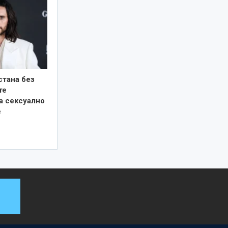
стана без
те
а сексуално
е