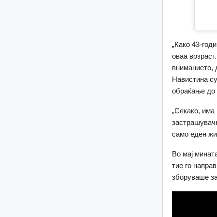
„Како 43-год
оваа возраст.
вниманието, 
Навистина су
обраќање до 
„Секако, има
застрашувачк
само еден жи
Во мај мината
тие го направ
зборуваше за