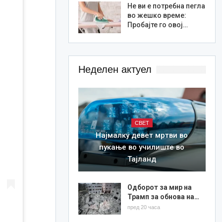
Не ви е потребна пегла
во жешко време:
Пробајте го овој…
Неделен актуел
СВЕТ
Најмалку девет мртви во
пукање во училиште во
Тајланд
Одборот за мир на
Трамп за обнова на…
пред 20 часа