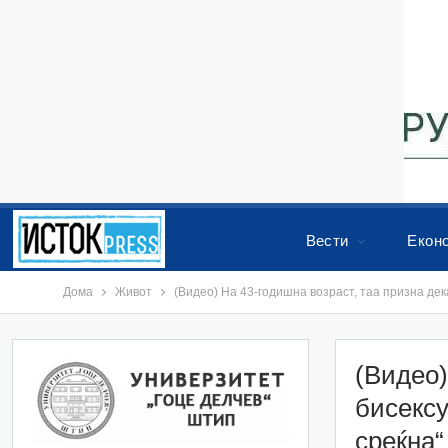
Вести
Екон
Дома
Живот
(Видео) На 43-годишна возраст, таа призна дек
(Видео)
бисексу
среќна“