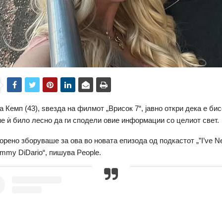
а Кемп (43), ѕвезда на филмот „Врисок 7“, јавно откри дека е би
не ѝ било лесно да ги сподели овие информации со целиот свет.
орено зборуваше за ова во новата епизода од подкастот „”I’ve Ne
ommy DiDario“, пишува People.