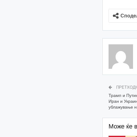
Споде
ПРЕТХОД
Трамп и Путин
Иран и Украи
ублажување н
Може ќе 