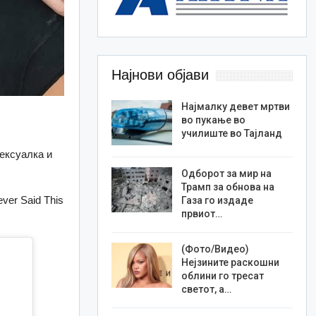
Најнови објави
Најмалку девет мртви
во пукање во
училиште во Тајланд
сексуалка и
Одборот за мир на
Трамп за обнова на
ver Said This
Газа го издаде
првиот…
(Фото/Видео)
Нејзините раскошни
облини го тресат
светот, а…