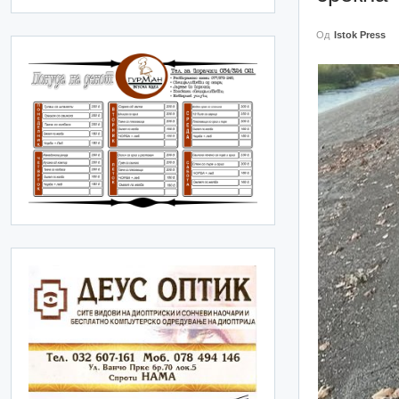
Од
Istok Press