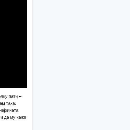
лку пати –
ам така.
нејзината
 и да му каже