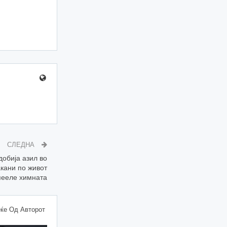
СЛЕДНА
добија азил во
акани по живот
 пееле химната
ќе Од Авторот