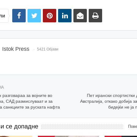
ли
Istok Press
5421 Објави
НА
 разговараа за војните во
Пет ирански спортистки 
на, САД размислуваат и за
Австралија, откако добија з
а санкциите за руската нафта
бидејќи не ја
ви се допадне
Пове