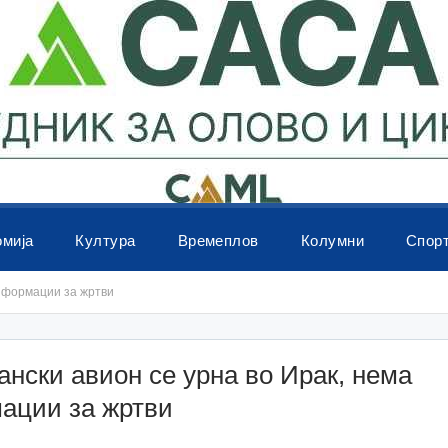
омија
Култура
Времеплов
Колумни
Спор
информации за жртви
нски авион се урна во Ирак, нема
ации за жртви