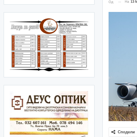
На
13 
Од
Сподели