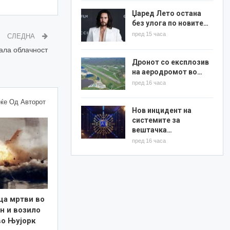
Џаред Лето остана
без улога по новите…
пред 15 часа
СЛЕДНА
ала облачност
Дронот со експлозив
на аеродромот во…
пред 16 часа
ќе Од Авторот
Нов инцидент на
системите за
вештачка…
пред 16 часа
ца мртви во
н и возило
во Њујорк