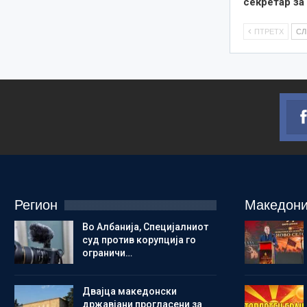
секретар з
ПТРЕТХ
С
Регион
Македони
Во Албанија, Специјалниот
суд против корупција го
ограничи…
Двајца македонски
државјани прогласени за