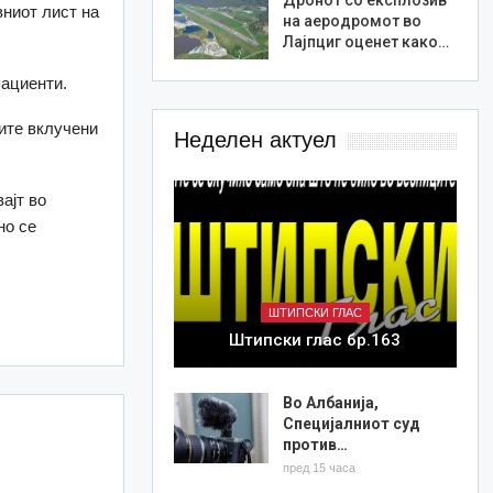
вниот лист на
на аеродромот во
Лајпциг оценет како…
пациенти.
ите вклучени
Неделен актуел
ајт во
но се
ШТИПСКИ ГЛАС
Штипски глас бр.163
Во Албанија,
Специјалниот суд
против…
пред 15 часа