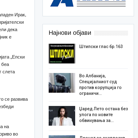
ападен Ирак,
пријателски
ели дека
Најнови објави
јник е
Штипски глас бр.163
јата „Епски
а беа
т слета
Во Албанија,
Специјалниот суд
против корупција го
ограничи…
о се развива
безбеди
Џаред Лето остана без
улога по новите
обвинувања за…
а на
гориво во
Дронот со експлозив