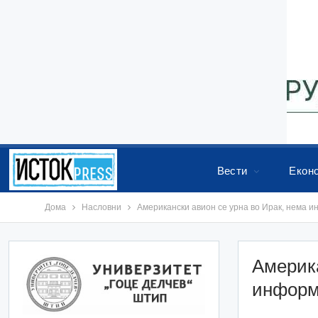
Вести
Екон
Дома
Насловни
Американски авион се урна во Ирак, нема 
Америка
информ