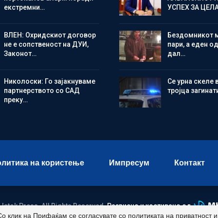
екстремни…
УСПЕХ ЗА ЦЕЛ
ВЛЕН: Охридскиот договор
Бездомникот 
не е сопственост на ДУИ,
пари, а еден од
Законот…
дал…
Николоски: Го зајакнуваме
Се урна скеле 
партнерството со САД
тројца загинат
преку…
литика на користење
Импресум
Контакт
 Istok Press. All Rights Reserved.
Развиено и хостирано од
Со клик на Прифаќам се согласувате со политиката на приватност 