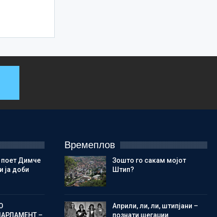
Времеплов
 поет Димче
Зошто го сакам мојот
 ја доби
Штип?
О
Aприли, ли, ли, штипјани –
ПАРЛАМЕНТ –
познати шегаџии