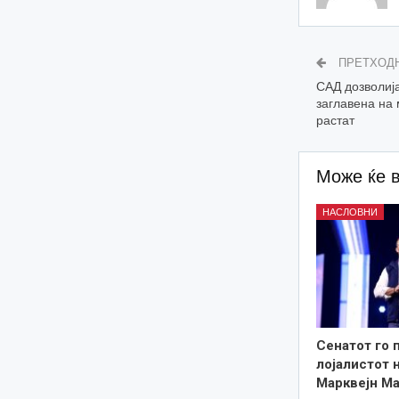
ПРЕТХОД
САД дозволија
заглавена на 
растат
Може ќе 
НАСЛОВНИ
Сенатот го 
лојалистот 
Марквејн Ма