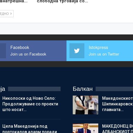
а внатрешна…
слободна трговија со…
ЛЕДНО
Facebook
Istokpress
Join us on Facebook
Join us on Twitter
ја
Балкан
Николоски од Ново Село:
Македонскиот
Продолжуваме со проекти
Шипинкаровски
што носат…
главната…
Цела Македонија под
МАКЕДОНЕЦ В
портокалов аларм поради
АЛБАНСКИОТ 