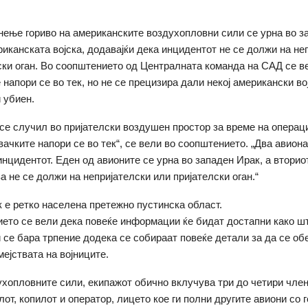
нење гориво на американските воздухопловни сили се урна во з
иканската војска, додавајќи дека инцидентот не се должи на не
ски оган. Во соопштението од Централната команда на САД се в
напори се во тек, но не се прецизира дали некој американски во
 убиен.
се случил во пријателски воздушен простор за време на операци
вачките напори се во тек“, се вели во соопштението. „Два авион
инцидентот. Еден од авионите се урна во западен Ирак, а вторио
а не се должи на непријателски или пријателски оган.“
 е ретко населена претежно пустинска област.
ето се вели дека повеќе информации ќе бидат достапни како шт
и се бара трпение додека се собираат повеќе детали за да се о
мејствата на војниците.
хопловните сили, екипажот обично вклучува три до четири член
от, копилот и оператор, лицето кое ги полни другите авиони со 