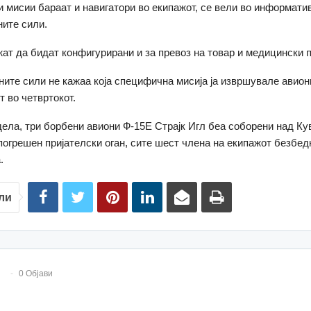
и мисии бараат и навигатори во екипажот, се вели во информати
ите сили.
ат да бидат конфигурирани и за превоз на товар и медицински 
ите сили не кажаа која специфична мисија ја извршувале авион
т во четвртокот.
ела, три борбени авиони Ф-15Е Страјк Игл беа соборени над Кув
погрешен пријателски оган, сите шест члена на екипажот безбед
.
ли
0 Објави