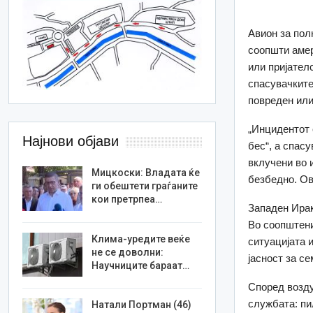
Авион за пол
соопшти амер
или пријател
спасувачките 
повреден или
„Инцидентот 
Најнови објави
бес“, а спасу
вклучени во 
Мицкоски: Владата ќе
безбедно. Ов
ги обештети граѓаните
кои претрпеа…
Западен Ирак
Во соопштени
Клима-уредите веќе
ситуацијата 
не се доволни:
јасност за се
Научниците бараат…
Според возду
службата: пил
Натали Портман (46)