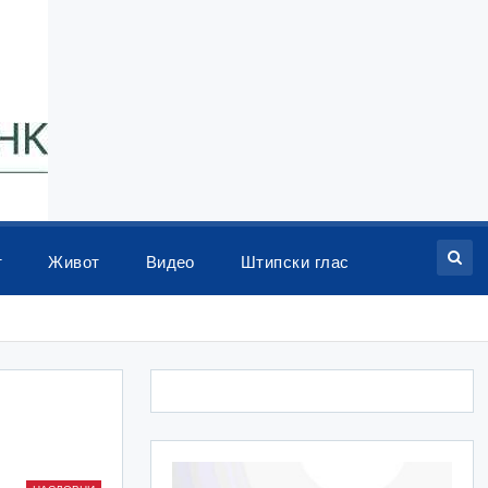
т
Живот
Видео
Штипски глас