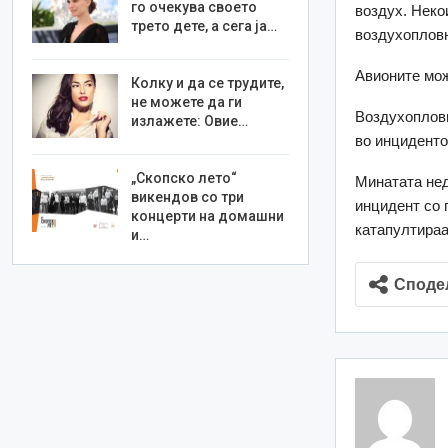
го очекува своето
воздух. Неко
трето дете, а сега ја…
воздухопловн
Авионите мож
Колку и да се трудите,
не можете да ги
Воздухопловн
излажете: Овие…
во инциденто
„Скопско лето“
Минатата нед
викендов со три
инцидент со 
концерти на домашни
катапултираа
и…
Споде