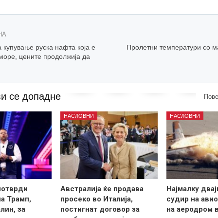
НА
 купување руска нафта која е
Пролетни температури со м
море, цените продолжија да
ви се допадне
Пове
НАСЛОВНИ
НАСЛОВНИ
потврди
Австралија ќе продава
Најмалку двај
на Трамп,
просеко во Италија,
судир на авио
лин, за
постигнат договор за
на аеродром 