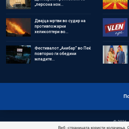
„персона нон…
Двајца мртви во судир на
противпожарни
хеликоптери во…
Фестивалот „Анибар“ во Пеќ
повторно ги обедини
младите…
По
© 2026 -
Веб -страницата користи колачиња. 