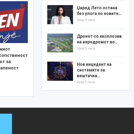
Џаред Лето остана
без улога по новите…
пред 4 часа
Дронот со експлозив
на аеродромот во…
пред 5 часа
киот
 сопственост
от за
Нов инцидент на
тапеност
системите за
вештачка…
пред 5 часа