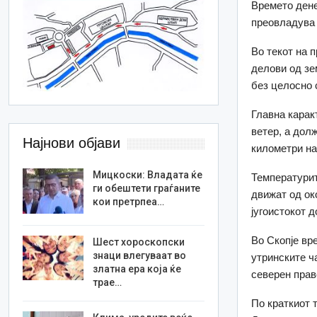
Времето дене
преовладува 
Во текот на 
делови од зе
без целосно 
Главна карак
ветер, а дол
Најнови објави
километри на
Мицкоски: Владата ќе
Температурит
ги обештети граѓаните
движат од око
кои претрпеа…
југоистокот д
Во Скопје вр
Шест хороскопски
знаци влегуваат во
утринските ч
златна ера која ќе
северен прав
трае…
По краткиот 