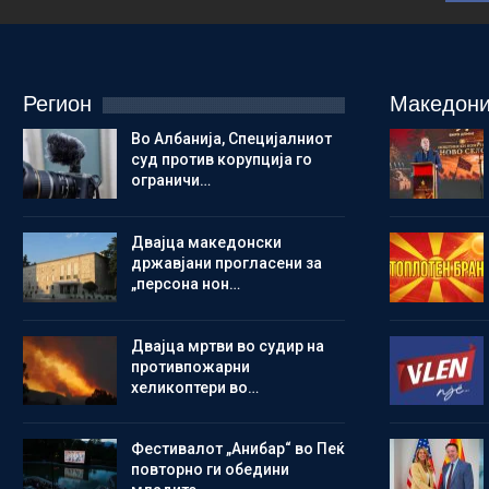
Регион
Македони
Во Албанија, Специјалниот
суд против корупција го
ограничи…
Двајца македонски
државјани прогласени за
„персона нон…
Двајца мртви во судир на
противпожарни
хеликоптери во…
Фестивалот „Анибар“ во Пеќ
повторно ги обедини