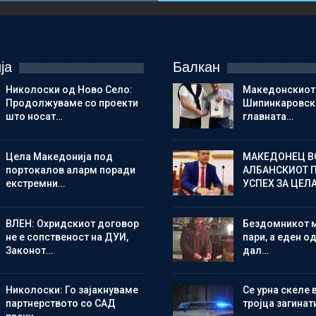
ја
Балкан
Николоски од Ново Село:
Македонскиот
Продолжуваме со проекти
Шипинкаровски
што носат…
главната…
Цела Македонија под
МАКЕДОНЕЦ В
портокалов аларм поради
АЛБАНСКИОТ 
екстремни…
УСПЕХ ЗА ЦЕЛ
ВЛЕН: Охридскиот договор
Бездомникот 
не е сопственост на ДУИ,
пари, а еден од
Законот…
дал…
Николоски: Го зајакнуваме
Се урна скеле 
партнерството со САД
тројца загинат