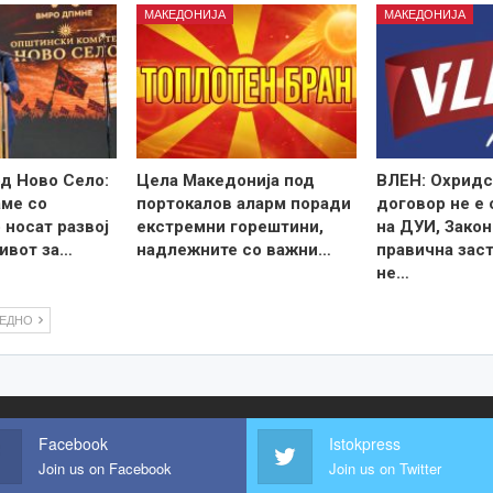
МАКЕДОНИЈА
МАКЕДОНИЈА
д Ново Село:
Цела Македонија под
ВЛЕН: Охридс
ме со
портокалов аларм поради
договор не е
 носат развој
екстремни горештини,
на ДУИ, Закон
ивот за…
надлежните со важни…
правична зас
не…
ЛЕДНО
Facebook
Istokpress
Join us on Facebook
Join us on Twitter