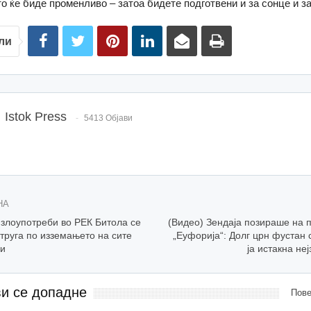
о ќе биде променливо – затоа бидете подготвени и за сонце и з
ли
Istok Press
5413 Објави
НА
 злоупотреби во РЕК Битола се
(Видео) Зендаја позираше на 
труга по изземањето на сите
„Еуфорија“: Долг црн фустан 
ии
ја истакна не
ви се допадне
Пове