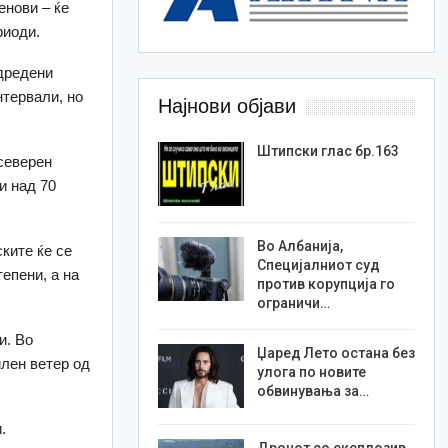
енови – ќе
риоди.
одредени
нтервали, но
Најнови објави
Штипски глас бр.163
 северен
и над 70
Во Албанија,
ките ќе се
Специјалниот суд
тепени, а на
против корупција го
ограничи…
и. Во
Џаред Лето остана без
илен ветер од
улога по новите
обвинувања за…
.
Дронот со експлозив