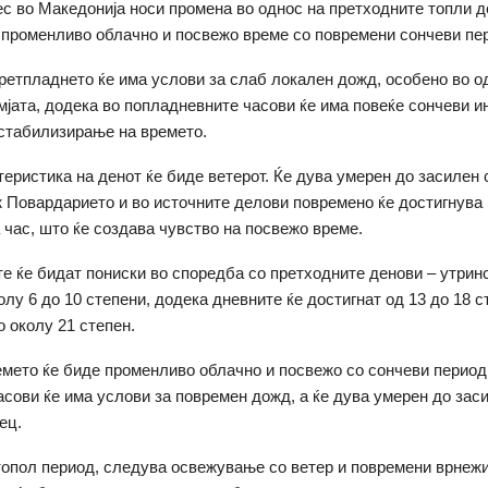
с во Македонија носи промена во однос на претходните топли д
променливо облачно и посвежо време со повремени сончеви пе
претпладнето ќе има услови за слаб локален дожд, особено во 
мјата, додека во попладневните часови ќе има повеќе сончеви и
стабилизирање на времето.
теристика на денот ќе биде ветерот. Ќе дува умерен до засилен
ж Повардарието и во источните делови повремено ќе достигнува 
 час, што ќе создава чувство на посвежо време.
е ќе бидат пониски во споредба со претходните денови – утринс
лу 6 до 10 степени, додека дневните ќе достигнат од 13 до 18 с
о околу 21 степен.
емето ќе биде променливо облачно и посвежо со сончеви период
асови ќе има услови за повремен дожд, а ќе дува умерен до зас
ец.
топол период, следува освежување со ветер и повремени врнежи