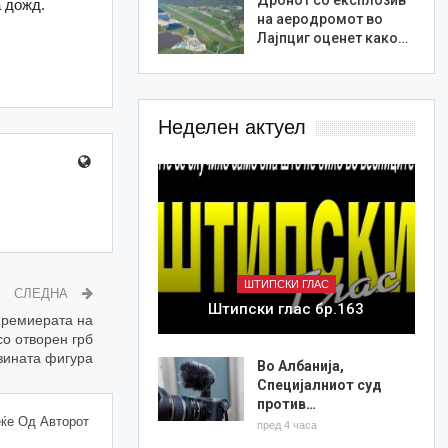
а дожд.
на аеродромот во
Лајпциг оценет како…
Неделен актуел
ШТИПСКИ ГЛАС
СЛЕДНА
Штипски глас бр.163
премиерата на
со отворен грб
јзината фигура
Во Албанија,
Специјалниот суд
против…
ќе Од Авторот
пред 4 часа