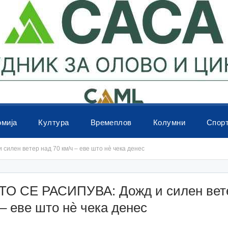
омија
Култура
Времеплов
Колумни
Спор
илен ветер над 70 км/ч – еве што нè чека денес
О СЕ РАСИПУВА: Дожд и силен вет
 – еве што нè чека денес