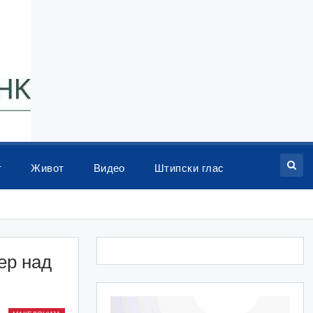
т
Живот
Видео
Штипски глас
ер над