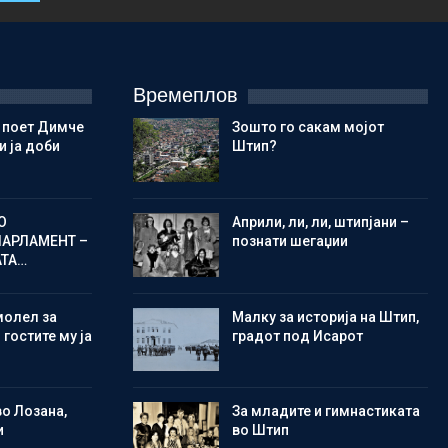
Времеплов
 поет Димче
Зошто го сакам мојот
 ја доби
Штип?
О
Aприли, ли, ли, штипјани –
ПАРЛАМЕНТ –
познати шегаџии
АТА…
молел за
Малку за историја на Штип,
 гостите му ја
градот под Исарот
во Лозана,
Зa младите и гимнастиката
и
во Штип