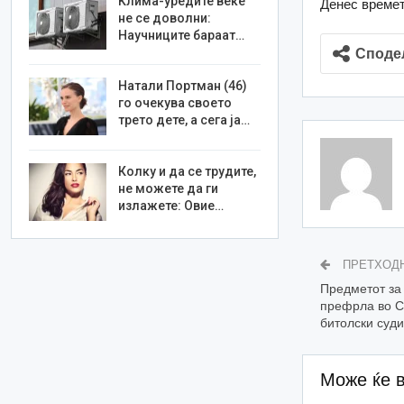
Клима-уредите веќе
Денес времет
не се доволни:
Научниците бараат…
Споде
Натали Портман (46)
го очекува своето
трето дете, а сега ја…
Колку и да се трудите,
не можете да ги
излажете: Овие…
ПРЕТХОД
Предметот за
префрла во С
битолски суд
Може ќе 