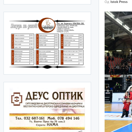
Од
Istok Press