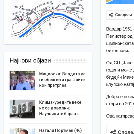
Сподели
Вардар 1961 
Пелистер од 
шмпионската 
битолчани.
Најнови објави
Од СЦ „Јане 
години може 
Мицкоски: Владата ќе
бидејќи Маке
ги обештети граѓаните
клупско натп
кои претрпеа…
Добро е позн
Клима-уредите веќе
стори во 2017
не се доволни:
Научниците бараат…
Ова натпрева
Натали Портман (46)
Споде