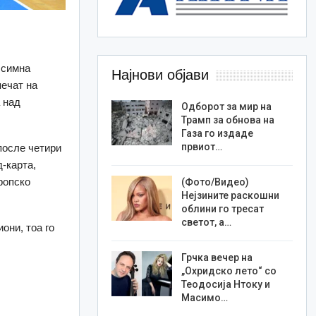
 симна
Најнови објави
печат на
 над
Одборот за мир на
Трамп за обнова на
Газа го издаде
првиот…
 после четири
д-карта,
ропско
(Фото/Видео)
Нејзините раскошни
облини го тресат
светот, а…
они, тоа го
Грчка вечер на
„Охридско лето“ со
Теодосија Нтоку и
Масимо…