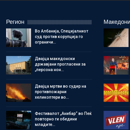
Регион
Македони
Во Албанија, Специјалниот
суд против корупција го
ограничи…
Двајца македонски
државјани прогласени за
„персона нон…
Двајца мртви во судир на
противпожарни
хеликоптери во…
Фестивалот „Анибар“ во Пеќ
повторно ги обедини
младите…