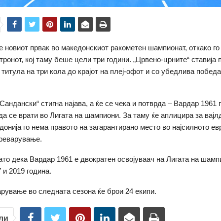
е новиот првак во македонскиот ракометен шампионат, откако го
тронот, кој таму беше цели три години. „Црвено-црните“ ставија 
титула на три кола до крајот на плеј-офот и со убедлива победа
Сандански“ стигна најава, а ќе се чека и потврда – Вардар 1961
да се врати во Лигата на шампиони. За таму ќе аплицира за вајл
донија го нема правото на загарантирано место во најсилното ев
реварување.
ато дека Вардар 1961 е двократен освојуваач на Лигата на шампи
 и 2019 година.
рување во следната сезона ќе брои 24 екипи.
ли