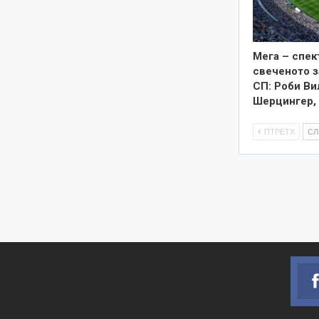
Мега – спек
свеченото 
СП: Роби Ви
Шерцингер,
ПТРЕТХ
С