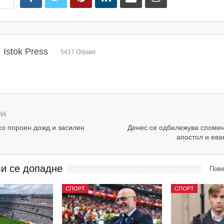
Istok Press
5417 Објави
НА
со пороен дожд и засилен
Денес се одбележува спомен
апостол и ева
ви се допадне
Пове
СПОРТ
СПОРТ