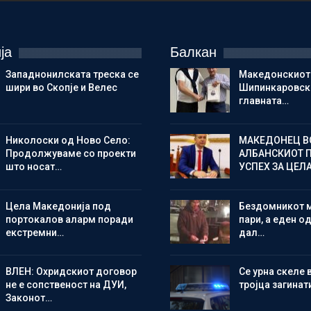
ја
Балкан
Западнонилската треска се
Македонскиот
шири во Скопје и Велес
Шипинкаровски
главната…
Николоски од Ново Село:
МАКЕДОНЕЦ В
Продолжуваме со проекти
АЛБАНСКИОТ 
што носат…
УСПЕХ ЗА ЦЕЛ
Цела Македонија под
Бездомникот 
портокалов аларм поради
пари, а еден од
екстремни…
дал…
ВЛЕН: Охридскиот договор
Се урна скеле 
не е сопственост на ДУИ,
тројца загинат
Законот…