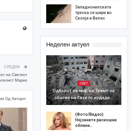
Западнонилската
треска се шири во
Скопје и Велес
Неделен актуел
СЛЕДНА
от на Светиот
нгелист Марко
СВЕТ
Одборот за мир на Трамп за
обнова на Газа го издаде…
ќе Од Авторот
(Фото/Видео)
Нејзините раскошни
облини…