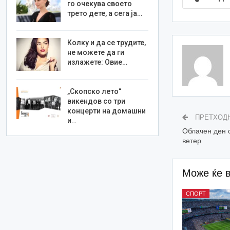
го очекува своето
трето дете, а сега ја…
Колку и да се трудите,
не можете да ги
излажете: Овие…
„Скопско лето“
викендов со три
концерти на домашни
ПРЕТХОД
и…
Облачен ден 
ветер
Може ќе 
СПОРТ