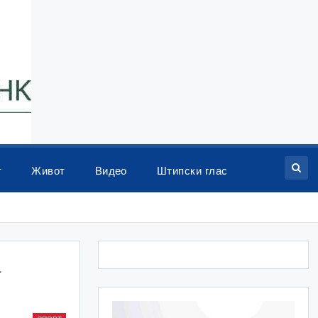
т
Живот
Видео
Штипски глас
а