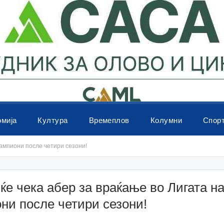
омија
Култура
Времеплов
Колумни
Спор
шампиони после четири сезони!
ќе чека абер за враќање во Лигата н
ни после четири сезони!