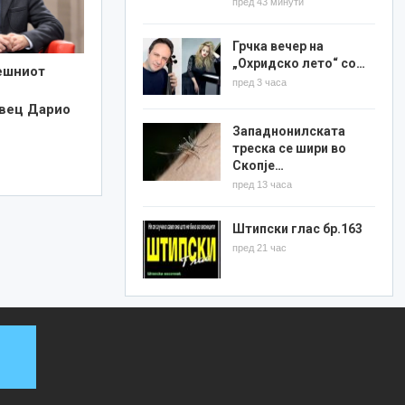
пред 43 минути
Грчка вечер на
„Охридско лето“ со…
ешниот
пред 3 часа
вец Дарио
Западнонилската
треска се шири во
Скопје…
пред 13 часа
Штипски глас бр.163
пред 21 час