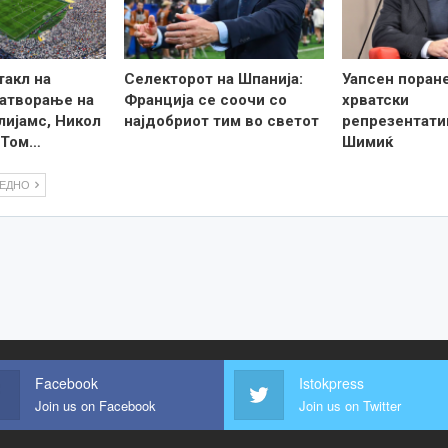
такл на
Селекторот на Шпанија:
Уапсен поран
затворање на
Франција се соочи со
хрватски
лијамс, Никол
најдобриот тим во светот
репрезентати
 Том…
Шимиќ
ЛЕДНО
Facebook
Istokpress
Join us on Facebook
Join us on Twitter