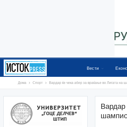
Вести
Екон
Дома
Спорт
Вардар ќе чека абер за враќање во Лигата на 
Вардар 
шампио