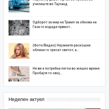
училиште во Тајланд
Одборот за мир на Трамп за обнова на
Газа го издаде првиот…
(Фото/Видео) Нејзините раскошни
облини го тресат светот, а…
Не ви е потребна пегла во жешко време:
Пробајте го овој…
Неделен актуел