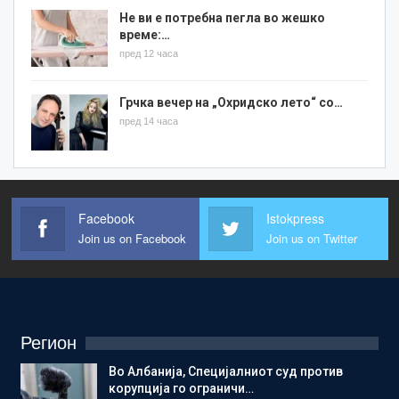
Не ви е потребна пегла во жешко
време:…
пред 12 часа
Грчка вечер на „Охридско лето“ со…
пред 14 часа
Facebook
Istokpress
Join us on Facebook
Join us on Twitter
Регион
Во Албанија, Специјалниот суд против
корупција го ограничи…