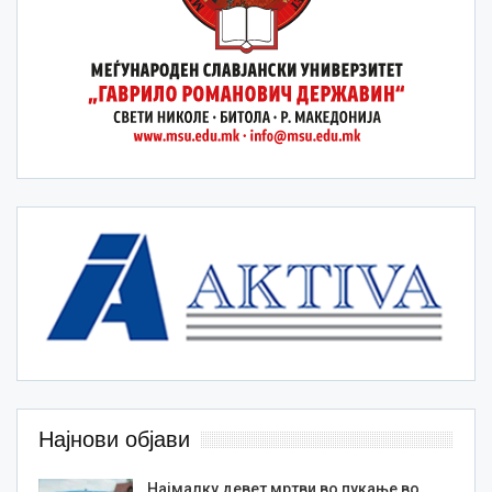
Најнови објави
Најмалку девет мртви во пукање во