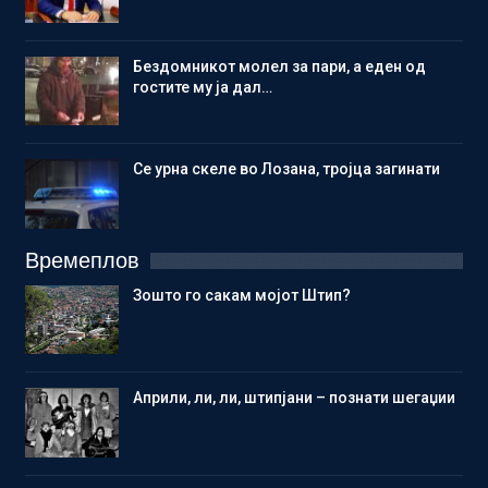
Бездомникот молел за пари, а еден од
гостите му ја дал…
Се урна скеле во Лозана, тројца загинати
Времеплов
Зошто го сакам мојот Штип?
Aприли, ли, ли, штипјани – познати шегаџии