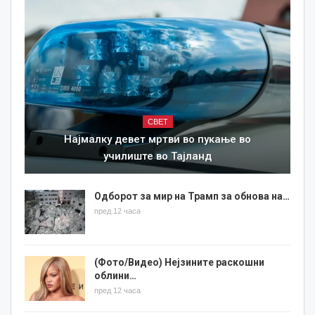
СВЕТ
Најмалку девет мртви во пукање во
училиште во Тајланд
Одборот за мир на Трамп за обнова на…
пред 12 часа
(Фото/Видео) Нејзините раскошни
облини…
пред 12 часа