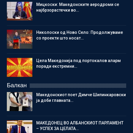
Мицкоски: Македонските аеродроми се
најбрзорастечки во…
Николоски од Ново Село: Продолжуваме
со проекти што носат…
Цела Македонија под портокалов аларм
поради екстремни…
Балкан
Македонскиот поет Димче Шипинкаровски
ја доби главната…
МАКЕДОНЕЦ ВО АЛБАНСКИОТ ПАРЛАМЕНТ
– УСПЕХ ЗА ЦЕЛАТА…