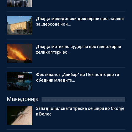
Двајца македонски државјани прогласени
за „персона нон…
Двајца мртви во судир на противпожарни
хеликоптери во…
Фестивалот „Анибар“ во Пеќ повторно ги
обедини младите…
Македонија
Западнонилската треска се шири во Скопје
и Велес