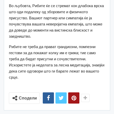
Во љубовта, Рибите ќе се стремат кон длабока врска
што оди подалеку од зборовите и физичкото
присуство. Вашиот партнер или симпатија ќе ја
почувствува вашата неверојатна емпатија, што може
да доведе до моменти на вистинска блискост и
заедништво.
Рибите не треба да прават грандиозни, помпезни
гестови за да покажат колку им е грижа; тие само
треба да бидат присутни и сочувствителни.
Искористете ја неделата за лесна медитација, знаејќи
дека сите одговори што ги барате лежат во вашето
срце.
Сподели