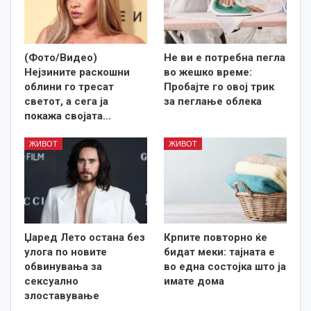
(Фото/Видео)
Не ви е потребна пегла
Нејзините раскошни
во жешко време:
облини го тресат
Пробајте го овој трик
светот, а сега ја
за пеглање облека
покажа својата…
ЖИВОТ
ЖИВОТ
Џаред Лето остана без
Крпите повторно ќе
улога по новите
бидат меки: тајната е
обвинувања за
во една состојка што ја
сексуално
имате дома
злоставување