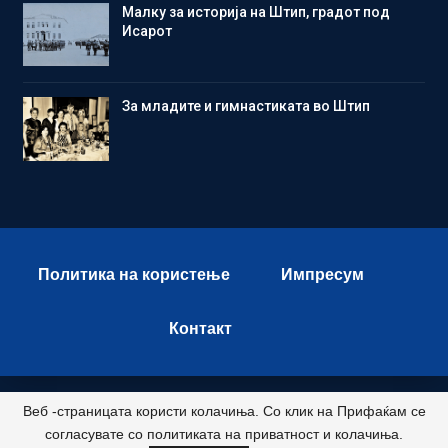
Малку за историја на Штип, градот под
Исарот
Зa младите и гимнастиката во Штип
Политика на користење
Импресум
Контакт
Веб -страницата користи колачиња. Со клик на Прифаќам се
© 2026 - Istok Press. All Rights Reserved.
согласувате со политиката на приватност и колачиња.
Развиено и хостирано од