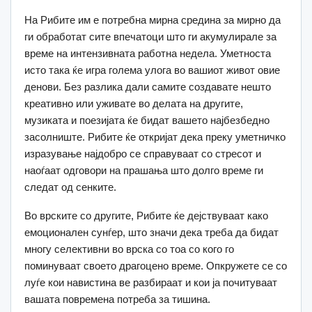
На Рибите им е потребна мирна средина за мирно да
ги обработат сите впечатоци што ги акумулирале за
време на интензивната работна недела. Уметноста
исто така ќе игра голема улога во вашиот живот овие
денови. Без разлика дали самите создавате нешто
креативно или уживате во делата на другите,
музиката и поезијата ќе бидат вашето најбезбедно
засолниште. Рибите ќе откријат дека преку уметничко
изразување најдобро се справуваат со стресот и
наоѓаат одговори на прашања што долго време ги
следат од сенките.
Во врските со другите, Рибите ќе дејствуваат како
емоционален сунѓер, што значи дека треба да бидат
многу селективни во врска со тоа со кого го
поминуваат своето драгоцено време. Опкружете се со
луѓе кои навистина ве разбираат и кои ја почитуваат
вашата повремена потреба за тишина.