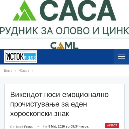
Дома
Живот
Викендот носи емоционално
прочистување за еден
хороскопски знак
ЖИВОТ
На
8 Мај, 2026 во 09:34 часот.
Од
Istok Press