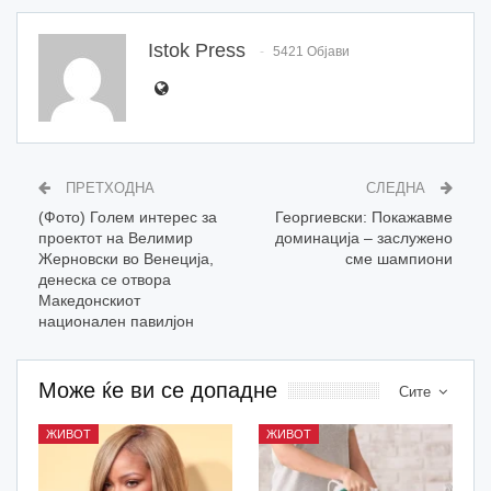
Istok Press
5421 Објави
ПРЕТХОДНА
СЛЕДНА
(Фото) Голем интерес за
Георгиевски: Покажавме
проeктот на Велимир
доминација – заслужено
Жерновски во Венеција,
сме шампиони
денеска се отвора
Македонскиот
национален павилјон
Може ќе ви се допадне
Сите
ЖИВОТ
ЖИВОТ