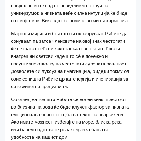
совршено во склад со невидливите струи на
универзумот, а нивната веќе силна интуиција ќе биде
на својот врв. Викендот ќе помине во мир и хармонија.
Мај носи мириси и бои што ги охрабруваат Рибите да
сонуваат, па затоа членовите на овој знак честопати
ќе се фатат себеси како талкаат во своите богати
внатрешни светови каде што сè е понежно и
посуптилно отколку во честопати суровата реалност.
Дозволете си луксуз на имагинација, бидејќи токму од
овие соништа Рибите црпат енергија и инспирација за
сите животни предизвици.
Со оглед на тоа што Рибите се воден знак, престојот
во близина на вода ќе биде клучен фактор за нивната
емоционална благосостојба во текот на овој викенд.
Ако имате можност, избегајте на море, блиска река
или барем подгответе релаксирачка бања во
удобноста на вашиот дом.