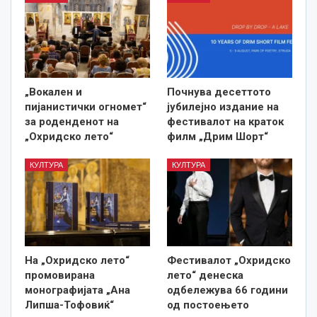
„Вокален и
Почнува десеттото
пијанистички огномет“
јубилејно издание на
за роденденот на
фестивалот на краток
„Охридско лето“
филм „Дрим Шорт“
КУЛТУРА
КУЛТУРА
На „Охридско лето“
Фестивалот „Охридско
промовирана
лето“ денеска
монографијата „Ана
одбележува 66 години
Липша-Тофовиќ“
од постоењето