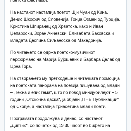
поетски фестивал.
На настанот настапија поетот Шји Чуан од Кина,
Денис Шкофич од Словенија, Гонџа Озмен од Турција,
Кристина Шпиранец од Хрватска, како и Иван
Џепароски, Зоран Анчевски, Елизабета Баковска и
младата Деспина Сиљаноска од Македонија.
По читањето се одржа поетско-музичкиот
перформанс на Марија Вујошевиќ и Барбара Делаќ од
Црна Гора.
На отворањето му претходеше и читачката промоција
на поетската панорама на поезија пишувана од млади
‒ „Техна и епистема“, што по повод минијубилејот ‒ 5
години „Отскочна даска“, ја објави „ПНВ Публикации“
од Скопје, а настапија триесетина млади поети.
Програмата продолжува и денес, со настанот
„Диптих“, со почеток од 19:30 часот во бифето на