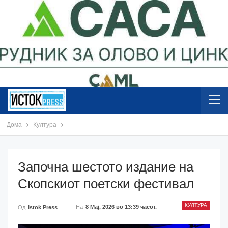
Дома
Култура
Започна шестото издание на
Скопскиот поетски фестивал
КУЛТУРА
На
8 Мај, 2026 во 13:39 часот.
Од
Istok Press