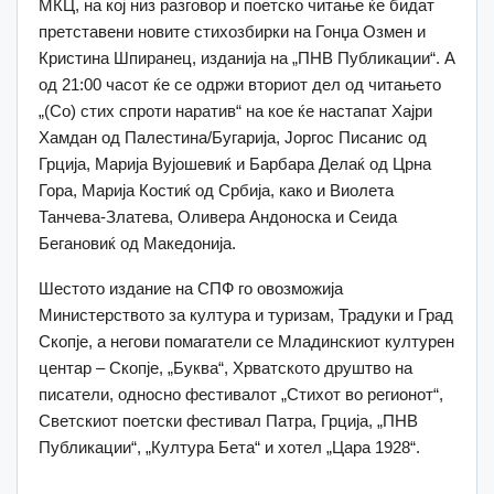
МКЦ, на кој низ разговор и поетско читање ќе бидат
претставени новите стихозбирки на Гонџа Озмен и
Кристина Шпиранец, изданија на „ПНВ Публикации“. А
од 21:00 часот ќе се одржи вториот дел од читањето
„(Со) стих спроти наратив“ на кое ќе настапат Хајри
Хамдан од Палестина/Бугарија, Јоргос Писанис од
Грција, Марија Вујошевиќ и Барбара Делаќ од Црна
Гора, Марија Костиќ од Србија, како и Виолета
Танчева-Златева, Оливера Андоноска и Сеида
Бегановиќ од Македонија.
Шестото издание на СПФ го овозможија
Министерството за култура и туризам, Традуки и Град
Скопје, а негови помагатели се Младинскиот културен
центар ‒ Скопје, „Буквa“, Хрватското друштво на
писатели, односно фестивалот „Стихот во регионот“,
Светскиот поетски фестивал Патра, Грција, „ПНВ
Публикации“, „Култура Бета“ и хотел „Цара 1928“.