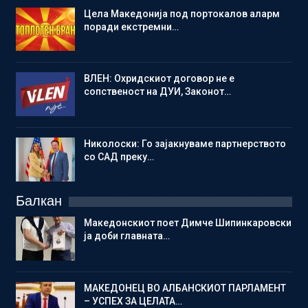
Цела Македонија под портокалов аларм
поради екстремни…
ВЛЕН: Охридскиот договор не е
сопственост на ДУИ, Законот…
Николоски: Го зајакнуваме партнерството
со САД преку…
Балкан
Македонскиот поет Димче Шипинкаровски
ја доби главната…
МАКЕДОНЕЦ ВО АЛБАНСКИОТ ПАРЛАМЕНТ
– УСПЕХ ЗА ЦЕЛАТА…