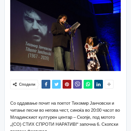
Сподели
Со оддавање почит на поетот Тихомир Јанчовски и
читање песни во негова чест, синоќа во 20:00 часот во
Младинскиот културен центар ‒ Скопје, под мотото
„(СО) СТИХ СПРОТИ НАРАТИВ!“ започна 6. Скопски