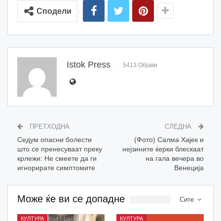
Сподели
Istok Press
5413 Објави
ПРЕТХОДНА
СЛЕДНА
Седум опасни болести
(Фото) Салма Хајек и
што се пренесуваат преку
нејзините ќерки блескаат
крлежи: Не смеете да ги
на гала вечера во
игнорирате симптомите
Венеција
Може ќе ви се допадне
Сите
КУЛТУРА
КУЛТУРА