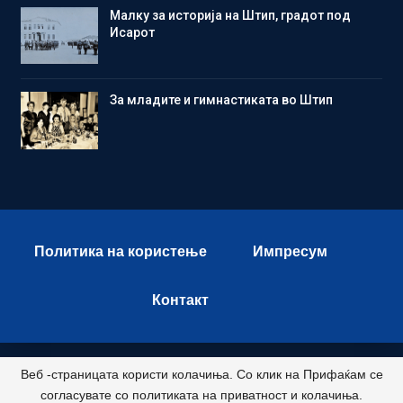
Малку за историја на Штип, градот под
Исарот
Зa младите и гимнастиката во Штип
Политика на користење
Импресум
Контакт
Веб -страницата користи колачиња. Со клик на Прифаќам се
© 2026 - Istok Press. All Rights Reserved.
согласувате со политиката на приватност и колачиња.
Развиено и хостирано од