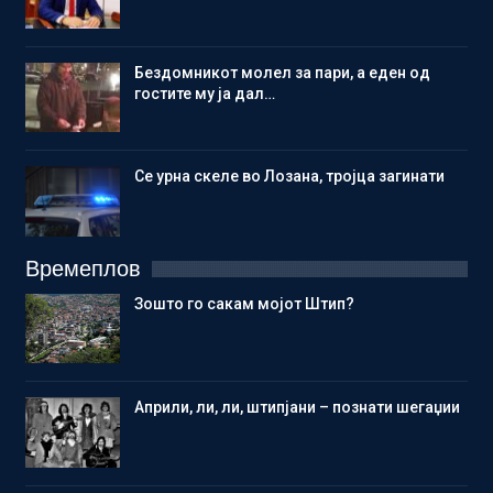
Бездомникот молел за пари, а еден од
гостите му ја дал…
Се урна скеле во Лозана, тројца загинати
Времеплов
Зошто го сакам мојот Штип?
Aприли, ли, ли, штипјани – познати шегаџии