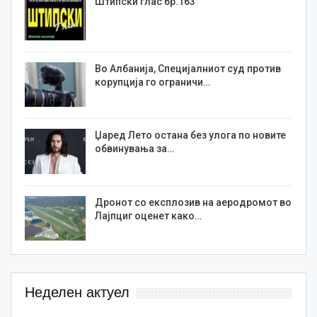
Штипски глас бр.163
Во Албанија, Специјалниот суд против
корупција го ограничи…
Џаред Лето остана без улога по новите
обвинувања за…
Дронот со експлозив на аеродромот во
Лајпциг оценет како…
Неделен актуел