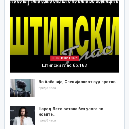
ШТИПСКИ ГЛАС
Штипски глас бр.163
Во Албанија, Специјалниот суд против…
пред 8 часа
Џаред Лето остана без улога по
новите…
пред 8 часа