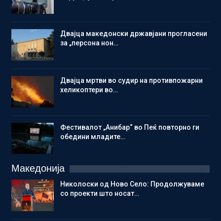
Двајца македонски државјани прогласени
за „персона нон…
Двајца мртви во судир на противпожарни
хеликоптери во…
Фестивалот „Анибар“ во Пеќ повторно ги
обедини младите…
Македонија
Николоски од Ново Село: Продолжуваме
со проекти што носат…