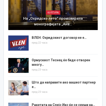
КУЛТУРА
На „Охридско лето“ промовирана
монографијата „Ана…
ВЛЕН: Охридскиот договор не е…
пред 22 часа
Ормускиот Теснец ќе биде отворен
многу…
пред 23 часа
Што да направите ако вашиот партнер
е…
пред 23 часа
Ракетата на Спејс Икс ќе се сруши на…