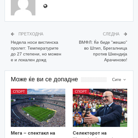
ПРЕТХОДНА
СЛЕДНА
Недела носи вистинска
ВМФЛ: Ќе биде “жешко“
пролет: Температурите
во Штип, Брегалница
до 27 степени, но можен
против Шкендија
е и локален дожд
Арачиново!
Може ќе ви се допадне
Сите
СПОРТ
СПОРТ
Мега – спектакл на
Селекторот на