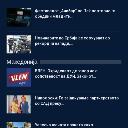
Фестивалот „Анибар“ во Пеќ повторно ги
обедини младите…
Новинарите во Србија се соочуваат со
рекордни напади,…
Македонија
ВЛЕН: Охридскиот договор не е
сопственост на ДУИ, Законот…
Николоски: Го зајакнуваме партнерството
со САД преку…
Уапсена жената позната како