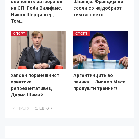
свеченото затворање
Шпанија: Франција се
на СП: Роби Вилијамс,
соочи со најдобриот
Никол Шерцингер,
тим во светот
Том…
СПОРТ
СПОРТ
Уапсен поранешниот
Аргентинците во
хрватски
паника – Лионел Меси
репрезентативец
пропушти тренинг!
Дарио Шимиќ
ПТРЕТХ
СЛЕДНО