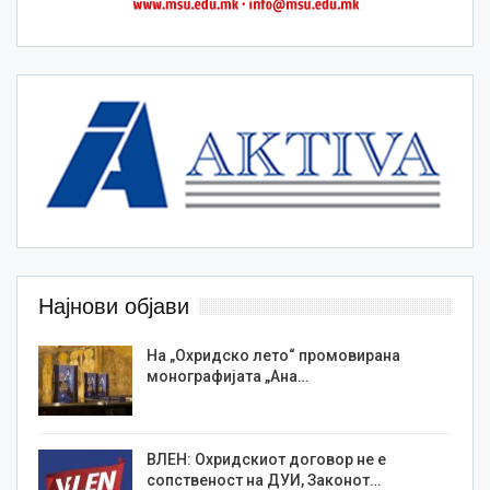
Најнови објави
На „Охридско лето“ промовирана
монографијата „Ана…
ВЛЕН: Охридскиот договор не е
сопственост на ДУИ, Законот…