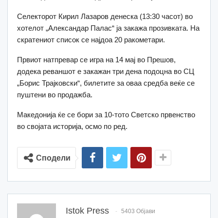
Селекторот Кирил Лазаров денеска (13:30 часот) во
хотелот „Александар Палас“ ја закажа прозивката. На
скратениот список се најдоа 20 ракометари.
Првиот натпревар се игра на 14 мај во Прешов,
додека реваншот е закажан три дена подоцна во СЦ
„Борис Трајковски“, билетите за оваа средба веќе се
пуштени во продажба.
Македонија ќе се бори за 10-тото Светско првенство
во својата историја, осмо по ред.
Сподели
Istok Press
5403 Објави