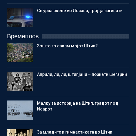
Се урна скеле во Лозана, тројца загинати
Времеплов
Зошто го сакам мојот Штип?
Aприли, ли, ли, штипјани – познати шегаџии
Малку за историја на Штип, градот под
Исарот
Зa младите и гимнастиката во Штип