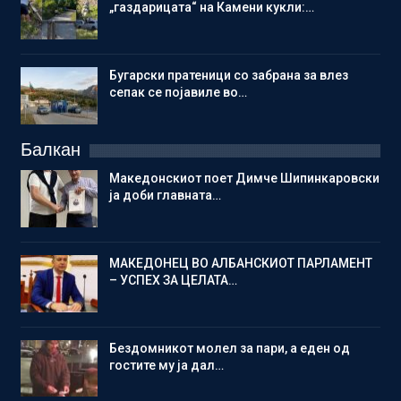
„газдарицата“ на Камени кукли:…
Бугарски пратеници со забрана за влез
сепак се појавиле во…
Балкан
Македонскиот поет Димче Шипинкаровски
ја доби главната…
МАКЕДОНЕЦ ВО АЛБАНСКИОТ ПАРЛАМЕНТ
– УСПЕХ ЗА ЦЕЛАТА…
Бездомникот молел за пари, а еден од
гостите му ја дал…