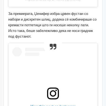
За премиерата, Џенифер избра црвен фустан со
набори и дискретен шлиц, додека сè комбинираше со
кремасти потпетици што ги носеше неколку пати.
Исто така, беше забележливо дека не носи градник
под фустанот.