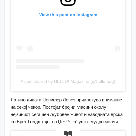
View this post on Instagram
A post shared by HELLO! Magazine (@hellomag)
Латино дивата Џенифер Лопез привлекува внимание
на секој чекор. Постојат бројни гласини околу
нејзиниот сегашен љубовен живот и наводната врска
со Брет Голдштајн, но Џеј Ло сè уште мудро молчи.