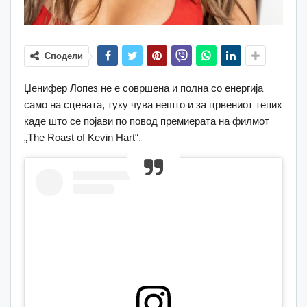
Сподели
Џенифер Лопез не е совршена и полна со енергија
само на сцената, туку чува нешто и за црвениот тепих
каде што се појави по повод премиерата на филмот
„The Roast of Kevin Hart“.