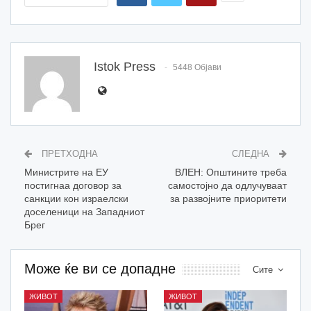
Istok Press
5448 Објави
ПРЕТХОДНА
СЛЕДНА
Министрите на ЕУ
ВЛЕН: Општините треба
постигнаа договор за
самостојно да одлучуваат
санкции кон израелски
за развојните приоритети
доселеници на Западниот
Брег
Може ќе ви се допадне
Сите
ЖИВОТ
ЖИВОТ