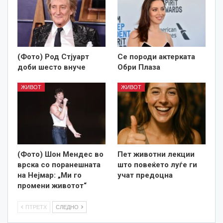
(Фото) Род Стјуарт
Се породи актерката
доби шесто внуче
Обри Плаза
ЖИВОТ
ЖИВОТ
(Фото) Шон Мендес во
Пет животни лекции
врска со поранешната
што повеќето луѓе ги
на Нејмар: „Ми го
учат предоцна
промени животот“
ПТРЕТХ
СЛЕДНО