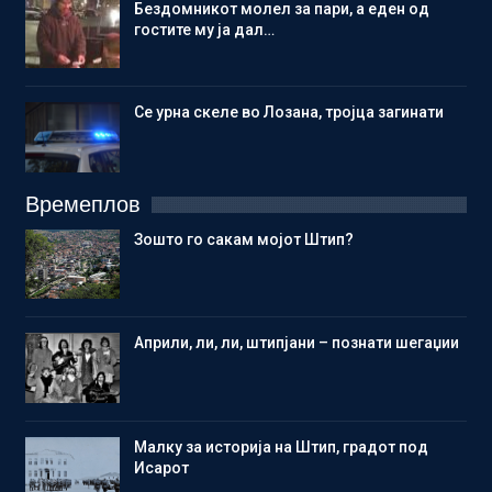
Бездомникот молел за пари, а еден од
гостите му ја дал…
Се урна скеле во Лозана, тројца загинати
Времеплов
Зошто го сакам мојот Штип?
Aприли, ли, ли, штипјани – познати шегаџии
Малку за историја на Штип, градот под
Исарот