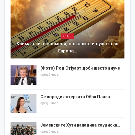
СВЕТ
Климатските промени, пожарите и сушата во
Европа…
(Фото) Род Стјуарт доби шесто внуче
пред 5 часа
Се породи актерката Обри Плаза
пред 5 часа
Јеменските Хути нападнаа саудиска…
пред 5 часа