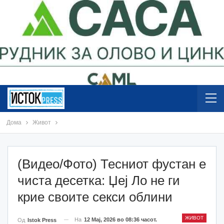
Дома
Живот
(Видео/Фото) Тесниот фустан е
чиста десетка: Џеј Ло не ги
крие своите секси облини
ЖИВОТ
На
12 Мај, 2026 во 08:36 часот.
Од
Istok Press