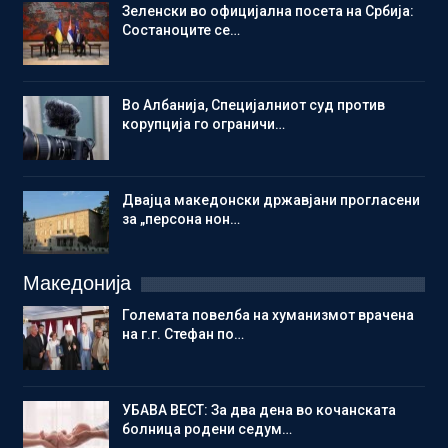
Зеленски во официјална посета на Србија:
Состаноците се…
Во Албанија, Специјалниот суд против
корупција го ограничи…
Двајца македонски државјани прогласени
за „персона нон…
Македонија
Големата повелба на хуманизмот врачена
на г.г. Стефан по…
УБАВА ВЕСТ: За два дена во кочанската
болница родени седум…