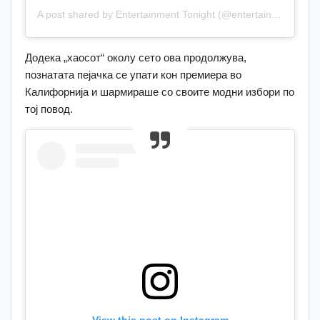
A post shared by Entertainment Tonight (@entertainmenttonight)
Додека „хаосот“ околу сето ова продолжува,
познатата пејачка се упати кон премиера во
Калифорнија и шармираше со своите модни избори по
тој повод.