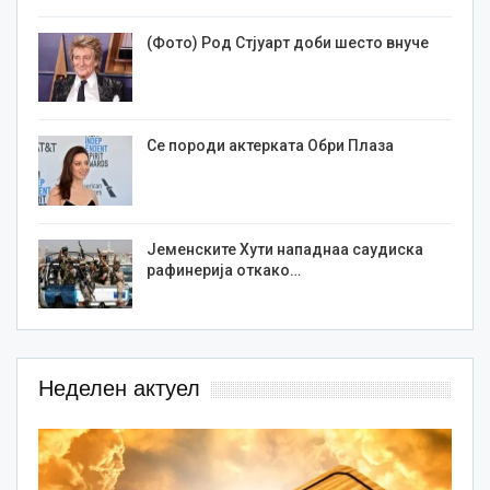
(Фото) Род Стјуарт доби шесто внуче
Се породи актерката Обри Плаза
Јеменските Хути нападнаа саудиска
рафинерија откако…
Неделен актуел