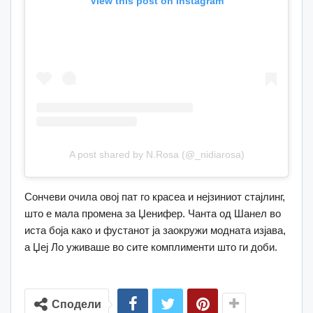
View this post on Instagram
A post shared by N.Rosa (@_nidiarosa)
Сончеви очила овој пат го красеа и нејзиниот стајлинг,
што е мала промена за Џенифер. Чанта од Шанел во
иста боја како и фустанот ја заокружи модната изјава,
а Џеј Ло уживаше во сите комплименти што ги доби.
Сподели