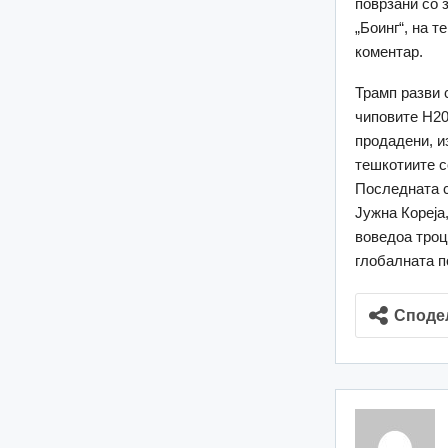
поврзани со 
„Боинг“, на 
коментар.
Трамп разви 
чиповите H200
продадени, из
тешкотиите с
Последната с
Јужна Кореја,
воведоа троц
глобалната п
Споде