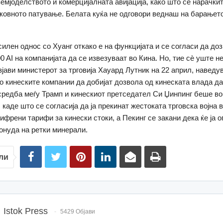
земјоделството и комерцијалната авијација, како што се нарачки
тековното патување. Белата куќа не одговори веднаш на барањет
силен однос со Хуанг откако е на функцијата и се согласи да до
 AI на компанијата да се извезуваат во Кина. Но, тие сè уште не
јави министерот за трговија Хауард Лутник на 22 април, наведув
о кинеските компании да добијат дозвола од кинеската влада да 
редба меѓу Трамп и кинескиот претседател Си Џинпинг беше во
 каде што се согласија да ја прекинат жестоката трговска војна 
ифрени тарифи за кинески стоки, а Пекинг се закани дека ќе ја о
онуда на ретки минерали.
ли
Istok Press
5429 Објави