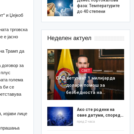
фаза: Температурите
до 40 степени
т“ и Џејкоб
ната трговска
е е јасно
Неделен актуел
 на Трамп да
 договор за
СВЕТ
 плус
САД ветуваат 1 милијарда
вата голема
долари помош за
а би се
безбедноста на…
ретставува
Ако сте родени на
, изјави лице
овие датуми, според…
пред 2 часа
а прашања