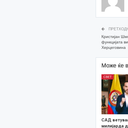
ПРЕТХОД
Кристијан Шм
функцијата ви
Херцеговина
Може ќе 
СВЕТ
САД ветува
милијарда 