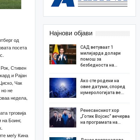
Најнови објави
ртберг од
САД ветуваат 1
овата посета
милијарда долари
с.
помош за
безбедноста на…
 Рок, Стивен
кард и Рајан
Ако сте родени на
Циско, Чак
овие датуми, според
 но не
нумерологијата ве…
оваа недела,
Ренесансниот хор
ата трговија
„Готик Војсис“ вечерва
 на Боинг,
на програмата на…
к.
ите меѓу Кина
Денес портокалова