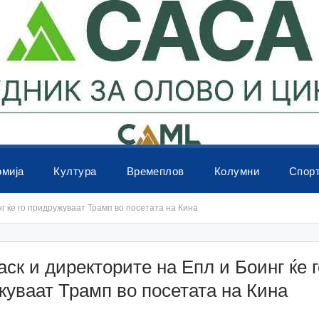
омија
Култура
Времеплов
Колумни
Спор
г ќе го придружуваат Трамп во посетата на Кина
ск и директорите на Епл и Боинг ќе г
уваат Трамп во посетата на Кина