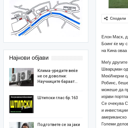
Сподели
Елон Маск, д
Боинг ќе му 
на Кина оваа
Најнови објави
Меѓу другите
Шварцман од 
Клима-уредите веќе
МекИнерни од
не се доволни:
Научниците бараат…
Робинс, беше
можеше да пр
изјави портп
Штипски глас бр.163
Се очекува С
и инвестиции
американско 
Големи делов
Подгответе се за јаки