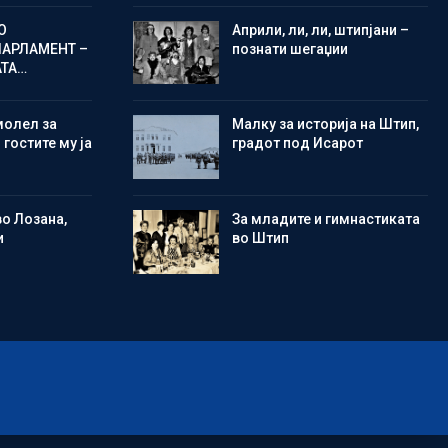
О
Aприли, ли, ли, штипјани –
ПАРЛАМЕНТ –
познати шегаџии
АТА…
молел за
Малку за историја на Штип,
 гостите му ја
градот под Исарот
во Лозана,
Зa младите и гимнастиката
и
во Штип