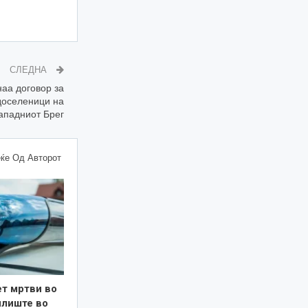
СЛЕДНА
аа договор за
доселеници на
ападниот Брег
ќе Од Авторот
ет мртви во
илиште во