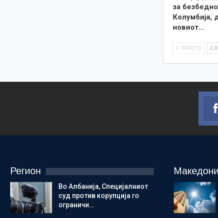
за безбедно
Колумбија, 
новиот…
ПТРЕТХ
С
Регион
Македони
Во Албанија, Специјалниот
суд против корупција го
ограничи…