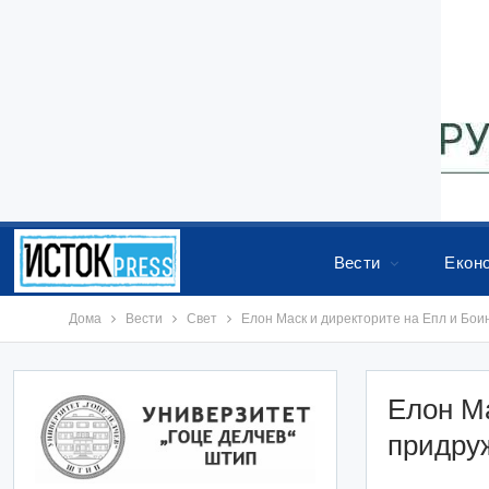
Вести
Екон
Дома
Вести
Свет
Елон Маск и директорите на Епл и Боин
Елон Ма
придруж