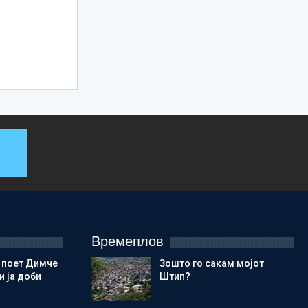
Времеплов
 поет Димче
Зошто го сакам мојот
 ја доби
Штип?