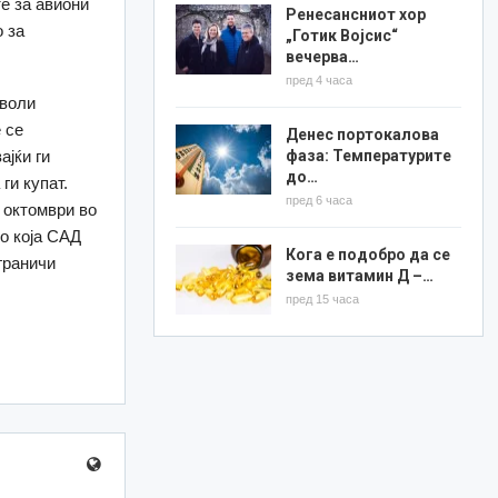
те за авиони
Ренесансниот хор
о за
„Готик Војсис“
вечерва…
пред 4 часа
зволи
 се
Денес портокалова
фаза: Температурите
ајќи ги
до…
ги купат.
пред 6 часа
 октомври во
во која САД
Кога е подобро да се
граничи
зема витамин Д –…
пред 15 часа