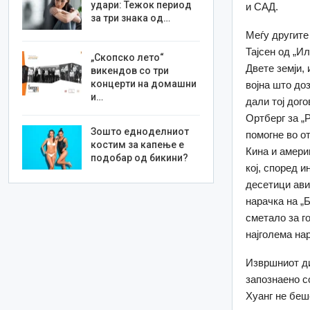
удари: Тежок период
и САД.
за три знака од…
Меѓу другите
Тајсен од „И
„Скопско лето“
Двете земји,
викендов со три
концерти на домашни
војна што до
и…
дали тој дого
Ортберг за „Р
Зошто едноделниот
помогне во о
костим за капење е
Кина и амери
подобар од бикини?
кој, според 
десетици ави
нарачка на „Б
сметало за г
најголема нар
Извршниот ди
запознаено с
Хуанг не беш