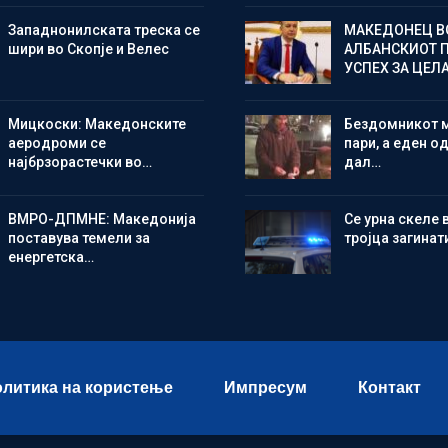
Западнонилската треска се
МАКЕДОНЕЦ В
шири во Скопје и Велес
АЛБАНСКИОТ 
УСПЕХ ЗА ЦЕЛ
Мицкоски: Македонските
Бездомникот 
аеродроми се
пари, а еден од
најбрзорастечки во…
дал…
ВМРО-ДПМНЕ: Македонија
Се урна скеле 
поставува темели за
тројца загинат
енергетска…
литика на користење
Импресум
Контакт