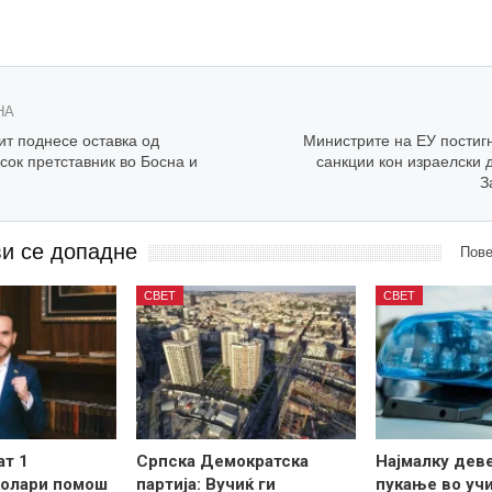
НА
ит поднесе оставка од
Министрите на ЕУ постигн
сок претставник во Босна и
санкции кон израелски 
З
ви се допадне
Пове
СВЕТ
СВЕТ
ат 1
Српска Демократска
Најмалку дев
долари помош
партија: Вучиќ ги
пукање во уч