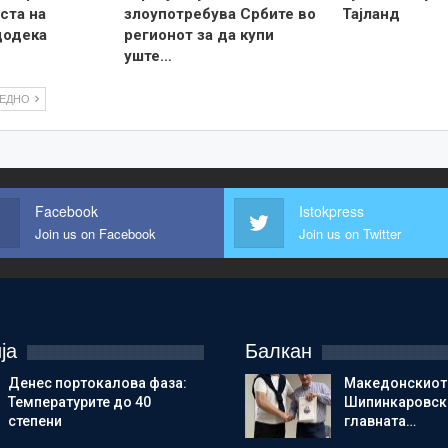
ста на
злоупотребува Србите во
Тајланд
додека
регионот за да купи
уште…
ЛЕДНО
Facebook
Istokpress
Join us on Facebook
Join us on Twitter
ја
Балкан
Денес портокалова фаза:
Македонскиот
Температурите до 40
Шипинкаровски
степени
главната…