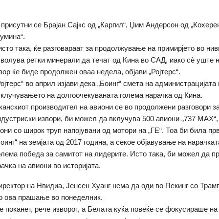
 присутни се Брајан Сајкс од „Каргил“, Џим Андерсон од „Кохерен
лумина“.
 исто така, ќе разговараат за продолжување на примирјето во нив
зволува ретки минерали да течат од Кина во САД, иако сè уште н
вор ќе биде продолжен оваа недела, објави „Ројтерс“.
ојтерс“ во април изјави дека „Боинг“ смета на администрацијата
тклучувањето на долгоочекуваната голема нарачка од Кина.
канскиот производител на авиони се во продолжени разговори за
индустриски извори, би можел да вклучува 500 авиони „737 MAX“,
они со широк труп напојувани од мотори на „ГЕ“. Тоа би била пр
оинг“ на земјата од 2017 година, а секое објавување на нарачкат
олема победа за самитот на лидерите. Исто така, би можел да п
ачка на авиони во историјата.
ректор на Нвидиа, Јенсен Хуанг нема да оди во Пекинг со Трамп
о ова прашање во понеделник.
е поканет, рече изворот, а Белата куќа повеќе се фокусираше н