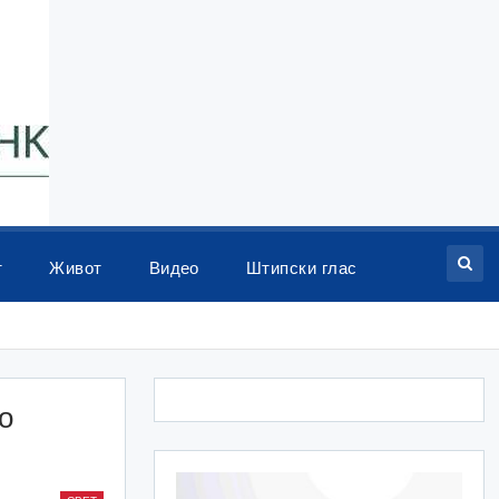
т
Живот
Видео
Штипски глас
о