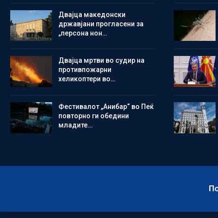
Двајца македонски
државјани прогласени за
„персона нон…
Двајца мртви во судир на
противпожарни
хеликоптери во…
Фестивалот „Анибар“ во Пеќ
повторно ги обедини
младите…
По