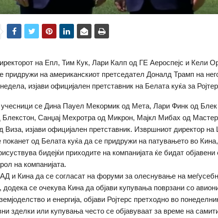
иректорот на Епл, Тим Кук, Лари Калп од ГЕ Аероспејс и Кели О
се придружи на американскиот претседател Доналд Трамп на нег
 недела, изјави официјален претставник на Белата куќа за Ројтер
 учесници се Дина Пауел Мекормик од Мета, Лари Финк од Блек
Блекстон, Санџај Мехротра од Микрон, Мајкл Мибах од Мастер
 Виза, изјави официјален претставник. Извршниот директор на 
 поканет од Белата куќа да се придружи на патувањето во Кина,
исуствува бидејќи приходите на компанијата ќе бидат објавени 
арол на компанијата.
АД и Кина да се согласат на форуми за олеснување на меѓусебн
, додека се очекува Кина да објави купувања поврзани со авиони
земјоделство и енергија, објави Ројтерс претходно во понеделни
ни зделки или купувања често се објавуваат за време на самит